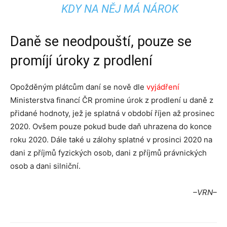
KDY NA NĚJ MÁ NÁROK
Daně se neodpouští, pouze se
promíjí úroky z prodlení
Opožděným plátcům daní se nově dle
vyjádření
Ministerstva financí ČR promine úrok z prodlení u daně z
přidané hodnoty, jež je splatná v období říjen až prosinec
2020. Ovšem pouze pokud bude daň uhrazena do konce
roku 2020. Dále také u zálohy splatné v prosinci 2020 na
dani z příjmů fyzických osob, dani z příjmů právnických
osob a dani silniční.
–VRN–