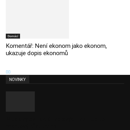
Domácí
Komentář: Není ekonom jako ekonom,
ukazuje dopis ekonomů
NOVINKY
Musk vyjevil další ze svých vizí. Je to
raketový růst tržeb...