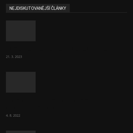
NEJDISKUTOVANĚJŠÍ ČLÁNKY
Komentář: Hanba Vám, prezidente Pavle…
21. 3. 2023
Za místenkové peklo ve vlacích mohou
cestující, tvrdí ČD
4. 8. 2022