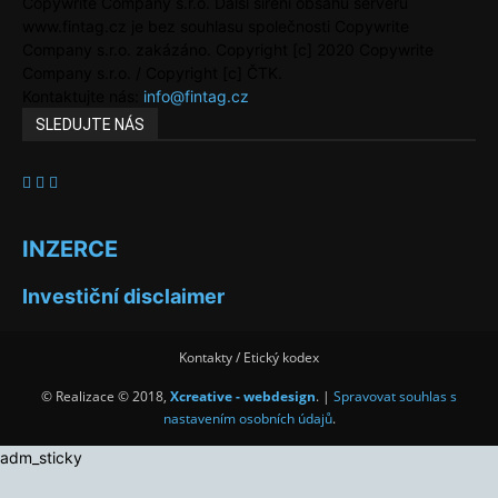
Copywrite Company s.r.o. Další šíření obsahu serveru
www.fintag.cz je bez souhlasu společnosti Copywrite
Company s.r.o. zakázáno. Copyright [c] 2020 Copywrite
Company s.r.o. / Copyright [c] ČTK.
Kontaktujte nás:
info@fintag.cz
SLEDUJTE NÁS
INZERCE
Investiční disclaimer
Kontakty / Etický kodex
© Realizace © 2018,
Xcreative - webdesign
. |
Spravovat souhlas s
nastavením osobních údajů
.
adm_sticky