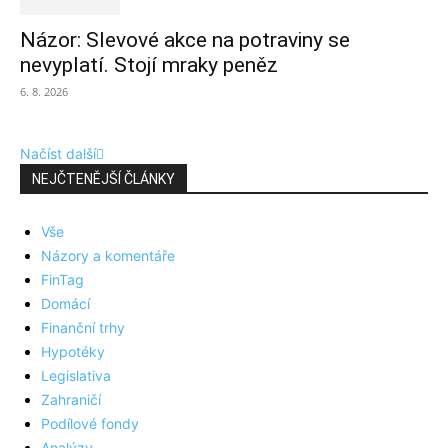
Názor: Slevové akce na potraviny se
nevyplatí. Stojí mraky peněz
6. 8. 2026
Načíst další
NEJČTENĚJŠÍ ČLÁNKY
Vše
Názory a komentáře
FinTag
Domácí
Finanční trhy
Hypotéky
Legislativa
Zahraničí
Podílové fondy
Analýzy