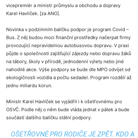
vicepremiér a ministr průmyslu a obchodu a dopravy
Karel Havlíček. [za ANO].
Novinka v podzimním balíčku podpor je program Covid –
Bus. Z něj budou moci finanční prostředky načerpat firmy
provozující nepravidelnou autobusovou dopravu. V praxi
půjde o společnosti zajišťující zájezdy nebo dopravu žáků
na tábory, školy v přírodě, jednodenní výlety nebo jiné
nahodilé akce. Výše podpory se bude dle MPO odvíjet od
ekologičnosti vozidla a počtu sedadel. Program rozdělí až
jednu miliardu korun.
Ministr Karel Havlíček se vyjádřil i k ošetřovnému pro
OSVČ. Podle něj o něm bude vláda jednat v pátek a bude
součástí dalšího balíčku státní podpory.
OŠETŘOVNÉ PRO RODIČE JE ZPĚT. KDO A