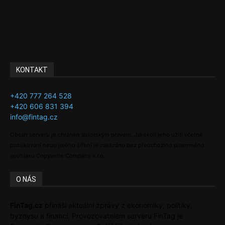
Investice
Ke kávě a čaji
Adman´s Choice
KONTAKT
+420 777 264 528
+420 606 831 394
info@fintag.cz
Obsah serveru je chráněn autorským právem. Jakékoli jeho užití včetně
publikování nebo jiného šíření je zakázáno bez předchozího písemného
souhlasu Copywrite Company s.r.o.
O NÁS
FinTag.cz
přináší aktuální zprávy z ekonomiky, politiky,
byznysu a financí. Provozovatelem serveru FinTag je