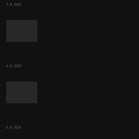
7. 8. 2026
ČNB sazby nezměnila. Předchozí zvýšení
bylo správné, uvedl Michl
6. 8. 2026
Českému průmyslu se daří. Táhne ho hlavně
výroba aut
6. 8. 2026