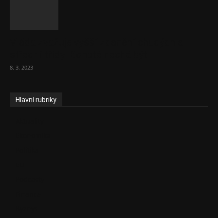
Vláda zvažuje vyšší zdanění chudých a
střední třídy. Bohaté nechá být
8. 3. 2023
Hlavní rubriky
Aktuality
Ekonomika
Politika
EU
Podcasty
Finance
Byznys