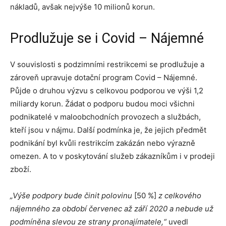
nákladů, avšak nejvýše 10 milionů korun.
Prodlužuje se i Covid – Nájemné
V souvislosti s podzimními restrikcemi se prodlužuje a
zároveň upravuje dotační program Covid – Nájemné.
Půjde o druhou výzvu s celkovou podporou ve výši 1,2
miliardy korun. Žádat o podporu budou moci všichni
podnikatelé v maloobchodních provozech a službách,
kteří jsou v nájmu. Další podmínka je, že jejich předmět
podnikání byl kvůli restrikcím zakázán nebo výrazně
omezen. A to v poskytování služeb zákazníkům i v prodeji
zboží.
„Výše podpory bude činit polovinu
[50 %]
z celkového
nájemného za období červenec až září 2020 a nebude už
podmíněna slevou ze strany pronajímatele,“
uvedl