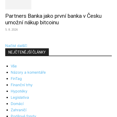
Partners Banka jako první banka v Česku
umožní nákup bitcoinu
5. 8. 2026
Načíst další
NEJČTENĚJŠÍ ČLÁNKY
Vše
Názory a komentáře
FinTag
Finanční trhy
Hypotéky
Legislativa
Domácí
Zahraničí
Podílové fondy