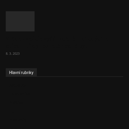
Vláda zvažuje vyšší zdanění chudých a
střední třídy. Bohaté nechá být
8. 3. 2023
Hlavní rubriky
Aktuality
Ekonomika
Politika
EU
Podcasty
Finance