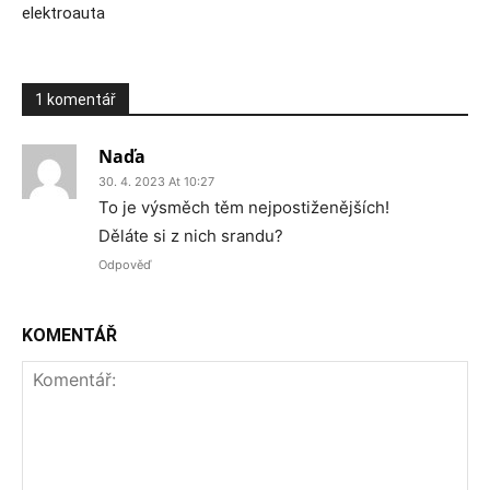
elektroauta
1 komentář
Naďa
30. 4. 2023 At 10:27
To je výsměch těm nejpostiženějších!
Děláte si z nich srandu?
Odpověď
KOMENTÁŘ