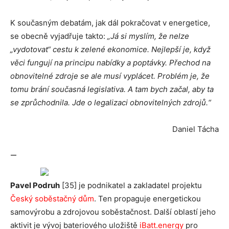
K současným debatám, jak dál pokračovat v energetice,
se obecně vyjadřuje takto:
„Já si myslím, že nelze
„vydotovat“ cestu k zelené ekonomice. Nejlepší je, když
věci fungují na principu nabídky a poptávky. Přechod na
obnovitelné zdroje se ale musí vyplácet. Problém je, že
tomu brání současná legislativa. A tam bych začal, aby ta
se zprůchodnila. Jde o legalizaci obnovitelných zdrojů.“
Daniel Tácha
—
Pavel Podruh
[35] je podnikatel a zakladatel projektu
Český soběstačný dům
. Ten propaguje energetickou
samovýrobu a zdrojovou soběstačnost. Další oblastí jeho
aktivit je vývoj bateriového uložiště
iBatt.energy
pro