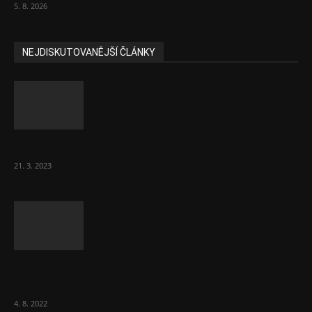
5. 8. 2026
NEJDISKUTOVANĚJŠÍ ČLÁNKY
Komentář: Hanba Vám, prezidente Pavle…
21. 3. 2023
Za místenkové peklo ve vlacích mohou
cestující, tvrdí ČD
4. 8. 2022