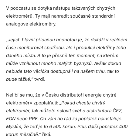
V podcastu se dotýká nástupu takzvaných chytrých
elektroměrů. Ty mají nahradit současné standardní
analogové elektroměry.
„Jejich hlavní přidanou hodnotou je, že dokáží v reálném
čase monitorovat spotřebu, ale i produkci elektřiny toho
daného místa. A to je přesně ten moment, na kterém
může vzniknout mnoho malých byznysů. Avšak dokud
nebude tato věcička dostupná i na našem trhu, tak to
bude těžké,“
tvrdí.
Nelíbí se mu, že v Česku distributoři energie chytré
elektroměry zpoplatňují:
„Pokud chcete chytrý
elektroměr, tak můžete oslovit svého distributora ČEZ,
EON nebo PRE. On vám ho rád za poplatek nainstaluje.
Myslím, že teď je to 6 500 korun. Plus další poplatek 400
korun měsíčně,
“ říká.