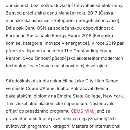
domácnosti bez možnosti vlastní fotovoltaické elektrárny.
Za svou práci získal cenu Manažer roku 2017 [Česká
manažerská asociace – kategorie: energetické inovace].
Dále pak Cenu OSN za společenskou odpovědnost či
European Sustainable Energy Award 2018 [Evropská
komise, kategorie: inovace v energetice]. V roce 2019 pak
převzal v Japonsku ocenění The Outstanding Young
Person. Svou činností působí jako akcelerátor moderních
technologií založených na obnovitelných zdrojích.
Středoškolská studia dokončil na Lake City High School
ve městě Coeur d’Alene, Idaho. Pokračoval dvěma
bakalářskými diplomy na Empire State College, New York.
Tam získal plné akademické stipendium. Následovalo
přijetí do prestižního programu
CEMS MIM
,
jenž se
pravidelně umisťuje v první desítce nejvýznamnějších
světových programů v kategorii Masters of International