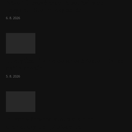
Názor: Slevové akce na potraviny se
nevyplatí. Stojí mraky peněz
6. 8. 2026
Útraty Čechů v maloobchodě rostou. Dál se
daří e-shopům
5. 8. 2026
Inflace v červenci stoupla, ale ne
dramaticky. Je 1,7 procenta