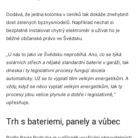
Dodává, že jedna kolonka v ceníků tak dokáže znehybnit
dost zelených byznysmodelů. Například nechat si
bezplatně instalovat chytrý elektroměr a užívat ho je
běžné občanské právo ve Švédsku.
„U nás to jako ve Švédsku neprobíhá. Ano, co se týká
solárních střech a nějaké standardní baterie v garáži, tak
dneska i ty legislativní procesy fungují docela
automaticky. Už se to vyplatí těm velkým energetikům. A
vždy, když se něco vyplatí velkým energetikům, tak ty
procesy jdou velice plynule a dobře i legislativně,“
upřesňuje.
Trh s bateriemi, panely a vůbec
Podle Pavla Podruha je v případě využívání obnovitelných