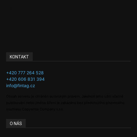
Byznys
Investice
Ke kávě a čaji
Adman´s Choice
KONTAKT
+420 777 264 528
+420 606 831 394
info@fintag.cz
Obsah serveru je chráněn autorským právem. Jakékoli jeho užití včetně
publikování nebo jiného šíření je zakázáno bez předchozího písemného
souhlasu Copywrite Company s.r.o.
O NÁS