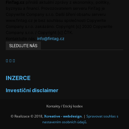
FinTag.cz
přináší aktuální zprávy z ekonomiky, politiky,
byznysu a financí. Provozovatelem serveru FinTag je
Copywrite Company s.r.o. Další šíření obsahu serveru
www.fintag.cz je bez souhlasu společnosti Copywrite
Company s.r.o. zakázáno. Copyright [c] 2020 Copywrite
Company s.r.o. / Copyright [c] ČTK.
Kontaktujte nás:
info@fintag.cz
SLEDUJTE NÁS
INZERCE
Investiční disclaimer
Kontakty / Etický kodex
© Realizace © 2018,
Xcreative - webdesign
. |
Spravovat souhlas s
nastavením osobních údajů
.