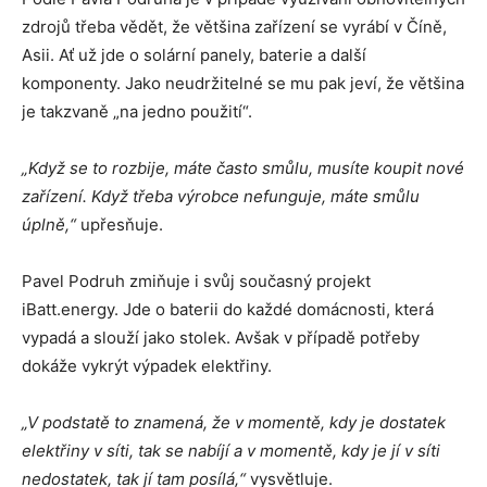
zdrojů třeba vědět, že většina zařízení se vyrábí v Číně,
Asii. Ať už jde o solární panely, baterie a další
komponenty. Jako neudržitelné se mu pak jeví, že většina
je takzvaně „na jedno použití“.
„Když se to rozbije, máte často smůlu, musíte koupit nové
zařízení. Když třeba výrobce nefunguje, máte smůlu
úplně,“
upřesňuje.
Pavel Podruh zmiňuje i svůj současný projekt
iBatt.energy. Jde o baterii do každé domácnosti, která
vypadá a slouží jako stolek. Avšak v případě potřeby
dokáže vykrýt výpadek elektřiny.
„V podstatě to znamená, že v momentě, kdy je dostatek
elektřiny v síti, tak se nabíjí a v momentě, kdy je jí v síti
nedostatek, tak jí tam posílá,“
vysvětluje.