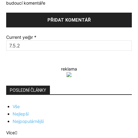
budoucí komentáře
Current ye@r
*
reklama
POSLEDNÍ ČLÁNKY
Vše
Nejlepší
Nejpopulárnější
Více