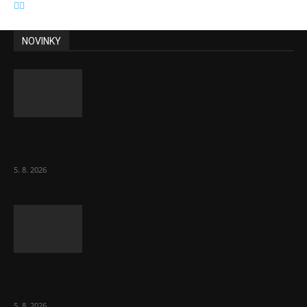
NOVINKY
Útraty Čechů v maloobchodě rostou. Dál se
daří e-shopům
5. 8. 2026
Inflace v červenci stoupla, ale ne
dramaticky. Je 1,7 procenta
5. 8. 2026