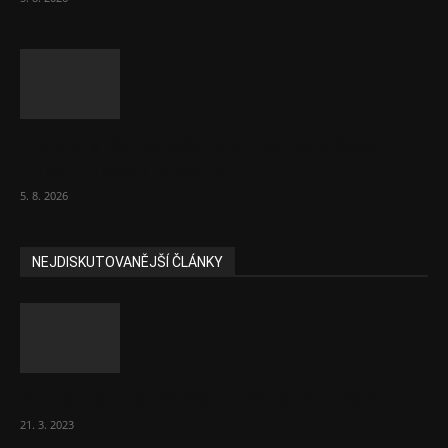
Partners Banka jako první banka v Česku
umožní nákup bitcoinu
5. 8. 2026
NEJDISKUTOVANĚJŠÍ ČLÁNKY
Komentář: Hanba Vám, prezidente Pavle…
21. 3. 2023