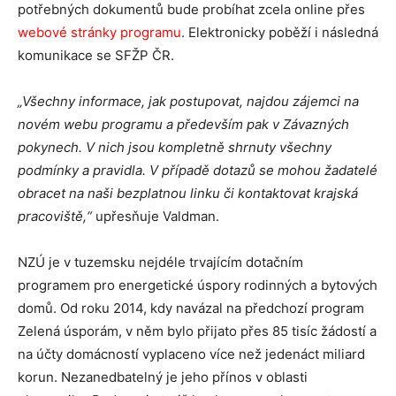
potřebných dokumentů bude probíhat zcela online přes
webové stránky programu
. Elektronicky poběží i následná
komunikace se SFŽP ČR.
„Všechny informace, jak postupovat, najdou zájemci na
novém webu programu a především pak v Závazných
pokynech. V nich jsou kompletně shrnuty všechny
podmínky a pravidla. V případě dotazů se mohou žadatelé
obracet na naši bezplatnou linku či kontaktovat krajská
pracoviště,“
upřesňuje Valdman.
NZÚ je v tuzemsku nejdéle trvajícím dotačním
programem pro energetické úspory rodinných a bytových
domů. Od roku 2014, kdy navázal na předchozí program
Zelená úsporám, v něm bylo přijato přes 85 tisíc žádostí a
na účty domácností vyplaceno více než jedenáct miliard
korun. Nezanedbatelný je jeho přínos v oblasti