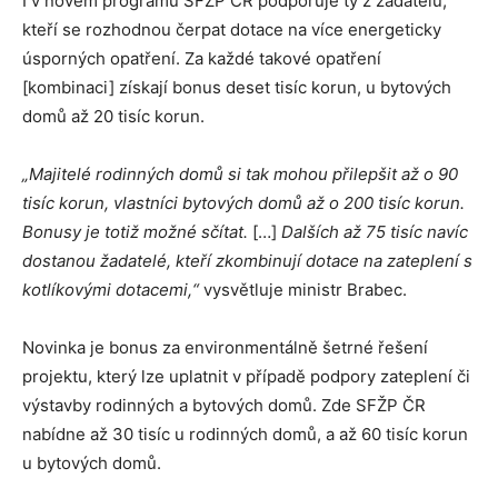
I v novém programu SFŽP ČR podporuje ty z žadatelů,
kteří se rozhodnou čerpat dotace na více energeticky
úsporných opatření. Za každé takové opatření
[kombinaci] získají bonus deset tisíc korun, u bytových
domů až 20 tisíc korun.
„Majitelé rodinných domů si tak mohou přilepšit až o 90
tisíc korun, vlastníci bytových domů až o 200 tisíc korun.
Bonusy je totiž možné sčítat.
[…]
Dalších až 75 tisíc navíc
dostanou žadatelé, kteří zkombinují dotace na zateplení s
kotlíkovými dotacemi,“
vysvětluje ministr Brabec.
Novinka je bonus za environmentálně šetrné řešení
projektu, který lze uplatnit v případě podpory zateplení či
výstavby rodinných a bytových domů. Zde SFŽP ČR
nabídne až 30 tisíc u rodinných domů, a až 60 tisíc korun
u bytových domů.