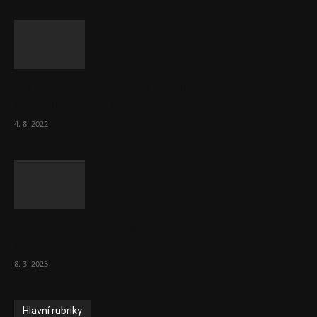
Za místenkové peklo ve vlacích mohou
cestující, tvrdí ČD
4. 8. 2022
Vláda zvažuje vyšší zdanění chudých a
střední třídy. Bohaté nechá být
8. 3. 2023
Hlavní rubriky