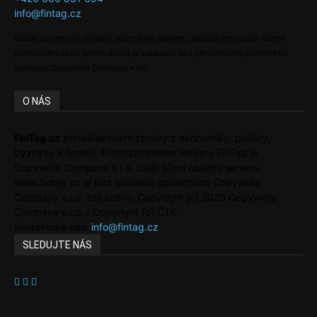
info@fintag.cz
Obsah serveru je chráněn autorským právem. Jakékoli jeho užití včetně
publikování nebo jiného šíření je zakázáno bez předchozího písemného
souhlasu Copywrite Company s.r.o.
O NÁS
FinTag.cz
přináší aktuální zprávy z ekonomiky, politiky,
byznysu a financí. Provozovatelem serveru FinTag je
Copywrite Company s.r.o. Další šíření obsahu serveru
www.fintag.cz je bez souhlasu společnosti Copywrite
Company s.r.o. zakázáno. Copyright [c] 2020 Copywrite
Company s.r.o. / Copyright [c] ČTK.
Kontaktujte nás:
info@fintag.cz
SLEDUJTE NÁS