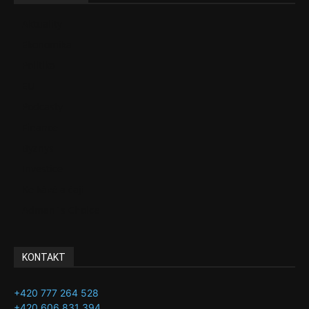
Aktuality
Ekonomika
Politika
EU
Podcasty
Finance
Byznys
Investice
Ke kávě a čaji
Adman´s Choice
KONTAKT
+420 777 264 528
+420 606 831 394