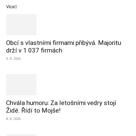
Více
Obcí s vlastními firmami přibývá. Majoritu
drží v 1 037 firmách
9. 8. 2026
Chvála humoru: Za letošními vedry stojí
Židé. Řídí to Mojše!
8. 8. 2026