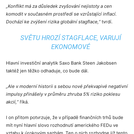
„Konflikt má za důsledek zvyšování nejistoty a cen
komodit v současném prostředí se vzrůstající inflací.
Dochází ke zvýšení rizika globální stagflace
,“
tvrdí.
SVĚTU HROZÍ STAGFLACE, VARUJÍ
EKONOMOVÉ
Hlavní investiční analytik Saxo Bank Steen Jakobsen
taktéž jen těžko odhaduje, co bude dál.
„Ale v moderní historii s sebou nové překvapivé negativní
impulsy přinášely v průměru zhruba 5% riziko poklesu
akcií,“
říká.
I on přitom potvrzuje, že v případě finančních trhů bude
mít nyní hlavní slovo rozhodnutí amerického FEDu ve
vztahu k úrokovým sazbám. Ten o nich rozhodne již tento