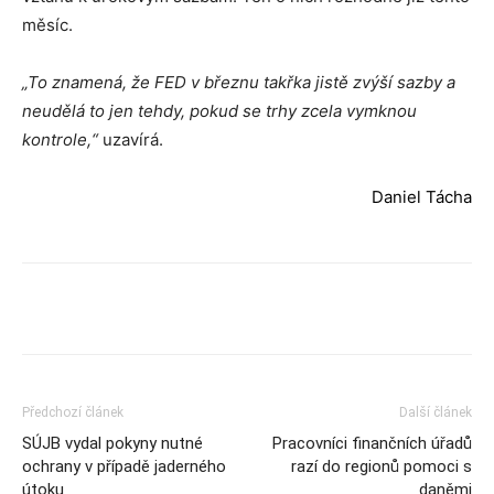
měsíc.
„To znamená, že FED v březnu takřka jistě zvýší sazby a
neudělá to jen tehdy, pokud se trhy zcela vymknou
kontrole,“
uzavírá.
Daniel Tácha
Předchozí článek
Další článek
SÚJB vydal pokyny nutné
Pracovníci finančních úřadů
ochrany v případě jaderného
razí do regionů pomoci s
útoku
daněmi