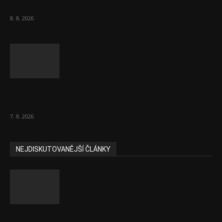
Židé. Řídí to Mojše!
8. 8. 2026
Ředitel CzechBusiness Klepáček komentuje
zahraniční obchod
7. 8. 2026
NEJDISKUTOVANĚJŠÍ ČLÁNKY
Komentář: Hanba Vám, prezidente Pavle…