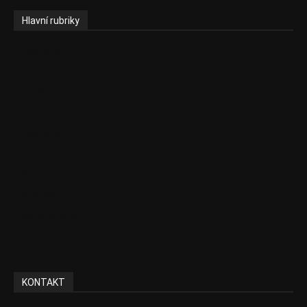
Hlavní rubriky
Aktuality
Ekonomika
Politika
EU
Podcasty
Finance
Byznys
Investice
Ke kávě a čaji
Adman´s Choice
KONTAKT