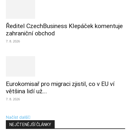
Ředitel CzechBusiness Klepáček komentuje
zahraniční obchod
7. 8. 2026
Eurokomisař pro migraci zjistil, co v EU ví
většina lidí už...
7. 8. 2026
Načíst další
NEJČTENĚJŠÍ ČLÁNKY