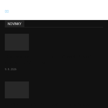
NOVINKY
Obcí s vlastními firmami přibývá. Majoritu
drží v 1 037 firmách
9. 8. 2026
Chvála humoru: Za letošními vedry stojí