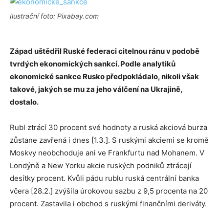
Ilustrační foto: Pixabay.com
Západ uštědřil Ruské federaci citelnou ránu v podobě
tvrdých ekonomických sankcí. Podle analytiků
ekonomické sankce Rusko předpokládalo, nikoli však
takové, jakých se mu za jeho válčení na Ukrajině,
dostalo.
Rubl ztrácí 30 procent své hodnoty a ruská akciová burza
zůstane zavřená i dnes [1.3.]. S ruskými akciemi se kromě
Moskvy neobchoduje ani ve Frankfurtu nad Mohanem. V
Londýně a New Yorku akcie ruských podniků ztrácejí
desítky procent. Kvůli pádu rublu ruská centrální banka
včera [28.2.] zvýšila úrokovou sazbu z 9,5 procenta na 20
procent. Zastavila i obchod s ruskými finančními deriváty.