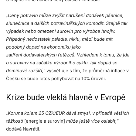
„Ceny potravin může zvýšit narušení dodávek pšenice,
slunečnice a dalších potravinářských komodit. Stejně tak
výpadek nebo omezení surovin pro výrobce hnojiv.
Případný nedostatek paladia, niklu, mědi bude mít
podobný dopad na ekonomiku jako
zadření dodavatelských řetězců. Vzhledem k tomu, že jde
o suroviny na začátku výrobního cyklu, tak dopad se
dominově rozšíří,“
vysvětluje s tím, že průměrná inflace v
Česku se bude letos pohybovat na 10% úrovni.
Krize bude vleklá hlavně v Evropě
„Koruna kolem 25 CZK/EUR dává smysl, v případě větších
těžkostí
[energie a surovin]
může ještě více oslabit,“
dodává Navrátil.