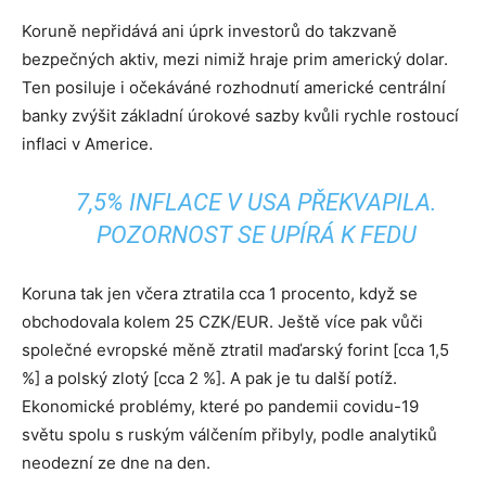
Koruně nepřidává ani úprk investorů do takzvaně
bezpečných aktiv, mezi nimiž hraje prim americký dolar.
Ten posiluje i očekáváné rozhodnutí americké centrální
banky zvýšit základní úrokové sazby kvůli rychle rostoucí
inflaci v Americe.
7,5% INFLACE V USA PŘEKVAPILA.
POZORNOST SE UPÍRÁ K FEDU
Koruna tak jen včera ztratila cca 1 procento, když se
obchodovala kolem 25 CZK/EUR. Ještě více pak vůči
společné evropské měně ztratil maďarský forint [cca 1,5
%] a polský zlotý [cca 2 %]. A pak je tu další potíž.
Ekonomické problémy, které po pandemii covidu-19
světu spolu s ruským válčením přibyly, podle analytiků
neodezní ze dne na den.