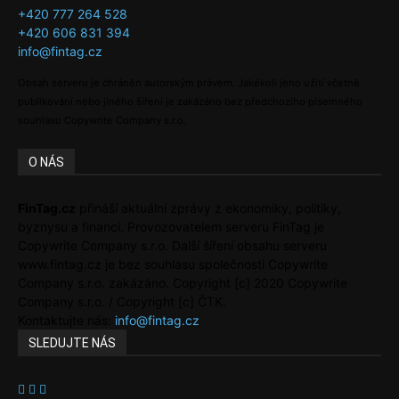
+420 777 264 528
+420 606 831 394
info@fintag.cz
Obsah serveru je chráněn autorským právem. Jakékoli jeho užití včetně
publikování nebo jiného šíření je zakázáno bez předchozího písemného
souhlasu Copywrite Company s.r.o.
O NÁS
FinTag.cz
přináší aktuální zprávy z ekonomiky, politiky,
byznysu a financí. Provozovatelem serveru FinTag je
Copywrite Company s.r.o. Další šíření obsahu serveru
www.fintag.cz je bez souhlasu společnosti Copywrite
Company s.r.o. zakázáno. Copyright [c] 2020 Copywrite
Company s.r.o. / Copyright [c] ČTK.
Kontaktujte nás:
info@fintag.cz
SLEDUJTE NÁS