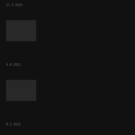
21. 3. 2023
Za místenkové peklo ve vlacích mohou
cestující, tvrdí ČD
4. 8. 2022
Vláda zvažuje vyšší zdanění chudých a
střední třídy. Bohaté nechá být
8. 3. 2023