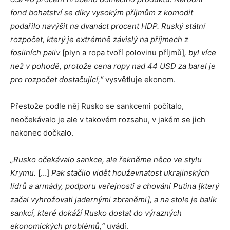
fond bohatství se díky vysokým příjmům z komodit
podařilo navýšit na dvanáct procent HDP. Ruský státní
rozpočet, který je extrémně závislý na příjmech z
fosilních paliv
[plyn a ropa tvoří polovinu příjmů]
, byl více
než v pohodě, protože cena ropy nad 44 USD za barel je
pro rozpočet dostačující,“
vysvětluje ekonom.
Přestože podle něj Rusko se sankcemi počítalo,
neočekávalo je ale v takovém rozsahu, v jakém se jich
nakonec dočkalo.
„Rusko očekávalo sankce, ale řekněme něco ve stylu
Krymu.
[…]
Pak stačilo vidět houževnatost ukrajinských
lídrů a armády, podporu veřejnosti a chování Putina [který
začal vyhrožovati jadernými zbraněmi], a na stole je balík
sankcí, které dokáží Rusko dostat do výrazných
ekonomických problémů,“
uvádí.