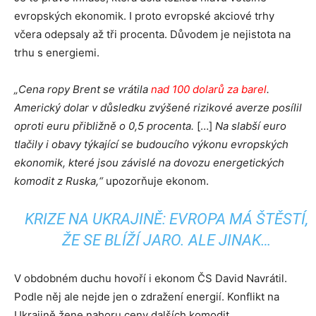
evropských ekonomik. I proto evropské akciové trhy
včera odepsaly až tři procenta. Důvodem je nejistota na
trhu s energiemi.
„Cena ropy Brent se vrátila
nad 100 dolarů za barel
.
Americký dolar v důsledku zvýšené rizikové averze posílil
oproti euru přibližně o 0,5 procenta.
[…]
Na slabší euro
tlačily i obavy týkající se budoucího výkonu evropských
ekonomik, které jsou závislé na dovozu energetických
komodit z Ruska,“
upozorňuje ekonom.
KRIZE NA UKRAJINĚ: EVROPA MÁ ŠTĚSTÍ,
ŽE SE BLÍŽÍ JARO. ALE JINAK…
V obdobném duchu hovoří i ekonom ČS David Navrátil.
Podle něj ale nejde jen o zdražení energií. Konflikt na
Ukrajině žene nahoru ceny dalších komodit.