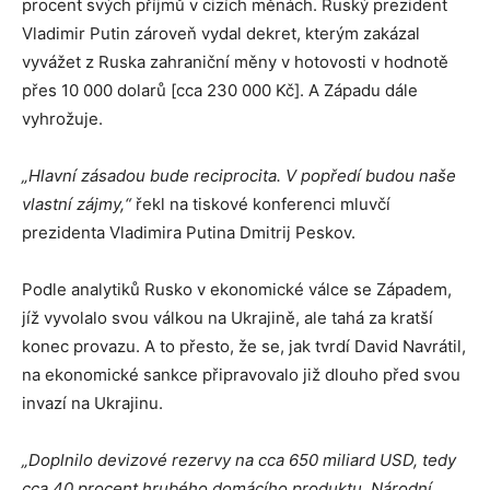
procent svých příjmů v cizích měnách. Ruský prezident
Vladimir Putin zároveň vydal dekret, kterým zakázal
vyvážet z Ruska zahraniční měny v hotovosti v hodnotě
přes 10 000 dolarů [cca 230 000 Kč]. A Západu dále
vyhrožuje.
„Hlavní zásadou bude reciprocita.
V popředí budou naše
vlastní zájmy,“
řekl na tiskové konferenci mluvčí
prezidenta Vladimira Putina Dmitrij Peskov.
Podle analytiků Rusko v ekonomické válce se Západem,
jíž vyvolalo svou válkou na Ukrajině, ale tahá za kratší
konec provazu. A to přesto, že se, jak tvrdí David Navrátil,
na ekonomické sankce připravovalo již dlouho před svou
invazí na Ukrajinu.
„Doplnilo devizové rezervy na cca 650 miliard USD, tedy
cca 40 procent hrubého domácího produktu. Národní