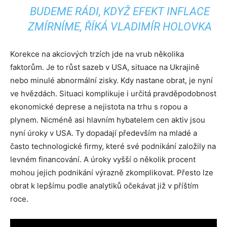
BUDEME RÁDI, KDYŽ EFEKT INFLACE
ZMÍRNÍME, ŘÍKÁ VLADIMÍR HOLOVKA
Korekce na akciových trzích jde na vrub několika
faktorům. Je to růst sazeb v USA, situace na Ukrajině
nebo minulé abnormální zisky. Kdy nastane obrat, je nyní
ve hvězdách. Situaci komplikuje i určitá pravděpodobnost
ekonomické deprese a nejistota na trhu s ropou a
plynem. Nicméně asi hlavním hybatelem cen aktiv jsou
nyní úroky v USA. Ty dopadají především na mladé a
často technologické firmy, které své podnikání založily na
levném financování. A úroky vyšší o několik procent
mohou jejich podnikání výrazně zkomplikovat. Přesto lze
obrat k lepšímu podle analytiků očekávat již v příštím
roce.