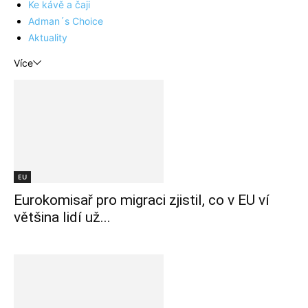
Ke kávě a čaji
Adman´s Choice
Aktuality
Více
EU
Eurokomisař pro migraci zjistil, co v EU ví
většina lidí už...