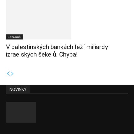
Zahraničí
V palestinských bankách leží miliardy
izraelských šekelů. Chyba!
NOVINKY
Chvála humoru: Za letošními vedry stojí