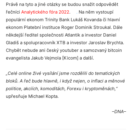
Právě na tyto a jiné otázky se budou snažit odpovědět
řečníci
Analytického fóra 2022
.
.
Na něm vystoupí
populární ekonom Trinity Bank Lukáš Kovanda či hlavní
ekonom Platební instituce Roger Dominik Stroukal. Dále
někdejší ředitel společnosti Atlantik a investor Daniel
Gladiš a spolupracovník XTB a investor Jaroslav Brychta.
Chybět nebude ani český youtuber a samozvaný bitcoin
evangelista Jakub Vejmola [Kicom] a další.
„Celé online živé vysílání jsme rozdělili do tematických
bloků. A řeč bude hlavně, i když nejen, o inflaci a měnové
politice, akciích, komoditách, Forexu i kryptoměnách,“
upřesňuje Michael Kopta.
–DNA–