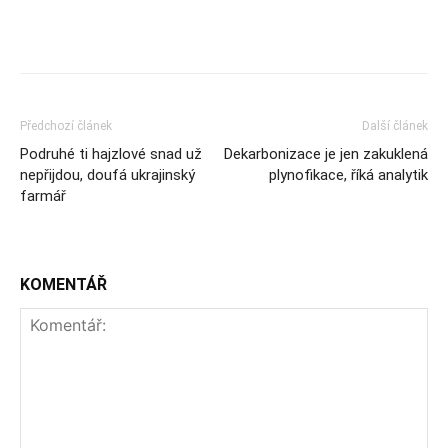
Předchozí článek
Další článek
Podruhé ti hajzlové snad už
Dekarbonizace je jen zakuklená
nepřijdou, doufá ukrajinský
plynofikace, říká analytik
farmář
KOMENTÁŘ