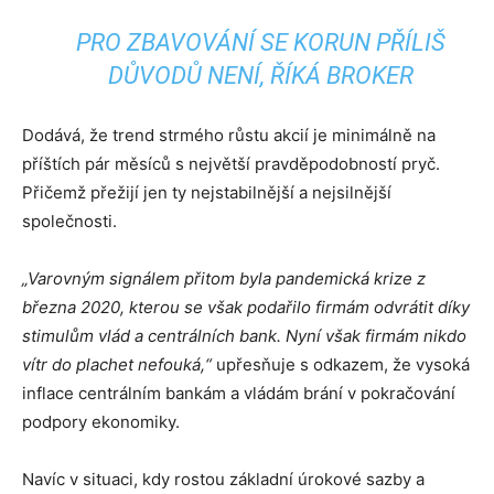
PRO ZBAVOVÁNÍ SE KORUN PŘÍLIŠ
DŮVODŮ NENÍ, ŘÍKÁ BROKER
Dodává, že trend strmého růstu akcií je minimálně na
příštích pár měsíců s největší pravděpodobností pryč.
Přičemž přežijí jen ty nejstabilnější a nejsilnější
společnosti.
„Varovným signálem přitom byla pandemická krize z
března 2020, kterou se však podařilo firmám odvrátit díky
stimulům vlád a centrálních bank. Nyní však firmám nikdo
vítr do plachet nefouká,“
upřesňuje s odkazem, že vysoká
inflace centrálním bankám a vládám brání v pokračování
podpory ekonomiky.
Navíc v situaci, kdy rostou základní úrokové sazby a