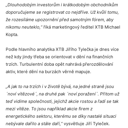
„Dlouhodobým investorům i krátkodobým obchodníkům
doporučujeme se registrovat co nejdříve. Už kvůli tomu,
že rozesíláme upozornění před samotným fórem, aby
nikomu neuteklo,“
říká marketingový ředitel XTB Michael
Kopta.
Podle hlavního analytika XTB Jiřího Tylečka je dnes více
než kdy jindy třeba se orientovat v dění na finančních
trzích. Turbulentní doba opět nahrává přerozdělování
aktiv, které dění na burzách věrně mapuje.
„A jak to na trzích i v životě bývá, na jedné straně jsou
´noví vítězové´, na druhé pak ´noví poražení´. Přitom už
teď vidíme společnosti, jejichž akcie rostou a řadí se tak
mezi vítěze. To jsou například akcie firem z
energetického sektoru, kterému se díky nastalé situaci
nebývale dařilo a stále daří,“
vysvětluje Jiří Tyleček.