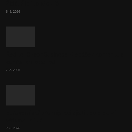
Židé. Řídí to Mojžíš!
8. 8. 2026
Ředitel CzechBusiness Klepáček komentuje
zahraniční obchod
7. 8. 2026
Eurokomisař pro migraci zjistil, co v EU ví
většina lidí už...
7. 8. 2026