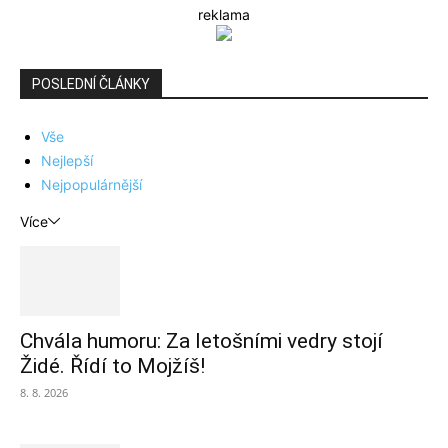
reklama
POSLEDNÍ ČLÁNKY
Vše
Nejlepší
Nejpopulárnější
Více
Chvála humoru: Za letošními vedry stojí
Židé. Řídí to Mojžíš!
8. 8. 2026