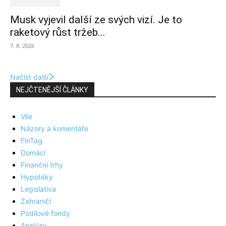
Musk vyjevil další ze svých vizí. Je to
raketový růst tržeb...
7. 8. 2026
Načíst další
NEJČTENĚJŠÍ ČLÁNKY
Vše
Názory a komentáře
FinTag
Domácí
Finanční trhy
Hypotéky
Legislativa
Zahraničí
Podílové fondy
Analýzy