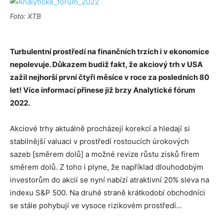
Foto: XTB
Turbulentní prostředí na finančních trzích i v ekonomice
nepolevuje. Důkazem budiž fakt, že akciový trh v USA
zažil nejhorší první čtyři měsíce v roce za posledních 80
let! Více informací přinese již brzy Analytické fórum
2022.
Akciové trhy aktuálně procházejí korekcí a hledají si
stabilnější valuaci v prostředí rostoucích úrokových
sazeb [směrem dolů] a možné revize růstu zisků firem
směrem dolů. Z toho i plyne, že například dlouhodobým
investorům do akcií se nyní nabízí atraktivní 20% sleva na
indexu S&P 500. Na druhé straně krátkodobí obchodníci
se stále pohybují ve vysoce rizikovém prostředí…