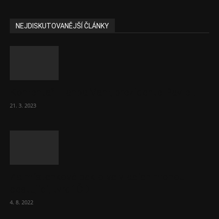
NEJDISKUTOVANĚJŠÍ ČLÁNKY
Komentář: Hanba Vám, prezidente Pavle…
21. 3. 2023
Za místenkové peklo ve vlacích mohou
cestující, tvrdí ČD
4. 8. 2022