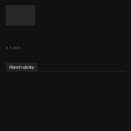
Vláda zvažuje vyšší zdanění chudých a
střední třídy. Bohaté nechá být
8. 3. 2023
Hlavní rubriky
Aktuality
Ekonomika
Politika
EU
Podcasty
Finance