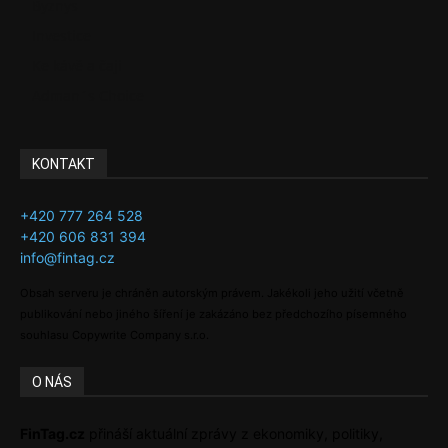
Byznys
Investice
Ke kávě a čaji
Adman´s Choice
KONTAKT
+420 777 264 528
+420 606 831 394
info@fintag.cz
Obsah serveru je chráněn autorským právem. Jakékoli jeho užití včetně
publikování nebo jiného šíření je zakázáno bez předchozího písemného
souhlasu Copywrite Company s.r.o.
O NÁS
FinTag.cz
přináší aktuální zprávy z ekonomiky, politiky,