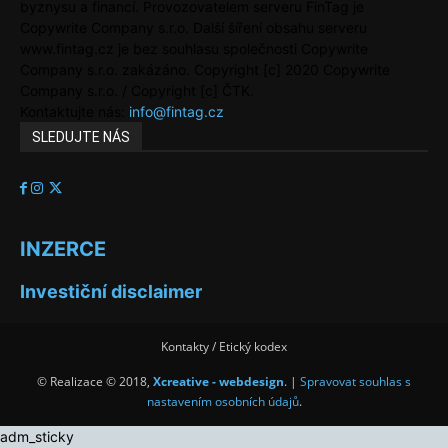
byznysu a financí. Provozovatelem serveru FinTag je
Copywrite Company s.r.o. Další šíření obsahu serveru
www.fintag.cz je bez souhlasu společnosti Copywrite
Company s.r.o. zakázáno. Copyright [c] 2020 Copywrite
Company s.r.o. / Copyright [c] ČTK.
Kontaktujte nás:
info@fintag.cz
SLEDUJTE NÁS
INZERCE
Investiční disclaimer
Kontakty / Etický kodex
© Realizace © 2018,
Xcreative - webdesign
. |
Spravovat souhlas s
nastavením osobních údajů
.
adm_sticky