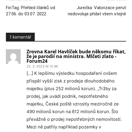
FinTag: Přehled článků od
Jurečka: Valorizace penzí
27.06. do 03.07. 2022
nedovoluje přidat všem stejně
1 komentář
Zrovna Karel Havlíček bude někomu říkat,
že je parodií na ministra. Mlčeti zlato -
Forum24
22. 3. 2023 At 12:46
[…] K lepšímu výsledku hospodaření ovšem
přispěl vyšší zisk z prodeje dlouhodobého
majetku (plus 252 milionů korun). „Tržby za
prodej, jak uvádí podnik, nepotřebného
majetku, České poště vzrostly meziročně ze
490 milionů korun na 812 milionů korun. Šlo
převážně o prodej nepotřebných nemovitostí.
Mezi ně patřily například pozemky v