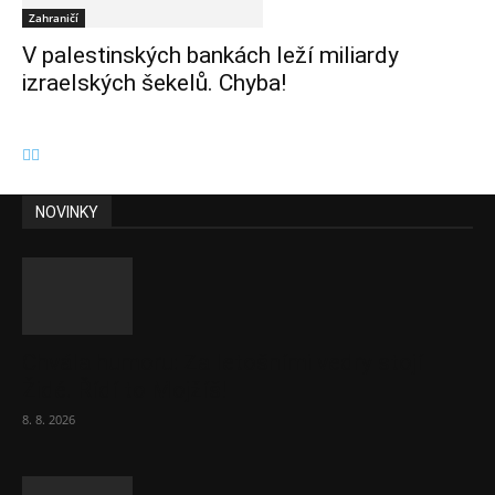
Zahraničí
V palestinských bankách leží miliardy
izraelských šekelů. Chyba!
NOVINKY
Chvála humoru: Za letošními vedry stojí
Židé. Řídí to Mojžíš!
8. 8. 2026