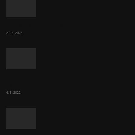
Komentář: Hanba Vám, prezidente Pavle…
21. 3. 2023
Za místenkové peklo ve vlacích mohou
cestující, tvrdí ČD
4. 8. 2022