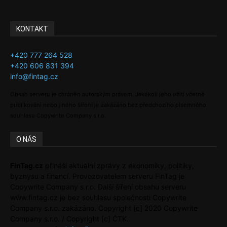
KONTAKT
+420 777 264 528
+420 606 831 394
info@fintag.cz
Obsah serveru je chráněn autorským právem. Jakékoli jeho užití včetně
publikování nebo jiného šíření je zakázáno bez předchozího písemného
souhlasu Copywrite Company s.r.o.
O NÁS
FinTag.cz
přináší aktuální zprávy z ekonomiky, politiky,
byznysu a financí. Provozovatelem serveru FinTag je
Copywrite Company s.r.o. Další šíření obsahu serveru
www.fintag.cz je bez souhlasu společnosti Copywrite
Company s.r.o. zakázáno. Copyright [c] 2020 Copywrite
Company s.r.o. / Copyright [c] ČTK.