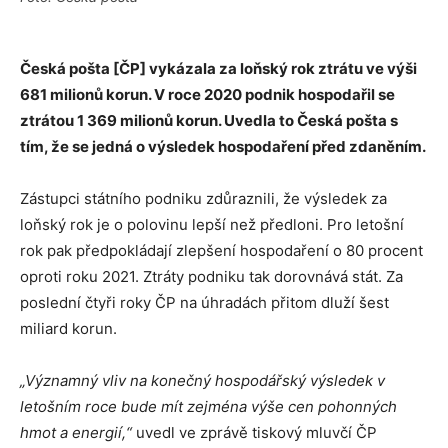
Česká pošta [ČP] vykázala za loňský rok ztrátu ve výši
681 milionů korun. V roce 2020 podnik hospodařil se
ztrátou 1 369 milionů korun. Uvedla to Česká pošta s
tím, že se jedná o výsledek hospodaření před zdaněním.
Zástupci státního podniku zdůraznili, že výsledek za
loňský rok je o polovinu lepší než předloni. Pro letošní
rok pak předpokládají zlepšení hospodaření o 80 procent
oproti roku 2021. Ztráty podniku tak dorovnává stát. Za
poslední čtyři roky ČP na úhradách přitom dluží šest
miliard korun.
„Významný vliv na konečný hospodářský výsledek v
letošním roce bude mít zejména výše cen pohonných
hmot a energií,“
uvedl ve zprávě tiskový mluvčí ČP