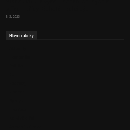
Vláda zvažuje vyšší zdanění chudých a
střední třídy. Bohaté nechá být
8. 3. 2023
Hlavní rubriky
Aktuality
Ekonomika
Politika
EU
Podcasty
Finance
Byznys
Investice
Ke kávě a čaji
Adman´s Choice