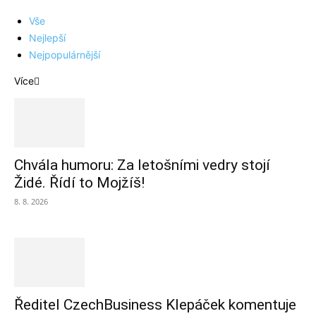
Vše
Nejlepší
Nejpopulárnější
Více
Chvála humoru: Za letošními vedry stojí
Židé. Řídí to Mojžíš!
8. 8. 2026
Ředitel CzechBusiness Klepáček komentuje