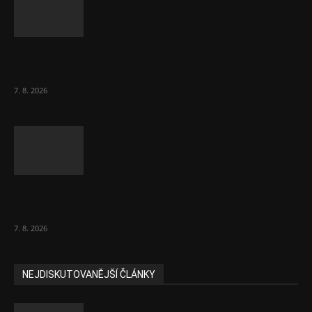
Ředitel CzechBusiness Klepáček komentuje
zahraniční obchod
7. 8. 2026
Eurokomisař pro migraci zjistil, co v EU ví
většina lidí už...
7. 8. 2026
NEJDISKUTOVANĚJŠÍ ČLÁNKY