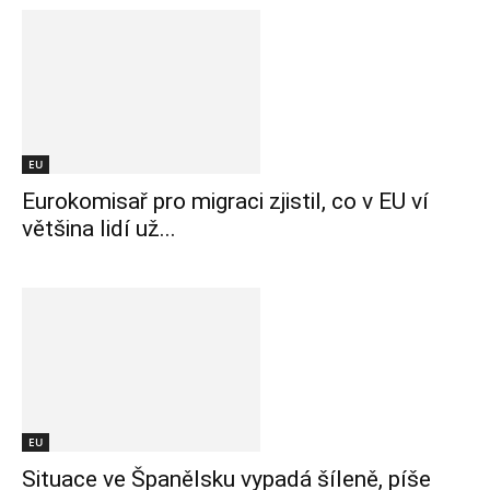
EU
Eurokomisař pro migraci zjistil, co v EU ví
většina lidí už...
EU
Situace ve Španělsku vypadá šíleně, píše