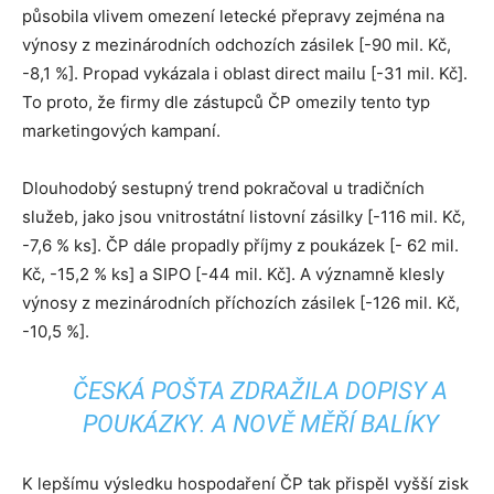
působila vlivem omezení letecké přepravy zejména na
výnosy z mezinárodních odchozích zásilek [-90 mil. Kč,
-8,1 %]. Propad vykázala i oblast direct mailu [-31 mil. Kč].
To proto, že firmy dle zástupců ČP omezily tento typ
marketingových kampaní.
Dlouhodobý sestupný trend pokračoval u tradičních
služeb, jako jsou vnitrostátní listovní zásilky [-116 mil. Kč,
-7,6 % ks]. ČP dále propadly příjmy z poukázek [- 62 mil.
Kč, -15,2 % ks] a SIPO [-44 mil. Kč]. A významně klesly
výnosy z mezinárodních příchozích zásilek [-126 mil. Kč,
-10,5 %].
ČESKÁ POŠTA ZDRAŽILA DOPISY A
POUKÁZKY. A NOVĚ MĚŘÍ BALÍKY
K lepšímu výsledku hospodaření ČP tak přispěl vyšší zisk