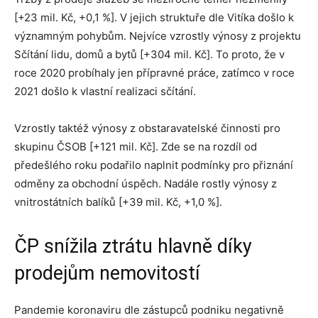
[+23 mil. Kč, +0,1 %]. V jejich struktuře dle Vitíka došlo k
významným pohybům. Nejvíce vzrostly výnosy z projektu
Sčítání lidu, domů a bytů [+304 mil. Kč]. To proto, že v
roce 2020 probíhaly jen přípravné práce, zatímco v roce
2021 došlo k vlastní realizaci sčítání.
Vzrostly taktéž výnosy z obstaravatelské činnosti pro
skupinu ČSOB [+121 mil. Kč]. Zde se na rozdíl od
předešlého roku podařilo naplnit podmínky pro přiznání
odměny za obchodní úspěch. Nadále rostly výnosy z
vnitrostátních balíků [+39 mil. Kč, +1,0 %].
ČP snížila ztrátu hlavně díky
prodejům nemovitostí
Pandemie koronaviru dle zástupců podniku negativně