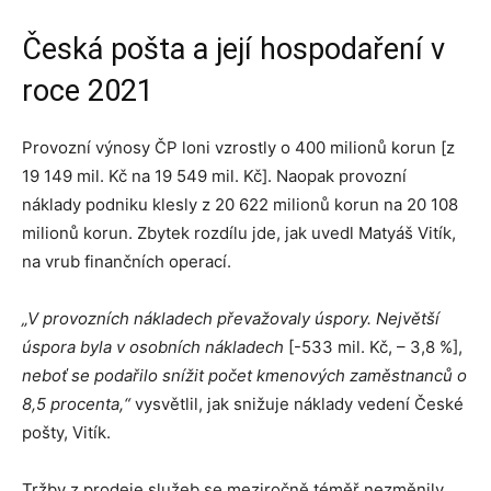
Česká pošta a její hospodaření v
roce 2021
Provozní výnosy ČP loni vzrostly o 400 milionů korun [z
19 149 mil. Kč na 19 549 mil. Kč]. Naopak provozní
náklady podniku klesly z 20 622 milionů korun na 20 108
milionů korun. Zbytek rozdílu jde, jak uvedl Matyáš Vitík,
na vrub finančních operací.
„V provozních nákladech převažovaly úspory. Největší
úspora byla v osobních nákladech
[-533 mil. Kč, – 3,8 %],
neboť se podařilo snížit počet kmenových zaměstnanců o
8,5 procenta,“
vysvětlil, jak snižuje náklady vedení České
pošty, Vitík.
Tržby z prodeje služeb se meziročně téměř nezměnily