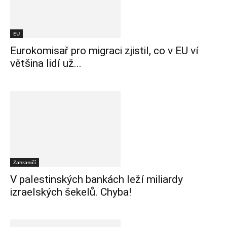
EU
Eurokomisař pro migraci zjistil, co v EU ví
většina lidí už...
Zahraničí
V palestinských bankách leží miliardy
izraelských šekelů. Chyba!