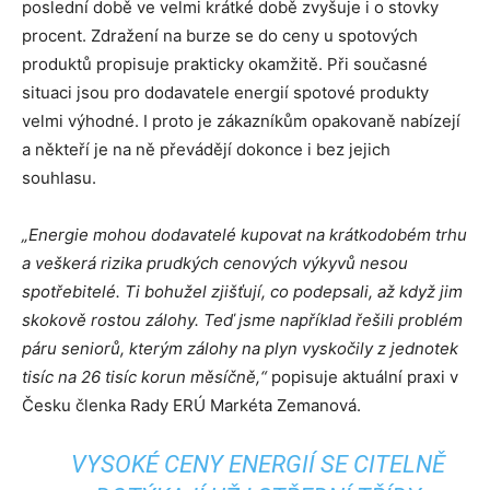
poslední době ve velmi krátké době zvyšuje i o stovky
procent. Zdražení na burze se do ceny u spotových
produktů propisuje prakticky okamžitě. Při současné
situaci jsou pro dodavatele energií spotové produkty
velmi výhodné. I proto je zákazníkům opakovaně nabízejí
a někteří je na ně převádějí dokonce i bez jejich
souhlasu.
„Energie mohou dodavatelé kupovat na krátkodobém trhu
a veškerá rizika prudkých cenových výkyvů nesou
spotřebitelé. Ti bohužel zjišťují, co podepsali, až když jim
skokově rostou zálohy. Teď jsme například řešili problém
páru seniorů, kterým zálohy na plyn vyskočily z jednotek
tisíc na 26 tisíc korun měsíčně,“
popisuje aktuální praxi v
Česku členka Rady ERÚ Markéta Zemanová.
VYSOKÉ CENY ENERGIÍ SE CITELNĚ