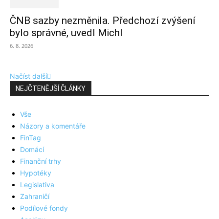
ČNB sazby nezměnila. Předchozí zvýšení
bylo správné, uvedl Michl
6. 8. 2026
Načíst další
NEJČTENĚJŠÍ ČLÁNKY
Vše
Názory a komentáře
FinTag
Domácí
Finanční trhy
Hypotéky
Legislativa
Zahraničí
Podílové fondy