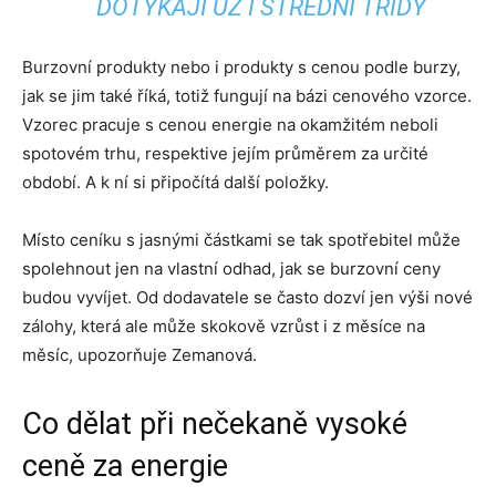
DOTÝKAJÍ UŽ I STŘEDNÍ TŘÍDY
Burzovní produkty nebo i produkty s cenou podle burzy,
jak se jim také říká, totiž fungují na bázi cenového vzorce.
Vzorec pracuje s cenou energie na okamžitém neboli
spotovém trhu, respektive jejím průměrem za určité
období. A k ní si připočítá další položky.
Místo ceníku s jasnými částkami se tak spotřebitel může
spolehnout jen na vlastní odhad, jak se burzovní ceny
budou vyvíjet. Od dodavatele se často dozví jen výši nové
zálohy, která ale může skokově vzrůst i z měsíce na
měsíc, upozorňuje Zemanová.
Co dělat při nečekaně vysoké
ceně za energie