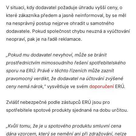
V situaci, kdy dodavatel požaduje úhradu vyšší ceny, o
které zákazníka předem a jasně neinformoval, by se měl
na nesprávný postup nejprve ohradit u samotného
dodavatele. Pokud společnost chybu neuzná a vyúčtování
neopraví, pak je na řadě reklamace.
„Pokud mu dodavatel nevyhoví, může se bránit
prostřednictvím mimosoudního řešení spotřebitelského
sporu na ERÚ. Právě v těchto řízeních může zaznít
pravomocný verdikt, že dodavatel na účtování zvýšené
ceny nemá nárok,“
vysvětluje ve svém
doporučení
ERÚ.
Zvlášť nebezpečné podle zástupců ERÚ jsou pro
spotřebitele spotové produkty sjednané na dobu určitou.
„Kvůli tomu, že je u spotového produktu smluvní cena
dána vzorcem, který se nemění ani při zdražování, nelze