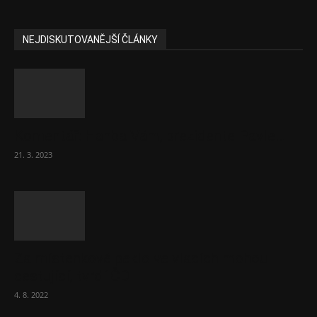
NEJDISKUTOVANĚJŠÍ ČLÁNKY
Komentář: Hanba Vám, prezidente Pavle…
21. 3. 2023
Za místenkové peklo ve vlacích mohou
cestující, tvrdí ČD
4. 8. 2022