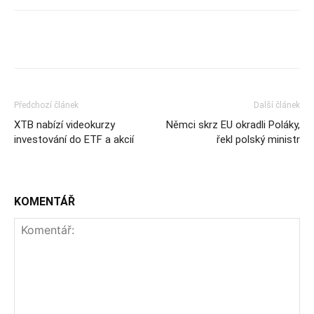
Předchozí článek
Další článek
XTB nabízí videokurzy
Němci skrz EU okradli Poláky,
investování do ETF a akcií
řekl polský ministr
KOMENTÁŘ