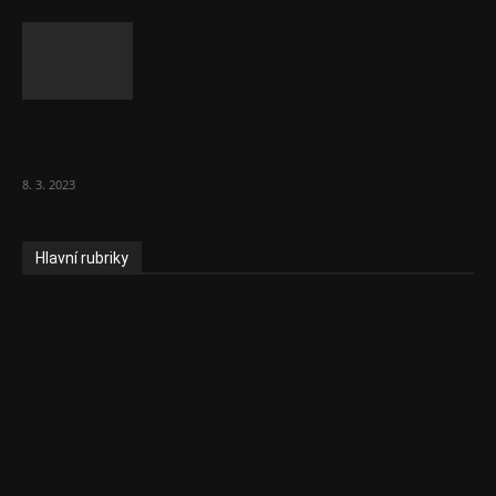
Vláda zvažuje vyšší zdanění chudých a
střední třídy. Bohaté nechá být
8. 3. 2023
Hlavní rubriky
Aktuality
Ekonomika
Politika
EU
Podcasty
Finance