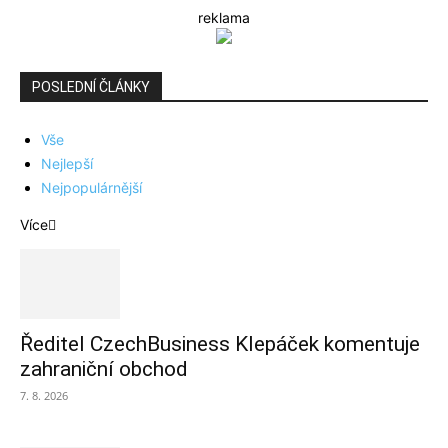
reklama
POSLEDNÍ ČLÁNKY
Vše
Nejlepší
Nejpopulárnější
Více
Ředitel CzechBusiness Klepáček komentuje
zahraniční obchod
7. 8. 2026