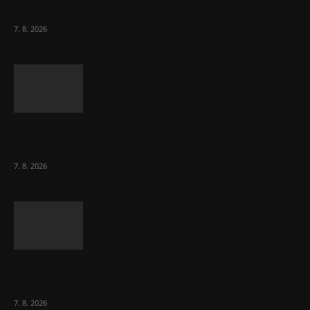
zahraniční obchod
7. 8. 2026
Eurokomisař pro migraci zjistil, co v EU ví
většina lidí už...
7. 8. 2026
Musk vyjevil další ze svých vizí. Je to
raketový růst tržeb...
7. 8. 2026