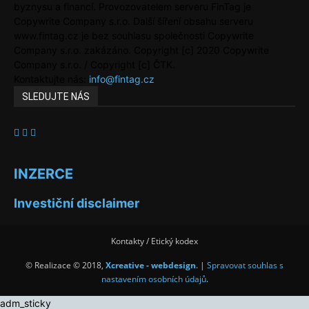
byznysu a financí. Provozovatelem serveru FinTag je
Copywrite Company s.r.o. Další šíření obsahu serveru
www.fintag.cz je bez souhlasu společnosti Copywrite
Company s.r.o. zakázáno. Copyright [c] 2020 Copywrite
Company s.r.o. / Copyright [c] ČTK.
Kontaktujte nás:
info@fintag.cz
SLEDUJTE NÁS
INZERCE
Investiční disclaimer
Kontakty / Etický kodex
© Realizace © 2018,
Xcreative - webdesign
. |
Spravovat souhlas s
nastavením osobních údajů
.
adm_sticky