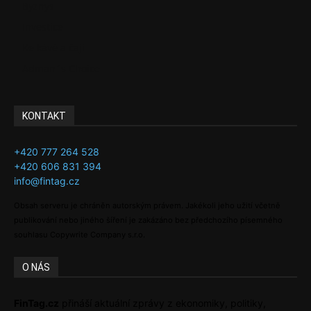
Byznys
Investice
Ke kávě a čaji
Adman´s Choice
KONTAKT
+420 777 264 528
+420 606 831 394
info@fintag.cz
Obsah serveru je chráněn autorským právem. Jakékoli jeho užití včetně
publikování nebo jiného šíření je zakázáno bez předchozího písemného
souhlasu Copywrite Company s.r.o.
O NÁS
FinTag.cz
přináší aktuální zprávy z ekonomiky, politiky,