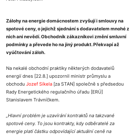
Zálohy na energie domácnostem zvyšují i smlouvy na
spotové ceny, o jejichž sjednání s dodavatelem mnohé z
nich ani nevědí. Obchodník zákazníkovi změní smluvní
podmínky a převede ho na jiný produkt. Překvapí až
vyúčtování záloh.
Na nekalé obchodní praktiky některých dodavatelů
energií dnes [22.8.] upozornil ministr průmyslu a
obchodu
Jozef Síkela
[za STAN] společně s předsedou
Rady Energetického regulačního úřadu [ERÚ]
Stanislavem Trávníčkem.
„Hlavní problém je uzavírání kontraktů na takzvané
spotové ceny. To jsou kontrakty, kdy odběratelé za
energie platí částku odpovídající aktuální ceně na