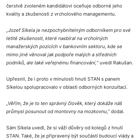
čerstvě zvoleném kandidátovi oceňuje odborné jeho
kvality a zkušenosti z vrcholového managementu.
„
Jozef Síkela je nezpochybnitelným odborníkem pro své
letité zkušenosti, které nasbíral na vrcholných
manažerských pozicích v bankovním sektoru, kde se
mimo jiné věnoval jak podpoře malých a středních
podniků, ale také veřejnému financování,“
uvedl Rakušan.
Upřesnil, že i proto v minulosti hnutí STAN s panem
Síkelou spolupracovalo v oblasti odborných konzultací.
„
Věřím, že je to ten správný člověk, který dokáže náš
průmysl posunout od montovny na mozkovnu,”
dodal.
Sám Síkela uvedl, že si váží důvěry od kolegů z hnutí
STAN. Také, že je připravený být součástí budoucí vlády a