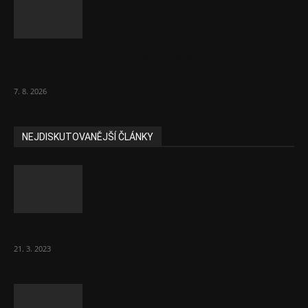
Ředitel CzechBusiness Klepáček komentuje
zahraniční obchod
7. 8. 2026
NEJDISKUTOVANĚJŠÍ ČLÁNKY
Komentář: Hanba Vám, prezidente Pavle…
21. 3. 2023