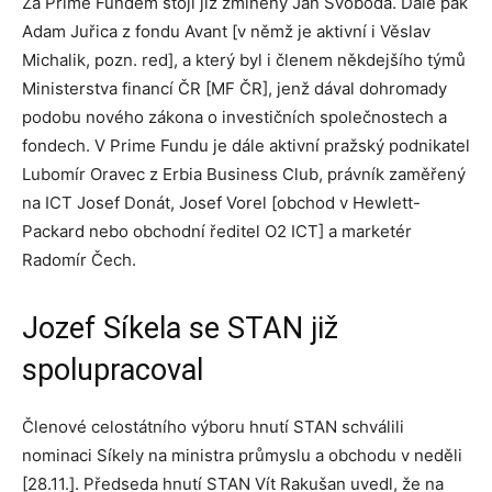
Za Prime Fundem stojí již zmíněný Jan Svoboda. Dále pak
Adam Juřica z fondu Avant [v němž je aktivní i Věslav
Michalik, pozn. red], a který byl i členem někdejšího týmů
Ministerstva financí ČR [MF ČR], jenž dával dohromady
podobu nového zákona o investičních společnostech a
fondech. V Prime Fundu je dále aktivní pražský podnikatel
Lubomír Oravec z Erbia Business Club, právník zaměřený
na ICT Josef Donát, Josef Vorel [obchod v Hewlett-
Packard nebo obchodní ředitel O2 ICT] a marketér
Radomír Čech.
Jozef Síkela se STAN již
spolupracoval
Členové celostátního výboru hnutí STAN schválili
nominaci Síkely na ministra průmyslu a obchodu v neděli
[28.11.]. Předseda hnutí STAN Vít Rakušan uvedl, že na