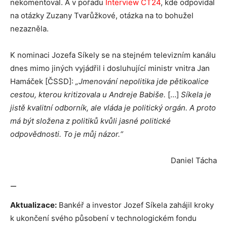
nekomentoval. A v pořadu
Interview ČT24
, kde odpovídal
na otázky Zuzany Tvarůžkové, otázka na to bohužel
nezazněla.
K nominaci Jozefa Síkely se na stejném televizním kanálu
dnes mimo jiných vyjádřil i dosluhující ministr vnitra Jan
Hamáček [ČSSD]:
„Jmenování nepolitika jde pětikoalice
cestou, kterou kritizovala u Andreje Babiše.
[…]
Síkela je
jistě kvalitní odborník, ale vláda je politický orgán. A proto
má být složena z politiků kvůli jasné politické
odpovědnosti. To je můj názor.“
Daniel Tácha
—
Aktualizace:
Bankéř a investor Jozef Síkela zahájil kroky
k ukončení svého působení v technologickém fondu