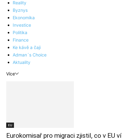
Reality
Byznys
Ekonomika
Investice
Politika
Finance
Ke kávě a čaji
Adman´s Choice
Aktuality
Více
EU
Eurokomisař pro migraci zjistil, co v EU ví