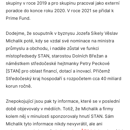
skupiny v roce 2019 a pro skupinu pracoval jako externí
poradce do konce roku 2020. V roce 2021 se přidal k
Prime Fund.
Dodejme, že souputník v byznysu Jozefa Síkely Věslav
Michalik poté, kdy se vzdal své nominace na ministra
průmyslu a obchodu, i nadále zůstal ve funkci
místopředsedy STAN, starostou Dolních Břežan a
náměstkem středočeské hejtmanky Petry Peckové
[STAN] pro oblast financí, dotací a inovací. Přičemž
Středočeský kraj hospodaří s rozpočetem cca 40 miliard
korun ročně.
Znepokojující jsou pak ty informace, které se v poslední
době objevovaly v médiích. Totiž, že Michalik a firmy
kolem něj v minulosti sponzorovaly hnutí STAN. Sám
Michalik tyto informace nikdy nevyvrátil, ale ani