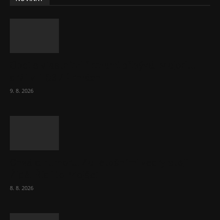
Obcí s vlastními firmami přibývá. Majoritu
drží v 1 037 firmách
9. 8. 2026
Chvála humoru: Za letošními vedry stojí
Židé. Řídí to Mojše!
8. 8. 2026