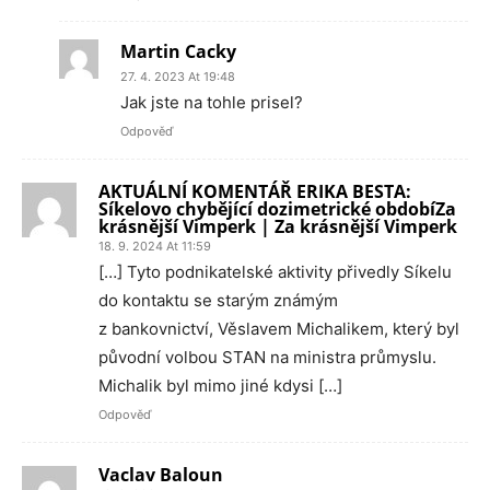
Martin Cacky
27. 4. 2023 At 19:48
Jak jste na tohle prisel?
Odpověď
AKTUÁLNÍ KOMENTÁŘ ERIKA BESTA:
Síkelovo chybějící dozimetrické obdobíZa
krásnější Vimperk | Za krásnější Vimperk
18. 9. 2024 At 11:59
[…] Tyto podnikatelské aktivity přivedly Síkelu
do kontaktu se starým známým
z bankovnictví, Věslavem Michalikem, který byl
původní volbou STAN na ministra průmyslu.
Michalik byl mimo jiné kdysi […]
Odpověď
Vaclav Baloun