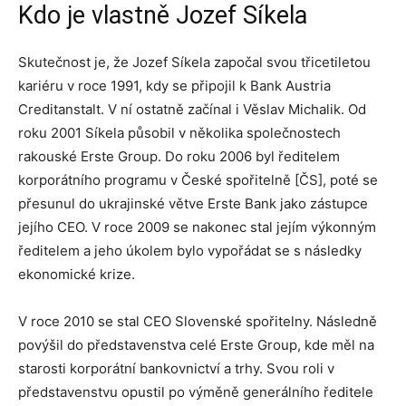
Kdo je vlastně Jozef Síkela
Skutečnost je, že Jozef Síkela započal svou třicetiletou
kariéru v roce 1991, kdy se připojil k Bank Austria
Creditanstalt. V ní ostatně začínal i Věslav Michalik. Od
roku 2001 Síkela působil v několika společnostech
rakouské Erste Group. Do roku 2006 byl ředitelem
korporátního programu v České spořitelně [ČS], poté se
přesunul do ukrajinské větve Erste Bank jako zástupce
jejího CEO. V roce 2009 se nakonec stal jejím výkonným
ředitelem a jeho úkolem bylo vypořádat se s následky
ekonomické krize.
V roce 2010 se stal CEO Slovenské spořitelny. Následně
povýšil do představenstva celé Erste Group, kde měl na
starosti korporátní bankovnictví a trhy. Svou roli v
představenstvu opustil po výměně generálního ředitele