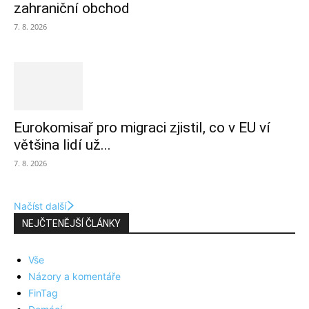
zahraniční obchod
7. 8. 2026
Eurokomisař pro migraci zjistil, co v EU ví
většina lidí už...
7. 8. 2026
Načíst další
NEJČTENĚJŠÍ ČLÁNKY
Vše
Názory a komentáře
FinTag