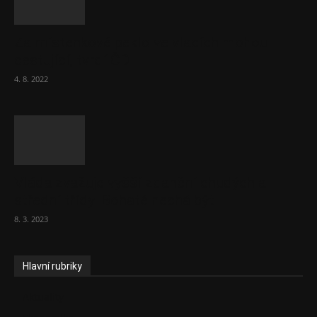
Za místenkové peklo ve vlacích mohou
cestující, tvrdí ČD
4. 8. 2022
Vláda zvažuje vyšší zdanění chudých a
střední třídy. Bohaté nechá být
8. 3. 2023
Hlavní rubriky
Aktuality