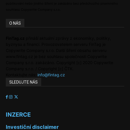
publikování nebo jiného šíření je zakázáno bez předchozího písemného
souhlasu Copywrite Company s.r.o.
O NÁS
FinTag.cz
přináší aktuální zprávy z ekonomiky, politiky,
byznysu a financí. Provozovatelem serveru FinTag je
Copywrite Company s.r.o. Další šíření obsahu serveru
www.fintag.cz je bez souhlasu společnosti Copywrite
Company s.r.o. zakázáno. Copyright [c] 2020 Copywrite
Company s.r.o. / Copyright [c] ČTK.
Kontaktujte nás:
info@fintag.cz
SLEDUJTE NÁS
INZERCE
Investiční disclaimer