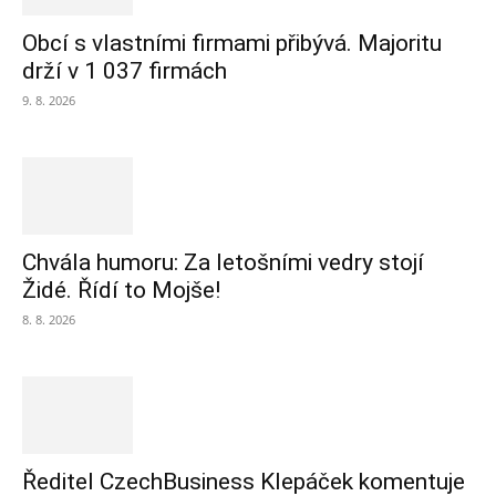
Obcí s vlastními firmami přibývá. Majoritu
drží v 1 037 firmách
9. 8. 2026
Chvála humoru: Za letošními vedry stojí
Židé. Řídí to Mojše!
8. 8. 2026
Ředitel CzechBusiness Klepáček komentuje