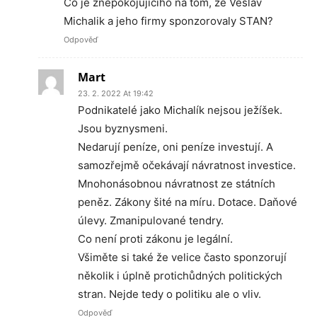
Co je znepokojujícího na tom, že Věslav
Michalik a jeho firmy sponzorovaly STAN?
Odpověď
Mart
23. 2. 2022 At 19:42
Podnikatelé jako Michalík nejsou ježíšek.
Jsou byznysmeni.
Nedarují peníze, oni peníze investují. A
samozřejmě očekávají návratnost investice.
Mnohonásobnou návratnost ze státních
peněz. Zákony šité na míru. Dotace. Daňové
úlevy. Zmanipulované tendry.
Co není proti zákonu je legální.
Všiměte si také že velice často sponzorují
několik i úplně protichůdných politických
stran. Nejde tedy o politiku ale o vliv.
Odpověď