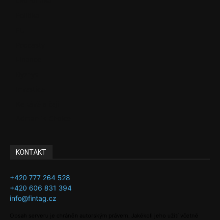
Ekonomika
Politika
EU
Podcasty
Finance
Byznys
Investice
Ke kávě a čaji
Adman´s Choice
KONTAKT
+420 777 264 528
+420 606 831 394
info@fintag.cz
Obsah serveru je chráněn autorským právem. Jakékoli jeho užití včetně