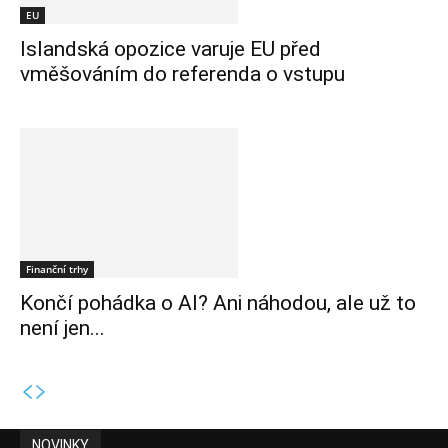
EU
Islandská opozice varuje EU před
vměšováním do referenda o vstupu
Finanční trhy
Končí pohádka o AI? Ani náhodou, ale už to
není jen...
NOVINKY