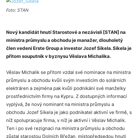
Foto: STAN
Nový kandidát hnutí Starostové a nezávislí [STAN] na
ministra průmyslu a obchodu je manažer, dlouholetý
člen vedení Erste Group a investor Jozef Síkela. Síkela je
přitom souputník v byznysu Věslava Michalika.
Věslav Michalik se přitom vzdal své nominace na ministra
průmyslu a obchodu kvůli svým investicím do solárních
elektráren a zejména pak kvůli podnikání své manželky
prostřednictvím firmy na Kypru. Z dostupných informací
vyplývá, že nový nominant na ministra průmyslu a
obchodu Jozef Síkela je jako podnikatel aktivní ve firmě, s
níž spolupracuje firma, v níž je aktivní i Věslav Michalik.
Ten i po své rezignaci na ministra průmyslu a obchodu
zůstal starostou Dolních Břežan, místopředsedou hnutí