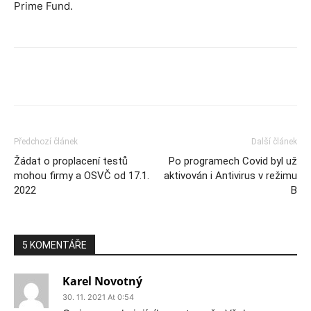
Prime Fund.
Předchozí článek
Další článek
Žádat o proplacení testů
Po programech Covid byl už
mohou firmy a OSVČ od 17.1.
aktivován i Antivirus v režimu
2022
B
5 KOMENTÁŘE
Karel Novotný
30. 11. 2021 At 0:54