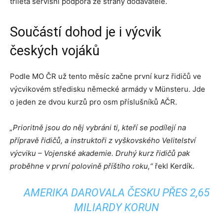
tříletá servisní podpora ze strany dodavatele.
Součástí dohod je i výcvik
českých vojáků
Podle MO ČR už tento měsíc začne první kurz řidičů ve
výcvikovém středisku německé armády v Münsteru. Jde
o jeden ze dvou kurzů pro osm příslušníků AČR.
„Prioritně jsou do něj vybráni ti, kteří se podílejí na
přípravě řidičů, a instruktoři z vyškovského Velitelství
výcviku – Vojenské akademie. Druhý kurz řidičů pak
proběhne v první polovině příštího roku,“
řekl Kerdík.
AMERIKA DAROVALA ČESKU PŘES 2,65
MILIARDY KORUN