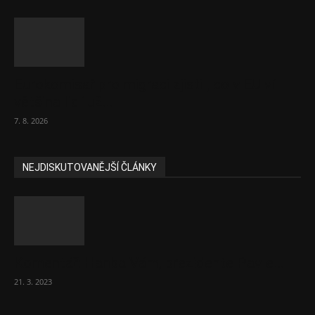
Eurokomisař pro migraci zjistil, co v EU ví
většina lidí už...
7. 8. 2026
NEJDISKUTOVANĚJŠÍ ČLÁNKY
Komentář: Hanba Vám, prezidente Pavle…
21. 3. 2023