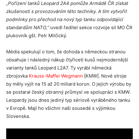
„Pořízení tanků Leopard 2A4 pomůže Armádě ČR získat
zkušenosti s provozováním této techniky. A tím vytvořit
podmínky pro přechod na nový typ tanku odpovídající
standardům NATO,“
uvedl ředitel sekce rozvoje sil MO ČR
plukovník gšt. Petr Milčický.
Média spekulují o tom, že dohoda s německou stranou
obsahuje i následný nákup čtyřiceti kusů nejmodernější
varianty tanků Leopard L2A7. Ty vyrábí německá
zbrojovka
Krauss-Maffei Wegmann
[KMW]. Nové stroje
by měly vyjít na 15 až 20 miliard korun. O jejich výrobu by
se postaral český obranný průmysl ve spolupráci s KMW.
Leopardy jsou dnes jediný typ sériově vyráběného tanku
v Evropě. Mají ho všichni naši sousedé s výjimkou
Slovenska.