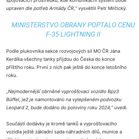
spojovacích prostředků, kde komunikační systém bude
upraven dle potřeb Armády ČR,“
vysvětlil Petr Milčický.
MINISTERSTVO OBRANY POPTALO CENU
F-35 LIGHTNING II
Podle plukovníka sekce rozvojových sil MO ČR Jána
Kerdíka všechny tanky přijdou do Česka do konce
příštího roku. První z nich pak ještě do konce letošního
roku.
„Nejmodernější obrněné vyprošťovací vozidlo Bpz3
Büffel, jež je namontováno na vylepšeném podvozku
Leopard 2, bude dodáno do poloviny roku 2024,“
uvedl.
Součástí dodávky je kromě tanků a vyprošťovacího
vozidla ještě základní sada náhradních dílů, munice a