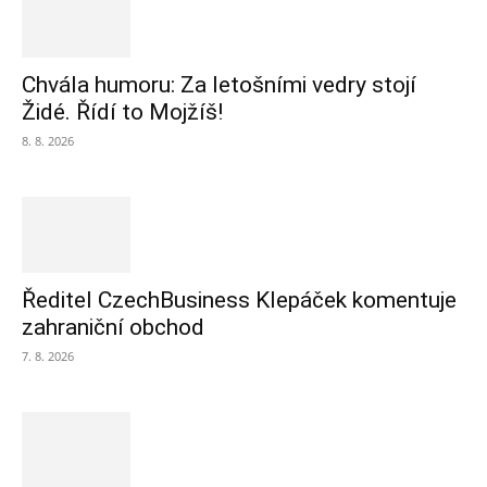
Chvála humoru: Za letošními vedry stojí
Židé. Řídí to Mojžíš!
8. 8. 2026
Ředitel CzechBusiness Klepáček komentuje
zahraniční obchod
7. 8. 2026