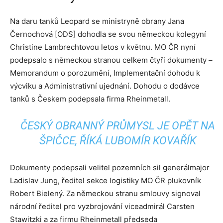
Na daru tanků Leopard se ministryně obrany Jana
Černochová [ODS] dohodla se svou německou kolegyní
Christine Lambrechtovou letos v květnu. MO ČR nyní
podepsalo s německou stranou celkem čtyři dokumenty
–
Memorandum o porozumění, Implementační dohodu k
výcviku a Administrativní ujednání. Dohodu o dodávce
tanků s Českem podepsala firma Rheinmetall.
ČESKÝ OBRANNÝ PRŮMYSL JE OPĚT NA
ŠPIČCE, ŘÍKÁ LUBOMÍR KOVAŘÍK
Dokumenty podepsali velitel pozemních sil generálmajor
Ladislav Jung, ředitel sekce logistiky MO ČR plukovník
Robert Bielený. Za německou stranu smlouvy signoval
národní ředitel pro vyzbrojování viceadmirál Carsten
Stawitzki a za firmu Rheinmetall předseda