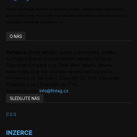
Obsah serveru je chráněn autorským právem. Jakékoli jeho užití včetně
publikování nebo jiného šíření je zakázáno bez předchozího písemného
souhlasu Copywrite Company s.r.o.
O NÁS
FinTag.cz
přináší aktuální zprávy z ekonomiky, politiky,
byznysu a financí. Provozovatelem serveru FinTag je
Copywrite Company s.r.o. Další šíření obsahu serveru
www.fintag.cz je bez souhlasu společnosti Copywrite
Company s.r.o. zakázáno. Copyright [c] 2020 Copywrite
Company s.r.o. / Copyright [c] ČTK.
Kontaktujte nás:
info@fintag.cz
SLEDUJTE NÁS
INZERCE