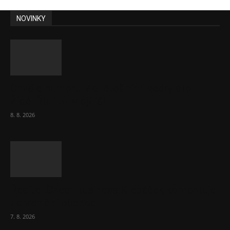
NOVINKY
Chvála humoru: Za letošními vedry stojí
Židé. Řídí to Mojžíš!
8. 8. 2026
Ředitel CzechBusiness Klepáček komentuje
zahraniční obchod
7. 8. 2026