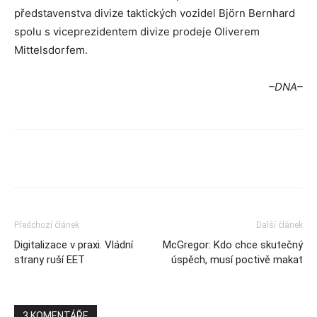
představenstva divize taktických vozidel Björn Bernhard
spolu s viceprezidentem divize prodeje Oliverem
Mittelsdorfem.
–DNA–
Předchozí článek
Další článek
Digitalizace v praxi. Vládní
McGregor: Kdo chce skutečný
strany ruší EET
úspěch, musí poctivě makat
3 KOMENTÁŘE