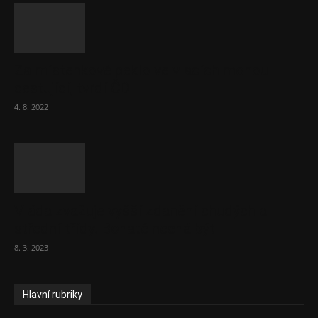
Za místenkové peklo ve vlacích mohou
cestující, tvrdí ČD
4. 8. 2022
Vláda zvažuje vyšší zdanění chudých a
střední třídy. Bohaté nechá být
8. 3. 2023
Hlavní rubriky