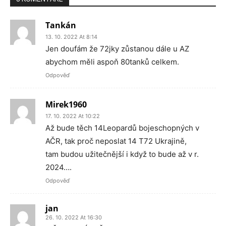
Tankán
13. 10. 2022 At 8:14
Jen doufám že 72jky zůstanou dále u AZ
abychom měli aspoň 80tanků celkem.
Odpověď
Mirek1960
17. 10. 2022 At 10:22
Až bude těch 14Leopardů bojeschopných v
AČR, tak proč neposlat 14 T72 Ukrajině,
tam budou užitečnější i když to bude až v r.
2024….
Odpověď
jan
26. 10. 2022 At 16:30