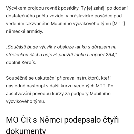
Výcvikem projdou rovněž posádky. Ty jej zahájí po dodání
dostatečného počtu vozidel v přáslavické posádce pod
vedením takzvaného Mobilního výcvikového týmu [MTT]
německé armády.
„Součástí bude výcvik v obsluze tanku s důrazem na
střeleckou část a bojové použití tanku Leopard 2A4,“
doplnil Kerdík.
Souběžně se uskuteční příprava instruktorů, kteří
následně nastoupí v další kurzu vedených MTT. Po
absolvování povedou kurzy za podpory Mobilního
výcvikového týmu.
MO ČR s Němci podepsalo čtyři
dokumenty