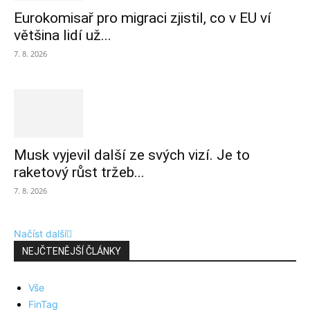
Eurokomisař pro migraci zjistil, co v EU ví
většina lidí už...
7. 8. 2026
Musk vyjevil další ze svých vizí. Je to
raketový růst tržeb...
7. 8. 2026
Načíst další
NEJČTENĚJŠÍ ČLÁNKY
Vše
FinTag