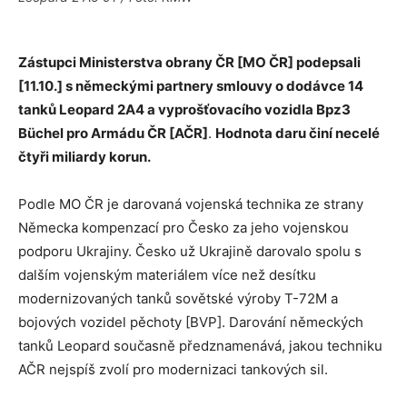
Zástupci Ministerstva obrany ČR [MO ČR] podepsali
[11.10.] s německými partnery smlouvy o dodávce 14
tanků Leopard 2A4 a vyprošťovacího vozidla Bpz3
Büchel pro Armádu ČR [AČR]
.
Hodnota daru činí necelé
čtyři miliardy korun.
Podle MO ČR je darovaná vojenská technika ze strany
Německa kompenzací pro Česko za jeho vojenskou
podporu Ukrajiny. Česko už Ukrajině darovalo spolu s
dalším vojenským materiálem více než desítku
modernizovaných tanků sovětské výroby T-72M a
bojových vozidel pěchoty [BVP]. Darování německých
tanků Leopard současně předznamenává, jakou techniku
AČR nejspíš zvolí pro modernizaci tankových sil.