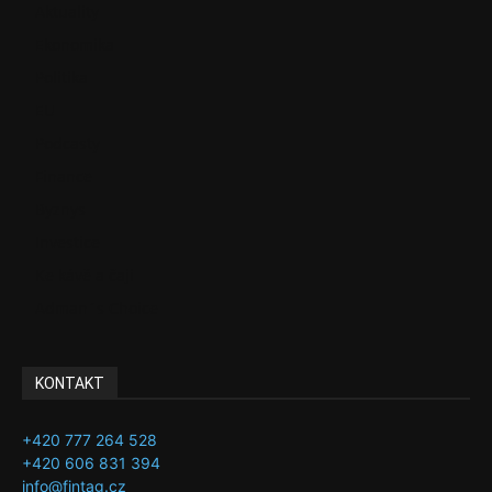
Aktuality
Ekonomika
Politika
EU
Podcasty
Finance
Byznys
Investice
Ke kávě a čaji
Adman´s Choice
KONTAKT
+420 777 264 528
+420 606 831 394
info@fintag.cz