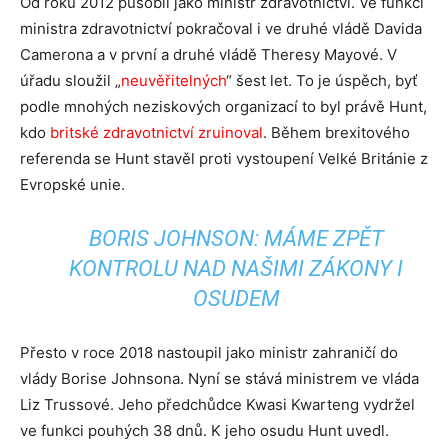
Od roku 2012 působil jako ministr zdravotnictví. Ve funkci
ministra zdravotnictví pokračoval i ve druhé vládě Davida
Camerona a v první a druhé vládě Theresy Mayové. V
úřadu sloužil „
neuvěřitelných
“ šest let. To je úspěch, byť
podle mnohých neziskových organizací to byl právě Hunt,
kdo
britské zdravotnictví zruinoval
. Během brexitového
referenda se Hunt stavěl proti vystoupení Velké Británie z
Evropské unie.
BORIS JOHNSON: MÁME ZPĚT
KONTROLU NAD NAŠIMI ZÁKONY I
OSUDEM
Přesto v roce 2018 nastoupil jako ministr zahraničí do
vlády Borise Johnsona. Nyní se stává ministrem ve vláda
Liz Trussové. Jeho předchůdce Kwasi Kwarteng vydržel
ve funkci pouhých 38 dnů. K jeho osudu Hunt uvedl.