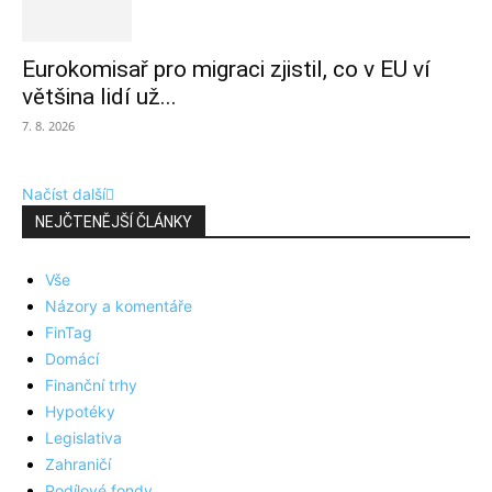
Eurokomisař pro migraci zjistil, co v EU ví
většina lidí už...
7. 8. 2026
Načíst další
NEJČTENĚJŠÍ ČLÁNKY
Vše
Názory a komentáře
FinTag
Domácí
Finanční trhy
Hypotéky
Legislativa
Zahraničí
Podílové fondy