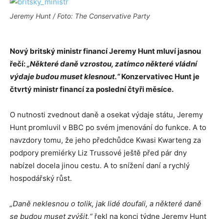
Jeremy Hunt / Foto: The Conservative Party
Nový britský ministr financí Jeremy Hunt mluví jasnou
řečí:
„Některé daně vzrostou, zatímco některé vládní
výdaje budou muset klesnout.“
Konzervativec Hunt je
čtvrtý ministr financí za poslední čtyři měsíce.
O nutnosti zvednout daně a osekat výdaje státu, Jeremy
Hunt promluvil v BBC po svém jmenování do funkce. A to
navzdory tomu, že jeho předchůdce Kwasi Kwarteng za
podpory premiérky Liz Trussové ještě před pár dny
nabízel docela jinou cestu. A to snížení daní a rychlý
hospodářský růst.
„Daně neklesnou o tolik, jak lidé doufali, a některé daně
se budou muset zvýšit,“
řekl na konci týdne Jeremy Hunt