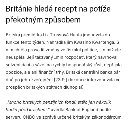
Británie hledá recept na potíže
překotným způsobem
Britská premiérka Liz Trussová Hunta jmenovala do
funkce tento týden. Nahradila jím Kwasiho Kwartenga. S
ním chtěla prosadit změny ve fiskální politice, s nimiž ale
neuspěla. Její takzvaný „minirozpočet“, který navrhoval
snížení daní a sázel na rychlý hospodářský růst, nepřijala
opozice, ale ani finanční trhy. Britská centrální banka pár
dnů po jeho zveřejnění [23.9.] dokonce intervenovala ve
prospěch britských státních dluhopisů.
„Mnoho britských
penzijních
fondů stálo jen několik
hodin před krachem,“
uvedla Bank of England podle
serveru CNBC ve zprávě určené britským zákonodárcům.