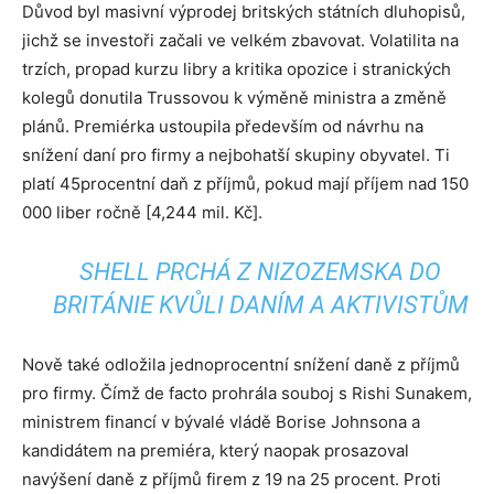
Důvod byl masivní výprodej britských státních dluhopisů,
jichž se investoři začali ve velkém zbavovat. Volatilita na
trzích, propad kurzu libry a kritika opozice i stranických
kolegů donutila Trussovou k výměně ministra a změně
plánů. Premiérka ustoupila především od návrhu na
snížení daní pro firmy a nejbohatší skupiny obyvatel. Ti
platí 45procentní daň z příjmů, pokud mají příjem nad 150
000 liber ročně [4,244 mil. Kč].
SHELL PRCHÁ Z NIZOZEMSKA DO
BRITÁNIE KVŮLI DANÍM A AKTIVISTŮM
Nově také odložila jednoprocentní snížení daně z příjmů
pro firmy. Čímž de facto prohrála souboj s Rishi Sunakem,
ministrem financí v bývalé vládě Borise Johnsona a
kandidátem na premiéra, který naopak prosazoval
navýšení daně z příjmů firem z 19 na 25 procent. Proti