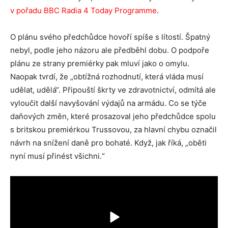
v pořadu BBC Radia 4 Today Programme
.
O plánu svého předchůdce hovoří spíše s lítostí. Špatný
nebyl, podle jeho názoru ale předběhl dobu. O podpoře
plánu ze strany premiérky pak mluví jako o omylu.
Naopak tvrdí, že „obtížná rozhodnutí, která vláda musí
udělat, udělá“. Připouští škrty ve zdravotnictví, odmítá ale
vyloučit další navyšování výdajů na armádu. Co se týče
daňových změn, které prosazoval jeho předchůdce spolu
s britskou premiérkou Trussovou, za hlavní chybu označil
návrh na snížení daně pro bohaté. Když, jak říká, „oběti
nyní musí přinést všichni.“