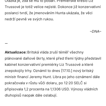
Otázka je, zda se mu to podaří. Premiérské křeslo Liz
Trussové je totiž velice nejisté. Dokonce již konzervativní
poslanci tvrdí, že jmenováním Hunta ukázala, že věci
nedrží pevně ve svých rukou.
–DNA–
—
Aktualizace:
Britská vláda zruší téměř všechny
plánované daňové škrty, které před třemi týdny představil
kabinet konzervativní premiérky Liz Trussové a které
znepokojily trhy. Oznámil to dnes [17.10.] nový britský
ministr financí Jeremy Hunt. Libra po jeho oznámení dále
pokračovala v růstu vůči dolaru, po 12:20 SELČ si
připisovala 1,2 procenta na 1,1306 USD. Výnosy vládních
dluhopisů naopak dále oslabují.