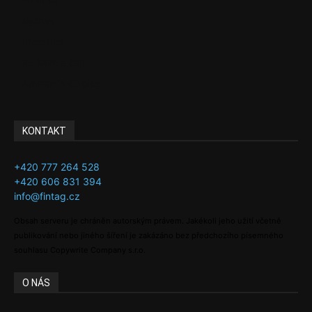
Byznys
Investice
Ke kávě a čaji
Adman´s Choice
KONTAKT
+420 777 264 528
+420 606 831 394
info@fintag.cz
Obsah serveru je chráněn autorským právem. Jakékoli jeho užití včetně
publikování nebo jiného šíření je zakázáno bez předchozího písemného
souhlasu Copywrite Company s.r.o.
O NÁS