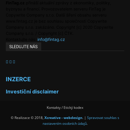
FinTag.cz
přináší aktuální zprávy z ekonomiky, politiky,
byznysu a financí. Provozovatelem serveru FinTag je
Copywrite Company s.r.o. Další šíření obsahu serveru
www.fintag.cz je bez souhlasu společnosti Copywrite
Company s.r.o. zakázáno. Copyright [c] 2020 Copywrite
Company s.r.o. / Copyright [c] ČTK.
Kontaktujte nás:
info@fintag.cz
SLEDUJTE NÁS
INZERCE
Investiční disclaimer
Kontakty / Etický kodex
© Realizace © 2018,
Xcreative - webdesign
. |
Spravovat souhlas s
nastavením osobních údajů
.