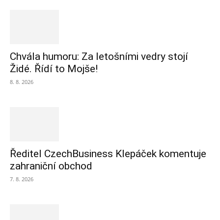
Chvála humoru: Za letošními vedry stojí
Židé. Řídí to Mojše!
8. 8. 2026
Ředitel CzechBusiness Klepáček komentuje
zahraniční obchod
7. 8. 2026