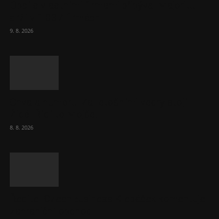
Obcí s vlastními firmami přibývá. Majoritu
drží v 1 037 firmách
9. 8. 2026
Chvála humoru: Za letošními vedry stojí
Židé. Řídí to Mojše!
8. 8. 2026
Ředitel CzechBusiness Klepáček komentuje
zahraniční obchod