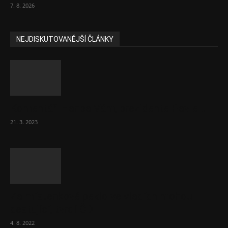
7. 8. 2026
NEJDISKUTOVANĚJŠÍ ČLÁNKY
Komentář: Hanba Vám, prezidente Pavle…
21. 3. 2023
Za místenkové peklo ve vlacích mohou
cestující, tvrdí ČD
4. 8. 2022