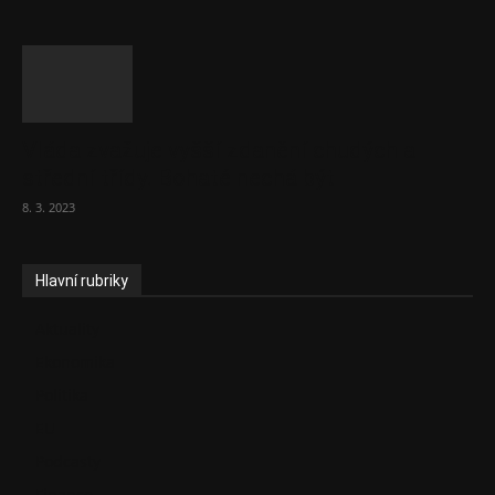
Vláda zvažuje vyšší zdanění chudých a
střední třídy. Bohaté nechá být
8. 3. 2023
Hlavní rubriky
Aktuality
Ekonomika
Politika
EU
Podcasty
Finance