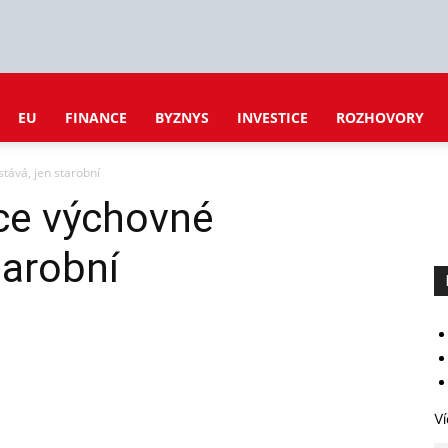
EU
FINANCE
BYZNYS
INVESTICE
ROZHOVORY
tává, jen starobní
dce výchovné
tarobní
Ví