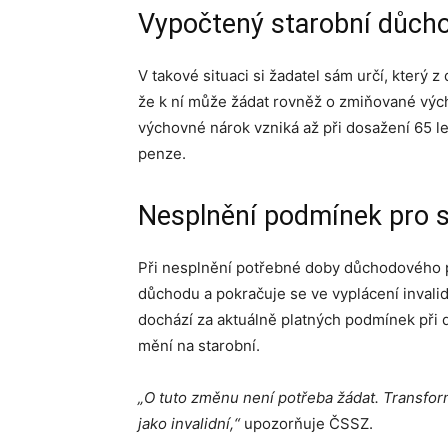
Vypočtený starobní důchod
V takové situaci si žadatel sám určí, který
že k ní může žádat rovněž o zmiňované výc
výchovné nárok vzniká až při dosažení 65 le
penze.
Nesplnění podmínek pro 
Při nesplnění potřebné doby důchodového po
důchodu a pokračuje se ve vyplácení inval
dochází za aktuálně platných podmínek při d
mění na starobní.
„O tuto změnu není potřeba žádat. Transfor
jako invalidní,“
upozorňuje ČSSZ.