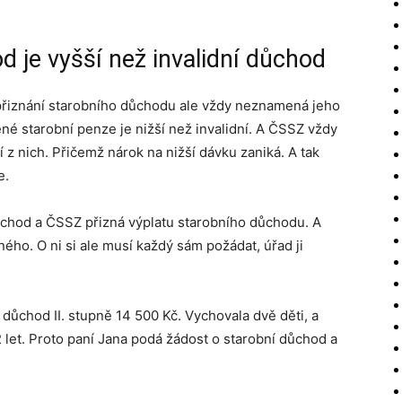
 je vyšší než invalidní důchod
přiznání starobního důchodu ale vždy neznamená jeho
ené starobní penze je nižší než invalidní. A ČSSZ vždy
í z nich. Přičemž nárok na nižší dávku zaniká. A tak
e.
důchod a ČSSZ přizná výplatu starobního důchodu. A
ého. O ni si ale musí každý sám požádat, úřad ji
 důchod II. stupně 14 500 Kč. Vychovala dvě děti, a
et. Proto paní Jana podá žádost o starobní důchod a