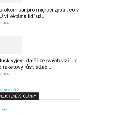
urokomisař pro migraci zjistil, co v
U ví většina lidí už...
 8. 2026
usk vyjevil další ze svých vizí. Je
o raketový růst tržeb...
 8. 2026
číst další
NEJČTENĚJŠÍ ČLÁNKY
Vše