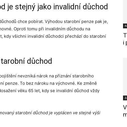
 je stejný jako invalidní důchod
 z důchodů chce pobírat. Výhodou starobní penze pak je,
F
hovné. Oproti tomu při invalidním důchodu na
T
t, kdy všichni invalidní důchodci přechází do starobní
i
starobní důchod
jištění nevzniká nárok na přiznání starobního
idní penze. To bez nároku na výchovné. Ke změně
osažení věku 65 let, kdy se invalidní důchod vždy
Z
V
movaný starobní důchod je vyplácen ve stejné výši
m