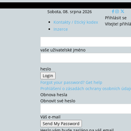
Sobota, 08. srpna 2026
Přihlásit se
Kontakty / Etický kodex
Vítejte! přihl
Inzerce
vaše uživatelské jméno
heslo
Forgot your password? Get help
Prohlášení o zásadách ochrany osobních údaj
Obnova hesla
Obnovit své heslo
Váš e-mail
Heslo vám bude zasláno na váš email