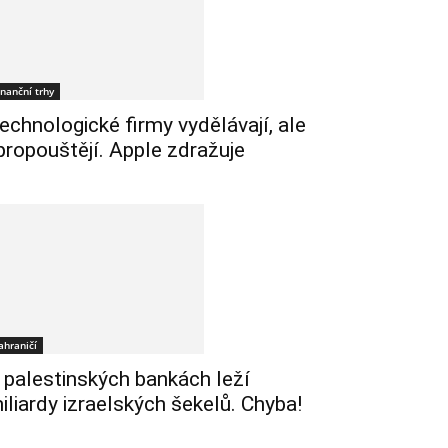
inanční trhy
echnologické firmy vydělávají, ale
 propouštějí. Apple zdražuje
ahraničí
 palestinských bankách leží
iliardy izraelských šekelů. Chyba!