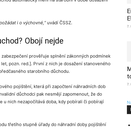
E
E
požádat i o výchovné,“
uvádí ČSSZ.
7.
důchod? Obojí nejde
ího zabezpečení prověřuje splnění zákonných podmínek
let, pozn. red.]. První z nich je dosažení stanoveného
M
předčasného starobního důchodu.
t
7.
ého pojištění, která při započtení náhradních dob
t. Invalidní důchodci pak nesmějí zapomenout, že do
e u nich nezapočítává doba, kdy pobírali či pobírají
Na
odu třetího stupně úřady do náhradní doby pojištění