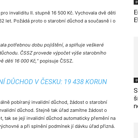
E
E
pro invaliditu II. stupně 16 500 Kč. Vychovala dvě děti
E
 let. Požádá proto o starobní důchod a současně i o
skala potřebnou dobu pojištění, a splňuje veškeré
 důchodu. ČSSZ provede výpočet výše starobního
ě děti 16 000 Kč,“
popisuje ČSSZ.
Í DŮCHOD V ČESKU: 19 438 KORUN
E
S
š
uálně pobíraný invalidní důchod, žádost o starobní
n
nvalidní důchod. Stejně tak úřad zamítne žádost o
, tak se její invalidní důchod automaticky přemění na
ýchovné a při splnění podmínek jí dávku úřad přizná.