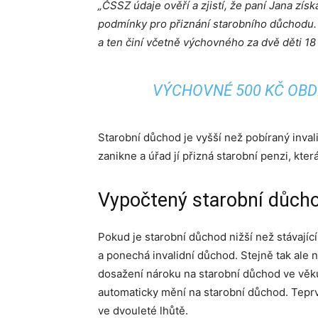
„ČSSZ údaje ověří a zjistí, že paní Jana zís
podmínky pro přiznání starobního důchodu
a ten činí včetně výchovného za dvě děti 18
VÝCHOVNÉ 500 KČ OBD
Starobní důchod je vyšší než pobíraný inval
zanikne a úřad jí přizná starobní penzi, kte
Vypočtený starobní důchod
Pokud je starobní důchod nižší než stávajíc
a ponechá invalidní důchod. Stejně tak ale 
dosažení nároku na starobní důchod ve věku 
automaticky mění na starobní důchod. Teprv
ve dvouleté lhůtě.