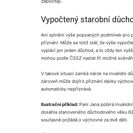
započítají.
Vypočtený starobní důchod
Ani splnění výše popsaných podmínek pro 
přiznání. Může se totiž stát, že výše vypočt
vyplácí jen jeden důchod, a to vždy ten vyšš
mohou podle ČSSZ nastat tři možné scénář
V takové situaci zaniká nárok na invalidní 
zároveň může dojít k přiznání dávky výchovn
automaticky nepřiznává.
Ilustrační příklad:
Paní Jana pobírá invalidní
dosáhla stanoveného důchodového věku 62 l
současně požádá o výchovné za dvě děti.