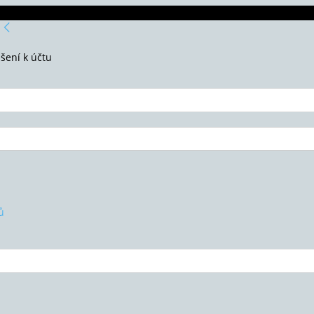
ášení k účtu
ů