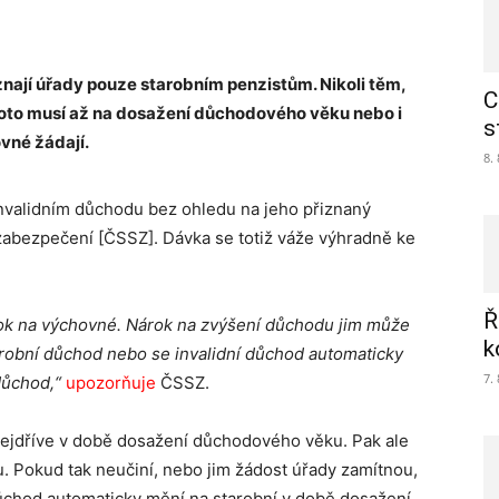
znají úřady pouze starobním penzistům. Nikoli těm,
C
 proto musí až na dosažení důchodového věku nebo i
s
vné žádají.
8.
invalidním důchodu bez ohledu na jeho přiznaný
zabezpečení [ČSSZ]. Dávka se totiž váže výhradně ke
Ř
rok na výchovné. Nárok na zvýšení důchodu jim může
k
starobní důchod nebo se invalidní důchod automaticky
7.
 důchod,“
upozorňuje
ČSSZ.
nejdříve v době dosažení důchodového věku. Pak ale
. Pokud tak neučiní, nebo jim žádost úřady zamítnou,
ůchod automaticky mění na starobní v době dosažení