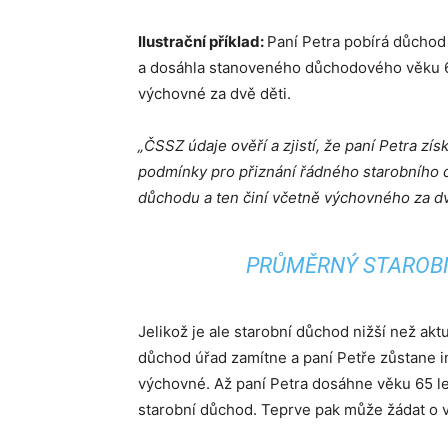
Ilustrační příklad:
Paní Petra pobírá důchod 
a dosáhla stanoveného důchodového věku 62
výchovné za dvě děti.
„ČSSZ údaje ověří a zjistí, že paní Petra zí
podmínky pro přiznání řádného starobního
důchodu a ten činí včetně výchovného za dv
PRŮMĚRNÝ STAROBN
Jelikož je ale starobní důchod nižší než akt
důchod úřad zamítne a paní Petře zůstane i
výchovné. Až paní Petra dosáhne věku 65 let
starobní důchod. Teprve pak může žádat o v