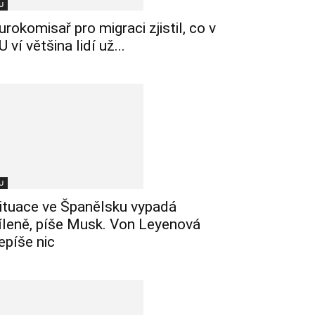
U
urokomisař pro migraci zjistil, co v
U ví většina lidí už...
U
ituace ve Španělsku vypadá
íleně, píše Musk. Von Leyenová
epíše nic