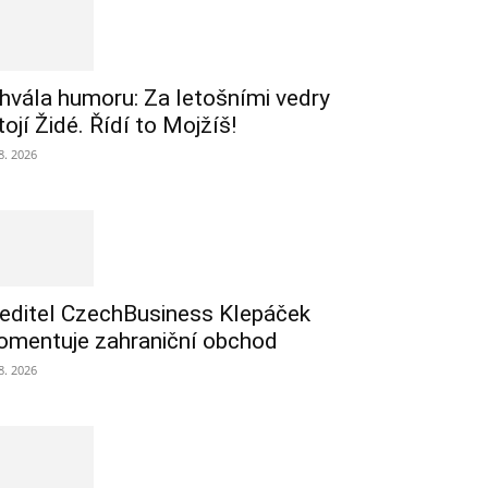
hvála humoru: Za letošními vedry
tojí Židé. Řídí to Mojžíš!
 8. 2026
editel CzechBusiness Klepáček
omentuje zahraniční obchod
 8. 2026