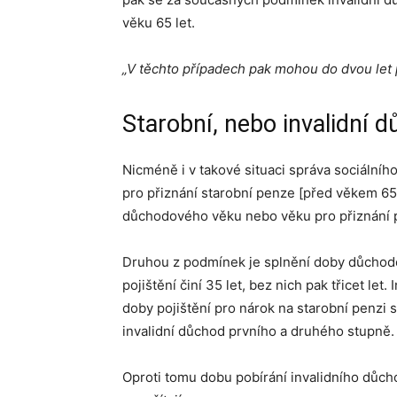
věku 65 let.
„V těchto případech pak mohou do dvou let 
Starobní, nebo invalidní 
Nicméně i v takové situaci správa sociáln
pro přiznání starobní penze [před věkem 65 
důchodového věku nebo věku pro přiznání 
Druhou z podmínek je splnění doby důchodov
pojištění činí 35 let, bez nich pak třicet le
doby pojištění pro nárok na starobní penzi s
invalidní důchod prvního a druhého stupně.
Oproti tomu dobu pobírání invalidního důch