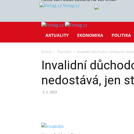
fintag.cz
AKTUALITY
EKONOMIKA
POLITIKA
Domů
Pojištění
Invalidní důchodce výchovné nedos
Invalidní důcho
nedostává, jen s
3. 2. 2023
Sdílet