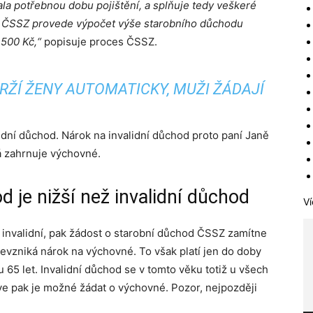
kala potřebnou dobu pojištění, a splňuje tedy veškeré
. ČSSZ provede výpočet výše starobního důchodu
 500 Kč,“
popisuje proces ČSSZ.
RŽÍ ŽENY AUTOMATICKY, MUŽI ŽÁDAJÍ
idní důchod. Nárok na invalidní důchod proto paní Janě
rá zahrnuje výchovné.
 je nižší než invalidní důchod
Ví
í invalidní, pak žádost o starobní důchod ČSSZ zamítne
nevzniká nárok na výchovné. To však platí jen do doby
65 let. Invalidní důchod se v tomto věku totiž u všech
e pak je možné žádat o výchovné. Pozor, nejpozději