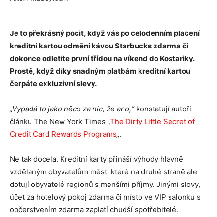
Je to překrásný pocit, když vás po celodenním placení
kreditní kartou odmění kávou Starbucks zdarma či
dokonce odletíte první třídou na víkend do Kostariky.
Prostě, když díky snadným platbám kreditní kartou
čerpáte exkluzivní slevy.
„Vypadá to jako něco za nic, že ano,“
konstatují autoři
článku The New York Times „
The Dirty Little Secret of
Credit Card Rewards Programs
„.
Ne tak docela. Kreditní karty přináší výhody hlavně
vzdělaným obyvatelům měst, které na druhé straně ale
dotují obyvatelé regionů s menšími příjmy. Jinými slovy,
účet za hotelový pokoj zdarma či místo ve VIP salonku s
občerstvením zdarma zaplatí chudší spotřebitelé.