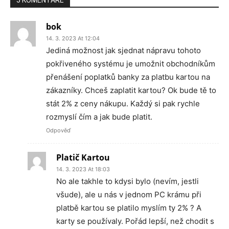
5 KOMENTÁŘE
bok
14. 3. 2023 At 12:04
Jediná možnost jak sjednat nápravu tohoto
pokřiveného systému je umožnit obchodníkům
přenášení poplatků banky za platbu kartou na
zákazníky. Chceš zaplatit kartou? Ok bude tě to
stát 2% z ceny nákupu. Každý si pak rychle
rozmyslí čím a jak bude platit.
Odpověď
Platič Kartou
14. 3. 2023 At 18:03
No ale takhle to kdysi bylo (nevím, jestli
všude), ale u nás v jednom PC krámu při
platbě kartou se platilo myslím ty 2% ? A
karty se používaly. Pořád lepší, než chodit s