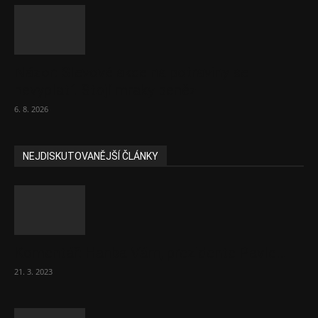
Názor: Slevové akce na potraviny se
nevyplatí. Stojí mraky peněz
6. 8. 2026
NEJDISKUTOVANĚJŠÍ ČLÁNKY
Komentář: Hanba Vám, prezidente Pavle…
21. 3. 2023