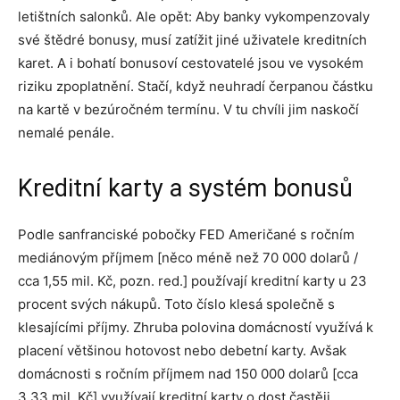
letištních salonků. Ale opět: Aby banky vykompenzovaly
své štědré bonusy, musí zatížit jiné uživatele kreditních
karet. A i bohatí bonusoví cestovatelé jsou ve vysokém
riziku zpoplatnění. Stačí, když neuhradí čerpanou částku
na kartě v bezúročném termínu. V tu chvíli jim naskočí
nemalé penále.
Kreditní karty a systém bonusů
Podle sanfranciské pobočky FED Američané s ročním
mediánovým příjmem [něco méně než 70 000 dolarů /
cca 1,55 mil. Kč, pozn. red.] používají kreditní karty u 23
procent svých nákupů. Toto číslo klesá společně s
klesajícími příjmy. Zhruba polovina domácností využívá k
placení většinou hotovost nebo debetní karty. Avšak
domácnosti s ročním příjmem nad 150 000 dolarů [cca
3,33 mil. Kč] využívají kreditní karty o dost častěji.