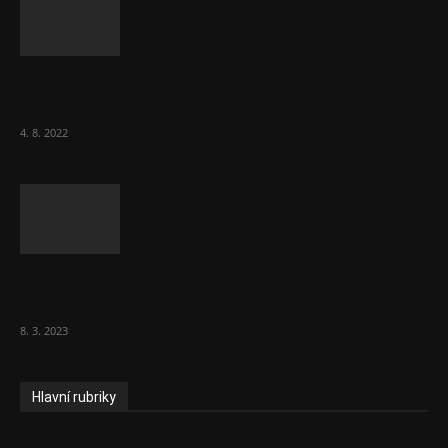
Za místenkové peklo ve vlacích mohou
cestující, tvrdí ČD
4. 8. 2022
Vláda zvažuje vyšší zdanění chudých a
střední třídy. Bohaté nechá být
8. 3. 2023
Hlavní rubriky
Aktuality