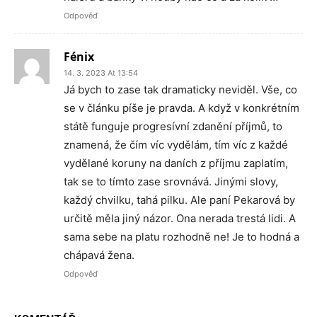
Odpověď
Fénix
14. 3. 2023 At 13:54
Já bych to zase tak dramaticky neviděl. Vše, co
se v článku píše je pravda. A když v konkrétním
státě funguje progresívní zdanění příjmů, to
znamená, že čím víc vydělám, tím víc z každé
vydělané koruny na daních z příjmu zaplatím,
tak se to tímto zase srovnává. Jinými slovy,
každý chvilku, tahá pilku. Ale paní Pekarová by
určitě měla jiný názor. Ona nerada trestá lidi. A
sama sebe na platu rozhodně ne! Je to hodná a
chápavá žena.
Odpověď