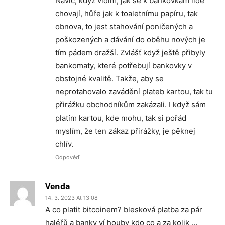
Navíc, když vidím, jak se k bankovkám lidé
chovají, hůře jak k toaletnímu papíru, tak
obnova, to jest stahování poničených a
poškozených a dávání do oběhu nových je
tím pádem dražší. Zvlášť když ještě přibyly
bankomaty, které potřebují bankovky v
obstojné kvalitě. Takže, aby se
neprotahovalo zavádění plateb kartou, tak tu
přirážku obchodníkům zakázali. I když sám
platím kartou, kde mohu, tak si pořád
myslím, že ten zákaz přirážky, je pěknej
chlív.
Odpověď
Venda
14. 3. 2023 At 13:08
A co platit bitcoinem? blesková platba za pár
haléřů a banky ví houby kdo co a za kolik …