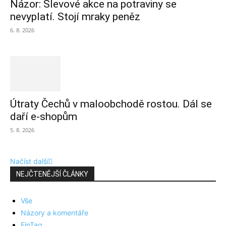
Názor: Slevové akce na potraviny se
nevyplatí. Stojí mraky peněz
6. 8. 2026
Útraty Čechů v maloobchodě rostou. Dál se
daří e-shopům
5. 8. 2026
Načíst další
NEJČTENĚJŠÍ ČLÁNKY
Vše
Názory a komentáře
FinTag