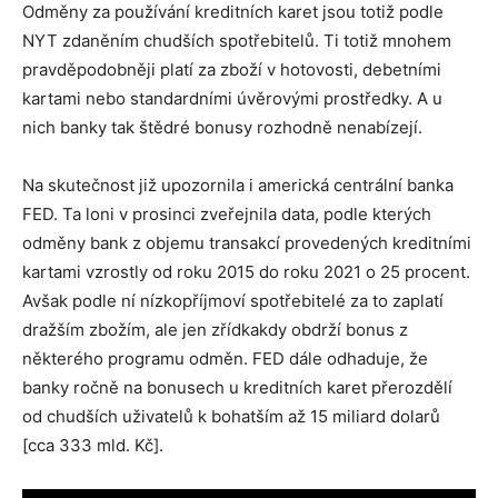
Odměny za používání kreditních karet jsou totiž podle
NYT zdaněním chudších spotřebitelů. Ti totiž mnohem
pravděpodobněji platí za zboží v hotovosti, debetními
kartami nebo standardními úvěrovými prostředky. A u
nich banky tak štědré bonusy rozhodně nenabízejí.
Na skutečnost již upozornila i americká centrální banka
FED. Ta loni v prosinci zveřejnila data, podle kterých
odměny bank z objemu transakcí provedených kreditními
kartami vzrostly od roku 2015 do roku 2021 o 25 procent.
Avšak podle ní nízkopříjmoví spotřebitelé za to zaplatí
dražším zbožím, ale jen zřídkakdy obdrží bonus z
některého programu odměn. FED dále odhaduje, že
banky ročně na bonusech u kreditních karet přerozdělí
od chudších uživatelů k bohatším až 15 miliard dolarů
[cca 333 mld. Kč].