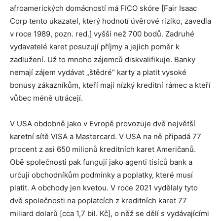
afroamerických domácností má FICO skóre [Fair Isaac
Corp tento ukazatel, který hodnotí úvěrové riziko, zavedla
v roce 1989, pozn. red.] vyšší než 700 bodů. Zadruhé
vydavatelé karet posuzují příjmy a jejich poměr k
zadlužení. Už to mnoho zájemců diskvalifikuje. Banky
nemají zájem vydávat „štědré“ karty a platit vysoké
bonusy zákazníkům, kteří mají nízký kreditní rámec a kteří
vůbec méně utrácejí.
V USA obdobně jako v Evropě provozuje dvě největší
karetní sítě VISA a Mastercard. V USA na ně připadá 77
procent z asi 650 milionů kreditních karet Američanů.
Obě společnosti pak fungují jako agenti tisíců bank a
určují obchodníkům podmínky a poplatky, které musí
platit. A obchody jen kvetou. V roce 2021 vydělaly tyto
dvě společnosti na poplatcích z kreditních karet 77
miliard dolarů [cca 1,7 bil. Kč], o něž se dělí s vydávajícími