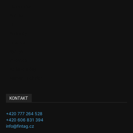
Ekonomika
Politika
EU
Podcasty
Finance
Byznys
Investice
Ke kávě a čaji
Adman´s Choice
KONTAKT
+420 777 264 528
+420 606 831 394
info@fintag.cz