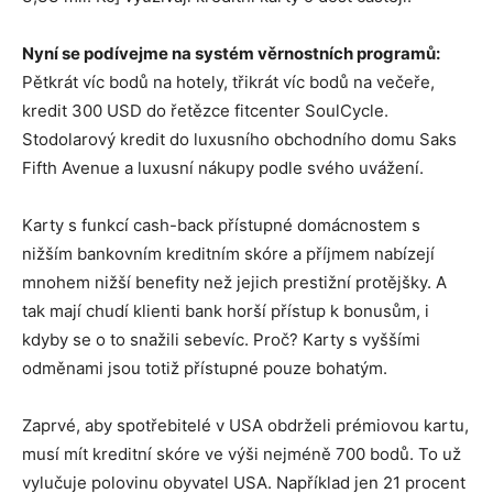
Nyní se podívejme na systém věrnostních programů:
Pětkrát víc bodů na hotely, třikrát víc bodů na večeře,
kredit 300 USD do řetězce fitcenter SoulCycle.
Stodolarový kredit do luxusního obchodního domu Saks
Fifth Avenue a luxusní nákupy podle svého uvážení.
Karty s funkcí cash-back přístupné domácnostem s
nižším bankovním kreditním skóre a příjmem nabízejí
mnohem nižší benefity než jejich prestižní protějšky. A
tak mají chudí klienti bank horší přístup k bonusům, i
kdyby se o to snažili sebevíc. Proč? Karty s vyššími
odměnami jsou totiž přístupné pouze bohatým.
Zaprvé, aby spotřebitelé v USA obdrželi prémiovou kartu,
musí mít kreditní skóre ve výši nejméně 700 bodů. To už
vylučuje polovinu obyvatel USA. Například jen 21 procent