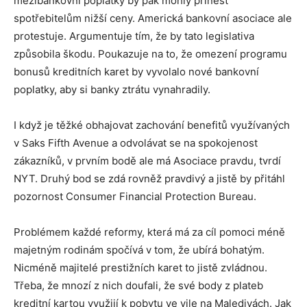
mezibankovní poplatky by pak mohly přinést
spotřebitelům nižší ceny. Americká bankovní asociace ale
protestuje. Argumentuje tím, že by tato legislativa
způsobila škodu. Poukazuje na to, že omezení programu
bonusů kreditních karet by vyvolalo nové bankovní
poplatky, aby si banky ztrátu vynahradily.
I když je těžké obhajovat zachování benefitů využívaných
v Saks Fifth Avenue a odvolávat se na spokojenost
zákazníků, v prvním bodě ale má Asociace pravdu, tvrdí
NYT. Druhý bod se zdá rovněž pravdivý a jistě by přitáhl
pozornost Consumer Financial Protection Bureau.
Problémem každé reformy, která má za cíl pomoci méně
majetným rodinám spočívá v tom, že ubírá bohatým.
Nicméně majitelé prestižních karet to jistě zvládnou.
Třeba, že mnozí z nich doufali, že své body z plateb
kreditní kartou využijí k pobytu ve vile na Maledivách. Jak