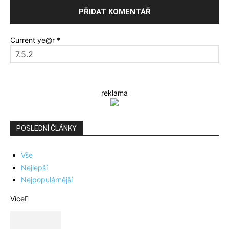
Current ye@r
*
reklama
POSLEDNÍ ČLÁNKY
Vše
Nejlepší
Nejpopulárnější
Více