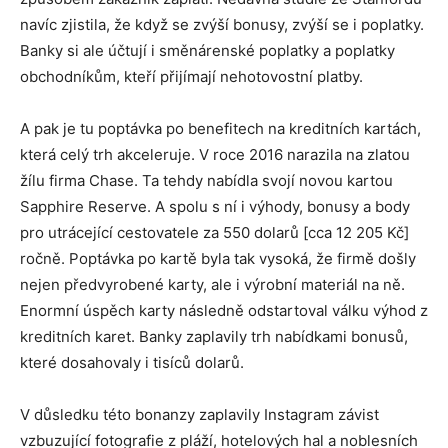
navíc zjistila, že když se zvýší bonusy, zvýší se i poplatky.
Banky si ale účtují i směnárenské poplatky a poplatky
obchodníkům, kteří přijímají nehotovostní platby.
A pak je tu poptávka po benefitech na kreditních kartách,
která celý trh akceleruje. V roce 2016 narazila na zlatou
žílu firma Chase. Ta tehdy nabídla svojí novou kartou
Sapphire Reserve. A spolu s ní i výhody, bonusy a body
pro utrácející cestovatele za 550 dolarů [cca 12 205 Kč]
ročně. Poptávka po kartě byla tak vysoká, že firmě došly
nejen předvyrobené karty, ale i výrobní materiál na ně.
Enormní úspěch karty následně odstartoval válku výhod z
kreditních karet. Banky zaplavily trh nabídkami bonusů,
které dosahovaly i tisíců dolarů.
V důsledku této bonanzy zaplavily Instagram závist
vzbuzující fotografie z pláží, hotelových hal a noblesních