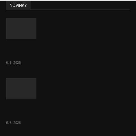
NOVINKY
ČNB sazby nezměnila. Předchozí zvýšení
bylo správné, uvedl Michl
6. 8. 2026
Českému průmyslu se daří. Táhne ho hlavně
výroba aut
6. 8. 2026