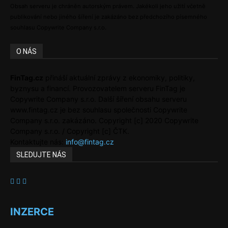
Obsah serveru je chráněn autorským právem. Jakékoli jeho užití včetně
publikování nebo jiného šíření je zakázáno bez předchozího písemného
souhlasu Copywrite Company s.r.o.
O NÁS
FinTag.cz
přináší aktuální zprávy z ekonomiky, politiky,
byznysu a financí. Provozovatelem serveru FinTag je
Copywrite Company s.r.o. Další šíření obsahu serveru
www.fintag.cz je bez souhlasu společnosti Copywrite
Company s.r.o. zakázáno. Copyright [c] 2020 Copywrite
Company s.r.o. / Copyright [c] ČTK.
Kontaktujte nás:
info@fintag.cz
SLEDUJTE NÁS
INZERCE