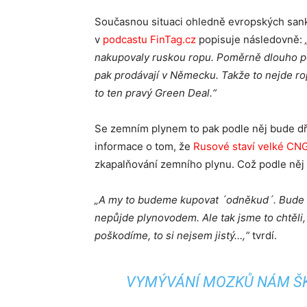
Současnou situaci ohledně evropských san
v
podcastu FinTag.cz
popisuje následovně:
nakupovaly ruskou ropu. Poměrně dlouho po 
pak prodávají v Německu. Takže to nejde rop
to ten pravý Green Deal.“
Se zemním plynem to pak podle něj bude dří
informace o tom, že
Rusové staví velké CNG
zkapalňování zemního plynu. Což podle něj 
„A my to budeme kupovat ´odněkud´. Bude to 
nepůjde plynovodem. Ale tak jsme to chtěli,
poškodíme, to si nejsem jistý…,“
tvrdí.
VYMÝVÁNÍ MOZKŮ NÁM ŠKO