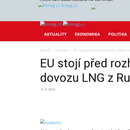
fintag.cz
AKTUALITY
EKONOMIKA
POLITIKA
Domů
Domácí
EU stojí před rozhodnutím zákazu
EU stojí před ro
dovozu LNG z R
4. 5. 2023
Sdílet