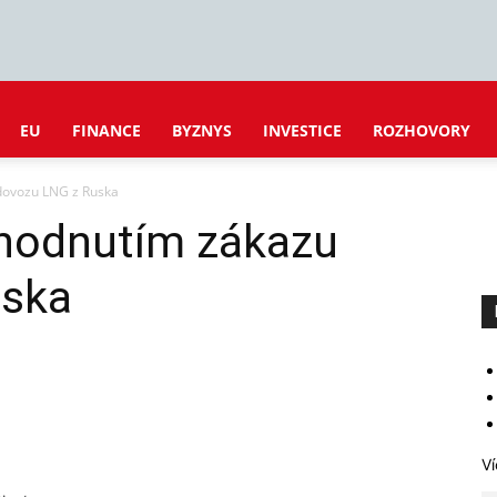
EU
FINANCE
BYZNYS
INVESTICE
ROZHOVORY
 dovozu LNG z Ruska
zhodnutím zákazu
uska
Ví