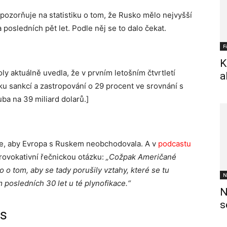
pozorňuje na statistiku o tom, že Rusko mělo nejvyšší
posledních pět let. Podle něj se to dalo čekat.
F
K
ly aktuálně uvedla, že v prvním letošním čtvrtletí
a
ku sankcí a zastropování o 29 procent ve srovnání s
ba na 39 miliard dolarů.]
je, aby Evropa s Ruskem neobchodovala. A v
podcastu
 provokativní řečnickou otázku:
„Cožpak Američané
o o tom, aby se tady porušily vztahy, které se tu
N
 posledních 30 let u té plynofikace.“
N
s
es