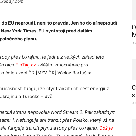
 Pixabay.com
 do EU neproudí, není to pravda. Jen ho do ní neproudí
O
he New York Times, EU nyní stojí před dalším
M
palněného plynu.
9.
 ropy přes Ukrajinu, je jedna z velkých záhad této
ránkách
FinTag.cz
zvláštní zmocněnec pro
aničních věcí ČR [MZV ČR] Václav Bartuška.
C
učasnosti fungují ze čtyř tranzitních cest energií z
s
krajinu a Turecko – dvě.
8.
ěmecká strana nepovolila Nord Stream 2. Pak záhadným
amu 1. Nefunguje ani tranzit přes Polsko, který už na
tále funguje tranzit plynu a ropy přes Ukrajinu.
Což je
unguje tranzit přes Turecko. To znamená, že do Evropy