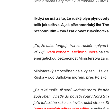
Sídlo ruského Gazpromu v Petrohradě. / Foto:
I když se má za to, že ruský plyn plynovody
tolik jako dříve. A jak píše americký list T
rozhodnutím – zakázat dovoz
ruského zka
„To, že stále funguje tranzit ruského plynu i
války,“
uvedl koncem letošního února
na st
energetickou bezpečnost Ministerstva zahr
Ministerský zmocněnec dále vyjasnil, že v so
Ruska – pod Baltským mořem, přes Polsko, U
„Baltské moře už není. Jednak proto, že n
způsobem vylétly do povětří roury Nord Stre
jaře loňského roku zastavila ruská strana. S
jedna z velkých záhad této války
. A stále f