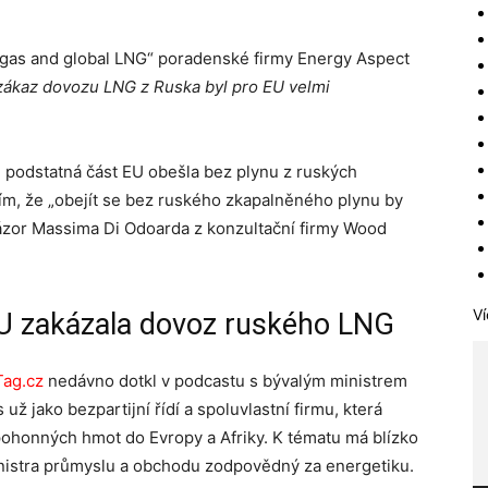
 gas and global LNG“ poradenské firmy Energy Aspect
zákaz dovozu LNG z Ruska byl pro EU velmi
e podstatná část EU obešla bez plynu z ruských
tím, že „obejít se bez ruského zkapalněného plynu by
názor Massima Di Odoarda z konzultační firmy Wood
Ví
EU zakázala dovoz ruského LNG
Tag.cz
nedávno dotkl v podcastu s bývalým ministrem
 jako bezpartijní řídí a spoluvlastní firmu, která
pohonných hmot do Evropy a Afriky. K tématu má blízko
inistra průmyslu a obchodu zodpovědný za energetiku.