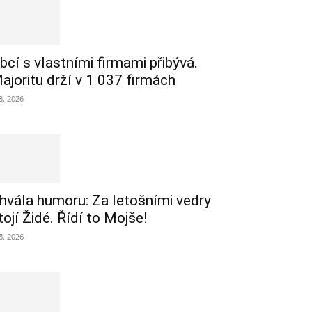
bcí s vlastními firmami přibývá.
ajoritu drží v 1 037 firmách
 8. 2026
hvála humoru: Za letošními vedry
tojí Židé. Řídí to Mojše!
 8. 2026