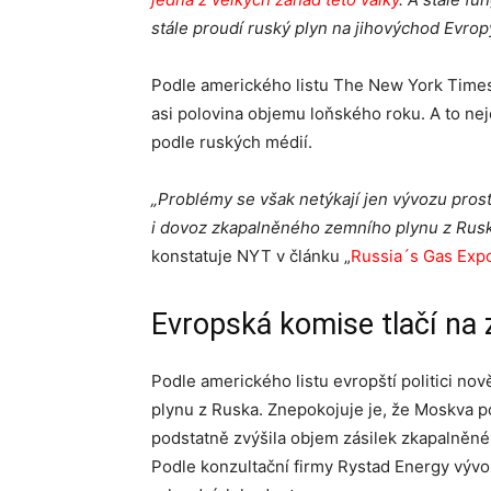
stále proudí ruský plyn na jihovýchod Evrop
Podle amerického listu The New York Times
asi polovina objemu loňského roku. A to nejen
podle ruských médií.
„Problémy se však netýkají jen vývozu prost
i dovoz zkapalněného zemního plynu z Ruska
konstatuje NYT v článku „
Russia´s Gas Expo
Evropská komise tlačí na
Podle amerického listu evropští politici n
plynu z Ruska. Znepokojuje je, že Moskva p
podstatně zvýšila objem zásilek zkapalněnéh
Podle konzultační firmy Rystad Energy výv