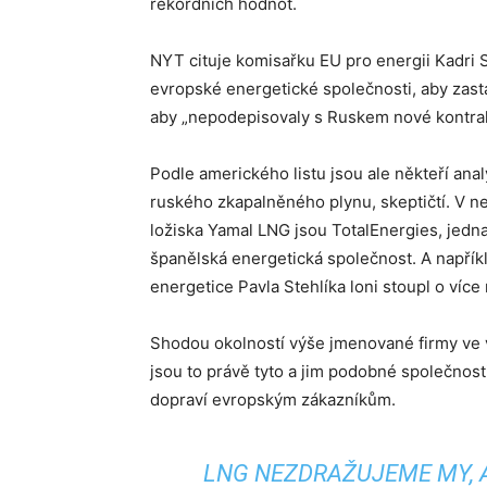
rekordních hodnot.
NYT cituje komisařku EU pro energii Kadri 
evropské energetické společnosti, aby zast
aby „nepodepisovaly s Ruskem nové kontrak
Podle amerického listu jsou ale někteří anal
ruského zkapalněného plynu, skeptičtí. V ne
ložiska Yamal LNG jsou TotalEnergies, jedna
španělská energetická společnost. A napří
energetice Pavla Stehlíka loni stoupl o více
Shodou okolností výše jmenované firmy ve 
jsou to právě tyto a jim podobné společnos
dopraví evropským zákazníkům.
LNG NEZDRAŽUJEME MY, A