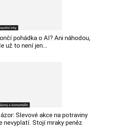
inanční trhy
ončí pohádka o AI? Ani náhodou,
le už to není jen...
ázory a komentáře
ázor: Slevové akce na potraviny
e nevyplatí. Stojí mraky peněz