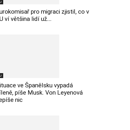
U
urokomisař pro migraci zjistil, co v
U ví většina lidí už...
U
ituace ve Španělsku vypadá
íleně, píše Musk. Von Leyenová
epíše nic