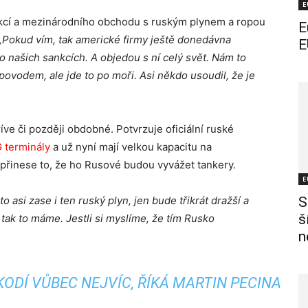
E
kcí a mezinárodního obchodu s ruským plynem a ropou
E
„Pokud vím, tak americké firmy ještě donedávna
E
našich sankcích. A objedou s ní celý svět. Nám to
ovodem, ale jde to po moři. Asi někdo usoudil, že je
ve či později obdobné. Potvrzuje oficiální ruské
 terminály
a už nyní mají velkou kapacitu na
přinese to, že ho Rusové budou vyvážet tankery.
E
asi zase i ten ruský plyn, jen bude třikrát dražší a
S
š
 tak to máme. Jestli si myslíme, že tím Rusko
n
DÍ VŮBEC NEJVÍC, ŘÍKÁ MARTIN PECINA