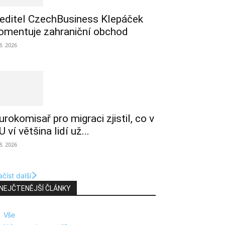
editel CzechBusiness Klepáček
omentuje zahraniční obchod
 8. 2026
urokomisař pro migraci zjistil, co v
U ví většina lidí už...
 8. 2026
číst další
NEJČTENĚJŠÍ ČLÁNKY
Vše