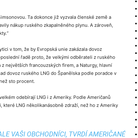
Simsonovou. Ta dokonce již vyzvala členské země a
avily nákup ruského zkapalněného plynu. A zároveň,
ty.“
ytici v tom, že by Evropská unie zakázala dovoz
poslední řadě proto, že velkými odběrateli z ruského
 z největších francouzských firem, a Naturgy, hlavní
klad dovoz ruského LNG do Španělska podle poradce v
 než sto procent.
velkém odebírají LNG i z Ameriky. Podle Američanů
ti, které LNG několikanásobně zdraží, než ho z Ameriky
LE VAŠI OBCHODNÍCI, TVRDÍ AMERIČANÉ