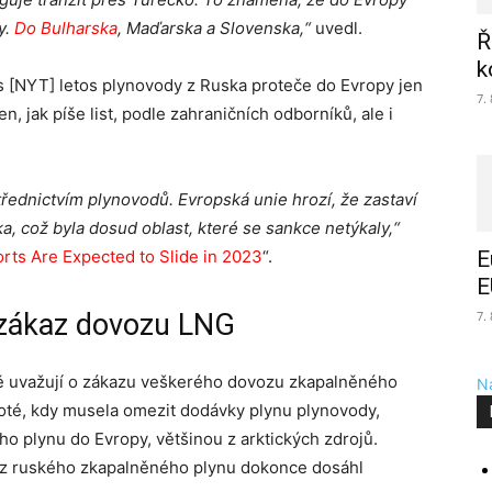
y.
Do Bulharska
, Maďarska a Slovenska,“
uvedl.
Ř
k
 [NYT] letos plynovody z Ruska proteče do Evropy jen
7.
, jak píše list, podle zahraničních odborníků, ale i
řednictvím plynovodů. Evropská unie hrozí, že zastaví
, což byla dosud oblast, které se sankce netýkaly,“
rts Are Expected to Slide in 2023
“.
E
E
 zákaz dovozu LNG
7.
ově uvažují o zákazu veškerého dovozu zkapalněného
Na
oté, kdy musela omezit dodávky plynu plynovody,
o plynu do Evropy, většinou z arktických zdrojů.
oz ruského zkapalněného plynu dokonce dosáhl