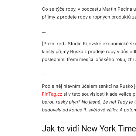
Co se týče ropy, v podcastu Martin Pecina u
příjmy z prodeje ropy a ropných produktů za 
—
[Pozn. red.: Studie Kijevské ekonomické ško
klesly příjmy Ruska z prodeje ropy v důsled
posledními třemi měsíci loňského roku, zhru
—
Podle něj hlavním účelem sankcí na Rusko 
FinTag.cz
si v této souvislosti klade velice
berou ruský plyn? No jasně, že ne! Tedy je t
budovaly od konce II. světové války. A potom
Jak to vidí New York Tim