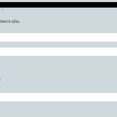
ášení k účtu
ů