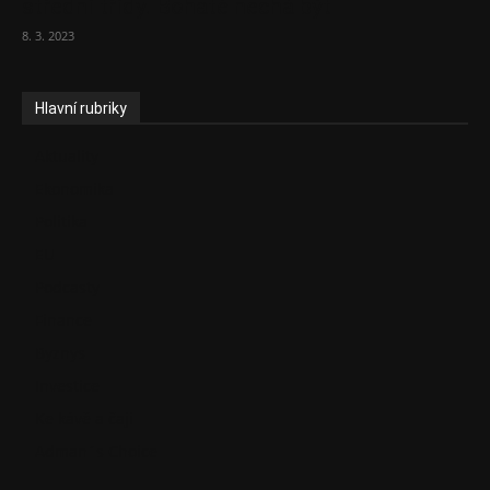
střední třídy. Bohaté nechá být
8. 3. 2023
Hlavní rubriky
Aktuality
Ekonomika
Politika
EU
Podcasty
Finance
Byznys
Investice
Ke kávě a čaji
Adman´s Choice