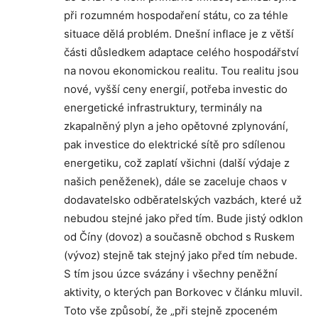
při rozumném hospodaření státu, co za téhle
situace dělá problém. Dnešní inflace je z větší
části důsledkem adaptace celého hospodářství
na novou ekonomickou realitu. Tou realitu jsou
nové, vyšší ceny energií, potřeba investic do
energetické infrastruktury, terminály na
zkapalněný plyn a jeho opětovné zplynování,
pak investice do elektrické sítě pro sdílenou
energetiku, což zaplatí všichni (další výdaje z
našich peněženek), dále se zaceluje chaos v
dodavatelsko odběratelských vazbách, které už
nebudou stejné jako před tím. Bude jistý odklon
od Číny (dovoz) a současně obchod s Ruskem
(vývoz) stejně tak stejný jako před tím nebude.
S tím jsou úzce svázány i všechny peněžní
aktivity, o kterých pan Borkovec v článku mluvil.
Toto vše způsobí, že „při stejně zpoceném