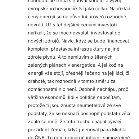
náhodou. Je třeba sledovat kondici a vývoj
evropského hospodářství jako celku. Například
ceny energií se na původní úroveň rozhodně
nevrátí. Už s tehdejšími cenami investoři
naříkali, že se moc nevyplatí investovat do
nových zdrojů. Navíc, když se bude financovat
kompletní přestavba infrastruktury na jiné
zdroje plynu. A to nemluvím o šílených
zelených plánech v energetice. A jelikož na
energii vše stojí, přesněji řečeno na její láci, či
drahotě, tak rozhodně v tomto směru za
domácnostmi nic není. Osobně nechápu, proč
většina ekonomů, lidi v politice nepočítám,
protože ti jsou zhusta neumětelové ze své
podstaty, že se nesnaží pochopit podstatu věci.
Zdálo se mně, že toto trochu chápal bývalý
prezident Zeman, když jmenoval pana Michla
do ČNB. To není primárně inflace, samozřejmě