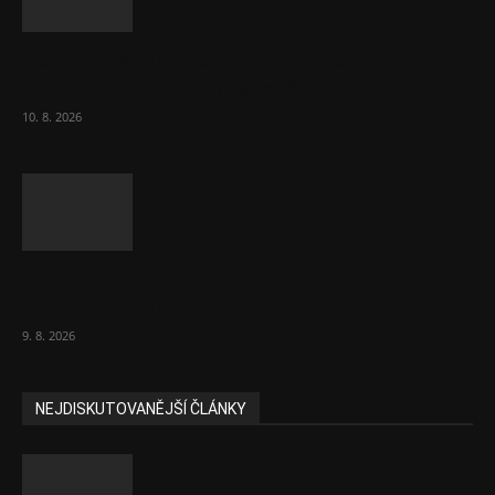
Veřejné investice do ústavní péče jsou
nadprůměrné a nevyvážené
10. 8. 2026
Obcí s vlastními firmami přibývá. Majoritu
drží v 1 037 firmách
9. 8. 2026
NEJDISKUTOVANĚJŠÍ ČLÁNKY