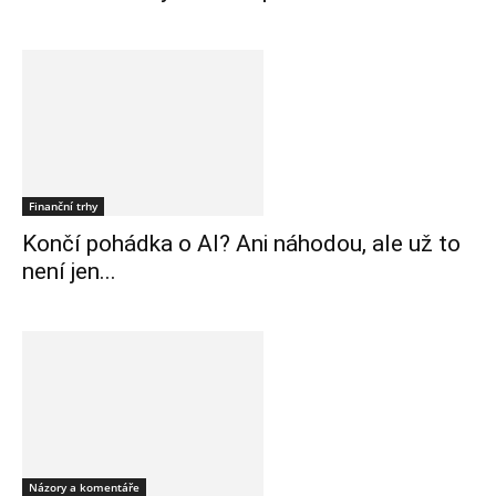
Finanční trhy
Končí pohádka o AI? Ani náhodou, ale už to
není jen...
Názory a komentáře