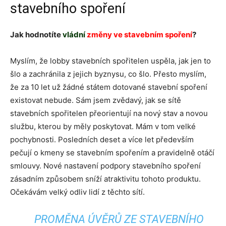
stavebního spoření
Jak hodnotíte
vládní
změny ve stavebním spoření
?
Myslím, že lobby stavebních spořitelen uspěla, jak jen to
šlo a zachránila z jejich byznysu, co šlo. Přesto myslím,
že za 10 let už žádné státem dotované stavební spoření
existovat nebude. Sám jsem zvědavý, jak se sítě
stavebních spořitelen přeorientují na nový stav a novou
službu, kterou by měly poskytovat. Mám v tom velké
pochybnosti. Posledních deset a více let především
pečují o kmeny se stavebním spořením a pravidelně otáčí
smlouvy. Nové nastavení podpory stavebního spoření
zásadním způsobem sníží atraktivitu tohoto produktu.
Očekávám velký odliv lidí z těchto sítí.
PROMĚNA ÚVĚRŮ ZE STAVEBNÍHO