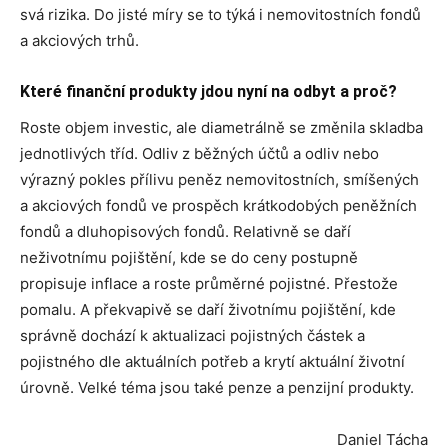
svá rizika. Do jisté míry se to týká i nemovitostních fondů
a akciových trhů.
Které finanční produkty jdou nyní na odbyt a proč?
Roste objem investic, ale diametrálně se změnila skladba
jednotlivých tříd. Odliv z běžných účtů a odliv nebo
výrazný pokles přílivu peněz nemovitostních, smíšených
a akciových fondů ve prospěch krátkodobých peněžních
fondů a dluhopisových fondů. Relativně se daří
neživotnímu pojištění, kde se do ceny postupně
propisuje inflace a roste průměrné pojistné. Přestože
pomalu. A překvapivě se daří životnímu pojištění, kde
správně dochází k aktualizaci pojistných částek a
pojistného dle aktuálních potřeb a krytí aktuální životní
úrovně. Velké téma jsou také penze a penzijní produkty.
Daniel Tácha