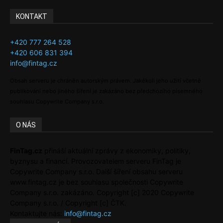
KONTAKT
+420 777 264 528
+420 606 831 394
info@fintag.cz
Obsah serveru je chráněn autorským právem. Jakékoli jeho užití včetně
publikování nebo jiného šíření je zakázáno bez předchozího písemného
souhlasu Copywrite Company s.r.o.
O NÁS
FinTag.cz
přináší aktuální zprávy z ekonomiky, politiky,
byznysu a financí. Provozovatelem serveru FinTag je
Copywrite Company s.r.o. Další šíření obsahu serveru
www.fintag.cz je bez souhlasu společnosti Copywrite
Company s.r.o. zakázáno. Copyright [c] 2020 Copywrite
Company s.r.o. / Copyright [c] ČTK.
Kontaktujte nás:
info@fintag.cz