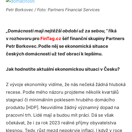
Petr Borkovec / Foto: Partners Financial Services
„Domácnosti mají nejtěžší období už za sebou,“
říká
v rozhovoru pro
FinTag.cz
šéf finanční skupiny Partners
Petr Borkovec. Podle něj se ekonomická situace
českých domácností už teď obrací k lepšímu.
Jak hodnotíte aktuální ekonomickou situaci v Česku?
Z vývoje ekonomiky vidíme, že nás nečeká žádná hluboká
recese. Podle mého názoru projdeme několik kvartálů
stagnací či minimálním poklesem hrubého domácího
produktu [HDP]. Neuvidíme žádný významný dopad na
pracovní trh. Lidé mají a budou mít práci. Dá se však
očekávat, že i za rok 2023 reálné příjmy obyvatelstva
klesnou. Tedy, růst mezd nepokryje inflaci. I když v roce