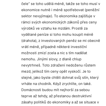
čele“ se toho udělá méně, takže se toho musí v
ekonomice nutně i méně spotřebovat (peněžní
sektor nevyjímaje). To ekonomika zajišťuje v
rámci svých ekonomických zákonů přes ceny
výrobků ve vztahu ke mzdám. Prostě za
vydělané peníze si toho mohu koupit méně
(drahota), z investovaných peněz se mi obecně
vrátí méně, případně některé investiční
možnosti zmizí zcela a nic s tím nadělat
nemohu. Jinými slovy, z dlaně chlup
nevytrhneš. Toto zdražení nedoženu růstem
mezd, jelikož tím ceny opět vyskočí. Je to
stejné, jako byste chtěli dohnat svůj stín, který
vrháte na chodník. Když zrychlíte, on také.
Domácnosti budou mít nejhorší za sebou
teprve až tehdy, až přestanou destruktivní
zásahy politiků do ekonomiky a až se situace v