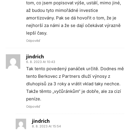
tom, co jsem popisovat výše, ustálí, mimo jiné,
až budou tyto mimořádné investice
amortizovány. Pak se dá hovořit o tom, že je
nejhorší za námi a že se dají očekávat výrazně
lepší časy.
Odpověď
jindrich
6. 8. 2023 At 10:43
Tak tento povedený panáček určitě. Dodnes mě
tento Berkovec z Partners dluží výnosy z
dluhopisů za 3 roky a vrátit vklad taky nechce.
Takže těmto „vyčůránkům“ je dobře, ale za cizí
peníze.
Odpověď
jindrich
8. 8. 2023 At 15:54