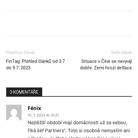
Předchozí článek
Další článek
FinTag: Přehled článků od 3.7.
Situace v Číně se nevyvíjí
do 9.7. 2023
dobře. Zemi hrozí deflace
3 KOMENTÁŘE
Fénix
10. 7. 2023 At 10:37
Nejtěžší období mají domácnosti už za sebou,
říká šéf Partners“. Toto si osobně nemyslím ani