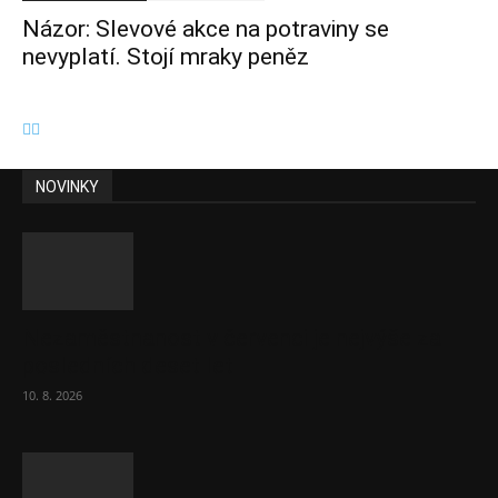
Názor: Slevové akce na potraviny se
nevyplatí. Stojí mraky peněz
NOVINKY
Nezaměstnanost v červenci je nejvýše za
posledních deset let
10. 8. 2026