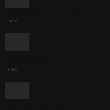
Komentář: Hanba Vám, prezidente Pavle…
21. 3. 2023
Za místenkové peklo ve vlacích mohou
cestující, tvrdí ČD
4. 8. 2022
Vláda zvažuje vyšší zdanění chudých a