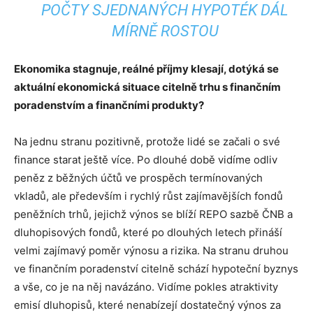
POČTY SJEDNANÝCH HYPOTÉK DÁL
MÍRNĚ ROSTOU
Ekonomika stagnuje, reálné příjmy klesají, dotýká se
aktuální ekonomická situace citelně trhu s finančním
poradenstvím a finančními produkty?
Na jednu stranu pozitivně, protože lidé se začali o své
finance starat ještě více. Po dlouhé době vidíme odliv
peněz z běžných účtů ve prospěch termínovaných
vkladů, ale především i rychlý růst zajímavějších fondů
peněžních trhů, jejichž výnos se blíží REPO sazbě ČNB a
dluhopisových fondů, které po dlouhých letech přináší
velmi zajímavý poměr výnosu a rizika. Na stranu druhou
ve finančním poradenství citelně schází hypoteční byznys
a vše, co je na něj navázáno. Vidíme pokles atraktivity
emisí dluhopisů, které nenabízejí dostatečný výnos za