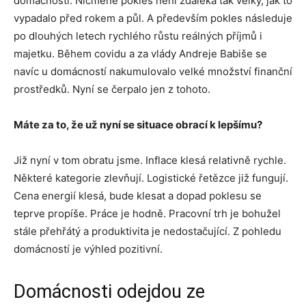
domácností. Nicméně pokles není zdaleka tak velký, jak to
vypadalo před rokem a půl. A především pokles následuje
po dlouhých letech rychlého růstu reálných příjmů i
majetku. Během covidu a za vlády Andreje Babiše se
navíc u domácností nakumulovalo velké množství finanční
prostředků. Nyní se čerpalo jen z tohoto.
Máte za to, že už nyní se situace obrací k lepšímu?
Již nyní v tom obratu jsme. Inflace klesá relativně rychle.
Některé kategorie zlevňují. Logistické řetězce již fungují.
Cena energií klesá, bude klesat a dopad poklesu se
teprve propíše. Práce je hodně. Pracovní trh je bohužel
stále přehřátý a produktivita je nedostačující. Z pohledu
domácností je výhled pozitivní.
Domácnosti odejdou ze