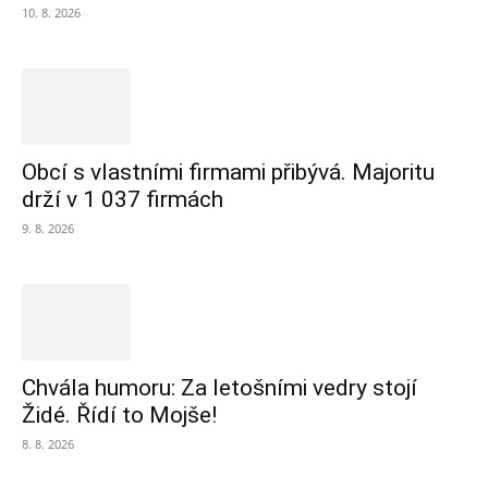
10. 8. 2026
Obcí s vlastními firmami přibývá. Majoritu
drží v 1 037 firmách
9. 8. 2026
Chvála humoru: Za letošními vedry stojí
Židé. Řídí to Mojše!
8. 8. 2026