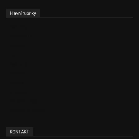
Hlavní rubriky
Aktuality
Ekonomika
Politika
EU
Podcasty
Finance
Byznys
Investice
Ke kávě a čaji
Adman´s Choice
KONTAKT