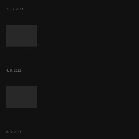
Komentář: Hanba Vám, prezidente Pavle…
21. 3. 2023
Za místenkové peklo ve vlacích mohou
cestující, tvrdí ČD
4. 8. 2022
Vláda zvažuje vyšší zdanění chudých a
střední třídy. Bohaté nechá být
8. 3. 2023