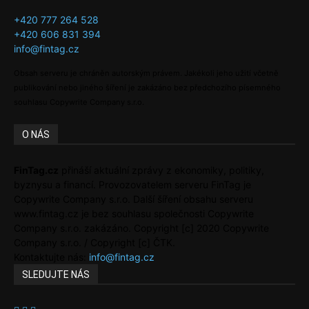
+420 777 264 528
+420 606 831 394
info@fintag.cz
Obsah serveru je chráněn autorským právem. Jakékoli jeho užití včetně
publikování nebo jiného šíření je zakázáno bez předchozího písemného
souhlasu Copywrite Company s.r.o.
O NÁS
FinTag.cz
přináší aktuální zprávy z ekonomiky, politiky,
byznysu a financí. Provozovatelem serveru FinTag je
Copywrite Company s.r.o. Další šíření obsahu serveru
www.fintag.cz je bez souhlasu společnosti Copywrite
Company s.r.o. zakázáno. Copyright [c] 2020 Copywrite
Company s.r.o. / Copyright [c] ČTK.
Kontaktujte nás:
info@fintag.cz
SLEDUJTE NÁS