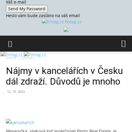
Váš e-mail
Heslo vám bude zasláno na váš email
fintag.cz
Domů
Domácí
Nájmy v kancelářích v Česku
dál zdraží. Důvodů je mnoho
12. 10. 2023
Masaryčka, vlajková loď společnosti Penty Real Estate, je