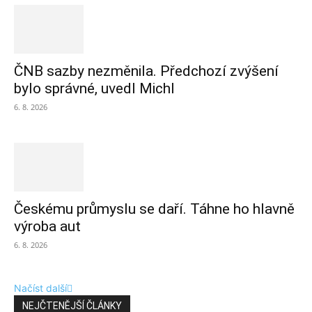
ČNB sazby nezměnila. Předchozí zvýšení
bylo správné, uvedl Michl
6. 8. 2026
Českému průmyslu se daří. Táhne ho hlavně
výroba aut
6. 8. 2026
Načíst další
NEJČTENĚJŠÍ ČLÁNKY