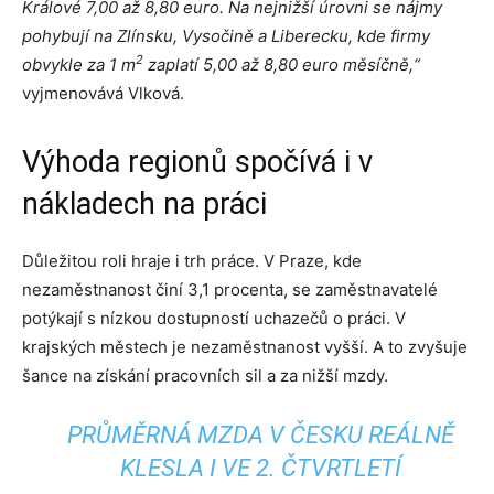
Králové 7,00 až 8,80 euro. Na nejnižší úrovni se nájmy
pohybují na Zlínsku, Vysočině a Liberecku, kde firmy
2
obvykle za 1 m
zaplatí 5,00 až 8,80 euro měsíčně,“
vyjmenovává Vlková.
Výhoda regionů spočívá i v
nákladech na práci
Důležitou roli hraje i trh práce. V Praze, kde
nezaměstnanost činí 3,1 procenta, se zaměstnavatelé
potýkají s nízkou dostupností uchazečů o práci. V
krajských městech je nezaměstnanost vyšší. A to zvyšuje
šance na získání pracovních sil a za nižší mzdy.
PRŮMĚRNÁ MZDA V ČESKU REÁLNĚ
KLESLA I VE 2. ČTVRTLETÍ