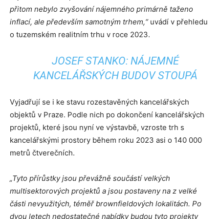
přitom nebylo zvyšování nájemného primárně taženo
inflací, ale především samotným trhem,“
uvádí v přehledu
o tuzemském realitním trhu v roce 2023.
JOSEF STANKO: NÁJEMNÉ
KANCELÁŘSKÝCH BUDOV STOUPÁ
Vyjadřují se i ke stavu rozestavěných kancelářských
objektů v Praze. Podle nich po dokončení kancelářských
projektů, které jsou nyní ve výstavbě, vzroste trh s
kancelářskými prostory během roku 2023 asi o 140 000
metrů čtverečních.
„Tyto přírůstky jsou převážně součástí velkých
multisektorových projektů a jsou postaveny na z velké
části nevyužitých, téměř brownfieldových lokalitách. Po
dvou letech nedostatečné nabídky budou tyto projekty