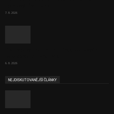
raketový růst tržeb...
7. 8. 2026
ČNB sazby nezměnila. Předchozí zvýšení
bylo správné, uvedl Michl
6. 8. 2026
NEJDISKUTOVANĚJŠÍ ČLÁNKY