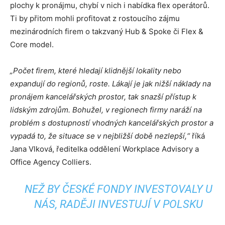
plochy k pronájmu, chybí v nich i nabídka flex operátorů.
Ti by přitom mohli profitovat z rostoucího zájmu
mezinárodních firem o takzvaný Hub & Spoke či Flex &
Core model.
„Počet firem, které hledají klidnější lokality nebo
expandují do regionů, roste. Lákají je jak nižší náklady na
pronájem kancelářských prostor, tak snazší přístup k
lidským zdrojům. Bohužel, v regionech firmy naráží na
problém s dostupností vhodných kancelářských prostor a
vypadá to, že situace se v nejbližší době nezlepší,“
říká
Jana Vlková, ředitelka oddělení Workplace Advisory a
Office Agency Colliers.
NEŽ BY ČESKÉ FONDY INVESTOVALY U
NÁS, RADĚJI INVESTUJÍ V POLSKU