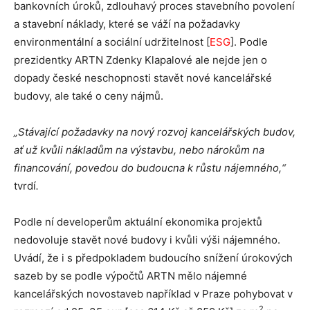
bankovních úroků, zdlouhavý proces stavebního povolení
a stavební náklady, které se váží na požadavky
environmentální a sociální udržitelnost [
ESG
]. Podle
prezidentky ARTN Zdenky Klapalové ale nejde jen o
dopady české neschopnosti stavět nové kancelářské
budovy, ale také o ceny nájmů.
„Stávající požadavky na nový rozvoj kancelářských budov,
ať už kvůli nákladům na výstavbu, nebo nárokům na
financování, povedou do budoucna k růstu nájemného,“
tvrdí
.
Podle ní developerům aktuální ekonomika projektů
nedovoluje stavět nové budovy i kvůli výši nájemného.
Uvádí, že i s předpokladem budoucího snížení úrokových
sazeb by se podle výpočtů ARTN mělo nájemné
kancelářských novostaveb například v Praze pohybovat v
2