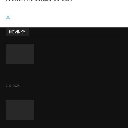
NOVINKY
Eurokomisař pro migraci zjistil, co v EU ví
většina lidí už...
7. 8. 2026
Musk vyjevil další ze svých vizí. Je to