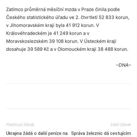
Zatímco průměrná měsíční mzda v Praze činila podle
Českého statistického úřadu ve 2. čtvrtletí 52 833 korun,
v Jihomoravském kraji byla 41 912 korun. V
Královéhradeckém je 41 249 korun a v
Moravskoslezském 39 108 korun. V Ústeckém kraji
dosahuje 39 589 Kč a v Olomouckém kraji 38 488 korun.
–DNA–
Předchozí článek
Další článek
Ukrajina žádá o další peníze na
Správa železnic dá cestujícím