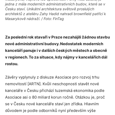
jedna z mála moderních administrativních budov, které se v
Česku staví. Unikátní architektura světově proslulých
architektů z ateliéru Zahy Hadid nahradí brownfield patřící k
Masarykově nádraží. / Foto: FinTag
Za poslední rok stavaři v Praze nezahájili žádnou stavbu
nové administrativní budovy. Nedostatek moderních
kanceláří panuje i v dalších českých městech a obecně
v regionech. To za situace, kdy nájmy v kancelářích dál
rostou.
Závěry vyplynuly z diskuze Asociace pro rozvoj trhu
nemovitostí [ARTN]. Kvůli neschopnosti stavět nové
kanceláře v Česku přichází tuzemská ekonomika podle
Asociace asi o 80 miliard korun ročně. Otázkou je, proč
se v Česku nové kanceláře staví jen zřídka. Hlavním
důvodem je podle odborníků nyní především výše