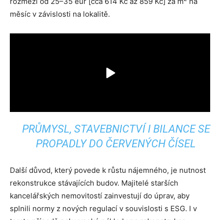
rozmezí od 25–35 eur [cca 614 Kč až 859 Kč] za m
na
měsíc v závislosti na lokalitě.
PRŮMYSL, STAVEBNICTVÍ I BILANCE SE
PROPADLY DO ČERVENÝCH ČÍSEL
Další důvod, který povede k růstu nájemného, je nutnost
rekonstrukce stávajících budov. Majitelé starších
kancelářských nemovitostí zainvestují do úprav, aby
splnili normy z nových regulací v souvislosti s ESG. I v