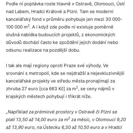
Podle ní poptávka roste hlavně v Ostravě, Olomouci, Ústí
nad Labem, Hradci Králové a Plzni. Tam se moderní
kancelářský fond v průměru pohybuje jen mezi 30 000-
2
100 000 m
. A i když zde podle ní existuje poměrně
slušná nabídka budoucích projektů, z ekonomických
důvodů dochází často ke zpoždění jejich dodání nebo
odsunu realizace na pozdější dobu.
I tak ale mají regiony oproti Praze své výhody. Ve
srovnání s metropolí, kde se nejdražší a nejexkluzivnější
kancelářské projekty ve středu města pronajímají za
2
zhruba 27 euro [cca 663 Kč] za m
, se ceny nájmů v
krajských městech pohybují i třikrát níže.
„Například za prémiové prostory v Ostravě či Plzni se
2
platí 13,50 až 14,00 euro za m
za měsíc, v Olomouci 9,20
až 13,90 euro, na Ústecku 6,30 až 10,50 euro a v Hradci