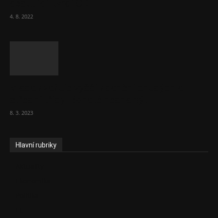
cestující, tvrdí ČD
4. 8. 2022
Vláda zvažuje vyšší zdanění chudých a
střední třídy. Bohaté nechá být
8. 3. 2023
Hlavní rubriky
Aktuality
Ekonomika
Politika
EU