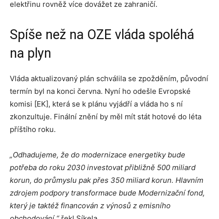
elektřinu rovněž více dovážet ze zahraničí.
Spíše než na OZE vláda spoléhá
na plyn
Vláda aktualizovaný plán schválila se zpožděním, původní
termín byl na konci června. Nyní ho odešle Evropské
komisi [EK], která se k plánu vyjádří a vláda ho s ní
zkonzultuje. Finální znění by měl mít stát hotové do léta
příštího roku.
„Odhadujeme, že do modernizace energetiky bude
potřeba do roku 2030 investovat přibližně 500 miliard
korun, do průmyslu pak přes 350 miliard korun. Hlavním
zdrojem podpory transformace bude Modernizační fond,
který je taktéž financován z výnosů z emisního
obchodování,“
řekl Síkela.