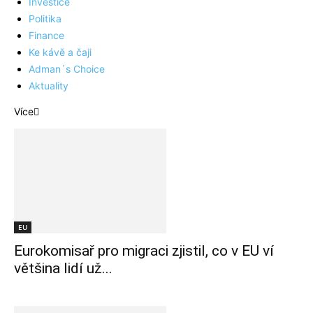
Investice
Politika
Finance
Ke kávě a čaji
Adman´s Choice
Aktuality
Více
EU
Eurokomisař pro migraci zjistil, co v EU ví
většina lidí už...