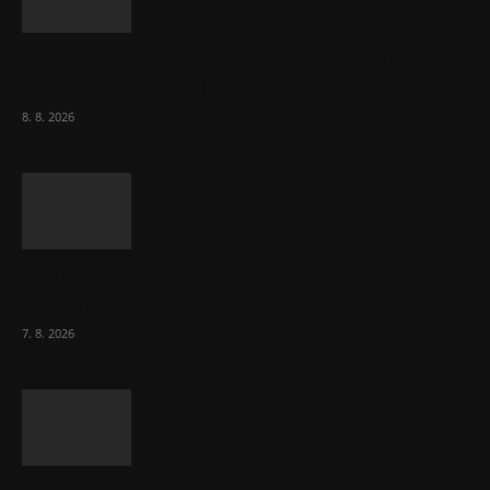
Chvála humoru: Za letošními vedry stojí
Židé. Řídí to Mojžíš!
8. 8. 2026
Ředitel CzechBusiness Klepáček komentuje
zahraniční obchod
7. 8. 2026