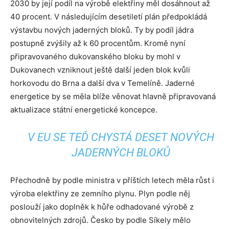
2030 by její podíl na výrobě elektřiny měl dosáhnout až
40 procent. V následujícím desetiletí plán předpokládá
výstavbu nových jaderných bloků. Ty by podíl jádra
postupně zvýšily až k 60 procentům. Kromě nyní
připravovaného dukovanského bloku by mohl v
Dukovanech vzniknout ještě další jeden blok kvůli
horkovodu do Brna a další dva v Temelíně. Jaderné
energetice by se měla blíže věnovat hlavně připravovaná
aktualizace státní energetické koncepce.
V EU SE TEĎ CHYSTÁ DESET NOVÝCH
JADERNÝCH BLOKŮ
Přechodně by podle ministra v příštích letech měla růst i
výroba elektřiny ze zemního plynu. Plyn podle něj
poslouží jako doplněk k hůře odhadované výrobě z
obnovitelných zdrojů. Česko by podle Síkely mělo