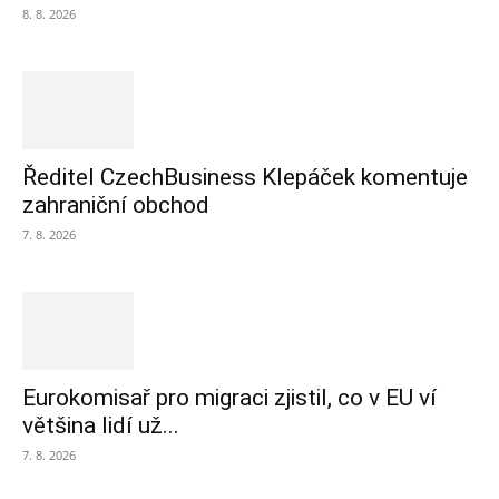
8. 8. 2026
Ředitel CzechBusiness Klepáček komentuje
zahraniční obchod
7. 8. 2026
Eurokomisař pro migraci zjistil, co v EU ví
většina lidí už...
7. 8. 2026