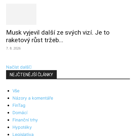
Musk vyjevil další ze svých vizí. Je to
raketový růst tržeb...
7. 8. 2026
Načíst další
NEJČTENĚJŠÍ ČLÁNKY
Vše
Názory a komentáře
FinTag
Domácí
Finanční trhy
Hypotéky
Legislativa