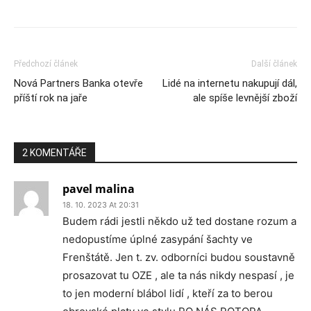
Předchozí článek
Další článek
Nová Partners Banka otevře
Lidé na internetu nakupují dál,
příští rok na jaře
ale spíše levnější zboží
2 KOMENTÁŘE
pavel malina
18. 10. 2023 At 20:31
Budem rádi jestli někdo už ted dostane rozum a
nedopustíme úplné zasypání šachty ve
Frenštátě. Jen t. zv. odborníci budou soustavně
prosazovat tu OZE , ale ta nás nikdy nespasí , je
to jen moderní blábol lidí , kteří za to berou