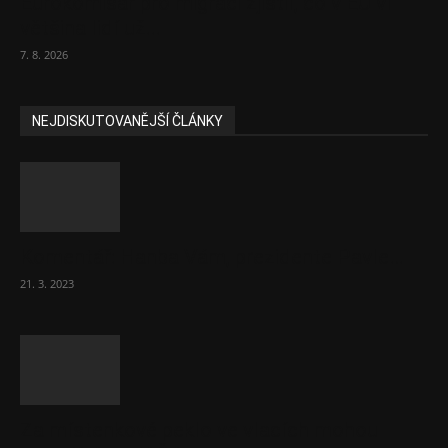
Eurokomisař pro migraci zjistil, co v EU ví
většina lidí už...
7. 8. 2026
NEJDISKUTOVANĚJŠÍ ČLÁNKY
Komentář: Hanba Vám, prezidente Pavle…
21. 3. 2023
Za místenkové peklo ve vlacích mohou