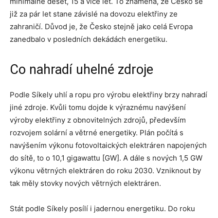
minimálně deset, 15 a více let. To znamená, že Česko se
již za pár let stane závislé na dovozu elektřiny ze
zahraničí. Důvod je, že Česko stejně jako celá Evropa
zanedbalo v posledních dekádách energetiku.
Co nahradí uhelné zdroje
Podle Síkely uhlí a ropu pro výrobu elektřiny brzy nahradí
jiné zdroje. Kvůli tomu dojde k výraznému navýšení
výroby elektřiny z obnovitelných zdrojů, především
rozvojem solární a větrné energetiky. Plán počítá s
navýšením výkonu fotovoltaických elektráren napojených
do sítě, to o 10,1 gigawattu [GW]. A dále s nových 1,5 GW
výkonu větrných elektráren do roku 2030. Vzniknout by
tak měly stovky nových větrných elektráren.
Stát podle Síkely posílí i jadernou energetiku. Do roku