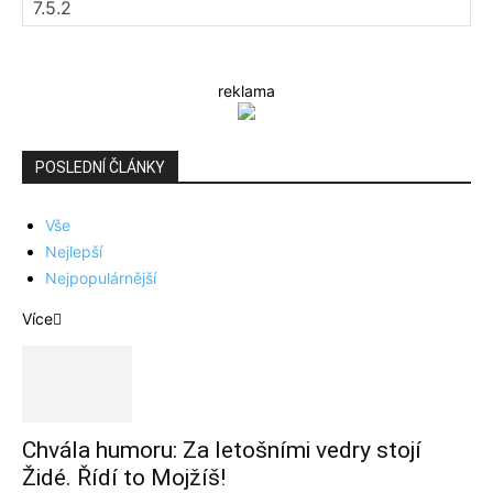
reklama
POSLEDNÍ ČLÁNKY
Vše
Nejlepší
Nejpopulárnější
Více
Chvála humoru: Za letošními vedry stojí
Židé. Řídí to Mojžíš!