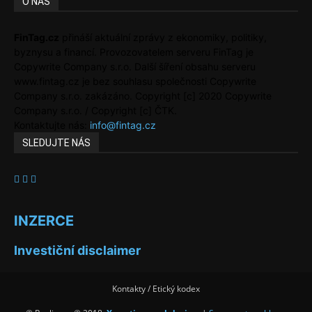
O NÁS
FinTag.cz
přináší aktuální zprávy z ekonomiky, politiky,
byznysu a financí. Provozovatelem serveru FinTag je
Copywrite Company s.r.o. Další šíření obsahu serveru
www.fintag.cz je bez souhlasu společnosti Copywrite
Company s.r.o. zakázáno. Copyright [c] 2020 Copywrite
Company s.r.o. / Copyright [c] ČTK.
Kontaktujte nás:
info@fintag.cz
SLEDUJTE NÁS
INZERCE
Investiční disclaimer
Kontakty / Etický kodex