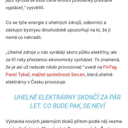
jejíž výroba se kvůli ceně emisní povolenky přestane
vyplácet,“
vysvětlil.
Co se týče energie z uhelných zdrojů, odborníci a
zástupci byznysu dlouhodobě upozorňují na to, že jí
nemá co nahradit.
„Uhelné zdroje u nás vyrábějí skoro půlku elektřiny, ale
za tři roky přestanou ekonomicky vycházet. To znamená,
že je asi už nebude nikdo provozovat,“
uvedl na
FinTag
Pavel Tykač, majitel společnosti Sev.en
, která uhelné
elektrárny v Česku provozuje.
UHELNÉ ELEKTRÁRNY SKONČÍ ZA PÁR
LET. CO BUDE PAK, SE NEVÍ
Výstavba nových jaderných bloků přitom podle něj vezme