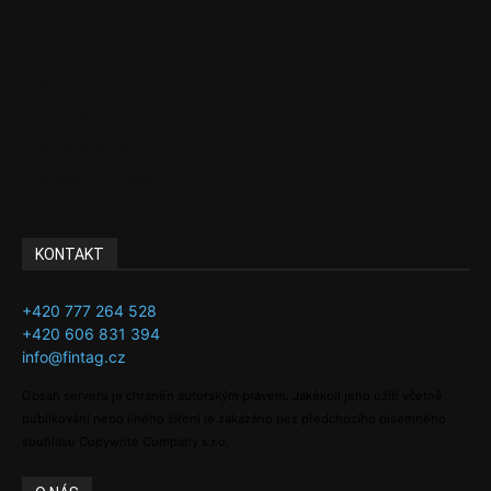
Podcasty
Finance
Byznys
Investice
Ke kávě a čaji
Adman´s Choice
KONTAKT
+420 777 264 528
+420 606 831 394
info@fintag.cz
Obsah serveru je chráněn autorským právem. Jakékoli jeho užití včetně
publikování nebo jiného šíření je zakázáno bez předchozího písemného
souhlasu Copywrite Company s.r.o.