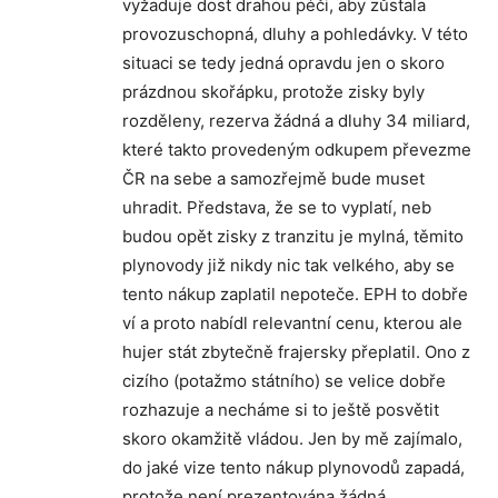
vyžaduje dost drahou péči, aby zůstala
provozuschopná, dluhy a pohledávky. V této
situaci se tedy jedná opravdu jen o skoro
prázdnou skořápku, protože zisky byly
rozděleny, rezerva žádná a dluhy 34 miliard,
které takto provedeným odkupem převezme
ČR na sebe a samozřejmě bude muset
uhradit. Představa, že se to vyplatí, neb
budou opět zisky z tranzitu je mylná, těmito
plynovody již nikdy nic tak velkého, aby se
tento nákup zaplatil nepoteče. EPH to dobře
ví a proto nabídl relevantní cenu, kterou ale
hujer stát zbytečně frajersky přeplatil. Ono z
cizího (potažmo státního) se velice dobře
rozhazuje a necháme si to ještě posvětit
skoro okamžitě vládou. Jen by mě zajímalo,
do jaké vize tento nákup plynovodů zapadá,
protože není prezentována žádná