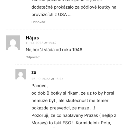
dodatečně prokázalo za pódiové loutky na
provázcích z USA …
Odpověď
Hájus
11. 10. 2023 At 18:42
Nejhorší vláda od roku 1948
Odpověď
zx
26. 10. 2023 At 16:25
Panove,
od dob Blbotky si rikam, ze uz to by horsi
nemuze byt , ale skutecnost me temer
pokazde presvedci, ze muze …!
Pozoruji, ze co naplaveny Prazak ( nejlip z
Moravy) to fakt ESO !! Kormidelnik Peta,