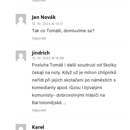
Odpověď
Jan Novák
12. 10. 2023 At 13:17
Tak co Tomáši, domluvíme se?
Odpověď
jindrich
12. 10. 2023 At 15:59
Posluha Tomáš i další soudruzi od 5kolky
čekají na noty. Když už je milion chlípníků
neřídí při jejich skotačení po náměstích s
komedianty apod. lůzou i bývalými
komunisty- dobrovolnými hlásiči na
Bartolomějské …
Odpověď
Karel