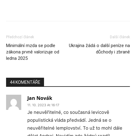
Předchozí článek
Další článek
Minimální mzda se podle
Ukrajina žádá o další peníze na
zákona prvně valorizuje od
důchody i zbraně
ledna 2025
44 KOMENTÁŘE
Jan Novák
11. 10. 2023 At 16:17
Je neuvěřitelné, co současná levicově
populistická vláda předvádí. Jedná se o
neuvěřitelné lemplovství. To už to mohl dále
dělat Andrej. Nevidím zde žádný rozdíl.