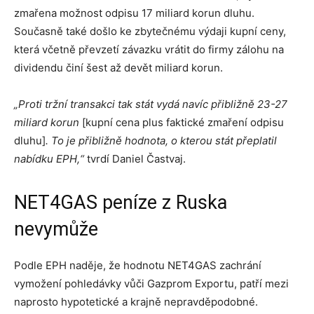
zmařena možnost odpisu 17 miliard korun dluhu.
Současně také došlo ke zbytečnému výdaji kupní ceny,
která včetně převzetí závazku vrátit do firmy zálohu na
dividendu činí šest až devět miliard korun.
„Proti tržní transakci tak stát vydá navíc přibližně 23-27
miliard korun
[kupní cena plus faktické zmaření odpisu
dluhu]
. To je přibližně hodnota, o kterou stát přeplatil
nabídku EPH,“
tvrdí Daniel Častvaj.
NET4GAS peníze z Ruska
nevymůže
Podle EPH naděje, že hodnotu NET4GAS zachrání
vymožení pohledávky vůči Gazprom Exportu, patří mezi
naprosto hypotetické a krajně nepravděpodobné.