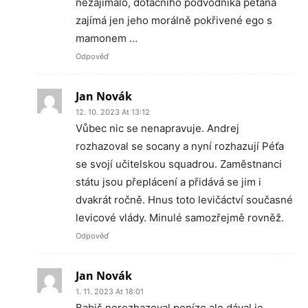
nezajímalo, dotačního podvodníka peťana
zajímá jen jeho morálně pokřivené ego s
mamonem …
Odpověď
Jan Novák
12. 10. 2023 At 13:12
Vůbec nic se nenapravuje. Andrej
rozhazoval se socany a nyní rozhazují Péťa
se svojí učitelskou squadrou. Zaměstnanci
státu jsou přeplácení a přidává se jim i
dvakrát ročně. Hnus toto levičáctví současné
levicové vlády. Minulé samozřejmě rovněž.
Odpověď
Jan Novák
1. 11. 2023 At 18:01
Babiš nerozhazoval peníze ale dával je