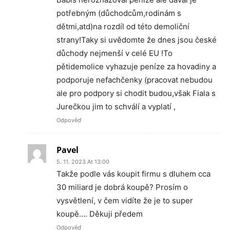
potřebným (důchodcům,rodinám s
dětmi,atd)na rozdíl od této demoliční
strany!Taky si uvědomte že dnes jsou české
důchody nejmenší v celé EU !To
pětidemolice vyhazuje peníze za hovadiny a
podporuje nefachčenky (pracovat nebudou
ale pro podpory si chodit budou,však Fiala s
Jurečkou jim to schválí a vyplatí ,
Odpověď
Pavel
5. 11. 2023 At 13:00
Takže podle vás koupit firmu s dluhem cca
30 miliard je dobrá koupě? Prosím o
vysvětlení, v čem vidíte že je to super
koupě…. Děkuji předem
Odpověď