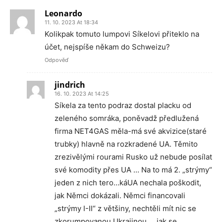
Leonardo
11. 10. 2023 At 18:34
Kolikpak tomuto lumpovi Síkelovi přiteklo na
účet, nejspíše někam do Schweizu?
Odpověď
jindrich
16. 10. 2023 At 14:25
Síkela za tento podraz dostal placku od
zeleného somráka, poněvadž předlužená
firma NET4GAS měla-má své akvizice(staré
trubky) hlavně na rozkradené UA. Těmito
zrezivělými rourami Rusko už nebude posílat
své komodity přes UA … Na to má 2. „strýmy“
jeden z nich tero…káUA nechala poškodit,
jak Němci dokázali. Němci financovali
„strýmy I-II“ z většiny, nechtěli mít nic se
zkorumpovanou Ukrajinou … jak se