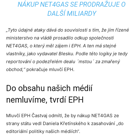
NÁKUP NET4GAS SE PRODRAŽUJE O
DALŠÍ MILIARDY
„Tyto údajné ataky dává do souvislosti s tím, že jím řízené
ministerstvo na vládě prosadilo odkup společnosti
NET4GAS, o který měl zájem i EPH. A ten má stejné
vlastníky, jako vydavatel Blesku. Podle této logiky je tedy
reportování o podezřelém dealu ´mstou´ za zmařený
obchod,“
pokračuje mluvčí EPH.
Do obsahu našich médií
nemluvíme, tvrdí EPH
Mluvčí EPH Častvaj odmítl, že by nákup NET4GAS ze
strany státu vedl Daniela Křetínského k zasahování „do
editoriální politiky našich médiích“.