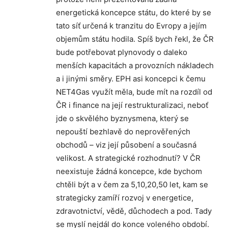
energetická koncepce státu, do které by se
tato síť určená k tranzitu do Evropy a jejím
objemům státu hodila. Spíš bych řekl, že ČR
bude potřebovat plynovody o daleko
menších kapacitách a provozních nákladech
a i jinými směry. EPH asi koncepci k čemu
NET4Gas využít měla, bude mít na rozdíl od
ČR i finance na její restrukturalizaci, neboť
jde o skvělého byznysmena, který se
nepouští bezhlavě do neprověřených
obchodů – viz její působení a současná
velikost. A strategické rozhodnutí? V ČR
neexistuje žádná koncepce, kde bychom
chtěli být a v čem za 5,10,20,50 let, kam se
strategicky zamíří rozvoj v energetice,
zdravotnictví, vědě, důchodech a pod. Tady
se myslí nejdál do konce voleného období.