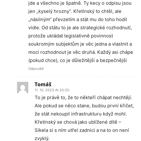
jde a všechno je špatně. Ty kecy o odpisu jsou
jen „kyselý hrozny“. Křetínský to chtěl, ale
„násilným“ převzetím a stát mu do toho hodil
vidle. Od státu to je ale strategické rozhodnutí,
protože ukládat legislativně povinnost
soukromým subjektům je věc jedna a vlastnit a
moci rozhodnout je věc druhá. Každý asi chápe
(pokud chce), co je důležitější a bezpečnější
Odpověď
Tomáš
11. 10. 2023 At 20:20
To je právě to, že to někteří chápat nechtějí.
Ale pokud se něco stane, budou první křičet,
že stát nekoupil infrastrukturu když mohl.
Křetínský se chová jako ublížené dítě –
Síkela si s ním utřel zadnici a na to on není
zvyklý.