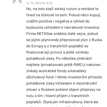
12. 10. 2023 At 12:23
No, na toto stačí selský rozum a neházet to
hned na účelové tvrzení. Pokud něco kupuji,
zvážím pozitiva i negativa a výhled do
budoucna vzhledem k návratnosti investice.
Firma NET4Gas snášela zlaté vejce, pokud
se jejími plynovody přepravoval plyn z Ruska
do Evropy a z tranzitních poplatků se
financoval její provoz a ještě vznikaly
pohádkové zisky. Po několika změnách
majitele (privatizovalo ještě RWE) ji nakonec
získaly australské fondy a kanadský
důchodový fond. I těmto investorům přinesla
pohádkové zisky.Vzhledem k mezinárodní
situaci s Ruskem poklesl objem přepravy na
nulu a tím i hlavní příjem z tranzitních
poplatků. Zbyla jen infrastruktura, která ale