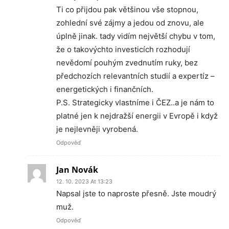
Ti co přijdou pak většinou vše stopnou,
zohlední své zájmy a jedou od znovu, ale
úplně jinak. tady vidím největší chybu v tom,
že o takovýchto investicích rozhodují
nevědomí pouhým zvednutím ruky, bez
předchozích relevantních studií a expertíz –
energetických i finančních.
P.S. Strategicky vlastníme i ČEZ..a je nám to
platné jen k nejdražší energii v Evropě i když
je nejlevněji vyrobená.
Odpověď
Jan Novák
12. 10. 2023 At 13:23
Napsal jste to naproste přesně. Jste moudrý
muž.
Odpověď