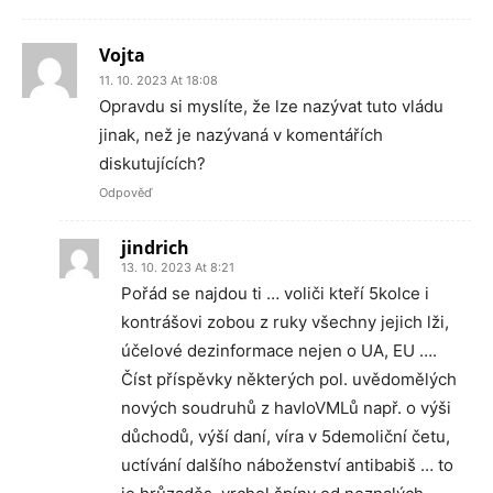
Vojta
11. 10. 2023 At 18:08
Opravdu si myslíte, že lze nazývat tuto vládu
jinak, než je nazývaná v komentářích
diskutujících?
Odpověď
jindrich
13. 10. 2023 At 8:21
Pořád se najdou ti … voliči kteří 5kolce i
kontrášovi zobou z ruky všechny jejich lži,
účelové dezinformace nejen o UA, EU ….
Číst příspěvky některých pol. uvědomělých
nových soudruhů z havloVMLů např. o výši
důchodů, výší daní, víra v 5demoliční četu,
uctívání dalšího náboženství antibabiš … to