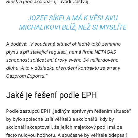
Blesk a jeho akcionářů,“
uvádí Častvaj.
JOZEF SÍKELA MÁ K VĚSLAVU
MICHALIKOVI BLÍŽ, NEŽ SI MYSLÍTE
A dodává:
„V současné situaci ohledně toků zemního
plynu a při stávající regulaci, nemá firma NET4GAS
schopnost splácet ani úroky svého 34 miliardového
dluhu. A to v důsledku přerušení kontraktu ze strany
Gazprom Exportu.“
Jaké je řešení podle EPH
Podle zástupců EPH „jediným správným řešením situace“
by bylo společné úsilí věřitelů a akcionářů, kdy by
akcionáři akceptovali, že jejich majetkový podíl má de
facto nulovou hodnotu. A současně by věřitelé odepsali