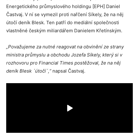
Energetického průmyslového holdingu [EPH] Daniel
Častvaj. V ní se vymezil proti nařčení Síkely, že na něj
útočí deník Blesk. Ten patří do mediální společnosti
vlastněné českým miliardářem Danielem Křetínským.
„Považujeme za nutné reagovat na obvinění ze strany
ministra průmyslu a obchodu Jozefa Síkely, který si v
rozhovoru pro Financial Times postěžoval, že na něj
deník Blesk ´útočí´,“
napsal Častvaj.