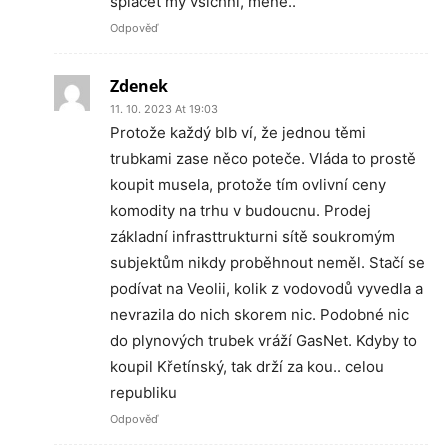
splácet my všichni, méně..
Odpověď
Zdenek
11. 10. 2023 At 19:03
Protože každý blb ví, že jednou těmi
trubkami zase něco poteče. Vláda to prostě
koupit musela, protože tím ovlivní ceny
komodity na trhu v budoucnu. Prodej
základní infrasttrukturni sítě soukromým
subjektům nikdy proběhnout neměl. Stačí se
podívat na Veolii, kolik z vodovodů vyvedla a
nevrazila do nich skorem nic. Podobné nic
do plynových trubek vráží GasNet. Kdyby to
koupil Křetínský, tak drží za kou.. celou
republiku
Odpověď