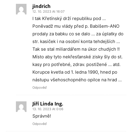
jindrich
12. 10. 2023 At 16:07
I tak Křetínský drží republiku pod …
Poněvadž mu vlády před p. Babišem-ANO
prodaly za babku co se dalo … za úplatky do
str. kasiček i na osobní konta tehdejších …
Tak se stal miliardářem na úkor chudých !!
Místo aby tyto nekřesťanské zisky šly do st.
kasy pro potřebné, zdrav. postižené … atd.
Korupce kvetla od 1. ledna 1990, hned po
nástupu všehoschopného opilce na hrad …
Odpověď
Jiří Linda Ing.
13. 10. 2023 At 0:06
Správně!
Odpověď