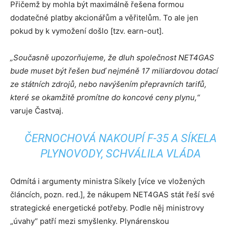
Přičemž by mohla být maximálně řešena formou
dodatečné platby akcionářům a věřitelům. To ale jen
pokud by k vymožení došlo [tzv. earn-out].
„Současně upozorňujeme, že dluh společnost NET4GAS
bude muset být řešen buď nejméně 17 miliardovou dotací
ze státních zdrojů, nebo navýšením přepravních tarifů,
které se okamžitě promítne do koncové ceny plynu,“
varuje Častvaj.
ČERNOCHOVÁ NAKOUPÍ F-35 A SÍKELA
PLYNOVODY, SCHVÁLILA VLÁDA
Odmítá i argumenty ministra Síkely [více ve vložených
článcích, pozn. red.], že nákupem NET4GAS stát řeší své
strategické energetické potřeby. Podle něj ministrovy
„úvahy“ patří mezi smyšlenky. Plynárenskou