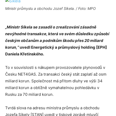
Ministr průmyslu a obchodu Jozef Síkela. / Foto: MPO
„Ministr Síkela se zasadil o zrealizování zásadně
nevýhodné transakce, která ve svém důsledku způsobí
českým občanům a podnikům škodu přes 20 miliard
korun,“
uvedl Energetický a průmyslový holding [EPH]
Daniela Křetínského.
To v souvislosti s nákupem provozovatele plynovodů v
Česku NET4GAS. Za transakci český stát zaplatí až osm
miliard korun. Společnost má přitom dluhy ve výši 34
miliard korun a obtížně vymahatelnou pohledávku v
Rusku za 70 miliard korun.
Tvrdá slova na adresu ministra průmyslu a obchodu
Jozefa Síkely [STAN] uvedl v tiskové zprávě mluvčí