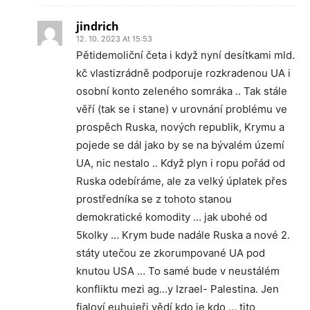
jindrich
12. 10. 2023 At 15:53
Pětidemoliční četa i když nyní desítkami mld.
kč vlastizrádně podporuje rozkradenou UA i
osobní konto zeleného somráka .. Tak stále
věří (tak se i stane) v urovnání problému ve
prospěch Ruska, nových republik, Krymu a
pojede se dál jako by se na bývalém území
UA, nic nestalo .. Když plyn i ropu pořád od
Ruska odebíráme, ale za velký úplatek přes
prostředníka se z tohoto stanou
demokratické komodity … jak ubohé od
5kolky … Krym bude nadále Ruska a nové 2.
státy utečou ze zkorumpované UA pod
knutou USA … To samé bude v neustálém
konfliktu mezi ag…y Izrael- Palestina. Jen
fialoví euhujeři vědí kdo je kdo … tito