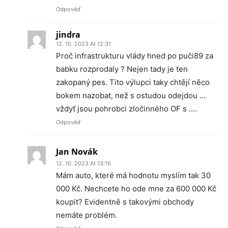
Odpověď
jindra
12. 10. 2023 At 12:31
Proč infrastrukturu vlády hned po puči89 za
babku rozprodaly ? Nejen tady je ten
zakopaný pes. Tito výlupci taky chtějí něco
bokem nazobat, než s ostudou odejdou …
vždyť jsou pohrobci zločinného OF s ….
Odpověď
Jan Novák
12. 10. 2023 At 13:16
Mám auto, které má hodnotu myslím tak 30
000 Kč. Nechcete ho ode mne za 600 000 Kč
koupit? Evidentně s takovými obchody
nemáte problém.