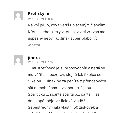
Křetíský ml
12. 10. 2023 At 8:12
Naivní jsi Ty, když věříš uplaceným článkům
Křetínského, který v této akvizici zrovna moc
úspěšný nebyl :).. Jinak super blábol 🙂
Odpověď
jindra
12. 10. 2023 At 12:26
… ml. Křetínský je suprpodvodník a nedá se
mu věřit ani pozdrav, stejně tak 5kolce se
Síkelou … Jinak by za peníze z přenosových
sítí nemohl financovat soudružskou
Spartičku … spartá spartá b… parta … se
dnes opět pěje ve fialové vládě !
Sebestředný Fiala vlastní 50 ziskovek a