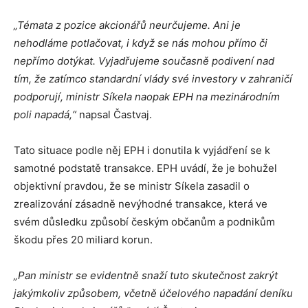
„Témata z pozice akcionářů neurčujeme. Ani je
nehodláme potlačovat, i když se nás mohou přímo či
nepřímo dotýkat. Vyjadřujeme současně podivení nad
tím, že zatímco standardní vlády své investory v zahraničí
podporují, ministr Síkela naopak EPH na mezinárodním
poli napadá,“
napsal Častvaj.
Tato situace podle něj EPH i donutila k vyjádření se k
samotné podstatě transakce. EPH uvádí, že je bohužel
objektivní pravdou, že se ministr Síkela zasadil o
zrealizování zásadně nevýhodné transakce, která ve
svém důsledku způsobí českým občanům a podnikům
škodu přes 20 miliard korun.
„Pan ministr se evidentně snaží tuto skutečnost zakrýt
jakýmkoliv způsobem, včetně účelového napadání deníku