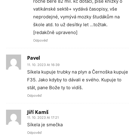
ročně bere 82 mil. kč dotací, píše knížky o
vatikánské sektě+ vydává časopisy, vše
neprodejné, vymývá mozky študákům na
škole atd. to už desítky let …tožtak.
[redakčně upraveno]
Odpověď
Pavel
11. 10. 2023 At 16:39
Síkela kupuje trubky na plyn a Černoška kupuje
F35. Jako kdyby to dávali e svého. Kupuje to
stát, pane Bože ty to vidíš.
Odpověď
Jiří Kamš
11. 10. 2023 At 17:21
Síkela je smečka
Odpověď