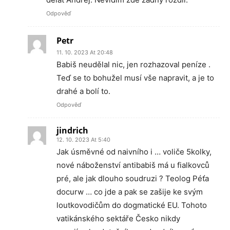
Odpověď
Petr
11. 10. 2023 At 20:48
Babiš neudělal nic, jen rozhazoval peníze .
Teď se to bohužel musí vše napravit, a je to
drahé a bolí to.
Odpověď
jindrich
12. 10. 2023 At 5:40
Jak úsměvné od naivního i … voliče 5kolky,
nové náboženství antibabiš má u fialkovců
pré, ale jak dlouho soudruzi ? Teolog Péťa
docurw … co jde a pak se zašije ke svým
loutkovodičům do dogmatické EU. Tohoto
vatikánského sektáře Česko nikdy