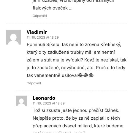
je hrůzaděs, vrchol špíny od neznalých
fialových oveček …
Odpověď
Vladimír
11. 10. 2023 At 18:29
Pominuli Síkelu, tak není to zrovna Křetínský,
který o ty zadlužené trubky měl eminentní
zájem a stát mu je vyfoukl? Když je nezískal, tak
je to zadlužené, nevýhodné, atd. Proč o to tedy
tak vehementně usiloval😂😂😂
Odpověď
Leonardo
11. 10. 2023 At 18:39
Tož si zkuste ještě jednou přečíst článek.
Nejspíše proto, že by za ně zaplatil o těch
přeplacených dvacet miliard, které budeme