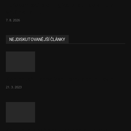
Eurokomisař pro migraci zjistil, co v EU ví
většina lidí už...
7. 8. 2026
NEJDISKUTOVANĚJŠÍ ČLÁNKY
Komentář: Hanba Vám, prezidente Pavle…
21. 3. 2023
Za místenkové peklo ve vlacích mohou