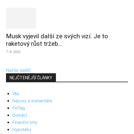
Musk vyjevil další ze svých vizí. Je to
raketový růst tržeb...
7. 8. 2026
Načíst další
NEJČTENĚJŠÍ ČLÁNKY
Vše
Názory a komentáře
FinTag
Domácí
Finanční trhy
Hypotéky