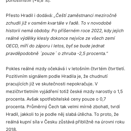
pohostinství [+8,8 %].
Přesto Hradil i dodává:
„Čeští zaměstnanci meziročně
zchudli již v osmém kvartále v řadě. To v novodobé
historii nemá obdoby. Po příšerném roce 2022, kdy jejich
reálné výdělky klesly dokonce nejvíce ze všech zemí
OECD, míří do záporu i letos, byť se bude jednat
pravděpodobně ´pouze´ o zhruba -2,5 procenta.“
Pokles reálné mzdy očekává i v letošním čtvrtém čtvrtletí.
Pozitivním signálem podle Hradila je, že chudnutí
pracujících již ve skutečnosti nepokračuje. V
mezičtvrtletním vyjádření totiž české mzdy narostly o 1,5
procenta. Avšak spotřebitelské ceny pouze o 0,7
procenta. Průměrný Čech tak velmi mírně zbohatl, tvrdí
Hradil, jakkoli to je podle něj slabá útěcha. To proto, že
reálná kupní síla v Česku zůstává přibližně na úrovni roku
2018.