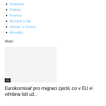
Investice
Politika
Finance
Ke kávě a čaji
Adman´s Choice
Aktuality
Více
EU
Eurokomisař pro migraci zjistil, co v EU ví
většina lidí už...