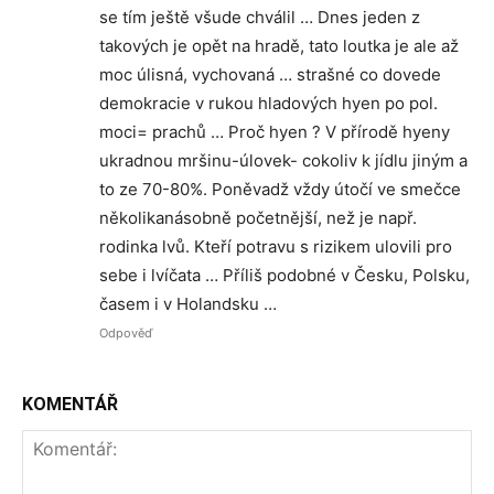
se tím ještě všude chválil … Dnes jeden z
takových je opět na hradě, tato loutka je ale až
moc úlisná, vychovaná … strašné co dovede
demokracie v rukou hladových hyen po pol.
moci= prachů … Proč hyen ? V přírodě hyeny
ukradnou mršinu-úlovek- cokoliv k jídlu jiným a
to ze 70-80%. Poněvadž vždy útočí ve smečce
několikanásobně početnější, než je např.
rodinka lvů. Kteří potravu s rizikem ulovili pro
sebe i lvíčata … Příliš podobné v Česku, Polsku,
časem i v Holandsku …
Odpověď
KOMENTÁŘ