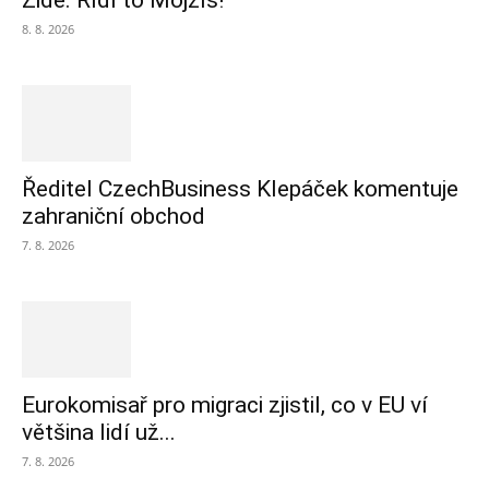
Židé. Řídí to Mojžíš!
8. 8. 2026
Ředitel CzechBusiness Klepáček komentuje
zahraniční obchod
7. 8. 2026
Eurokomisař pro migraci zjistil, co v EU ví
většina lidí už...
7. 8. 2026