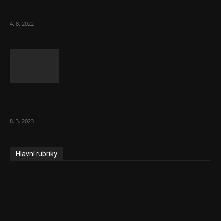
cestující, tvrdí ČD
4. 8. 2022
Vláda zvažuje vyšší zdanění chudých a
střední třídy. Bohaté nechá být
8. 3. 2023
Hlavní rubriky
Aktuality
Ekonomika
Politika
EU