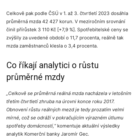
Celkově pak podle ČSÚ v 1. až 3. čtvrtletí 2023 dosáhla
průměrná mzda 42 427 korun. V meziročním srovnání
činil přírůstek 3 110 Kč [+7,9 %]. Spotřebitelské ceny se
zvýšily za uvedené období o 11,7 procenta, reálně tak
mzda zaměstnanců klesla o 3,4 procenta.
Co říkají analytici o růstu
průměrné mzdy
„Celkově se průměrná reálná mzda nacházela v letošním
třetím čtvrtletí zhruba na úrovni konce roku 2017.
Obnovení růstu reálných mezd je tedy prozatím velmi
mírné, což se odráží v pokračujícím výrazném útlumu
spotřeby domácností,“
komentuje aktuální výsledky
analytik Komerční banky Jaromír Gec.