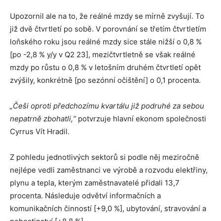
Upozornil ale na to, že reálné mzdy se mírně zvyšují. To
již dvě čtvrtletí po sobě. V porovnání se třetím čtvrtletím
loňského roku jsou reálné mzdy sice stále nižší o 0,8 %
[po -2,8 % y/y v Q2 23], mezičtvrtletně se však reálné
mzdy po růstu o 0,8 % v letošním druhém čtvrtletí opět
zvýšily, konkrétně [po sezónní očištění] o 0,1 procenta.
„Češi oproti předchozímu kvartálu již podruhé za sebou
nepatrně zbohatli,“
potvrzuje hlavní ekonom společnosti
Cyrrus Vít Hradil.
Z pohledu jednotlivých sektorů si podle něj meziročně
nejlépe vedli zaměstnanci ve výrobě a rozvodu elektřiny,
plynu a tepla, kterým zaměstnavatelé přidali 13,7
procenta. Následuje odvětví informačních a
komunikačních činností [+9,0 %], ubytování, stravování a