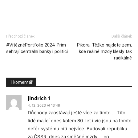
Předchozí článek
Další článek
#VítěznéPortfolio 2024: Prim
Pikora: Těžko najdete zem,
sehrají centrální banky i politici
kde reálné mzdy klesly tak
radikálně
1 komentář
jindrich 1
4. 12. 2023 At 13:48
Důchody zaostávají ještě více za tímto … Tito
lidé mající dnes kolem 80. let i víc jsou na tomto
nefér systému biti nejvíce. Budovali republiku
za ČSSR, dnes za směšné mzdy … po