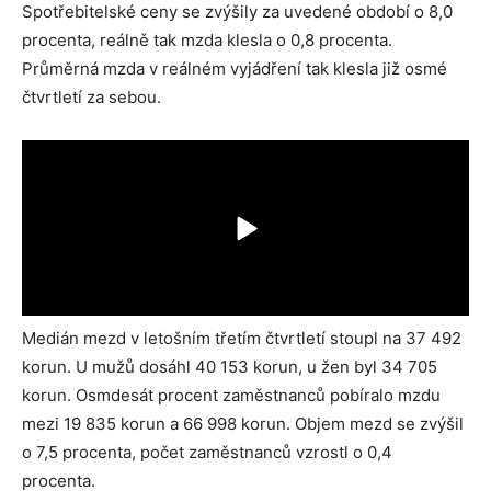
Spotřebitelské ceny se zvýšily za uvedené období o 8,0
procenta, reálně tak mzda klesla o 0,8 procenta.
Průměrná mzda v reálném vyjádření tak klesla již osmé
čtvrtletí za sebou.
Medián mezd v letošním třetím čtvrtletí stoupl na 37 492
korun. U mužů dosáhl 40 153 korun, u žen byl 34 705
korun. Osmdesát procent zaměstnanců pobíralo mzdu
mezi 19 835 korun a 66 998 korun. Objem mezd se zvýšil
o 7,5 procenta, počet zaměstnanců vzrostl o 0,4
procenta.