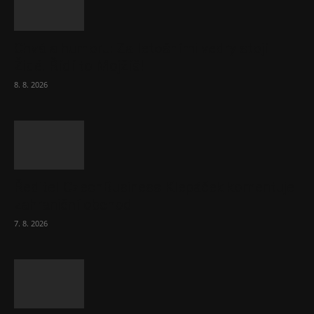
Chvála humoru: Za letošními vedry stojí
Židé. Řídí to Mojžíš!
8. 8. 2026
Ředitel CzechBusiness Klepáček komentuje
zahraniční obchod
7. 8. 2026