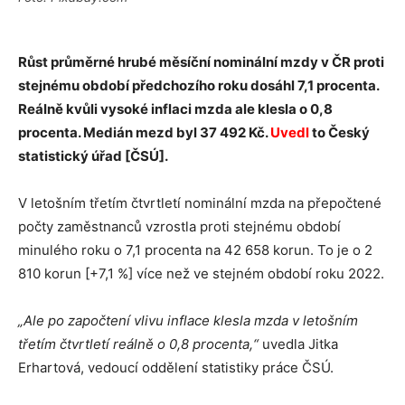
Růst průměrné hrubé měsíční nominální mzdy v ČR proti
stejnému období předchozího roku dosáhl 7,1 procenta.
Reálně kvůli vysoké inflaci mzda ale klesla o 0,8
procenta. Medián mezd byl 37 492 Kč.
Uvedl
to Český
statistický úřad [ČSÚ].
V letošním třetím čtvrtletí nominální mzda na přepočtené
počty zaměstnanců vzrostla proti stejnému období
minulého roku o 7,1 procenta na 42 658 korun. To je o 2
810 korun [+7,1 %] více než ve stejném období roku 2022.
„Ale po započtení vlivu inflace klesla mzda v letošním
třetím čtvrtletí reálně o 0,8 procenta,“
uvedla Jitka
Erhartová, vedoucí oddělení statistiky práce ČSÚ.