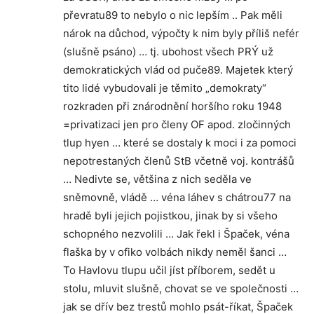
převratu89 to nebylo o nic lepším .. Pak měli
nárok na důchod, výpočty k nim byly příliš nefér
(slušně psáno) … tj. ubohost všech PRÝ už
demokratických vlád od puče89. Majetek který
tito lidé vybudovali je těmito „demokraty“
rozkraden při znárodnění horšího roku 1948
=privatizaci jen pro členy OF apod. zločinných
tlup hyen … které se dostaly k moci i za pomoci
nepotrestaných členů StB včetně voj. kontrášů
… Nedivte se, většina z nich seděla ve
sněmovně, vládě … véna láhev s chátrou77 na
hradě byli jejich pojistkou, jinak by si všeho
schopného nezvolili … Jak řekl i Špaček, véna
flaška by v ofiko volbách nikdy neměl šanci …
To Havlovu tlupu učil jíst příborem, sedět u
stolu, mluvit slušně, chovat se ve společnosti …
jak se dřív bez trestů mohlo psát-říkat, Špaček