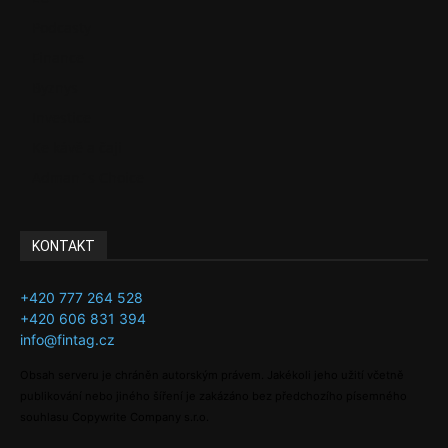
Podcasty
Finance
Byznys
Investice
Ke kávě a čaji
Adman´s Choice
KONTAKT
+420 777 264 528
+420 606 831 394
info@fintag.cz
Obsah serveru je chráněn autorským právem. Jakékoli jeho užití včetně
publikování nebo jiného šíření je zakázáno bez předchozího písemného
souhlasu Copywrite Company s.r.o.