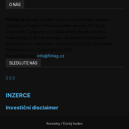
O NÁS
FinTag.cz
přináší aktuální zprávy z ekonomiky, politiky,
byznysu a financí. Provozovatelem serveru FinTag je
Copywrite Company s.r.o. Další šíření obsahu serveru
www.fintag.cz je bez souhlasu společnosti Copywrite
Company s.r.o. zakázáno. Copyright [c] 2020 Copywrite
Company s.r.o. / Copyright [c] ČTK.
Kontaktujte nás:
info@fintag.cz
SLEDUJTE NÁS
INZERCE
Investiční disclaimer
Kontakty / Etický kodex