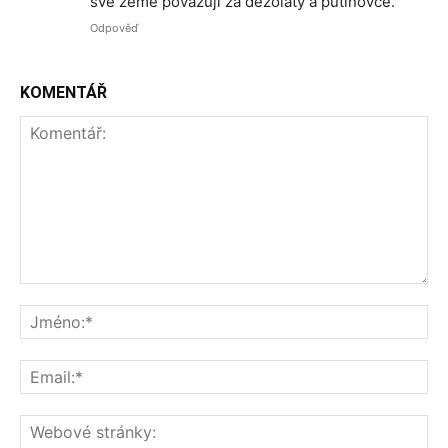
své země považuji za dezoláty a putinovce.
Odpověď
KOMENTÁŘ