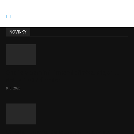
NOVINKY
Obcí s vlastními firmami přibývá. Majoritu
drží v 1 037 firmách
9. 8. 2026
Chvála humoru: Za letošními vedry stojí