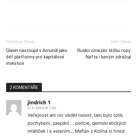
Předchozí článek
Další článek
Glavin nastoupil v Amundi jako
Rusko omezilo těžbu ropy.
šéf platformy pro kapitálové
Nafta i benzin zdražují
investice
2 KOMENTÁŘE
jindrich 1
5. 4. 2024 At 7:00
Veřejnost ani nic vědět nesmí, tam bylo tolik
pochybení, zaspání … policie, demokratických
mlátiček i s velením… Mafián z Kolína si hned