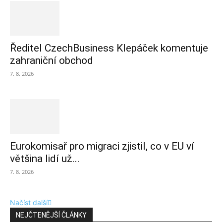
Ředitel CzechBusiness Klepáček komentuje
zahraniční obchod
7. 8. 2026
Eurokomisař pro migraci zjistil, co v EU ví
většina lidí už...
7. 8. 2026
Načíst další
NEJČTENĚJŠÍ ČLÁNKY