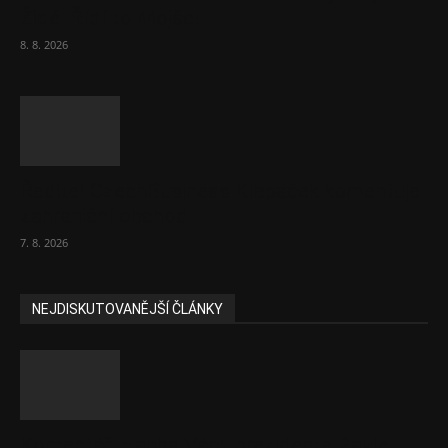
Židé. Řídí to Mojše!
8. 8. 2026
Ředitel CzechBusiness Klepáček komentuje
zahraniční obchod
7. 8. 2026
NEJDISKUTOVANĚJŠÍ ČLÁNKY
Komentář: Hanba Vám, prezidente Pavle…