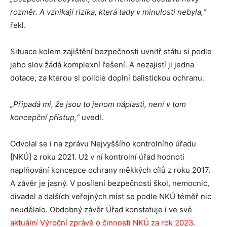
rozměr. A vznikají rizika, která tady v minulosti nebyla,“
řekl.
Situace kolem zajištění bezpečnosti uvnitř státu si podle
jeho slov žádá komplexní řešení. A nezajistí ji jedna
dotace, za kterou si policie doplní balistickou ochranu.
„Připadá mi, že jsou to jenom náplasti, není v tom
koncepční přístup,“
uvedl.
Odvolal se i na zprávu Nejvyššího kontrolního úřadu
[NKÚ] z roku 2021. Už v ní kontrolní úřad hodnotí
naplňování koncepce ochrany měkkých cílů z roku 2017.
A závěr je jasný. V posílení bezpečnosti škol, nemocnic,
divadel a dalších veřejných míst se podle NKÚ téměř nic
neudělalo. Obdobný závěr Úřad konstatuje i ve své
aktuální Výroční zprávě o činnosti NKÚ za rok 2023.