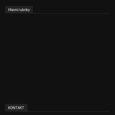
Hlavní rubriky
Aktuality
Ekonomika
Politika
EU
Podcasty
Finance
Byznys
Investice
Ke kávě a čaji
Adman´s Choice
KONTAKT