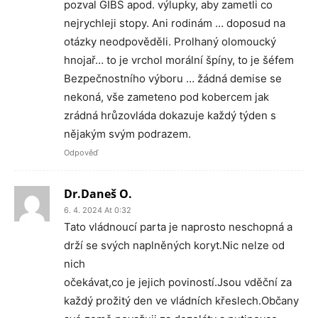
pozval GIBS apod. výlupky, aby zametli co
nejrychleji stopy. Ani rodinám … doposud na
otázky neodpověděli. Prolhaný olomoucký
hnojař… to je vrchol morální špíny, to je šéfem
Bezpečnostního výboru … žádná demise se
nekoná, vše zameteno pod kobercem jak
zrádná hrůzovláda dokazuje každý týden s
nějakým svým podrazem.
Odpověď
Dr.Daneš O.
6. 4. 2024 At 0:32
Tato vládnoucí parta je naprosto neschopná a
drží se svých naplněných koryt.Nic nelze od
nich
očekávat,co je jejich poviností.Jsou vděční za
každý prožitý den ve vládních křeslech.Občany