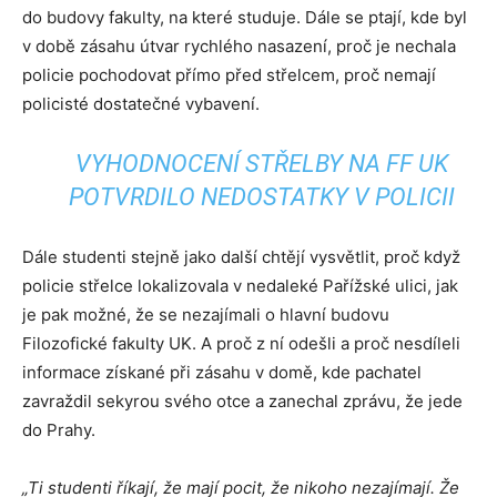
do budovy fakulty, na které studuje. Dále se ptají, kde byl
v době zásahu útvar rychlého nasazení, proč je nechala
policie pochodovat přímo před střelcem, proč nemají
policisté dostatečné vybavení.
VYHODNOCENÍ STŘELBY NA FF UK
POTVRDILO NEDOSTATKY V POLICII
Dále studenti stejně jako další chtějí vysvětlit, proč když
policie střelce lokalizovala v nedaleké Pařížské ulici, jak
je pak možné, že se nezajímali o hlavní budovu
Filozofické fakulty UK. A proč z ní odešli a proč nesdíleli
informace získané při zásahu v domě, kde pachatel
zavraždil sekyrou svého otce a zanechal zprávu, že jede
do Prahy.
„Ti studenti říkají, že mají pocit, že nikoho nezajímají. Že