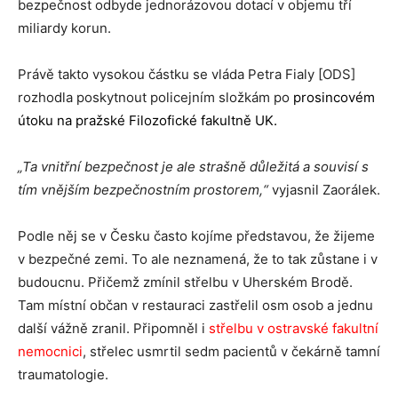
bezpečnost odbyde jednorázovou dotací v objemu tří
miliardy korun.
Právě takto vysokou částku se vláda Petra Fialy [ODS]
rozhodla poskytnout policejním složkám po
prosincovém
útoku na pražské Filozofické fakultně UK.
„Ta vnitřní bezpečnost je ale strašně důležitá a souvisí s
tím vnějším bezpečnostním prostorem,“
vyjasnil Zaorálek.
Podle něj se v Česku často kojíme představou, že žijeme
v bezpečné zemi. To ale neznamená, že to tak zůstane i v
budoucnu. Přičemž zmínil střelbu v Uherském Brodě.
Tam místní občan v restauraci zastřelil osm osob a jednu
další vážně zranil. Připomněl i
střelbu v ostravské fakultní
nemocnici
, střelec usmrtil sedm pacientů v čekárně tamní
traumatologie.