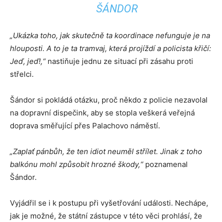
ŠÁNDOR
„Ukázka toho, jak skutečně ta koordinace nefunguje je na
hlouposti. A to je ta tramvaj, která projíždí a policista křičí:
Jeď, jeď!,“
nastiňuje jednu ze situací při zásahu proti
střelci.
Šándor si pokládá otázku, proč někdo z policie nezavolal
na dopravní dispečink, aby se stopla veškerá veřejná
doprava směřující přes Palachovo náměstí.
„Zaplať pánbůh, že ten idiot neuměl střílet. Jinak z toho
balkónu mohl způsobit hrozné škody,“
poznamenal
Šándor.
Vyjádřil se i k postupu při vyšetřování události. Nechápe,
jak je možné, že státní zástupce v této věci prohlásí, že