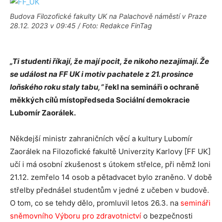
Budova Filozofické fakulty UK na Palachově náměstí v Praze
28.12. 2023 v 09:45 / Foto: Redakce FinTag
„Ti studenti říkají, že mají pocit, že nikoho nezajímají. Že
se událost na FF UK i motiv pachatele z 21. prosince
loňského roku staly tabu,“
řekl na semináři o ochraně
měkkých cílů místopředseda Sociální demokracie
Lubomír Zaorálek.
Někdejší ministr zahraničních věcí a kultury Lubomír
Zaorálek na Filozofické fakultě Univerzity Karlovy [FF UK]
učí i má osobní zkušenost s útokem střelce, při němž loni
21.12. zemřelo 14 osob a pětadvacet bylo zraněno. V době
střelby přednášel studentům v jedné z učeben v budově.
O tom, co se tehdy dělo, promluvil letos 26.3. na
semináři
sněmovního Výboru pro zdravotnictví
o bezpečnosti