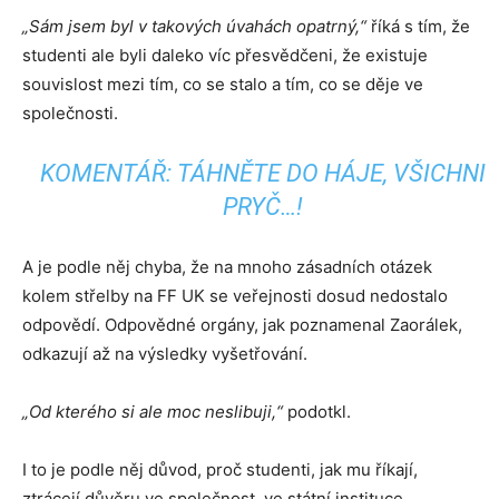
„Sám jsem byl v takových úvahách opatrný,“
říká s tím, že
studenti ale byli daleko víc přesvědčeni, že existuje
souvislost mezi tím, co se stalo a tím, co se děje ve
společnosti.
KOMENTÁŘ: TÁHNĚTE DO HÁJE, VŠICHNI
PRYČ…!
A je podle něj chyba, že na mnoho zásadních otázek
kolem střelby na FF UK se veřejnosti dosud nedostalo
odpovědí. Odpovědné orgány, jak poznamenal Zaorálek,
odkazují až na výsledky vyšetřování.
„Od kterého si ale moc neslibuji,“
podotkl.
I to je podle něj důvod, proč studenti, jak mu říkají,
ztrácejí důvěru ve společnost, ve státní instituce.