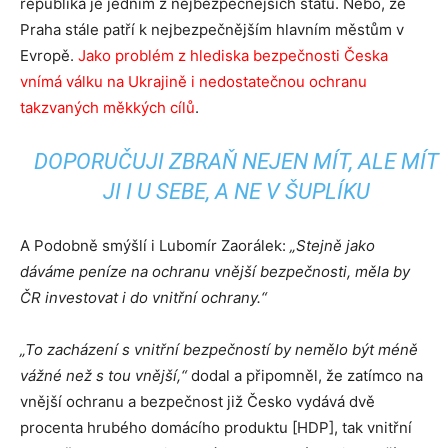
republika je jedním z nejbezpečnějších států. Nebo, že
Praha stále patří k nejbezpečnějším hlavním městům v
Evropě.
Jako problém z hlediska bezpečnosti Česka
vnímá válku na Ukrajině i nedostatečnou ochranu
takzvaných měkkých cílů
.
DOPORUČUJI ZBRAŇ NEJEN MÍT, ALE MÍT
JI I U SEBE, A NE V ŠUPLÍKU
A Podobně smýšlí i Lubomír Zaorálek:
„Stejně jako
dáváme peníze na ochranu vnější bezpečnosti, měla by
ČR investovat i do vnitřní ochrany.“
„To zacházení s vnitřní bezpečností by nemělo být méně
vážné než s tou vnější,“
dodal a připomněl, že zatímco na
vnější ochranu a bezpečnost již Česko vydává dvě
procenta hrubého domácího produktu [HDP], tak vnitřní