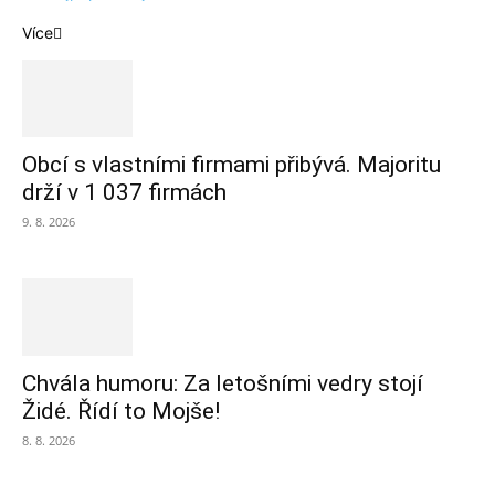
Více
Obcí s vlastními firmami přibývá. Majoritu
drží v 1 037 firmách
9. 8. 2026
Chvála humoru: Za letošními vedry stojí
Židé. Řídí to Mojše!
8. 8. 2026