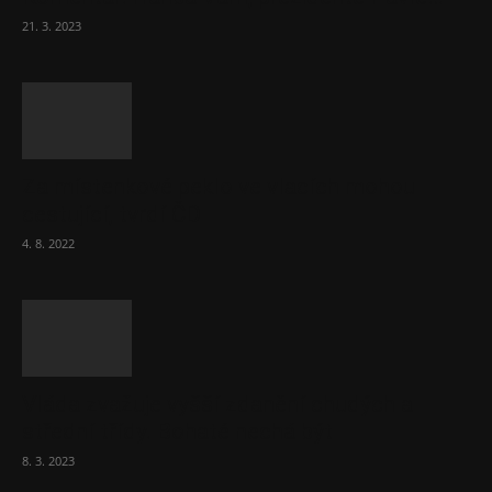
21. 3. 2023
Za místenkové peklo ve vlacích mohou
cestující, tvrdí ČD
4. 8. 2022
Vláda zvažuje vyšší zdanění chudých a
střední třídy. Bohaté nechá být
8. 3. 2023