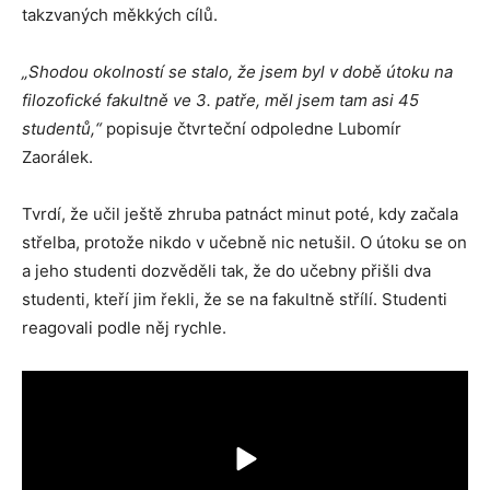
takzvaných měkkých cílů.
„Shodou okolností se stalo, že jsem byl v době útoku na
filozofické fakultně ve 3. patře, měl jsem tam asi 45
studentů,“
popisuje čtvrteční odpoledne Lubomír
Zaorálek.
Tvrdí, že učil ještě zhruba patnáct minut poté, kdy začala
střelba, protože nikdo v učebně nic netušil. O útoku se on
a jeho studenti dozvěděli tak, že do učebny přišli dva
studenti, kteří jim řekli, že se na fakultně střílí. Studenti
reagovali podle něj rychle.