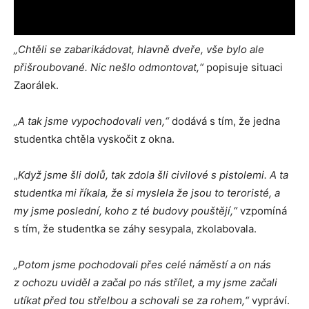
„Chtěli se zabarikádovat, hlavně dveře, vše bylo ale
přišroubované. Nic nešlo odmontovat,“
popisuje situaci
Zaorálek.
„A tak jsme vypochodovali ven,“
dodává s tím, že jedna
studentka chtěla vyskočit z okna.
„
Když jsme šli dolů, tak zdola šli civilové s pistolemi. A ta
studentka mi říkala, že si myslela že jsou to teroristé, a
my jsme poslední, koho z té budovy pouštějí,“
vzpomíná
s tím, že studentka se záhy sesypala, zkolabovala.
„Potom jsme pochodovali přes celé náměstí a on nás
z ochozu uviděl a začal po nás střílet, a my jsme začali
utíkat před tou střelbou a schovali se za rohem,“
vypráví.