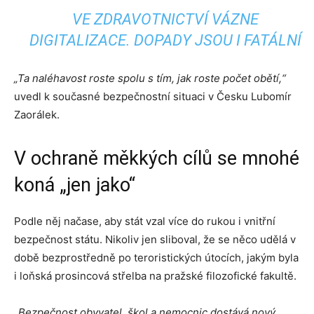
VE ZDRAVOTNICTVÍ VÁZNE
DIGITALIZACE. DOPADY JSOU I FATÁLNÍ
„Ta naléhavost roste spolu s tím, jak roste počet obětí,“
uvedl k současné bezpečnostní situaci v Česku Lubomír
Zaorálek.
V ochraně měkkých cílů se mnohé
koná „jen jako“
Podle něj načase, aby stát vzal více do rukou i vnitřní
bezpečnost státu. Nikoliv jen sliboval, že se něco udělá v
době bezprostředně po teroristických útocích, jakým byla
i loňská prosincová střelba na pražské filozofické fakultě.
„Bezpečnost obyvatel, škol a nemocnic dostává nový