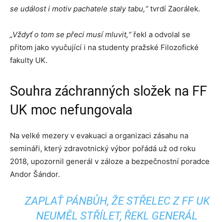
se událost i motiv pachatele staly tabu,“
tvrdí Zaorálek.
„Vždyť o tom se přeci musí mluvit,“
řekl a odvolal se
přitom jako vyučující i na studenty pražské Filozofické
fakulty UK.
Souhra záchranných složek na FF
UK moc nefungovala
Na velké mezery v evakuaci a organizaci zásahu na
semináři, který zdravotnický výbor pořádá už od roku
2018, upozornil generál v záloze a bezpečnostní poradce
Andor Šándor.
ZAPLAŤ PÁNBŮH, ŽE STŘELEC Z FF UK
NEUMĚL STŘÍLET, ŘEKL GENERÁL