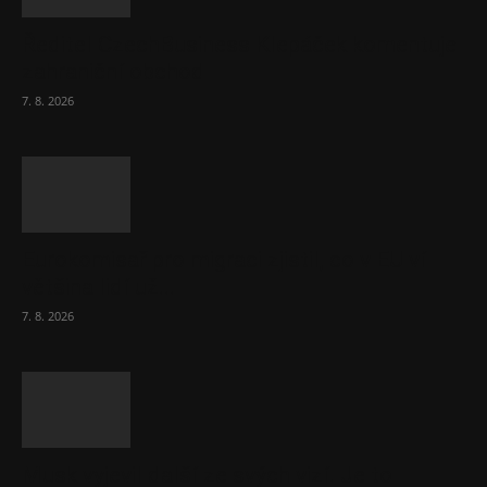
Ředitel CzechBusiness Klepáček komentuje
zahraniční obchod
7. 8. 2026
Eurokomisař pro migraci zjistil, co v EU ví
většina lidí už...
7. 8. 2026
Musk vyjevil další ze svých vizí. Je to