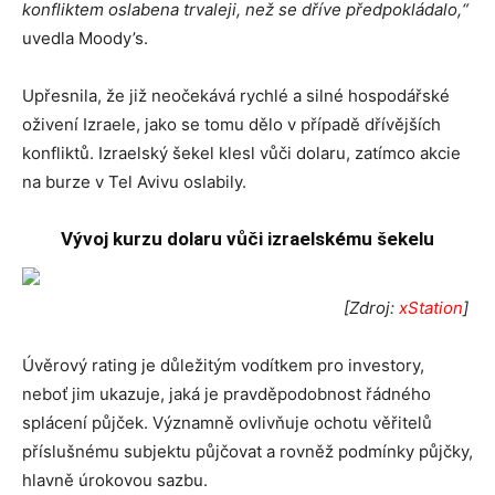
konfliktem oslabena trvaleji, než se dříve předpokládalo,“
uvedla Moody’s.
Upřesnila, že již neočekává rychlé a silné hospodářské
oživení Izraele, jako se tomu dělo v případě dřívějších
konfliktů. Izraelský šekel klesl vůči dolaru, zatímco akcie
na burze v Tel Avivu oslabily.
Vývoj kurzu dolaru vůči izraelskému šekelu
[Zdroj:
xStation
]
Úvěrový rating je důležitým vodítkem pro investory,
neboť jim ukazuje, jaká je pravděpodobnost řádného
splácení půjček. Významně ovlivňuje ochotu věřitelů
příslušnému subjektu půjčovat a rovněž podmínky půjčky,
hlavně úrokovou sazbu.