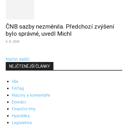
ČNB sazby nezměnila. Předchozí zvýšení
bylo správné, uvedl Michl
6. 8. 2026
Načíst další
NEJČTENĚJŠÍ ČLÁNKY
Vše
FinTag
Názory a komentáře
Domácí
Finanční trhy
Hypotéky
Legislativa