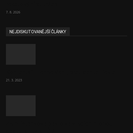
raketový růst tržeb...
7. 8. 2026
NEJDISKUTOVANĚJŠÍ ČLÁNKY
Komentář: Hanba Vám, prezidente Pavle…
21. 3. 2023
Za místenkové peklo ve vlacích mohou
cestující, tvrdí ČD