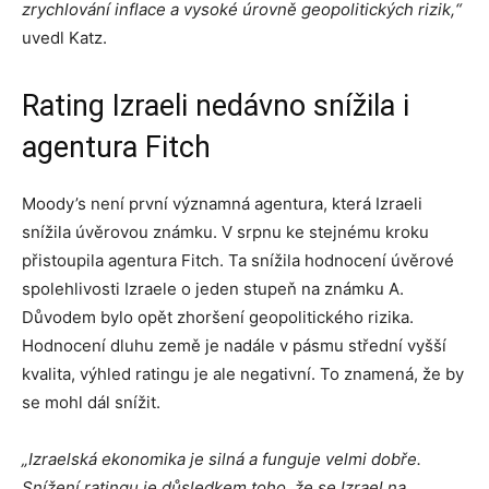
zrychlování inflace a vysoké úrovně geopolitických rizik,“
uvedl Katz.
Rating Izraeli nedávno snížila i
agentura Fitch
Moody’s není první významná agentura, která Izraeli
snížila úvěrovou známku. V srpnu ke stejnému kroku
přistoupila agentura Fitch. Ta snížila hodnocení úvěrové
spolehlivosti Izraele o jeden stupeň na známku A.
Důvodem bylo opět zhoršení geopolitického rizika.
Hodnocení dluhu země je nadále v pásmu střední vyšší
kvalita, výhled ratingu je ale negativní. To znamená, že by
se mohl dál snížit.
„Izraelská ekonomika je silná a funguje velmi dobře.
Snížení ratingu je důsledkem toho, že se Izrael na