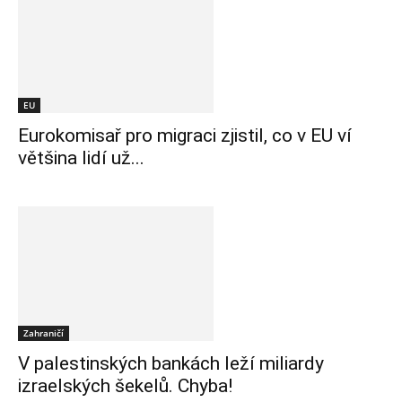
EU
Eurokomisař pro migraci zjistil, co v EU ví
většina lidí už...
Zahraničí
V palestinských bankách leží miliardy
izraelských šekelů. Chyba!