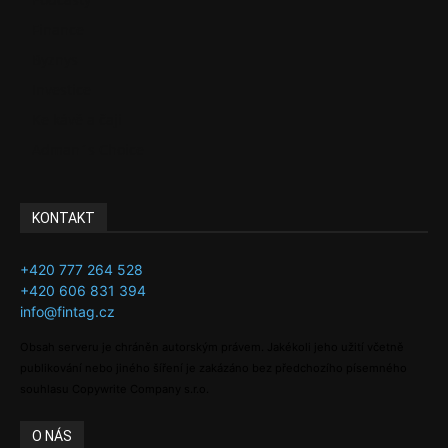
Finance
Byznys
Investice
Ke kávě a čaji
Adman´s Choice
KONTAKT
+420 777 264 528
+420 606 831 394
info@fintag.cz
Obsah serveru je chráněn autorským právem. Jakékoli jeho užití včetně
publikování nebo jiného šíření je zakázáno bez předchozího písemného
souhlasu Copywrite Company s.r.o.
O NÁS