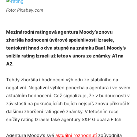
Foto: Pixabay.com
Mezinárodní ratingová agentura Moody’s znovu
zhoršila hodnocení úvěrové spolehlivosti Izraele,
tentokrát hned o dva stupně na známku Baa1. Moody’s
snížila rating Izraeli už letos v únoru ze známky
A1 na
A2.
Tehdy zhoršila i hodnocení výhledu ze stabilního na
negativní. Negativní výhled ponechala agentura i ve svém
aktuálním hodnocení. Což signalizuje, že v budoucnosti v
závislosti na pokračujících bojích nejspíš znovu přikročí k
dalšímu zhoršení ratingové známky. V letošním roce
snížily rating Izraele také agentury S&P Global a Fitch.
Agentura Moody’s své
aktuální rozhodnutí
zdůvodnila