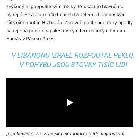
zvýšenými geopolitickými riziky. Poukazuje hlavně na
nynější eskalaci konfliktu mezi Izraelem a libanonským
šíitským hnutím Hizballáh. Zároveň podle agentury opadly
naděje na příměří s palestinským teroristickým hnutím
Hamás v Pásmu Gazy.
V LIBANONU IZRAEL ROZPOUTAL PEKLO.
V POHYBU JSOU STOVKY TISÍC LIDÍ
„Očekáváme, že izraelská ekonomika bude vojenským