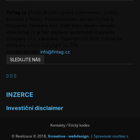
FinTag.cz
přináší aktuální zprávy z ekonomiky, politiky,
byznysu a financí. Provozovatelem serveru FinTag je
Copywrite Company s.r.o. Další šíření obsahu serveru
www.fintag.cz je bez souhlasu společnosti Copywrite
Company s.r.o. zakázáno. Copyright [c] 2020 Copywrite
Company s.r.o. / Copyright [c] ČTK.
Kontaktujte nás:
info@fintag.cz
SLEDUJTE NÁS
INZERCE
Investiční disclaimer
Kontakty / Etický kodex
© Realizace © 2018,
Xcreative - webdesign
. |
Spravovat souhlas s