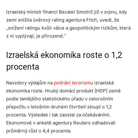
Izraelský ministr financí Becalel Smotrič již v srpnu, kdy
zemi snížila úvěrový rating agentura Fitch, uvedl, že
„snížení ratingu kvůli válce a geopolitickým rizikům, která
z ní vyplývají, je přirozené.“
Izraelská ekonomika roste o 1,2
procenta
Navzdory výdajům na
potírání terorismu
izraelská
ekonomika roste. Hrubý domácí produkt [HDP] země
podle tamějšího statistického úřadu v celoročním
přepočtu v letošním druhém čtvrtletí stoupl o 1,2
procenta. Výsledek i tak zaostal za očekáváními.
Ekonomové v anketě agentury Reuters odhadovali
průměrný růst o 4,4 procenta.