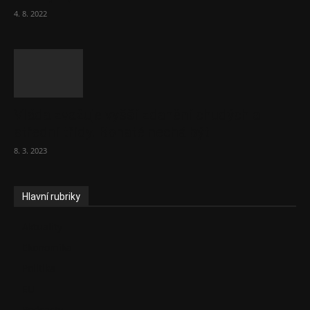
4. 8. 2022
Vláda zvažuje vyšší zdanění chudých a
střední třídy. Bohaté nechá být
8. 3. 2023
Hlavní rubriky
Aktuality
Ekonomika
Politika
EU
Podcasty