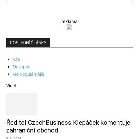
reklama
POSLEDNÍ ČLÁNKY
Vše
Nejlepší
Nejpopulárnější
Více
Ředitel CzechBusiness Klepáček komentuje
zahraniční obchod
7. 8. 2026