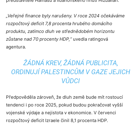
představitele Hamásu a libanonského hnutí Hizballáh.
„Veřejné finance byly narušeny. V roce 2024 očekáváme
rozpočtový deficit 7,8 procenta hrubého domácího
produktu, zatímco dluh ve střednědobém horizontu
zůstane nad 70 procenty HDP,“
uvedla ratingová
agentura.
ŽÁDNÁ KREV, ŽÁDNÁ PUBLICITA,
ORDINUJÍ PALESTINCŮM V GAZE JEJICH
VŮDCI
Předpověděla zároveň, že dluh země bude mít rostoucí
tendenci i po roce 2025, pokud budou pokračovat vyšší
vojenské výdaje a nejistota v ekonomice. V červenci
rozpočtový deficit Izraele činil 8,1 procenta HDP.