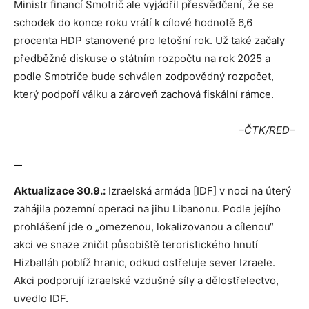
Ministr financí Smotrič ale vyjádřil přesvědčení, že se
schodek do konce roku vrátí k cílové hodnotě 6,6
procenta HDP stanovené pro letošní rok. Už také začaly
předběžné diskuse o státním rozpočtu na rok 2025 a
podle Smotriče bude schválen zodpovědný rozpočet,
který podpoří válku a zároveň zachová fiskální rámce.
–ČTK/RED–
—
Aktualizace 30.9.:
Izraelská armáda [IDF] v noci na úterý
zahájila pozemní operaci na jihu Libanonu. Podle jejího
prohlášení jde o „omezenou, lokalizovanou a cílenou“
akci ve snaze zničit působiště teroristického hnutí
Hizballáh poblíž hranic, odkud ostřeluje sever Izraele.
Akci podporují izraelské vzdušné síly a dělostřelectvo,
uvedlo IDF.