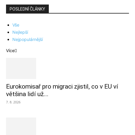
POSLEDNÍ ČLÁNKY
Vše
Nejlepší
Nejpopulárnější
Více
Eurokomisař pro migraci zjistil, co v EU ví
většina lidí už...
7. 8. 2026