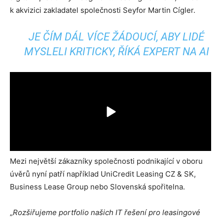
k akvizici zakladatel společnosti Seyfor Martin Cígler.
JE ČÍM DÁL VÍCE ŽÁDOUCÍ, ABY LIDÉ
MYSLELI KRITICKY, ŘÍKÁ EXPERT NA AI
Mezi největší zákazníky společnosti podnikající v oboru
úvěrů nyní patří například UniCredit Leasing CZ & SK,
Business Lease Group nebo Slovenská spořitelna.
„
Rozšiřujeme portfolio našich IT řešení pro leasingové