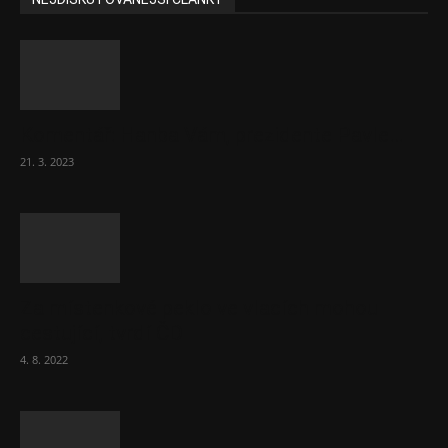
Komentář: Hanba Vám, prezidente Pavle…
21. 3. 2023
Za místenkové peklo ve vlacích mohou
cestující, tvrdí ČD
4. 8. 2022