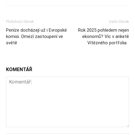
Předchozí článek
Další článek
Peníze docházejí už i Evropské
Rok 2025 pohledem nejen
komisi. Omezí zastoupení ve
ekonomů? Víc v anketě
světě
Vítězného portfolia
KOMENTÁŘ