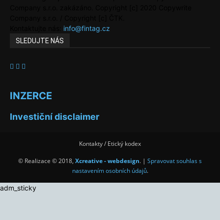
Company s.r.o. zakázáno. Copyright [c] 2020 Copywrite
Company s.r.o. / Copyright [c] ČTK.
Kontaktujte nás:
info@fintag.cz
SLEDUJTE NÁS
INZERCE
Investiční disclaimer
Kontakty / Etický kodex
© Realizace © 2018,
Xcreative - webdesign
. |
Spravovat souhlas s
nastavením osobních údajů
.
adm_sticky