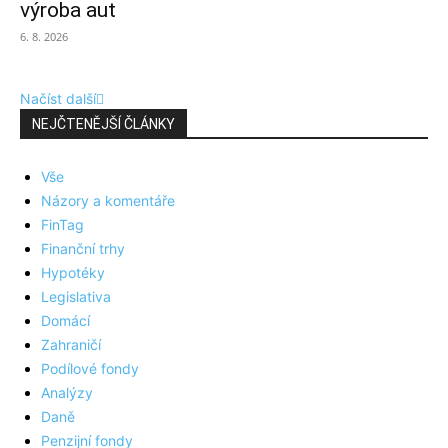
výroba aut
6. 8. 2026
Načíst další
NEJČTENĚJŠÍ ČLÁNKY
Vše
Názory a komentáře
FinTag
Finanční trhy
Hypotéky
Legislativa
Domácí
Zahraničí
Podílové fondy
Analýzy
Daně
Penzijní fondy