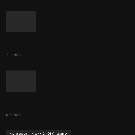
Musk vyjevil další ze svých vizí. Je to
raketový růst tržeb...
7. 8. 2026
ČNB sazby nezměnila. Předchozí zvýšení
bylo správné, uvedl Michl
6. 8. 2026
NEJDISKUTOVANĚJŠÍ ČLÁNKY