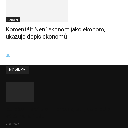
Domácí
Komentář: Není ekonom jako ekonom,
ukazuje dopis ekonomů
NOVINKY
Eurokomisař pro migraci zjistil, co v EU ví
většina lidí už...
7. 8. 2026