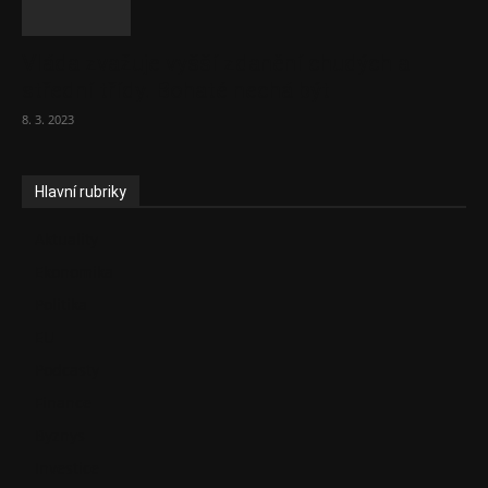
Vláda zvažuje vyšší zdanění chudých a
střední třídy. Bohaté nechá být
8. 3. 2023
Hlavní rubriky
Aktuality
Ekonomika
Politika
EU
Podcasty
Finance
Byznys
Investice