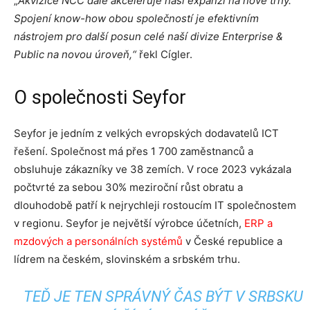
„
Akvizice NCC dále akceleruje naši expanzi na nové trhy.
Spojení know-how obou společností je efektivním
nástrojem pro další posun celé naší divize Enterprise &
Public na novou úroveň,“
řekl Cígler.
O společnosti Seyfor
Seyfor je jedním z velkých evropských dodavatelů ICT
řešení. Společnost má přes 1 700 zaměstnanců a
obsluhuje zákazníky ve 38 zemích. V roce 2023 vykázala
počtvrté za sebou 30% meziroční růst obratu a
dlouhodobě patří k nejrychleji rostoucím IT společnostem
v regionu. Seyfor je největší výrobce účetních,
ERP a
mzdových a personálních systémů
v České republice a
lídrem na českém, slovinském a srbském trhu.
TEĎ JE TEN SPRÁVNÝ ČAS BÝT V SRBSKU