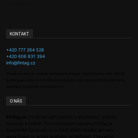
Ke kávě a čaji
Adman´s Choice
KONTAKT
+420 777 264 528
+420 606 831 394
info@fintag.cz
Obsah serveru je chráněn autorským právem. Jakékoli jeho užití včetně
publikování nebo jiného šíření je zakázáno bez předchozího písemného
souhlasu Copywrite Company s.r.o.
O NÁS
FinTag.cz
přináší aktuální zprávy z ekonomiky, politiky,
byznysu a financí. Provozovatelem serveru FinTag je
Copywrite Company s.r.o. Další šíření obsahu serveru
www.fintag.cz je bez souhlasu společnosti Copywrite