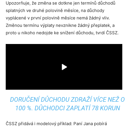
Upozorňuje, že změna se dotkne jen termínů důchodů
splatných ve druhé polovině měsíce, na důchody
vyplácené v první polovině měsíce nemá žádný vliv.
Změnou termínu výplaty nevznikne žádný přeplatek, a
proto u nikoho nedojde ke snížení důchodu, tvrdí ČSSZ.
DORUČENÍ DŮCHODU ZDRAŽÍ VÍCE NEŽ O
100 %. DŮCHODCI ZAPLATÍ 78 KORUN
ČSSZ přidává i modelový příklad: Paní Jana pobírá