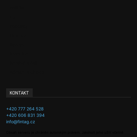
Politika
EU
Podcasty
Finance
Byznys
Investice
Ke kávě a čaji
Adman´s Choice
KONTAKT
+420 777 264 528
+420 606 831 394
info@fintag.cz
Obsah serveru je chráněn autorským právem. Jakékoli jeho užití včetně