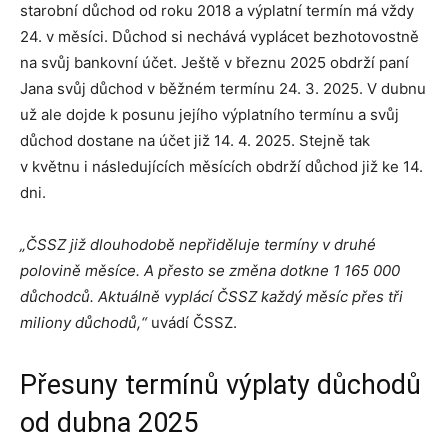
starobní důchod od roku 2018 a výplatní termín má vždy
24. v měsíci. Důchod si nechává vyplácet bezhotovostně
na svůj bankovní účet. Ještě v březnu 2025 obdrží paní
Jana svůj důchod v běžném termínu 24. 3. 2025. V dubnu
už ale dojde k posunu jejího výplatního termínu a svůj
důchod dostane na účet již 14. 4. 2025. Stejně tak
v květnu i následujících měsících obdrží důchod již ke 14.
dni.
„ČSSZ již dlouhodobě nepřiděluje termíny v druhé
polovině měsíce. A přesto se změna dotkne 1 165 000
důchodců. Aktuálně vyplácí ČSSZ každý měsíc přes tři
miliony důchodů,“
uvádí ČSSZ.
Přesuny termínů výplaty důchodů
od dubna 2025