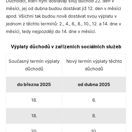
Důchodci, kteří nyní dostávají svůj důchod 22. den v
měsíci, jej od dubna budou dostávat již 12. den v měsíci
apod. Všichni tak budou nově dostávat svou výplatu v
jednom z těchto termínů: 2., 4., 6., 8., 10., 12. a 14. dne v
měsíci, tedy nejpozději do 14. dne v měsíci.
Výplaty důchodů v zařízeních sociálních služeb
Současný termín výplaty
Nový termín výplaty těchto
důchodů
důchodů
do března 2025
od dubna 2025
16.
6.
18.
8.
20.
10.