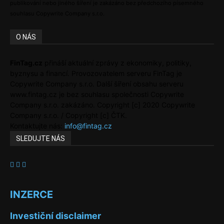
publikování nebo jiného šíření je zakázáno bez předchozího písemného
souhlasu Copywrite Company s.r.o.
O NÁS
FinTag.cz
přináší aktuální zprávy z ekonomiky, politiky,
byznysu a financí. Provozovatelem serveru FinTag je
Copywrite Company s.r.o. Další šíření obsahu serveru
www.fintag.cz je bez souhlasu společnosti Copywrite
Company s.r.o. zakázáno. Copyright [c] 2020 Copywrite
Company s.r.o. / Copyright [c] ČTK.
Kontaktujte nás:
info@fintag.cz
SLEDUJTE NÁS
INZERCE
Investiční disclaimer