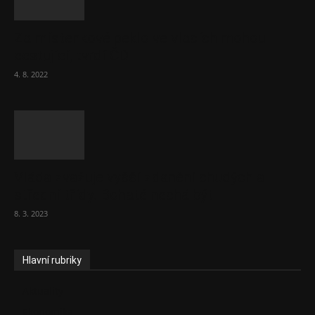
Za místenkové peklo ve vlacích mohou
cestující, tvrdí ČD
4. 8. 2022
Vláda zvažuje vyšší zdanění chudých a
střední třídy. Bohaté nechá být
8. 3. 2023
Hlavní rubriky
Aktuality
Ekonomika