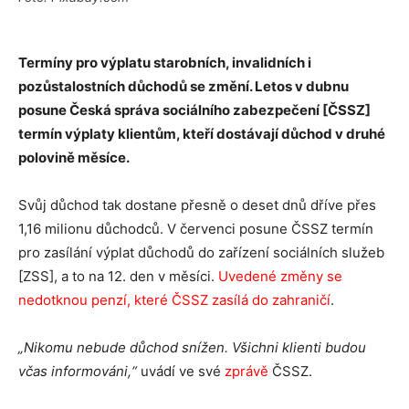
Termíny pro výplatu starobních, invalidních i
pozůstalostních důchodů se změní. Letos v dubnu
posune Česká správa sociálního zabezpečení [ČSSZ]
termín výplaty klientům, kteří dostávají důchod v druhé
polovině měsíce.
Svůj důchod tak dostane přesně o deset dnů dříve přes
1,16 milionu důchodců. V červenci posune ČSSZ termín
pro zasílání výplat důchodů do zařízení sociálních služeb
[ZSS], a to na 12. den v měsíci.
Uvedené změny se
nedotknou penzí, které ČSSZ zasílá do zahraničí
.
„Nikomu nebude důchod snížen. Všichni klienti budou
včas informováni,“
uvádí ve své
zprávě
ČSSZ.