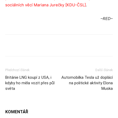
sociálních věcí Mariana Jurečky [KDU-ČSL]
.
–RED–
Předchozí článek
Další článek
Británie LNG koupí z USA, i
Automobilka Tesla už doplácí
kdyby ho měla vozit přes půl
na politické aktivity Elona
světa
Muska
KOMENTÁŘ