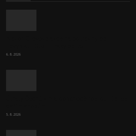
Názor: Slevové akce na potraviny se
nevyplatí. Stojí mraky peněz
6. 8. 2026
Útraty Čechů v maloobchodě rostou. Dál se
daří e-shopům
5. 8. 2026