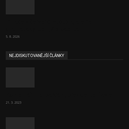
Inflace v červenci stoupla, ale ne
dramaticky. Je 1,7 procenta
5. 8. 2026
NEJDISKUTOVANĚJŠÍ ČLÁNKY
Komentář: Hanba Vám, prezidente Pavle…
21. 3. 2023