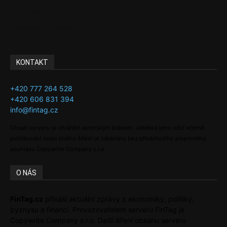
Ke kávě a čaji
Adman´s Choice
KONTAKT
+420 777 264 528
+420 606 831 394
info@fintag.cz
Obsah serveru je chráněn autorským právem. Jakékoli jeho užití včetně
publikování nebo jiného šíření je zakázáno bez předchozího písemného
souhlasu Copywrite Company s.r.o.
O NÁS
FinTag.cz
přináší aktuální zprávy z ekonomiky, politiky,
byznysu a financí. Provozovatelem serveru FinTag je
Copywrite Company s.r.o. Další šíření obsahu serveru