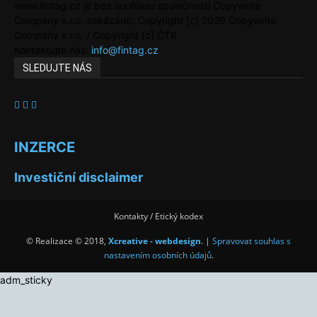
www.fintag.cz je bez souhlasu společnosti Copywrite
Company s.r.o. zakázáno. Copyright [c] 2020 Copywrite
Company s.r.o. / Copyright [c] ČTK.
Kontaktujte nás:
info@fintag.cz
SLEDUJTE NÁS
INZERCE
Investiční disclaimer
Kontakty / Etický kodex
© Realizace © 2018,
Xcreative - webdesign
. |
Spravovat souhlas s
nastavením osobních údajů
.
adm_sticky