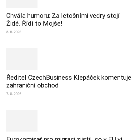
Chvála humoru: Za letošními vedry stojí
Židé. Řídí to Mojše!
8. 8. 2026
Ředitel CzechBusiness Klepáček komentuje
zahraniční obchod
7. 8. 2026
Eurokomisař pro migraci zjistil, co v EU ví