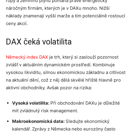
ropy a zemního plynu pomáhá právě energeticky
náročným firmám, kterých je v DAXu mnoho. Nižší
náklady znamenají vyšší marže a tím potenciálně rostoucí
ceny akcií.
DAX čeká volatilita
Německý index DAX
je trh, který si zaslouží pozornost
zvlášť v aktuálním dynamickém prostředí. Kombinuje
vysokou likviditu, silnou ekonomickou základnu a citlivost
na aktuální dění, což z něj dělá skvělé hřiště hlavně pro
aktivní obchodníky. Avšak pozor na rizika:
Vysoká volatilita:
Při obchodování DAXu je důležité
mít zvládnutý risk management.
Makroekonomická data:
Sledujte ekonomický
kalendář. Zprávy z Německa nebo eurozóny často