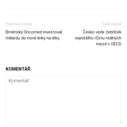
Předchozí článek
Další článek
Brněnský Oncomed investoval
Česko vede žebříček
miliardu do nové linky na léky
nejnižšího růstu reálných
mezd v OECD
KOMENTÁŘ