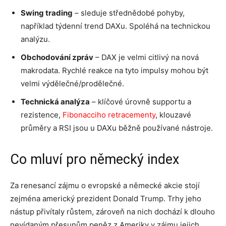
Swing trading
– sleduje střednědobé pohyby,
například týdenní trend DAXu. Spoléhá na technickou
analýzu.
Obchodování zpráv
– DAX je velmi citlivý na nová
makrodata. Rychlé reakce na tyto impulsy mohou být
velmi výdělečné/prodělečné.
Technická analýza
– klíčové úrovně supportu a
rezistence,
Fibonacciho retracementy
, klouzavé
průměry a RSI jsou u DAXu běžně používané nástroje.
Co mluví pro německý index
Za renesancí zájmu o evropské a německé akcie stojí
zejména americký prezident Donald Trump. Trhy jeho
nástup přivítaly růstem, zároveň na nich dochází k dlouho
nevídaným přesunům peněz z Ameriky v zájmu jejich