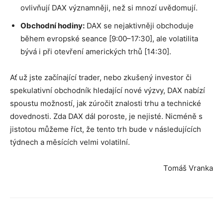
ovlivňují DAX významněji, než si mnozí uvědomují.
Obchodní hodiny:
DAX se nejaktivněji obchoduje
během evropské seance [9:00–17:30], ale volatilita
bývá i při otevření amerických trhů [14:30].
Ať už jste začínající trader, nebo zkušený investor či
spekulativní obchodník hledající nové výzvy, DAX nabízí
spoustu možností, jak zúročit znalosti trhu a technické
dovednosti. Zda DAX dál poroste, je nejisté. Nicméně s
jistotou můžeme říct, že tento trh bude v následujících
týdnech a měsících velmi volatilní.
Tomáš Vranka