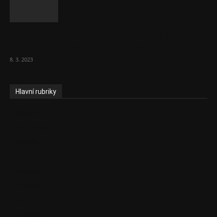
Vláda zvažuje vyšší zdanění chudých a
střední třídy. Bohaté nechá být
8. 3. 2023
Hlavní rubriky
Aktuality
Ekonomika
Politika
EU
Podcasty
Finance
Byznys
Investice