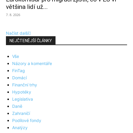
většina lidí už...
7. 8. 2026
Načíst další
NEJČTENĚJŠÍ ČLÁNKY
Vše
Názory a komentáře
FinTag
Domácí
Finanční trhy
Hypotéky
Legislativa
Daně
Zahraničí
Podílové fondy
Analýzy