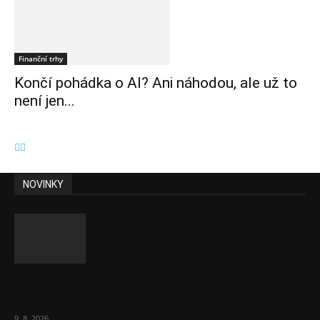
Finanční trhy
Končí pohádka o AI? Ani náhodou, ale už to
není jen...
NOVINKY
Obcí s vlastními firmami přibývá. Majoritu
drží v 1 037 firmách
9. 8. 2026