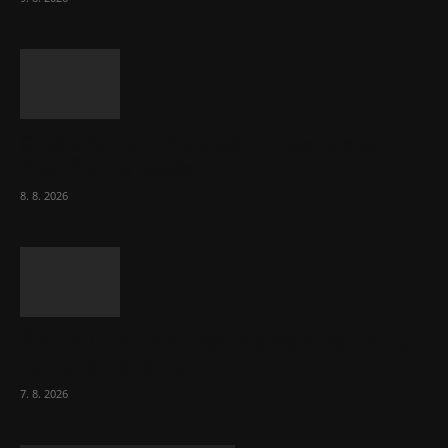
Chvála humoru: Za letošními vedry stojí
Židé. Řídí to Mojše!
8. 8. 2026
Ředitel CzechBusiness Klepáček komentuje
zahraniční obchod
7. 8. 2026