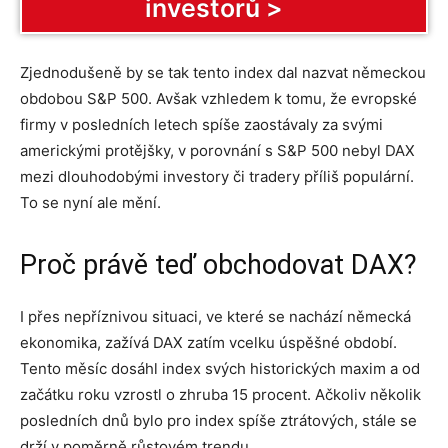
investorů >
Zjednodušeně by se tak tento index dal nazvat německou
obdobou S&P 500. Avšak vzhledem k tomu, že evropské
firmy v posledních letech spíše zaostávaly za svými
americkými protějšky, v porovnání s S&P 500 nebyl DAX
mezi dlouhodobými investory či tradery příliš populární.
To se nyní ale mění.
Proč právě teď obchodovat DAX?
I přes nepříznivou situaci, ve které se nachází německá
ekonomika, zažívá DAX zatím vcelku úspěšné období.
Tento měsíc dosáhl index svých historických maxim a od
začátku roku vzrostl o zhruba 15 procent. Ačkoliv několik
posledních dnů bylo pro index spíše ztrátových, stále se
drží v poměrně růstovém trendu.