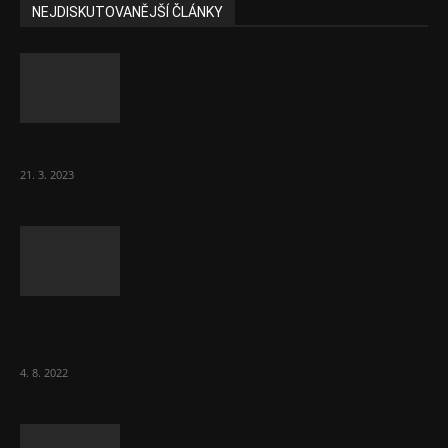
NEJDISKUTOVANĚJŠÍ ČLÁNKY
Komentář: Hanba Vám, prezidente Pavle…
21. 3. 2023
Za místenkové peklo ve vlacích mohou
cestující, tvrdí ČD
4. 8. 2022