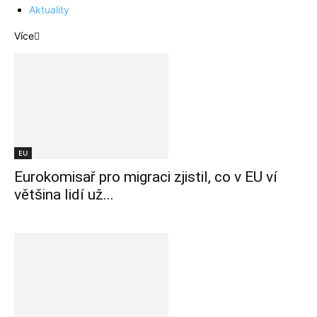
Aktuality
Více
EU
Eurokomisař pro migraci zjistil, co v EU ví
většina lidí už...