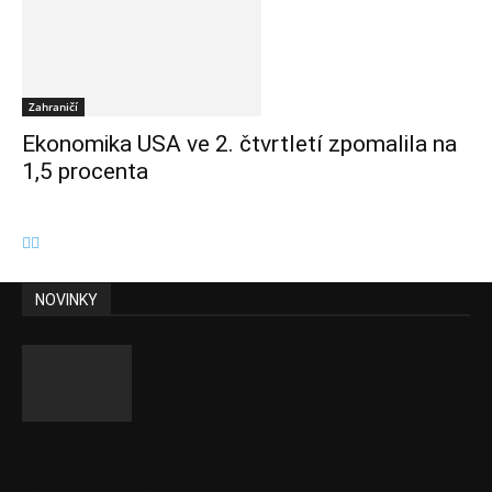
Zahraničí
Ekonomika USA ve 2. čtvrtletí zpomalila na
1,5 procenta
NOVINKY
ČNB sazby nezměnila. Předchozí zvýšení
bylo správné, uvedl Michl