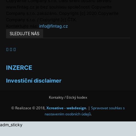
Copywrite Company s.r.o. Další šíření obsahu serveru
www.fintag.cz je bez souhlasu společnosti Copywrite
Company s.r.o. zakázáno. Copyright [c] 2020 Copywrite
Company s.r.o. / Copyright [c] ČTK.
Kontaktujte nás:
info@fintag.cz
SLEDUJTE NÁS
INZERCE
Investiční disclaimer
Kontakty / Etický kodex
© Realizace © 2018,
Xcreative - webdesign
. |
Spravovat souhlas s
nastavením osobních údajů
.
adm_sticky