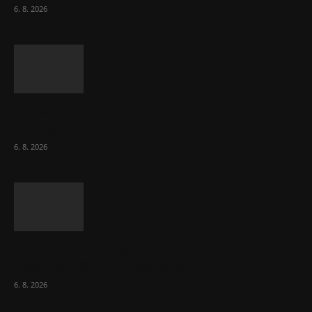
6. 8. 2026
Českému průmyslu se daří. Táhne ho hlavně
výroba aut
6. 8. 2026
Názor: Slevové akce na potraviny se
nevyplatí. Stojí mraky peněz
6. 8. 2026