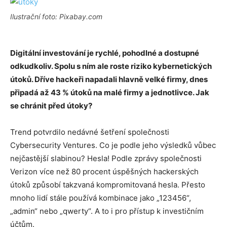
Ilustrační foto: Pixabay.com
Digitální investování je rychlé, pohodlné a dostupné
odkudkoliv. Spolu s ním ale roste riziko kybernetických
útoků. Dříve hackeři napadali hlavně velké firmy, dnes
připadá až 43 % útoků na malé firmy a jednotlivce. Jak
se chránit před útoky?
Trend potvrdilo nedávné šetření společnosti
Cybersecurity Ventures. Co je podle jeho výsledků vůbec
nejčastější slabinou? Hesla! Podle zprávy společnosti
Verizon více než 80 procent úspěšných hackerských
útoků způsobí takzvaná kompromitovaná hesla. Přesto
mnoho lidí stále používá kombinace jako „123456“,
„admin“ nebo „qwerty“. A to i pro přístup k investičním
účtům.