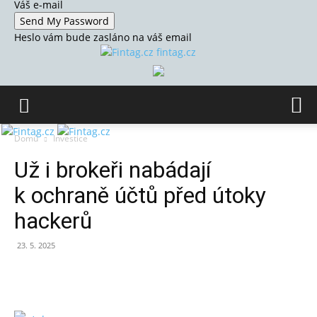
Váš e-mail
Heslo vám bude zasláno na váš email
fintag.cz
Domů
Investice
Už i brokeři nabádají
k ochraně účtů před útoky
hackerů
23. 5. 2025