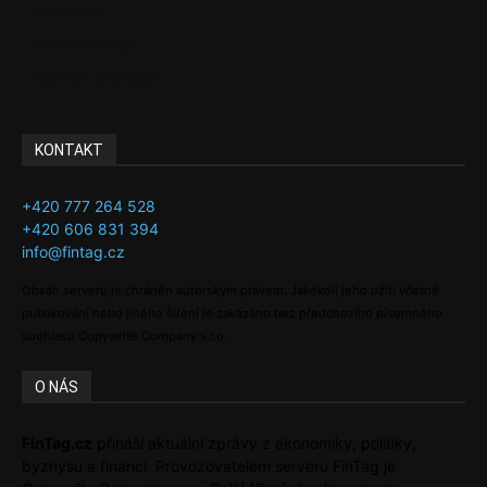
Investice
Ke kávě a čaji
Adman´s Choice
KONTAKT
+420 777 264 528
+420 606 831 394
info@fintag.cz
Obsah serveru je chráněn autorským právem. Jakékoli jeho užití včetně
publikování nebo jiného šíření je zakázáno bez předchozího písemného
souhlasu Copywrite Company s.r.o.
O NÁS
FinTag.cz
přináší aktuální zprávy z ekonomiky, politiky,
byznysu a financí. Provozovatelem serveru FinTag je