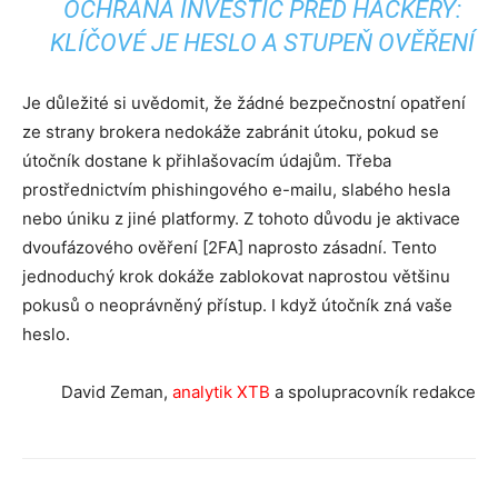
OCHRANA INVESTIC PŘED HACKERY:
KLÍČOVÉ JE HESLO A STUPEŇ OVĚŘENÍ
Je důležité si uvědomit, že žádné bezpečnostní opatření
ze strany brokera nedokáže zabránit útoku, pokud se
útočník dostane k přihlašovacím údajům. Třeba
prostřednictvím phishingového e-mailu, slabého hesla
nebo úniku z jiné platformy. Z tohoto důvodu je aktivace
dvoufázového ověření [2FA] naprosto zásadní. Tento
jednoduchý krok dokáže zablokovat naprostou většinu
pokusů o neoprávněný přístup. I když útočník zná vaše
heslo.
David Zeman,
analytik XTB
a spolupracovník redakce