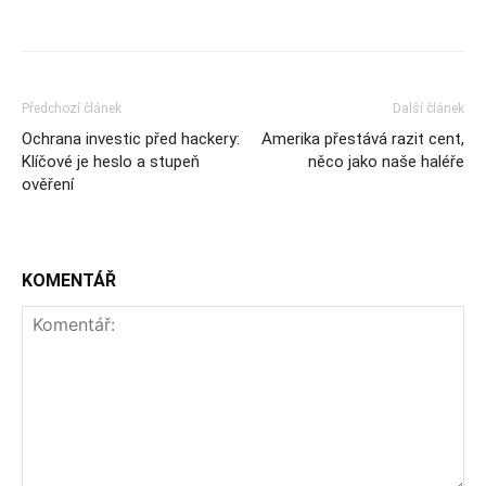
Předchozí článek
Další článek
Ochrana investic před hackery:
Amerika přestává razit cent,
Klíčové je heslo a stupeň
něco jako naše haléře
ověření
KOMENTÁŘ