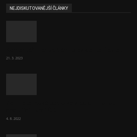
NEJDISKUTOVANĚJŠÍ ČLÁNKY
Komentář: Hanba Vám, prezidente Pavle…
21. 3. 2023
Za místenkové peklo ve vlacích mohou
cestující, tvrdí ČD
4. 8. 2022