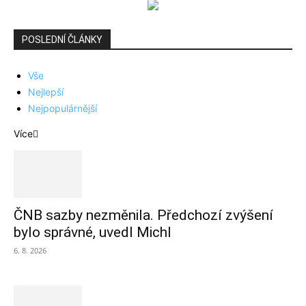
POSLEDNÍ ČLÁNKY
Vše
Nejlepší
Nejpopulárnější
Více
ČNB sazby nezměnila. Předchozí zvýšení
bylo správné, uvedl Michl
6. 8. 2026