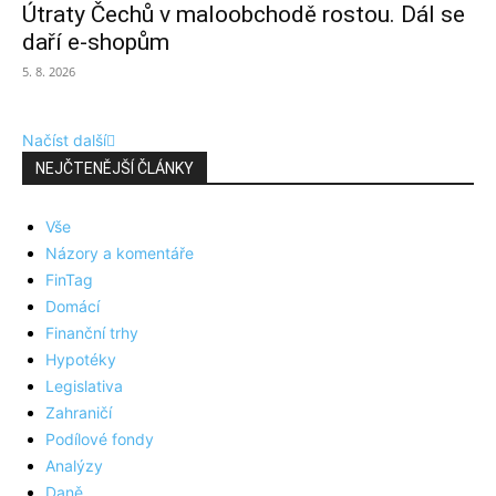
Útraty Čechů v maloobchodě rostou. Dál se
daří e-shopům
5. 8. 2026
Načíst další
NEJČTENĚJŠÍ ČLÁNKY
Vše
Názory a komentáře
FinTag
Domácí
Finanční trhy
Hypotéky
Legislativa
Zahraničí
Podílové fondy
Analýzy
Daně