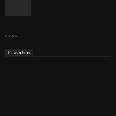
Vláda zvažuje vyšší zdanění chudých a
střední třídy. Bohaté nechá být
8. 3. 2023
Hlavní rubriky
Aktuality
Ekonomika
Politika
EU
Podcasty
Finance
Byznys