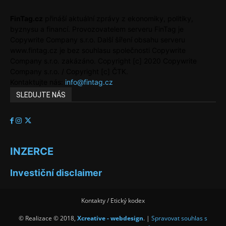
FinTag.cz
přináší aktuální zprávy z ekonomiky, politiky,
byznysu a financí. Provozovatelem serveru FinTag je
Copywrite Company s.r.o. Další šíření obsahu serveru
www.fintag.cz je bez souhlasu společnosti Copywrite
Company s.r.o. zakázáno. Copyright [c] 2020 Copywrite
Company s.r.o. / Copyright [c] ČTK.
Kontaktujte nás:
info@fintag.cz
SLEDUJTE NÁS
INZERCE
Investiční disclaimer
Kontakty / Etický kodex
© Realizace © 2018,
Xcreative - webdesign
. |
Spravovat souhlas s