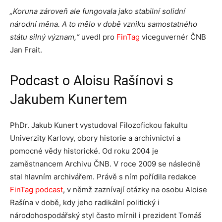
„Koruna zároveň ale fungovala jako stabilní solidní
národní měna. A to mělo v době vzniku samostatného
státu silný význam,“
uvedl pro
FinTag
viceguvernér ČNB
Jan Frait.
Podcast o Aloisu Rašínovi s
Jakubem Kunertem
PhDr. Jakub Kunert vystudoval Filozofickou fakultu
Univerzity Karlovy, obory historie a archivnictví a
pomocné vědy historické. Od roku 2004 je
zaměstnancem Archivu ČNB. V roce 2009 se následně
stal hlavním archivářem. Právě s ním pořídila redakce
FinTag podcast
, v němž zaznívají otázky na osobu Aloise
Rašína v době, kdy jeho radikální politický i
národohospodářský styl často mírnil i prezident Tomáš