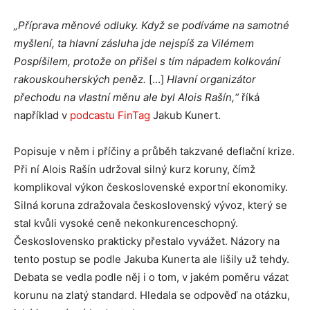
„Příprava měnové odluky. Když se podíváme na samotné
myšlení, ta hlavní zásluha jde nejspíš za Vilémem
Pospíšilem, protože on přišel s tím nápadem kolkování
rakouskouherských peněz.
[…]
Hlavní organizátor
přechodu na vlastní měnu ale byl Alois Rašín,“
říká
například v
podcastu FinTag
Jakub Kunert.
Popisuje v něm i příčiny a průběh takzvané deflační krize.
Při ní Alois Rašín udržoval silný kurz koruny, čímž
komplikoval výkon československé exportní ekonomiky.
Silná koruna zdražovala československý vývoz, který se
stal kvůli vysoké ceně nekonkurenceschopný.
Československo prakticky přestalo vyvážet. Názory na
tento postup se podle Jakuba Kunerta ale lišily už tehdy.
Debata se vedla podle něj i o tom, v jakém poměru vázat
korunu na zlatý standard. Hledala se odpověď na otázku,