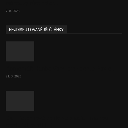
raketový růst tržeb...
7. 8. 2026
NEJDISKUTOVANĚJŠÍ ČLÁNKY
Komentář: Hanba Vám, prezidente Pavle…
21. 3. 2023
Za místenkové peklo ve vlacích mohou
cestující, tvrdí ČD