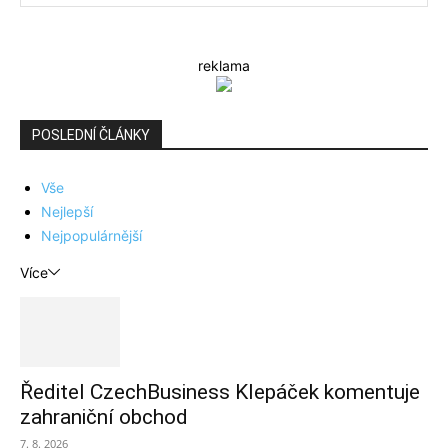
reklama
POSLEDNÍ ČLÁNKY
Vše
Nejlepší
Nejpopulárnější
Více
Ředitel CzechBusiness Klepáček komentuje
zahraniční obchod
7. 8. 2026