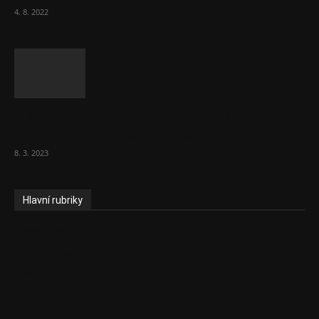
4. 8. 2022
Vláda zvažuje vyšší zdanění chudých a
střední třídy. Bohaté nechá být
8. 3. 2023
Hlavní rubriky
Aktuality
Ekonomika
Politika
EU
Podcasty