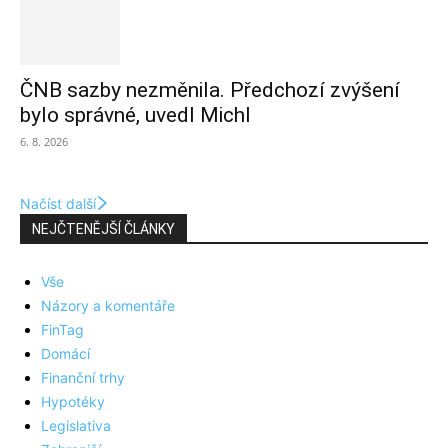
ČNB sazby nezměnila. Předchozí zvýšení
bylo správné, uvedl Michl
6. 8. 2026
Načíst další
NEJČTENĚJŠÍ ČLÁNKY
Vše
Názory a komentáře
FinTag
Domácí
Finanční trhy
Hypotéky
Legislativa