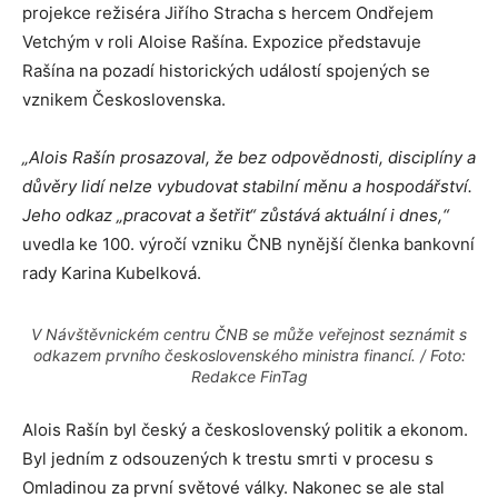
projekce režiséra Jiřího Stracha s hercem Ondřejem
Vetchým v roli Aloise Rašína. Expozice představuje
Rašína na pozadí historických událostí spojených se
vznikem Československa.
„Alois Rašín prosazoval, že bez odpovědnosti, disciplíny a
důvěry lidí nelze vybudovat stabilní měnu a hospodářství.
Jeho odkaz „pracovat a šetřit“ zůstává aktuální i dnes,“
uvedla ke 100. výročí vzniku ČNB nynější členka bankovní
rady Karina Kubelková.
V Návštěvnickém centru ČNB se může veřejnost seznámit s
odkazem prvního československého ministra financí. / Foto:
Redakce FinTag
Alois Rašín byl český a československý politik a ekonom.
Byl jedním z odsouzených k trestu smrti v procesu s
Omladinou za první světové války. Nakonec se ale stal