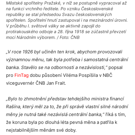
Městské spořitelny Pražské, v níž se postupně vypracoval až
na funkci vrchního ředitele. Po vzniku Československé
republiky se stal předsedou Svazu československých
spořitelen. Spořitelní hnutí zastupoval i na mezinárodní úrovni.
V průběhu I. světové války se aktivně zapojil do
protirakouského odboje a 28. října 1918 se zúčastnil převzetí
moci Národním výborem. / Foto: ČNB
„V roce 1926 byl učiněn ten krok, abychom provozovali
významnou měnu, tak byla potřeba i samostatná centrální
banka. Stavělo se na odbornosti a nezávislosti,“
popsal
pro
FinTag
dobu působení Viléma Pospíšila v NBČ
viceguvernér ČNB Jan Frait.
„Bylo to zhmotnění představ tehdejšího ministra financí
Rašína, který měl za to, že při správě vlastní silné národní
měny je nutná také nezávislá centrální banka,“
říká s tím,
že koruna byla po dlouhá léta pevná měna a patřila k
nejstabilnějším měnám své doby.