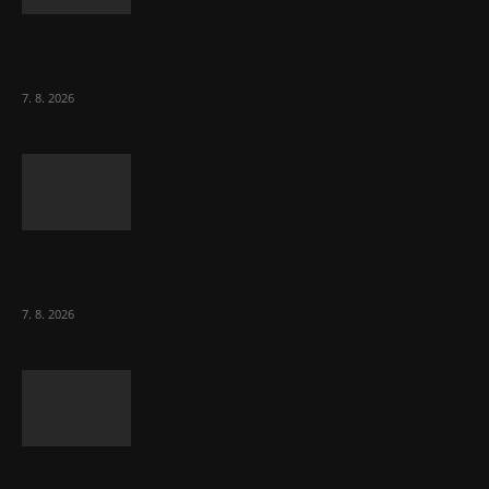
Ředitel CzechBusiness Klepáček komentuje
zahraniční obchod
7. 8. 2026
Eurokomisař pro migraci zjistil, co v EU ví
většina lidí už...
7. 8. 2026
Musk vyjevil další ze svých vizí. Je to