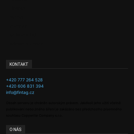
Finance
Byznys
Investice
Ke kávě a čaji
Adman´s Choice
KONTAKT
+420 777 264 528
+420 606 831 394
info@fintag.cz
Obsah serveru je chráněn autorským právem. Jakékoli jeho užití včetně
publikování nebo jiného šíření je zakázáno bez předchozího písemného
souhlasu Copywrite Company s.r.o.
O NÁS