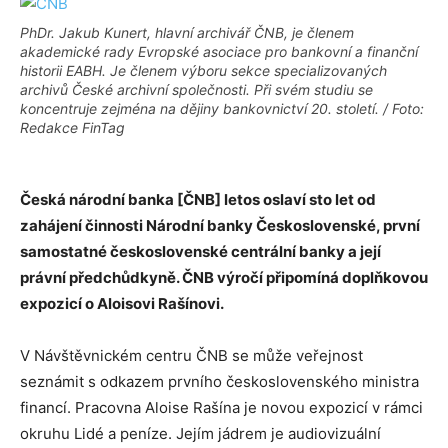
PhDr. Jakub Kunert, hlavní archivář ČNB, je členem
akademické rady Evropské asociace pro bankovní a finanční
historii EABH. Je členem výboru sekce specializovaných
archivů České archivní společnosti. Při svém studiu se
koncentruje zejména na dějiny bankovnictví 20. století. / Foto:
Redakce FinTag
Česká národní banka [ČNB] letos oslaví sto let od
zahájení činnosti Národní banky Československé, první
samostatné československé centrální banky a její
právní předchůdkyně. ČNB výročí připomíná doplňkovou
expozicí o Aloisovi Rašínovi.
V Návštěvnickém centru ČNB se může veřejnost
seznámit s odkazem prvního československého ministra
financí. Pracovna Aloise Rašína je novou expozicí v rámci
okruhu Lidé a peníze. Jejím jádrem je audiovizuální