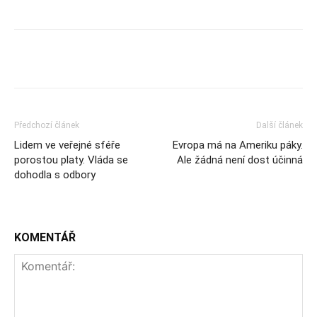
Předchozí článek
Další článek
Lidem ve veřejné sféře
Evropa má na Ameriku páky.
porostou platy. Vláda se
Ale žádná není dost účinná
dohodla s odbory
KOMENTÁŘ