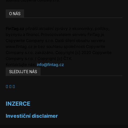
souhlasu Copywrite Company s.r.o.
O NÁS
FinTag.cz
přináší aktuální zprávy z ekonomiky, politiky,
byznysu a financí. Provozovatelem serveru FinTag je
Copywrite Company s.r.o. Další šíření obsahu serveru
www.fintag.cz je bez souhlasu společnosti Copywrite
Company s.r.o. zakázáno. Copyright [c] 2020 Copywrite
Company s.r.o. / Copyright [c] ČTK.
Kontaktujte nás:
info@fintag.cz
SLEDUJTE NÁS
INZERCE
Investiční disclaimer