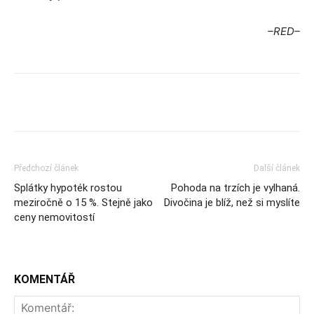
–RED–
Předchozí článek
Další článek
Splátky hypoték rostou
Pohoda na trzích je vylhaná.
meziročně o 15 %. Stejně jako
Divočina je blíž, než si myslíte
ceny nemovitostí
KOMENTÁŘ