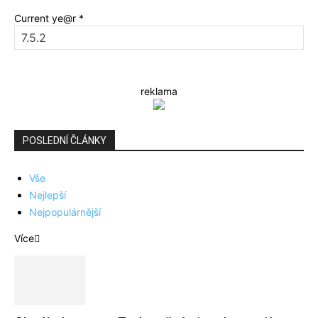
Current ye@r
*
reklama
POSLEDNÍ ČLÁNKY
Vše
Nejlepší
Nejpopulárnější
Více