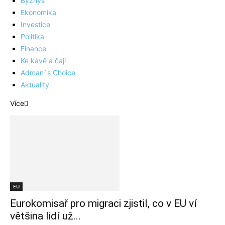
Byznys
Ekonomika
Investice
Politika
Finance
Ke kávě a čaji
Adman´s Choice
Aktuality
Více
EU
Eurokomisař pro migraci zjistil, co v EU ví
většina lidí už...