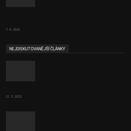
Eurokomisař pro migraci zjistil, co v EU ví
většina lidí už...
7. 8. 2026
NEJDISKUTOVANĚJŠÍ ČLÁNKY
Komentář: Hanba Vám, prezidente Pavle…
21. 3. 2023