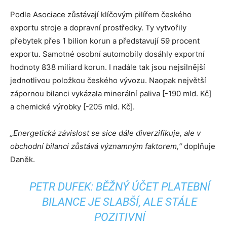
Podle Asociace zůstávají klíčovým pilířem českého
exportu stroje a dopravní prostředky. Ty vytvořily
přebytek přes 1 bilion korun a představují 59 procent
exportu. Samotné osobní automobily dosáhly exportní
hodnoty 838 miliard korun. I nadále tak jsou nejsilnější
jednotlivou položkou českého vývozu. Naopak největší
zápornou bilanci vykázala minerální paliva [-190 mld. Kč]
a chemické výrobky [-205 mld. Kč].
„Energetická závislost se sice dále diverzifikuje, ale v
obchodní bilanci zůstává významným faktorem,“
doplňuje
Daněk.
PETR DUFEK: BĚŽNÝ ÚČET PLATEBNÍ
BILANCE JE SLABŠÍ, ALE STÁLE
POZITIVNÍ