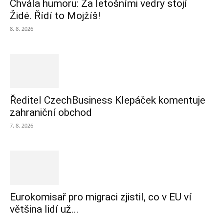
Chvála humoru: Za letošními vedry stojí
Židé. Řídí to Mojžíš!
8. 8. 2026
Ředitel CzechBusiness Klepáček komentuje
zahraniční obchod
7. 8. 2026
Eurokomisař pro migraci zjistil, co v EU ví
většina lidí už...