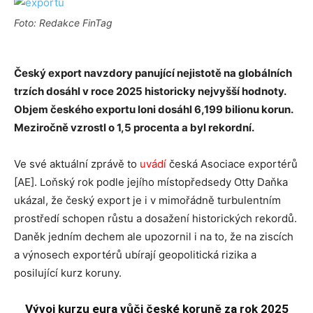
Foto: Redakce FinTag
Český export navzdory panující nejistotě na globálních
trzích dosáhl v roce 2025 historicky nejvyšší hodnoty.
Objem českého exportu loni dosáhl 6,199 bilionu korun.
Meziročně vzrostl o 1,5 procenta a byl rekordní.
Ve své aktuální zprávě to
uvádí
česká Asociace exportérů
[AE]. Loňský rok podle jejího místopředsedy Otty Daňka
ukázal, že český export je i v mimořádně turbulentním
prostředí schopen růstu a dosažení historických rekordů.
Daněk jedním dechem ale upozornil i na to, že na ziscích
a výnosech exportérů ubírají geopolitická rizika a
posilující kurz koruny.
Vývoj kurzu eura vůči české koruně za rok 2025