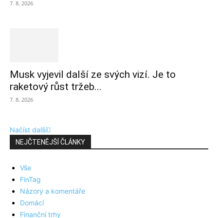
7. 8. 2026
Musk vyjevil další ze svých vizí. Je to
raketový růst tržeb...
7. 8. 2026
Načíst další
NEJČTENĚJŠÍ ČLÁNKY
Vše
FinTag
Názory a komentáře
Domácí
Finanční trhy