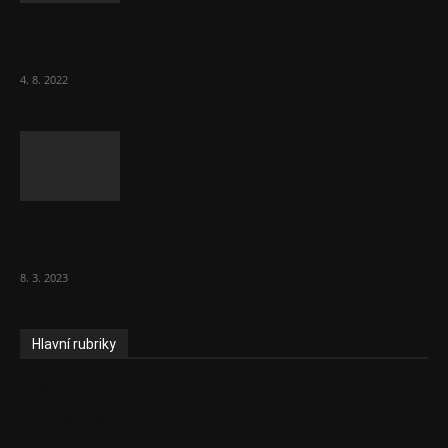
Za místenkové peklo ve vlacích mohou
cestující, tvrdí ČD
4. 8. 2022
Vláda zvažuje vyšší zdanění chudých a
střední třídy. Bohaté nechá být
8. 3. 2023
Hlavní rubriky
Aktuality
Ekonomika
Politika