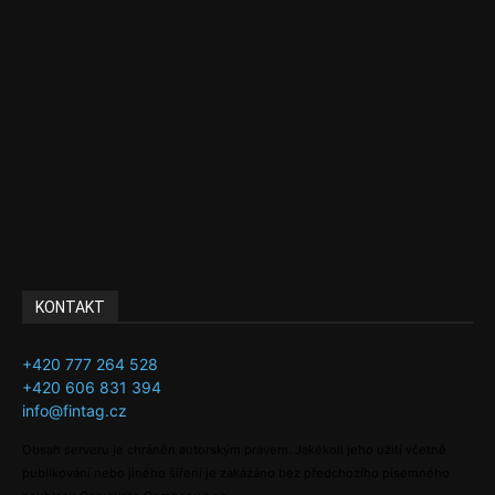
EU
Podcasty
Finance
Byznys
Investice
Ke kávě a čaji
Adman´s Choice
KONTAKT
+420 777 264 528
+420 606 831 394
info@fintag.cz
Obsah serveru je chráněn autorským právem. Jakékoli jeho užití včetně
publikování nebo jiného šíření je zakázáno bez předchozího písemného