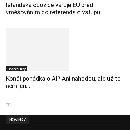
Islandská opozice varuje EU před
vměšováním do referenda o vstupu
Finanční trhy
Končí pohádka o AI? Ani náhodou, ale už to
není jen...
NOVINKY