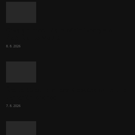
Chvála humoru: Za letošními vedry stojí
Židé. Řídí to Mojžíš!
8. 8. 2026
Ředitel CzechBusiness Klepáček komentuje
zahraniční obchod
7. 8. 2026