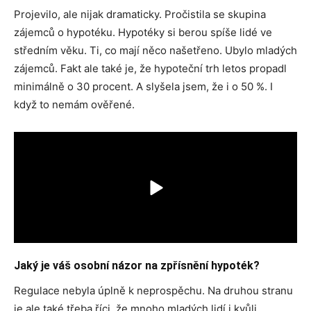
Projevilo, ale nijak dramaticky. Pročistila se skupina
zájemců o hypotéku. Hypotéky si berou spíše lidé ve
středním věku. Ti, co mají něco našetřeno. Ubylo mladých
zájemců. Fakt ale také je, že hypoteční trh letos propadl
minimálně o 30 procent. A slyšela jsem, že i o 50 %. I
když to nemám ověřené.
Jaký je váš osobní názor na zpřísnění hypoték?
Regulace nebyla úplně k neprospěchu. Na druhou stranu
je ale také třeba říci, že mnoho mladých lidí i kvůli