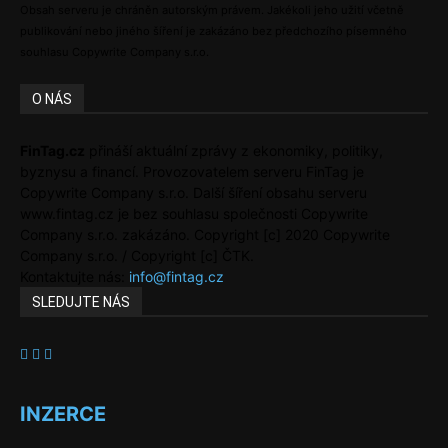
Obsah serveru je chráněn autorským právem. Jakékoli jeho užití včetně
publikování nebo jiného šíření je zakázáno bez předchozího písemného
souhlasu Copywrite Company s.r.o.
O NÁS
FinTag.cz
přináší aktuální zprávy z ekonomiky, politiky,
byznysu a financí. Provozovatelem serveru FinTag je
Copywrite Company s.r.o. Další šíření obsahu serveru
www.fintag.cz je bez souhlasu společnosti Copywrite
Company s.r.o. zakázáno. Copyright [c] 2020 Copywrite
Company s.r.o. / Copyright [c] ČTK.
Kontaktujte nás:
info@fintag.cz
SLEDUJTE NÁS
INZERCE