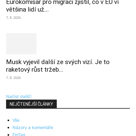
Eurokomisař pro migraci zjistil, co v EU ví
většina lidí už...
7. 8. 2026
Musk vyjevil další ze svých vizí. Je to
raketový růst tržeb...
7. 8. 2026
Načíst další
NEJČTENĚJŠÍ ČLÁNKY
Vše
Názory a komentáře
FinTag