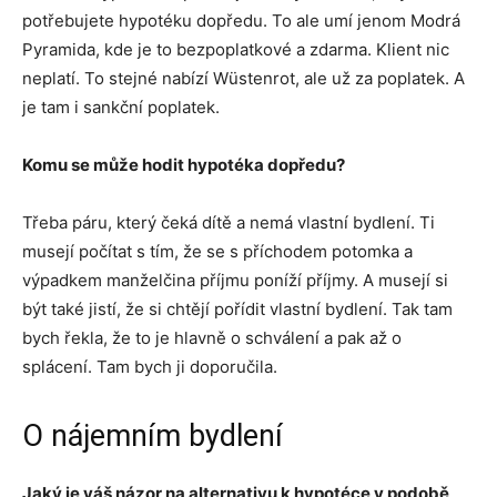
potřebujete hypotéku dopředu. To ale umí jenom Modrá
Pyramida, kde je to bezpoplatkové a zdarma. Klient nic
neplatí. To stejné nabízí Wüstenrot, ale už za poplatek. A
je tam i sankční poplatek.
Komu se může hodit hypotéka dopředu?
Třeba páru, který čeká dítě a nemá vlastní bydlení. Ti
musejí počítat s tím, že se s příchodem potomka a
výpadkem manželčina příjmu poníží příjmy. A musejí si
být také jistí, že si chtějí pořídit vlastní bydlení. Tak tam
bych řekla, že to je hlavně o schválení a pak až o
splácení. Tam bych ji doporučila.
O nájemním bydlení
Jaký je váš názor na alternativu k hypotéce v podobě