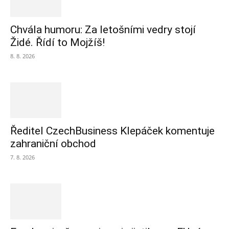
Chvála humoru: Za letošními vedry stojí
Židé. Řídí to Mojžíš!
8. 8. 2026
Ředitel CzechBusiness Klepáček komentuje
zahraniční obchod
7. 8. 2026