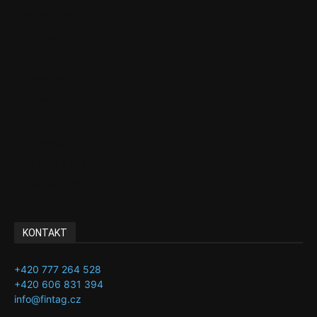
Ekonomika
Politika
EU
Podcasty
Finance
Byznys
Investice
Ke kávě a čaji
Adman´s Choice
KONTAKT
+420 777 264 528
+420 606 831 394
info@fintag.cz