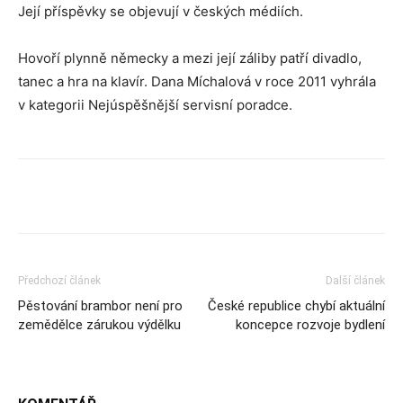
Její příspěvky se objevují v českých médiích.
Hovoří plynně německy a mezi její záliby patří divadlo,
tanec a hra na klavír. Dana Míchalová v roce 2011 vyhrála
v kategorii Nejúspěšnější servisní poradce.
Předchozí článek
Další článek
Pěstování brambor není pro
České republice chybí aktuální
zemědělce zárukou výdělku
koncepce rozvoje bydlení