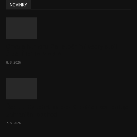
NOVINKY
Chvála humoru: Za letošními vedry stojí
Židé. Řídí to Mojžíš!
8. 8. 2026
Ředitel CzechBusiness Klepáček komentuje
zahraniční obchod
7. 8. 2026