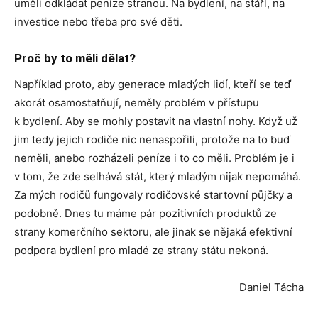
uměli odkládat peníze stranou. Na bydlení, na stáří, na
investice nebo třeba pro své děti.
Proč by to měli dělat?
Například proto, aby generace mladých lidí, kteří se teď
akorát osamostatňují, neměly problém v přístupu
k bydlení. Aby se mohly postavit na vlastní nohy. Když už
jim tedy jejich rodiče nic nenaspořili, protože na to buď
neměli, anebo rozházeli peníze i to co měli. Problém je i
v tom, že zde selhává stát, který mladým nijak nepomáhá.
Za mých rodičů fungovaly rodičovské startovní půjčky a
podobně. Dnes tu máme pár pozitivních produktů ze
strany komerčního sektoru, ale jinak se nějaká efektivní
podpora bydlení pro mladé ze strany státu nekoná.
Daniel Tácha