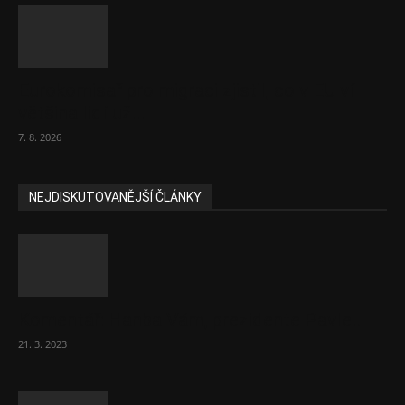
Eurokomisař pro migraci zjistil, co v EU ví
většina lidí už...
7. 8. 2026
NEJDISKUTOVANĚJŠÍ ČLÁNKY
Komentář: Hanba Vám, prezidente Pavle…
21. 3. 2023