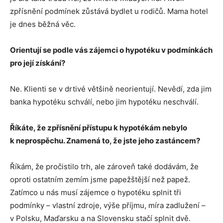
zpřísnění podmínek zůstává bydlet u rodičů. Mama hotel
je dnes běžná věc.
Orientují se podle vás zájemci o hypotéku v podmínkách
pro její získání?
Ne. Klienti se v drtivé většině neorientují. Nevědí, zda jim
banka hypotéku schválí, nebo jim hypotéku neschválí.
Říkáte, že zpřísnění přístupu k hypotékám nebylo
k neprospěchu. Znamená to, že jste jeho zastáncem?
Říkám, že pročistilo trh, ale zároveň také dodávám, že
oproti ostatním zemím jsme papežštější než papež.
Zatímco u nás musí zájemce o hypotéku splnit tři
podmínky – vlastní zdroje, výše příjmu, míra zadlužení –
v Polsku, Maďarsku a na Slovensku stačí splnit dvě.