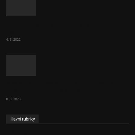
Za místenkové peklo ve vlacích mohou
cestující, tvrdí ČD
4. 8. 2022
Vláda zvažuje vyšší zdanění chudých a
střední třídy. Bohaté nechá být
8. 3. 2023
Hlavní rubriky
Aktuality