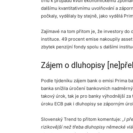
trhu k propadu kvůli ekonomickému zpomale
dalšímu kvantitativnímu uvolňování a zápo
počkaly, vydělaly by stejně, jako vydělá Pri
Zajímavé na tom přitom je, že investory do
instituce. 49 procent emise nakoupily asse
zbytek penzijní fondy spolu s dalšími institu
Zájem o dluhopisy [ne]pře
Podle týdeníku zájem bank o emisi Prima ba
banka snížila úročení bankovních nadměrný
takový úrok, tak je pro banky výhodnější za
úroku ECB pak i dluhopisy se záporným úrok
Slovenský Trend to přitom komentuje:
„I př
rizikovější než třeba dluhopisy německé vlá