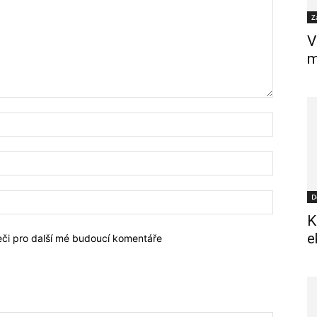
Z
V
m
D
K
e
žeči pro další mé budoucí komentáře