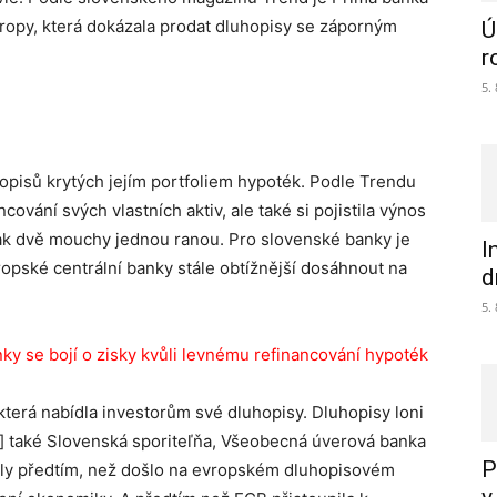
vropy, která dokázala prodat dluhopisy se záporným
Ú
r
5.
opisů krytých jejím portfoliem hypoték. Podle Trendu
ování svých vlastních aktiv, ale také si pojistila výnos
tak dvě mouchy jednou ranou. Pro slovenské banky je
I
pské centrální banky stále obtížnější dosáhnout na
d
5.
ky se bojí o zisky kvůli levnému refinancování hypoték
terá nabídla investorům své dluhopisy. Dluhopisy loni
 také Slovenská sporiteľňa, Všeobecná úverová banka
P
laly předtím, než došlo na evropském dluhopisovém