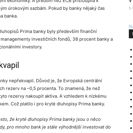
v
ní ekonomiky. A předtím než ECB přistoupila k
rným úrokovým sazbám. Pokud by banky nějaký čas
5.
ma banka.
Na
 dluhopisů Prima banky byly především finanční
t managementy investičních fondů, 38 procent banky a
cionálními investory.
kvapil
nky nepřekvapil. Důvod je, že Evropská centrální
ch rezerv na –0,5 procenta. To znamená, že než
 tyto rezervy nakoupit aktiva. A vzhledem k nízkému
em. Což platilo i pro kryté dluhopisy Prima banky.
esto, že kryté dluhopisy Prima banky jsou o něco
dy, pro mnoho bank je stále výhodnější investovat do