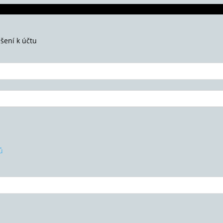
ášení k účtu
ů