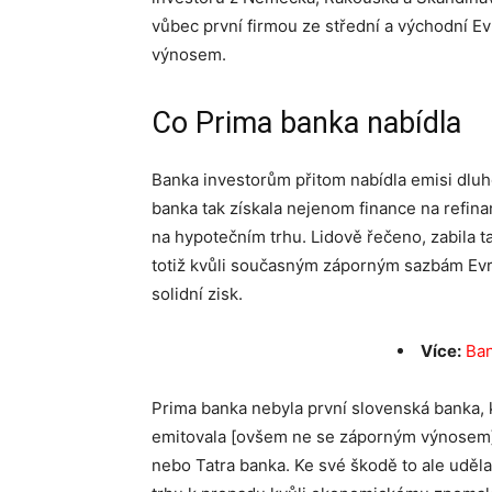
vůbec první firmou ze střední a východní E
výnosem.
Co Prima banka nabídla
Banka investorům přitom nabídla emisi dluh
banka tak získala nejenom finance na refinanc
na hypotečním trhu. Lidově řečeno, zabila 
totiž kvůli současným záporným sazbám Evro
solidní zisk.
Více:
Ban
Prima banka nebyla první slovenská banka, k
emitovala [ovšem ne se záporným výnosem]
nebo Tatra banka. Ke své škodě to ale udě