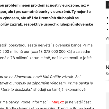
ou problém nejen pro domácnosti v eurozóně, jež v
or, ale i pro samotné banky v eurozóně. Ty nejenže
m výnosem, ale už i do firemních dluhopisů se
ollův zázrak, respektive úspěch dluhopisů slovenské
Ví
vestoři poskytnou šesté největší slovenské bance Prima
ů 503 milionů eur [cca 13 078 000 000 Kč] a za sedm
mená o 78 milionů korun méně, než investovali. A ještě
N
s
u se na Slovensku nově říká Rollův zázrak. Ani
6.
mitovat dluhopisy se záporným výnosem, Prima banka je
která to dokázala,“
shodují se tamější ekonomové.
Prima banky. Podle informací
Fintag.cz
je největší část
vie. Podle slovenského magazínu Trend je Prima banka