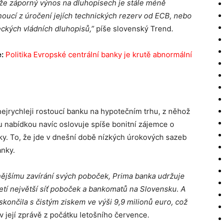
 že záporný výnos na dluhopisech je stále méně
noucí z úročení jejích technických rezerv od ECB, nebo
ckých vládních dluhopisů,”
píše slovenský Trend.
:
Politika Evropské centrální banky je krutě abnormální
ejrychleji rostoucí banku na hypotečním trhu, z něhož
u nabídkou navíc oslovuje spíše bonitní zájemce o
y. To, že jde v dnešní době nízkých úrokových sazeb
anky.
znějšímu zavírání svých poboček, Prima banka udržuje
etí největší síť poboček a bankomatů na Slovensku. A
 skončila s čistým ziskem ve výši 9,9 milionů euro, což
 v její zprávě z počátku letošního července.