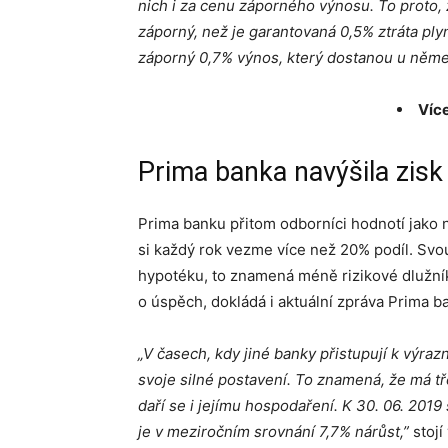
nich i za cenu záporného výnosu. To proto,
záporný, než je garantovaná 0,5% ztráta ply
záporný 0,7% výnos, který dostanou u něme
Více
Prima banka navýšila zisk
Prima banku přitom odborníci hodnotí jako n
si každý rok vezme více než 20% podíl. Svo
hypotéku, to znamená méně rizikové dlužník
o úspěch, dokládá i aktuální zpráva Prima b
„
V časech, kdy jiné banky přistupují k výra
svoje silné postavení. To znamená, že má tř
daří se i jejímu hospodaření. K 30. 06. 2019
je v meziročním srovnání 7,7% nárůst,”
stojí