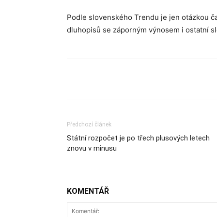
Podle slovenského Trendu je jen otázkou č
dluhopisů se záporným výnosem i ostatní s
Sdílet
Předchozí článek
Státní rozpočet je po třech plusových letech
znovu v minusu
KOMENTÁŘ