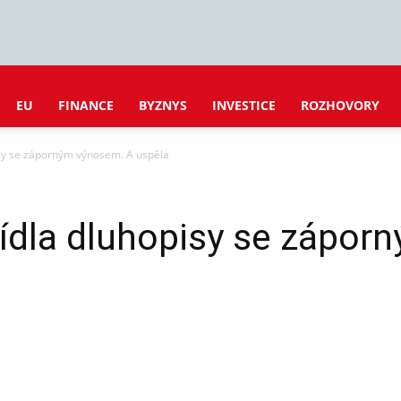
EU
FINANCE
BYZNYS
INVESTICE
ROZHOVORY
sy se záporným výnosem. A uspěla
ídla dluhopisy se zápor