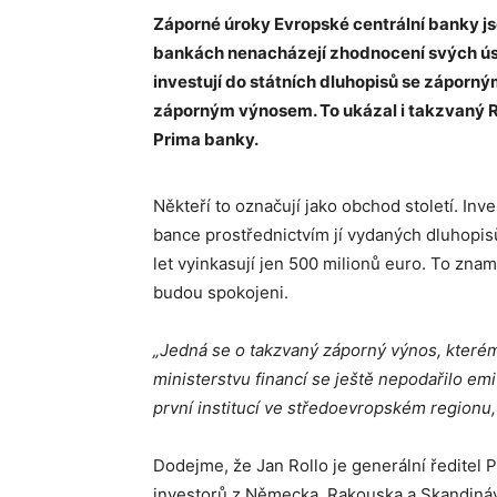
Záporné úroky Evropské centrální banky js
bankách nenacházejí zhodnocení svých úsp
investují do státních dluhopisů se záporný
záporným výnosem. To ukázal i takzvaný R
Prima banky.
Někteří to označují jako obchod století. In
bance prostřednictvím jí vydaných dluhopis
let vyinkasují jen 500 milionů euro. To zna
budou spokojeni.
„Jedná se o takzvaný záporný výnos, kterém
ministerstvu financí se ještě nepodařilo e
první institucí ve středoevropském regionu, 
Dodejme, že Jan Rollo je generální ředitel 
investorů z Německa, Rakouska a Skandiná