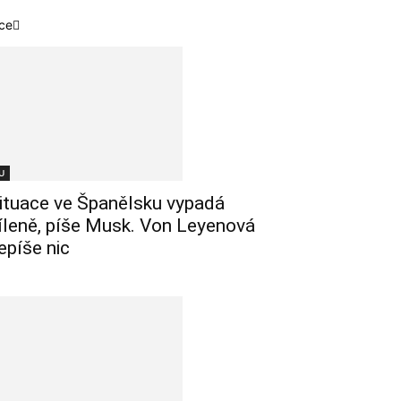
ce
U
ituace ve Španělsku vypadá
íleně, píše Musk. Von Leyenová
epíše nic