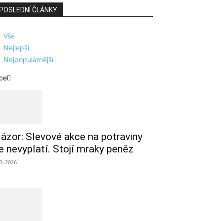
POSLEDNÍ ČLÁNKY
Vše
Nejlepší
Nejpopulárnější
ce
ázor: Slevové akce na potraviny
e nevyplatí. Stojí mraky peněz
 8. 2026