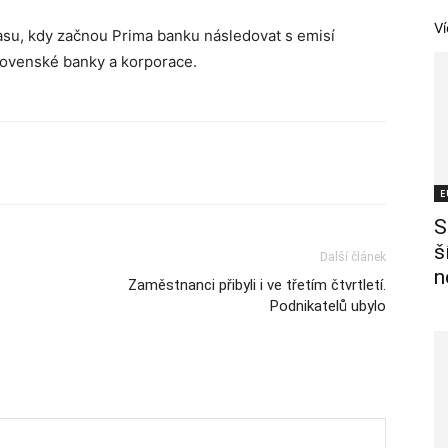
Ví
asu, kdy začnou Prima banku následovat s emisí
lovenské banky a korporace.
E
S
š
Další článek
n
Zaměstnanci přibyli i ve třetím čtvrtletí.
Podnikatelů ubylo