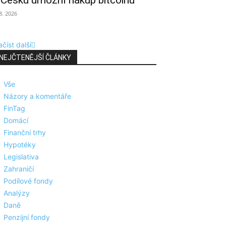
 Česku umožní nákup bitcoinu
 8. 2026
číst další
NEJČTENĚJŠÍ ČLÁNKY
Vše
Názory a komentáře
FinTag
Domácí
Finanční trhy
Hypotéky
Legislativa
Zahraničí
Podílové fondy
Analýzy
Daně
Penzijní fondy