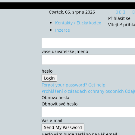
Čtvrtek, 06. srpna 2026
Přihlásit se
Kontakty / Etický kodex
Vítejte! přihl
Inzerce
vaše uživatelské jméno
heslo
Forgot your password? Get help
Prohlášení o zásadách ochrany osobních údaj
Obnova hesla
Obnovit své heslo
Váš e-mail
Heslo vám bude zasláno na váš email