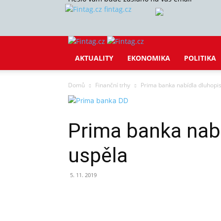
fintag.cz
AKTUALITY
EKONOMIKA
POLITIKA
Domů
Finanční trhy
Prima banka nabídla dluhopi
Prima banka nab
uspěla
5. 11. 2019
Sdílet