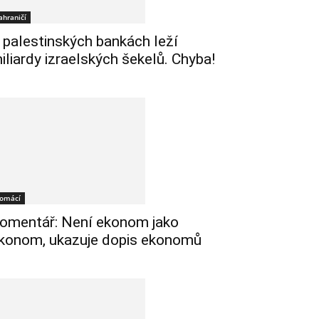
ahraničí
 palestinských bankách leží
iliardy izraelských šekelů. Chyba!
omácí
omentář: Není ekonom jako
konom, ukazuje dopis ekonomů