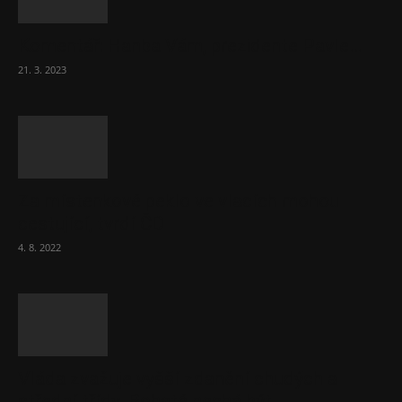
Komentář: Hanba Vám, prezidente Pavle…
21. 3. 2023
Za místenkové peklo ve vlacích mohou
cestující, tvrdí ČD
4. 8. 2022
Vláda zvažuje vyšší zdanění chudých a
střední třídy. Bohaté nechá být