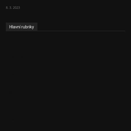
8. 3. 2023
Hlavní rubriky
Aktuality
Ekonomika
Politika
EU
Podcasty
Finance
Byznys
Investice
Ke kávě a čaji
Adman´s Choice