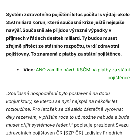
Systém zdravotního pojištění letos počítal s výdaji okolo
350 miliard korun, které současná krize ještě nejspíše
navýší. Současně ale přijdou výrazné výpadky v
příjmech v řádech desítek miliard. Ty budou muset
zřejmě přitéct ze státního rozpočtu, tvrdí zdravotní
pojišťovny. To znamená z platby za státní pojištěnce.
Více:
ANO zamítlo návrh KSČM na platby za státní
pojištěnce
„Současné hospodaření bylo postavené na dobu
konjunktury, se kterou se nyní nejspíš na několik let
rozloučíme. Pro letošek se dá saldo částečně vyrovnat
díky rezervám, v příštím roce to už možné nebude a bude
muset přijít systémové řešení,“
popisuje prezident Svazu
zdravotních pojišťoven ČR [SZP ČR] Ladislav Friedrich.