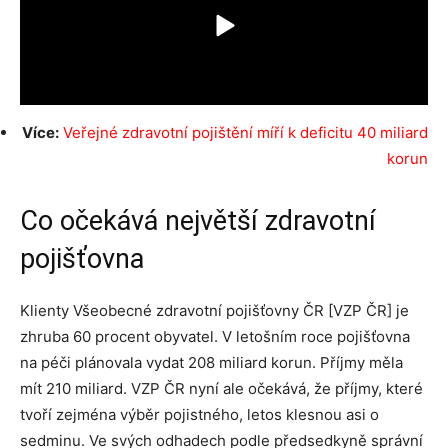
Více:
Veřejné zdravotní pojištění míří k deficitu 40 miliard
korun
Co očekává největší zdravotní
pojišťovna
Klienty Všeobecné zdravotní pojišťovny ČR [VZP ČR] je
zhruba 60 procent obyvatel. V letošním roce pojišťovna
na péči plánovala vydat 208 miliard korun. Příjmy měla
mít 210 miliard. VZP ČR nyní ale očekává, že příjmy, které
tvoří zejména výběr pojistného, letos klesnou asi o
sedminu. Ve svých odhadech podle předsedkyně správní