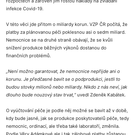
rozpočtech a zároveň jim rostou náklady na zvládání
infekce Covid-19.
V této věci jde přitom o miliardy korun. VZP ČR počítá, že
platby za plánovanou péči poklesnou asi o sedm miliard.
Nemocnice se na druhé straně obávají, že se kvůli
snížení produkce běžných výkonů dostanou do
finančních problémů.
„
Není možno garantovat, že nemocnice nepřijde ani o
korunu. Je předčasné bavit se o podprodukci, jestli to
budou stovky milionů nebo miliardy. Nikdo z nás neví, jak
dlouho bude nouzový stav trvat,“
uvedl Zdeněk Kabátek.
O vyúčtování péče je podle něj možné se bavit až v době,
kdy bude jasné, jak se produkce poskytovatelů péče, tedy
nemocnic, ordinací, ale třeba také laboratoří, změnila.
Podle Věry Adámkové ale i tak zálohové platby zůstanou