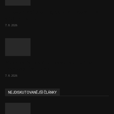
Eurokomisař pro migraci zjistil, co v EU ví
většina lidí už...
7. 8. 2026
Musk vyjevil další ze svých vizí. Je to
raketový růst tržeb...
7. 8. 2026
NEJDISKUTOVANĚJŠÍ ČLÁNKY