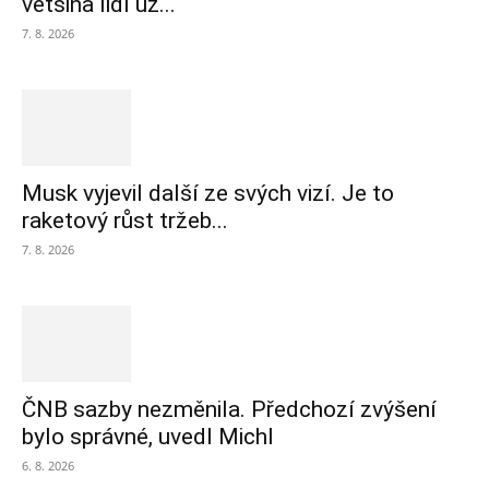
většina lidí už...
7. 8. 2026
Musk vyjevil další ze svých vizí. Je to
raketový růst tržeb...
7. 8. 2026
ČNB sazby nezměnila. Předchozí zvýšení
bylo správné, uvedl Michl
6. 8. 2026