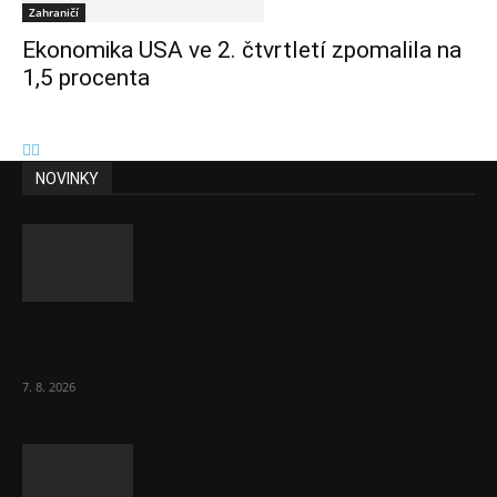
Zahraničí
Ekonomika USA ve 2. čtvrtletí zpomalila na
1,5 procenta
NOVINKY
Ředitel CzechBusiness Klepáček komentuje
zahraniční obchod
7. 8. 2026