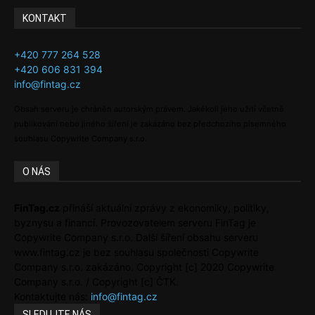
KONTAKT
+420 777 264 528
+420 606 831 394
info@fintag.cz
Obsah serveru je chráněn autorským právem. Jakékoli jeho užití včetně
publikování nebo jiného šíření je zakázáno bez předchozího písemného
souhlasu Copywrite Company s.r.o.
O NÁS
FinTag.cz
přináší aktuální zprávy z ekonomiky, politiky,
byznysu a financí. Provozovatelem serveru FinTag je
Copywrite Company s.r.o. Další šíření obsahu serveru
www.fintag.cz je bez souhlasu společnosti Copywrite
Company s.r.o. zakázáno. Copyright [c] 2020 Copywrite
Company s.r.o. / Copyright [c] ČTK.
Kontaktujte nás:
info@fintag.cz
SLEDUJTE NÁS