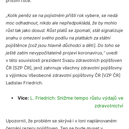
příštím roce.
„Kolik peněz se na pojistném příští rok vybere, se nedá
moc odhadnout, nikdo ale nepředpokládá, že by mohlo
růst tak jako dosud. Růst platů se zpomalí, stát signalizuje
snahu o omezení svého podílu na platbách za státní
pojištěnce [což jsou hlavně důchodci a děti]. Do toho se
ještě zatím nevypočitatelně projeví koronavirus,“
uvedl
v této souvislosti prezident Svazu zdravotních pojišťoven
ČR [SZP ČR], jenž zahrnuje všechny zdravotní pojišťovny
s výjimkou Všeobecné zdravotní pojišťovny ČR [VZP ČR]
Ladislav Friedrich.
Více:
L. Friedrich: Snižme tempo růstu výdajů ve
zdravotnictví
Upozornil, že problém se skrývá i v loni naplánovaném
čerpání rezerv pojišťoven. Ten se bude muset v