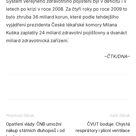
Systém veřejného zdravotního pojištění byl v deficitu i v
letech po krizi v roce 2008. Za čtyři roky po roce 2009 to
bylo zhruba 36 miliard korun, které podle tehdejšího
vyjádření prezidenta České lékařské komory Milana
Kubka zaplatily 24 miliard zdravotní
pojišťovny
a dvanáct
miliard zdravotnická zařízení.
–ČTK/DNA–
Předchozí článek
Další článek
Opatření vlády: ČNB umožní
ČVUT boduje. Chystá
nákup státních dluhopisů i od
respirátory i plicní ventilace