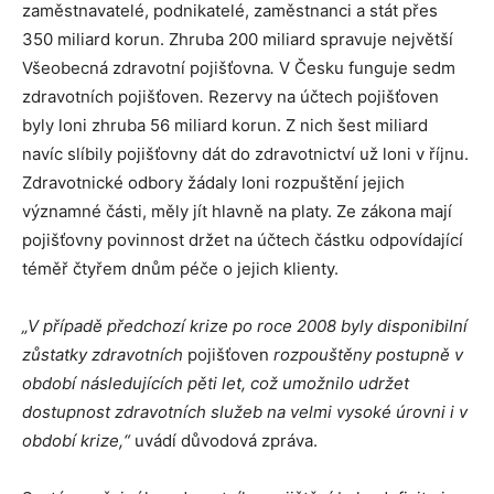
zaměstnavatelé, podnikatelé, zaměstnanci a stát přes
350 miliard korun. Zhruba 200 miliard spravuje největší
Všeobecná zdravotní
pojišťovna
.
V Česku funguje sedm
zdravotních
pojišťoven
.
Rezervy na účtech
pojišťoven
byly loni zhruba 56 miliard korun. Z nich šest miliard
navíc slíbily
pojišťovny
dát do zdravotnictví už loni v říjnu.
Zdravotnické odbory žádaly loni rozpuštění jejich
významné části, měly jít hlavně na platy. Ze zákona mají
pojišťovny
povinnost držet na účtech částku odpovídající
téměř čtyřem dnům péče o jejich klienty.
„V případě předchozí krize po roce 2008 byly disponibilní
zůstatky zdravotních
pojišťoven
rozpouštěny postupně v
období následujících pěti let, což umožnilo udržet
dostupnost zdravotních služeb na velmi vysoké úrovni i v
období krize,“
uvádí důvodová zpráva.