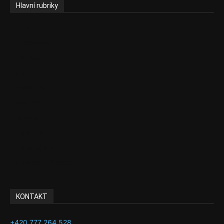
Hlavní rubriky
Aktuality
Ekonomika
Politika
EU
Podcasty
Finance
Byznys
Investice
Ke kávě a čaji
Adman´s Choice
KONTAKT
+420 777 264 528