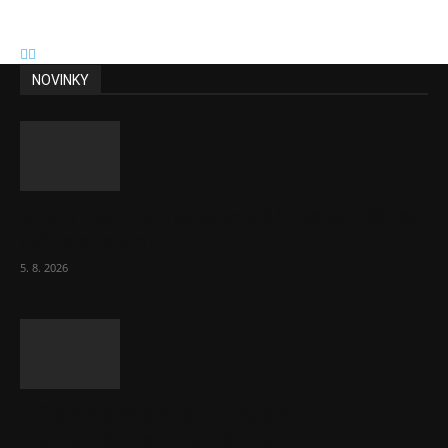
NOVINKY
Útraty Čechů v maloobchodě rostou. Dál se
daří e-shopům
5. 8. 2026
Inflace v červenci stoupla, ale ne
dramaticky. Je 1,7 procenta