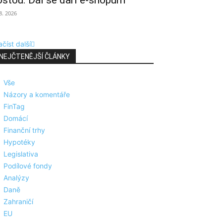
ostou. Dál se daří e-shopům
 8. 2026
číst další
NEJČTENĚJŠÍ ČLÁNKY
Vše
Názory a komentáře
FinTag
Domácí
Finanční trhy
Hypotéky
Legislativa
Podílové fondy
Analýzy
Daně
Zahraničí
EU