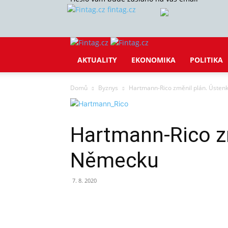
fintag.cz
AKTUALITY
EKONOMIKA
POLITIKA
Domů
Byznys
Hartmann-Rico změnil plán. Ústen
Hartmann-Rico zm
Německu
7. 8. 2020
Sdílet