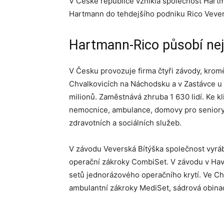
V České republice vznikla společnost Hart
Hartmann do tehdejšího podniku Rico Vever
Hartmann-Rico působí nej
V Česku provozuje firma čtyři závody, krom
Chvalkovicích na Náchodsku a v Zastávce u B
milionů. Zaměstnává zhruba 1 630 lidí. Ke kl
nemocnice, ambulance, domovy pro seniory,
zdravotních a sociálních služeb.
V závodu Veverská Bítýška společnost vyráb
operační zákroky CombiSet. V závodu v Hav
setů jednorázového operačního krytí. Ve Ch
ambulantní zákroky MediSet, sádrová obinad