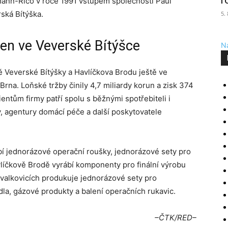
r
mann-Rico v roce 1991 vstupem společnosti Paul
ská Bítýška.
5.
en ve Veverské Bítýšce
Na
ě Veverské Bítýšky a Havlíčkova Brodu ještě ve
rna. Loňské tržby činily 4,7 miliardy korun a zisk 374
ientům firmy patří spolu s běžnými spotřebiteli i
 agentury domácí péče a další poskytovatele
í jednorázové operační roušky, jednorázové sety pro
líčkově Brodě vyrábí komponenty pro finální výrobu
valkovicích produkuje jednorázové sety pro
la, gázové produkty a balení operačních rukavic.
–ČTK/RED–