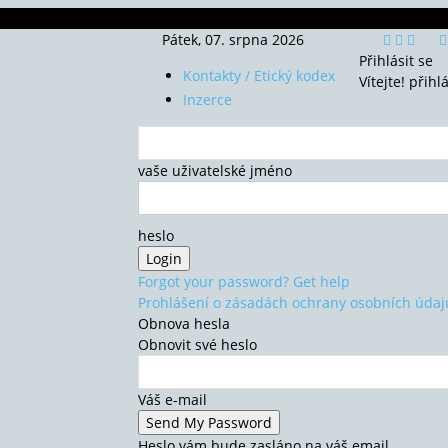
Pátek, 07. srpna 2026
Přihlásit se
Kontakty / Etický kodex
Vítejte! přihl
Inzerce
vaše uživatelské jméno
heslo
Forgot your password? Get help
Prohlášení o zásadách ochrany osobních údaj
Obnova hesla
Obnovit své heslo
Váš e-mail
Heslo vám bude zasláno na váš email