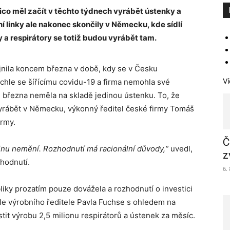
o měl začít v těchto týdnech vyrábět ústenky a
í linky ale nakonec skončily v Německu, kde sídlí
 a respirátory se totiž budou vyrábět tam.
ejnila koncem března v době, kdy se v Česku
Ví
chle se šířícímu covidu-19 a firma nemohla své
. března neměla na skladě jedinou ústenku. To, že
vyrábět v Německu, výkonný ředitel české firmy Tomáš
irmy.
Č
inu nemění. Rozhodnutí má racionální důvody,“
uvedl,
z
zhodnutí.
6.
liky prozatím pouze dovážela a rozhodnutí o investici
dle výrobního ředitele Pavla Fuchse s ohledem na
it výrobu 2,5 milionu respirátorů a ústenek za měsíc.