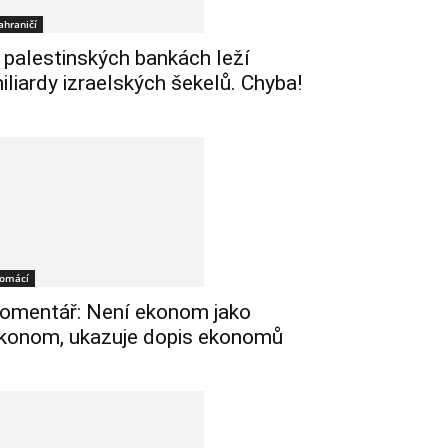
ahraničí
 palestinských bankách leží
iliardy izraelských šekelů. Chyba!
omácí
omentář: Není ekonom jako
konom, ukazuje dopis ekonomů