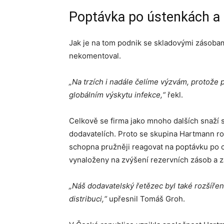
Poptávka po ústenkách a re
Jak je na tom podnik se skladovými zásob
nekomentoval.
„Na trzích i nadále čelíme výzvám, protože p
globálním výskytu infekce,“
řekl.
Celkově se firma jako mnoho dalších snaží s
dodavatelích. Proto se skupina Hartmann roz
schopna pružněji reagovat na poptávku po o
vynaloženy na zvýšení rezervních zásob a zaj
„Náš dodavatelský řetězec byl také rozšířen 
distribuci,“
upřesnil Tomáš Groh.