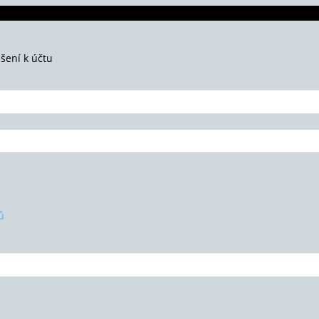
ášení k účtu
ů