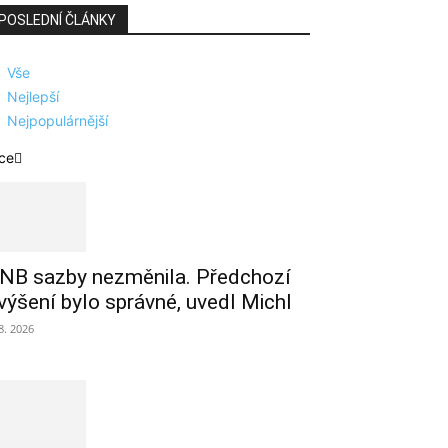
POSLEDNÍ ČLÁNKY
Vše
Nejlepší
Nejpopulárnější
ce
NB sazby nezměnila. Předchozí
výšení bylo správné, uvedl Michl
 8. 2026