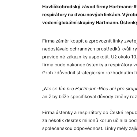
Havlíčkobrodský závod firmy Hartmann-Ric
respirátory na dvou nových linkách. Výrobn
vedení globální skupiny Hartmann. Ústenky
Firma záměr koupit a zprovoznit linky zveř
nedostávalo ochranných prostředků kvůli ry
pravidelné zákazníky uspokojit. Už okolo 10
firma bude nakonec ústenky a respirátory 
Groh zdůvodnil strategickým rozhodnutím f
„Nic se tím pro Hartmann-Rico ani pro skup
aniž by blíže specifikoval důvody změny ro
Firma ústenky a respirátory do České repub
za několik desítek milionů korun učinila po
společenskou odpovědnost. Linky měly zajist