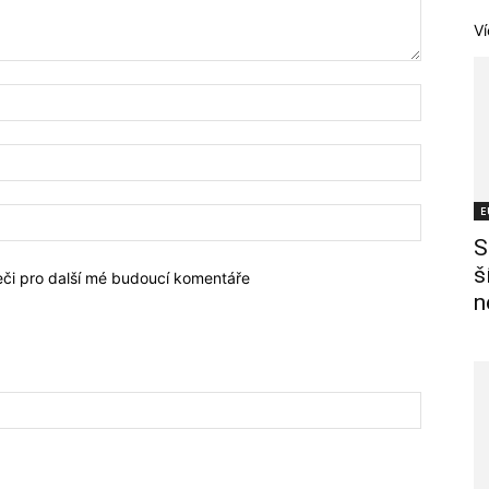
Ví
E
S
š
žeči pro další mé budoucí komentáře
n