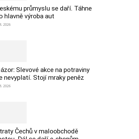
eskému průmyslu se daří. Táhne
o hlavně výroba aut
 8. 2026
ázor: Slevové akce na potraviny
e nevyplatí. Stojí mraky peněz
 8. 2026
traty Čechů v maloobchodě