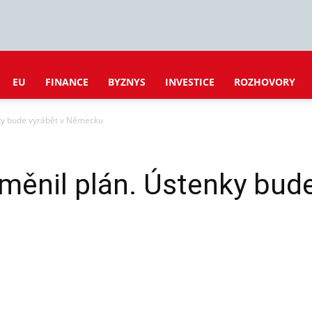
EU
FINANCE
BYZNYS
INVESTICE
ROZHOVORY
ky bude vyrábět v Německu
ěnil plán. Ústenky bude