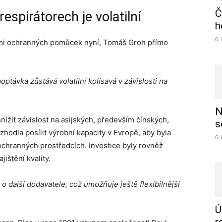
Č
spirátorech je volatilní
h
6.
ami ochranných pomůcek nyní, Tomáš Groh přímo
optávka zůstává volatilní kolísavá v závislosti na
N
nížit závislost na asijských, především čínských,
s
hodla posílit výrobní kapacity v Evropě, aby byla
6.
chranných prostředcích. Investice byly rovněž
ištění kvality.
o další dodavatele, což umožňuje ještě flexibilnější
Ú