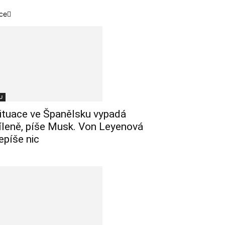
ce
U
ituace ve Španělsku vypadá
íleně, píše Musk. Von Leyenová
epíše nic