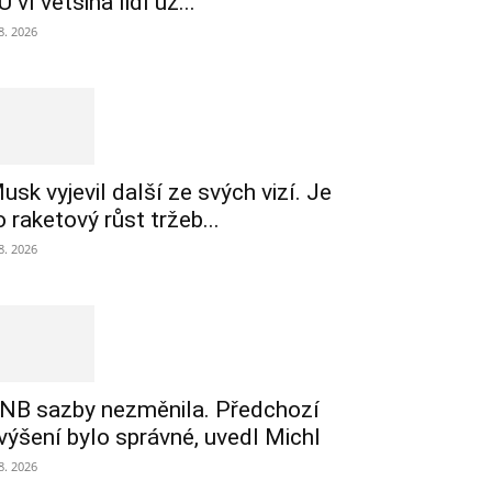
U ví většina lidí už...
 8. 2026
usk vyjevil další ze svých vizí. Je
o raketový růst tržeb...
 8. 2026
NB sazby nezměnila. Předchozí
výšení bylo správné, uvedl Michl
 8. 2026