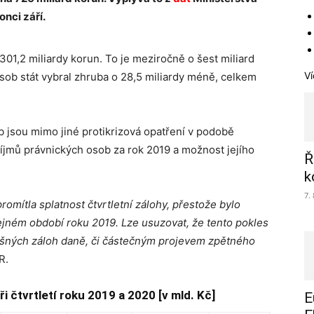
onci září.
301,2 miliardy korun. To je meziročně o šest miliard
Ví
sob stát vybral zhruba o 28,5 miliardy méně, celkem
 jsou mimo jiné protikrizová opatření v podobě
říjmů právnických osob za rok 2019 a možnost jejího
Ř
k
7.
romítla splatnost čtvrtletní zálohy, přestože bylo
stejném období roku 2019. Lze usuzovat, že tento pokles
išných záloh daně, či částečným projevem zpětného
R.
i čtvrtletí roku 2019 a 2020 [v mld. Kč]
E