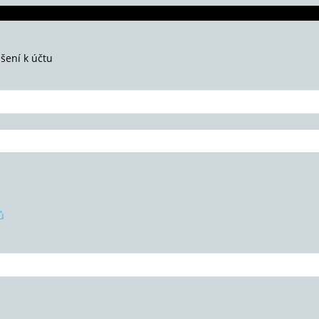
ášení k účtu
ů