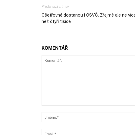
Předchozí článek
Ošetřovné dostanou i OSVČ. Zřejmě ale ne víc
než čtyři tisíce
KOMENTÁŘ