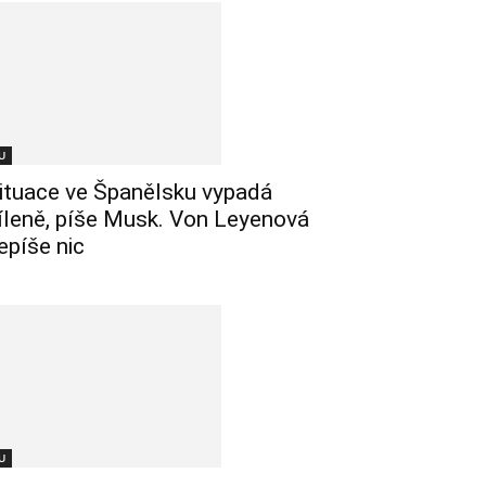
U
ituace ve Španělsku vypadá
íleně, píše Musk. Von Leyenová
epíše nic
U