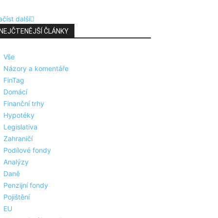
číst další
NEJČTENĚJŠÍ ČLÁNKY
Vše
Názory a komentáře
FinTag
Domácí
Finanční trhy
Hypotéky
Legislativa
Zahraničí
Podílové fondy
Analýzy
Daně
Penzijní fondy
Pojištění
EU