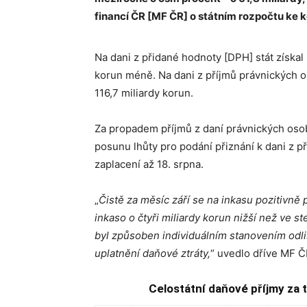
financí ČR [MF ČR] o státním rozpočtu ke k
Na dani z přidané hodnoty [DPH] stát získal 
korun méně. Na dani z příjmů právnických o
116,7 miliardy korun.
Za propadem příjmů z daní právnických osob
posunu lhůty pro podání přiznání k dani z p
zaplacení až 18. srpna.
„
Čistě za měsíc září se na inkasu pozitivně p
inkaso o čtyři miliardy korun nižší než ve 
byl způsoben individuálním stanovením odl
uplatnění daňové ztráty,
“ uvedlo dříve MF Č
Celostátní daňové příjmy za tř