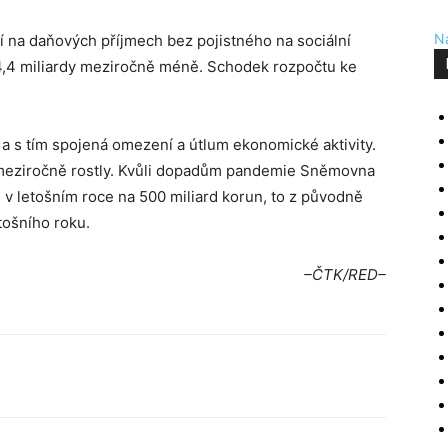
Na
etí na daňových příjmech bez pojistného na sociální
44,4 miliardy meziročně méně. Schodek rozpočtu ke
 a s tím spojená omezení a útlum ekonomické aktivity.
 meziročně rostly. Kvůli dopadům pandemie Sněmovna
 v letošním roce na 500 miliard korun, to z původně
tošního roku.
–ČTK/RED–