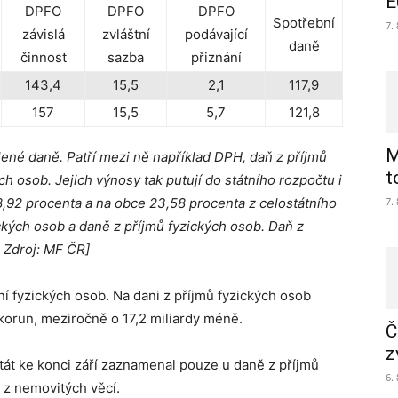
E
DPFO
DPFO
DPFO
Spotřební
7.
závislá
zvláštní
podávající
daně
činnost
sazba
přiznání
143,4
15,5
2,1
117,9
157
15,5
5,7
121,8
M
ené daně. Patří mezi ně například DPH, daň z příjmů
t
h osob. Jejich výnosy tak putují do státního rozpočtu i
8,92 procenta a na obce 23,58 procenta z celostátního
7.
kých osob a daně z příjmů fyzických osob. Daň z
.
Zdroj: MF ČR]
í fyzických osob. Na dani z příjmů fyzických osob
rdy korun, meziročně o 17,2 miliardy méně.
Č
z
tát ke konci září zaznamenal pouze u daně z příjmů
6.
 z nemovitých věcí.