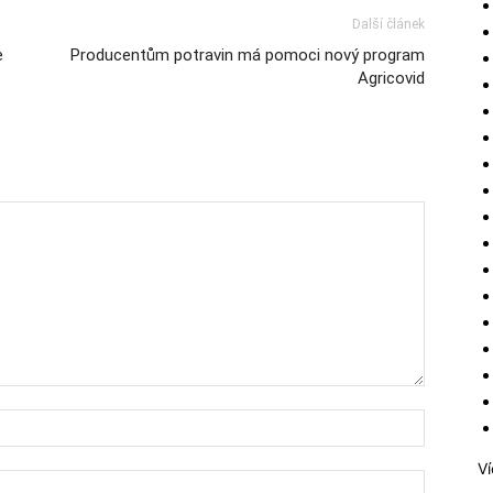
Další článek
e
Producentům potravin má pomoci nový program
Agricovid
Ví