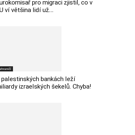
urokomisař pro migraci zjistil, co v
U ví většina lidí už...
ahraničí
 palestinských bankách leží
iliardy izraelských šekelů. Chyba!