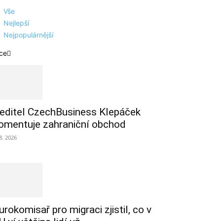
Vše
Nejlepší
Nejpopulárnější
ce
editel CzechBusiness Klepáček
omentuje zahraniční obchod
 8. 2026
urokomisař pro migraci zjistil, co v