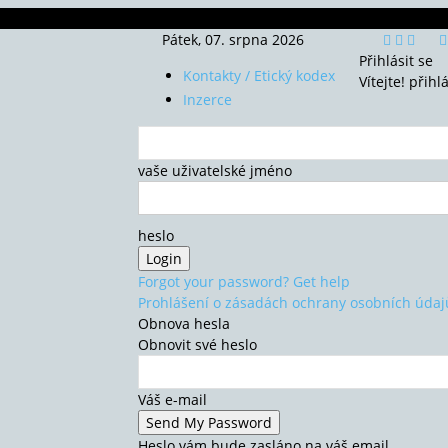
Pátek, 07. srpna 2026
Přihlásit se
Kontakty / Etický kodex
Vítejte! přihl
Inzerce
vaše uživatelské jméno
heslo
Forgot your password? Get help
Prohlášení o zásadách ochrany osobních údaj
Obnova hesla
Obnovit své heslo
Váš e-mail
Heslo vám bude zasláno na váš email