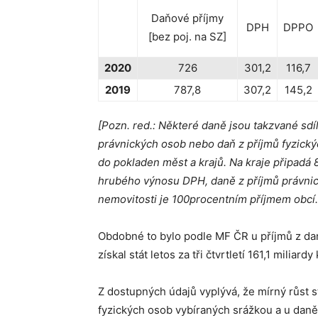
Daňové příjmy
DPH
DPPO
[bez poj. na SZ]
2020
726
301,2
116,7
2019
787,8
307,2
145,2
[Pozn. red.:
Některé daně jsou takzvané sdíl
právnických osob nebo daň z příjmů fyzickýc
do pokladen měst a krajů. Na kraje připadá 
hrubého výnosu DPH, daně z příjmů právnic
nemovitosti je 100procentním příjmem obcí
Obdobné to bylo podle MF ČR u příjmů z dan
získal stát letos za tři čtvrtletí 161,1 milia
Z dostupných údajů vyplývá, že mírný růst s
fyzických osob vybíraných srážkou a u daně