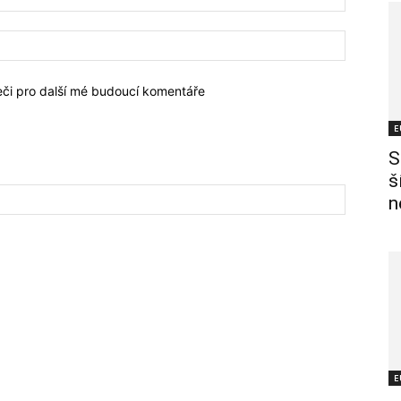
žeči pro další mé budoucí komentáře
E
S
š
n
E