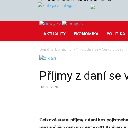
fintag.cz
AKTUALITY
EKONOMIKA
POLITIKA
Domů
Domácí
Příjmy z daní se v Česku prozatím
Příjmy z daní se
18. 10. 2020
Sdílet
Celkové státní příjmy z daní bez pojistného 
meziročně o osm procent – o
61,8 miliardy,