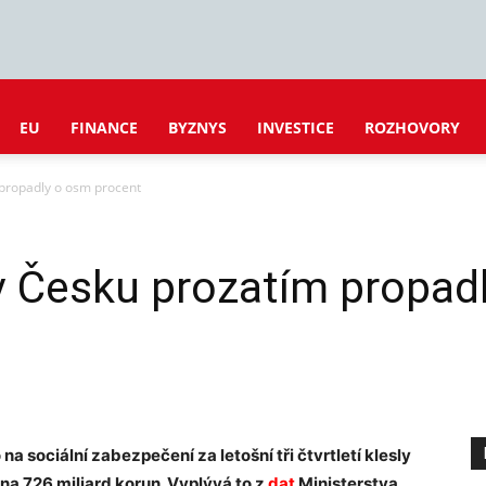
EU
FINANCE
BYZNYS
INVESTICE
ROZHOVORY
 propadly o osm procent
 v Česku prozatím propad
na sociální zabezpečení za letošní tři čtvrtletí klesly
 na 726 miliard korun. Vyplývá to z
dat
Ministerstva