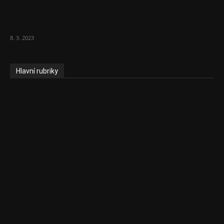
Vláda zvažuje vyšší zdanění chudých a
střední třídy. Bohaté nechá být
8. 3. 2023
Hlavní rubriky
Aktuality
Ekonomika
Politika
EU
Podcasty
Finance
Byznys
Investice
Ke kávě a čaji