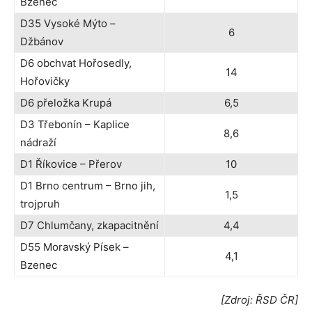
Bzenec
D35 Vysoké Mýto –
6
Džbánov
D6 obchvat Hořosedly,
14
Hořovičky
D6 přeložka Krupá
6,5
D3 Třebonín – Kaplice
8,6
nádraží
D1 Říkovice – Přerov
10
D1 Brno centrum – Brno jih,
1,5
trojpruh
D7 Chlumčany, zkapacitnění
4,4
D55 Moravský Písek –
4,1
Bzenec
[Zdroj: ŘSD ČR]