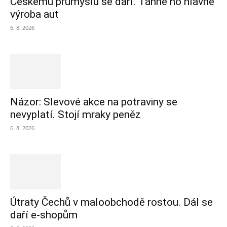
Českému průmyslu se daří. Táhne ho hlavně
výroba aut
6. 8. 2026
Názor: Slevové akce na potraviny se
nevyplatí. Stojí mraky peněz
6. 8. 2026
Útraty Čechů v maloobchodě rostou. Dál se
daří e-shopům