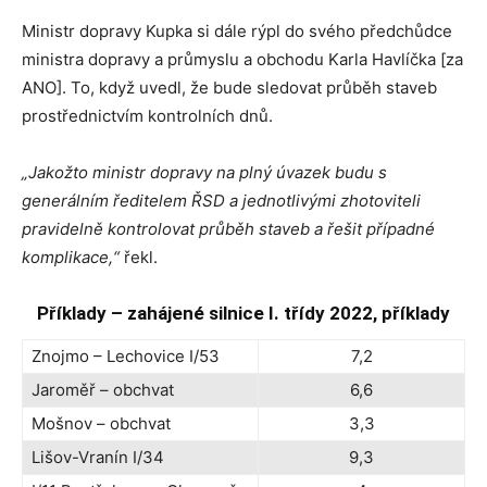
Ministr dopravy Kupka si dále rýpl do svého předchůdce
ministra dopravy a průmyslu a obchodu Karla Havlíčka [za
ANO]. To, když uvedl, že bude sledovat průběh staveb
prostřednictvím kontrolních dnů.
„Jakožto ministr dopravy na plný úvazek budu s
generálním ředitelem ŘSD a jednotlivými zhotoviteli
pravidelně kontrolovat průběh staveb a řešit případné
komplikace,“
řekl.
Příklady – z
ahájené silnice I. třídy 2022, příklady
Znojmo – Lechovice I/53
7,2
Jaroměř – obchvat
6,6
Mošnov – obchvat
3,3
Lišov-Vranín I/34
9,3