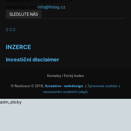
Company s.r.o. / Copyright [c] ČTK.
Kontaktujte nás:
info@fintag.cz
SLEDUJTE NÁS
INZERCE
Investiční disclaimer
Kontakty / Etický kodex
© Realizace © 2018,
Xcreative - webdesign
. |
Spravovat souhlas s
nastavením osobních údajů
.
adm_sticky