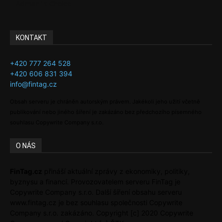
Adman´s Choice
KONTAKT
+420 777 264 528
+420 606 831 394
info@fintag.cz
Obsah serveru je chráněn autorským právem. Jakékoli jeho užití včetně
publikování nebo jiného šíření je zakázáno bez předchozího písemného
souhlasu Copywrite Company s.r.o.
O NÁS
FinTag.cz
přináší aktuální zprávy z ekonomiky, politiky,
byznysu a financí. Provozovatelem serveru FinTag je
Copywrite Company s.r.o. Další šíření obsahu serveru
www.fintag.cz je bez souhlasu společnosti Copywrite
Company s.r.o. zakázáno. Copyright [c] 2020 Copywrite