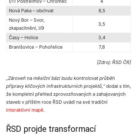
I/11 Postřelmov – Chromeč
4
Nová Paka – obchvat
8,5
Nový Bor – Svor,
3,5
zkapacitnění, I/9
Časy – Holice
3,4
Branišovice – Pohořelice
7,8
[Zdroj: ŘSD ČR]
„Zároveň na měsíční bázi budu kontrolovat průběh
přípravy klíčových infrastrukturních projektů,“
dodal s tím,
že kompletní přehled zprovozňovaných a zahajovaných
staveb v příštím roce ŘSD uvádí na své tradiční
interaktivní mapě
.
ŘSD projde transformací