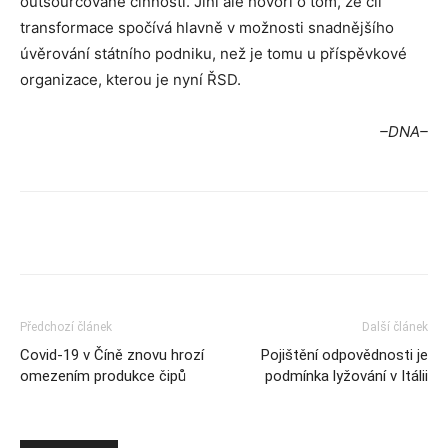
outsourcované činnosti. Jiní ale hovoří o tom, že cíl
transformace spočívá hlavně v možnosti snadnějšího
úvěrování státního podniku, než je tomu u příspěvkové
organizace, kterou je nyní ŘSD.
–DNA–
Předchozí článek
Další článek
Covid-19 v Číně znovu hrozí
Pojištění odpovědnosti je
omezením produkce čipů
podmínka lyžování v Itálii