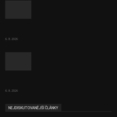
Českému průmyslu se daří. Táhne ho hlavně
výroba aut
6. 8. 2026
Názor: Slevové akce na potraviny se
nevyplatí. Stojí mraky peněz
6. 8. 2026
NEJDISKUTOVANĚJŠÍ ČLÁNKY