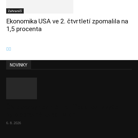
Zahraničí
Ekonomika USA ve 2. čtvrtletí zpomalila na
1,5 procenta
NOVINKY
ČNB sazby nezměnila. Předchozí zvýšení
bylo správné, uvedl Michl
6. 8. 2026