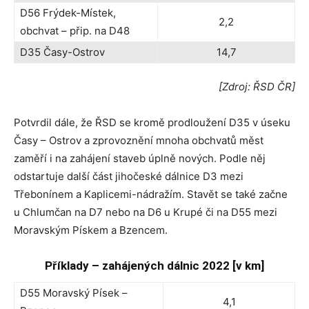
D56 Frýdek-Místek,
2,2
obchvat – přip. na D48
D35 Časy-Ostrov
14,7
[Zdroj: ŘSD ČR]
Potvrdil dále, že ŘSD se kromě prodloužení D35 v úseku
Časy – Ostrov a zprovoznění mnoha obchvatů měst
zaměří i na zahájení staveb úplně nových. Podle něj
odstartuje další část jihočeské dálnice D3 mezi
Třebonínem a Kaplicemi-nádražím. Stavět se také začne
u Chlumčan na D7 nebo na D6 u Krupé či na D55 mezi
Moravským Pískem a Bzencem.
Příklady – zahájených dálnic 2022 [v km]
D55 Moravský Písek –
4,1