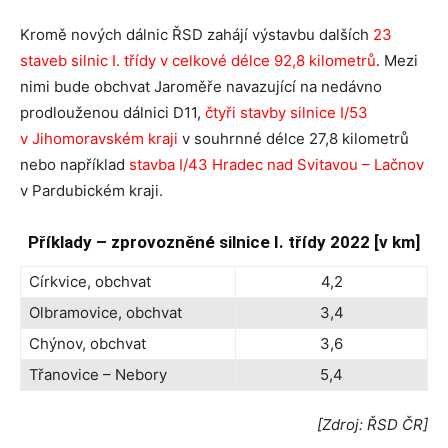
Kromě nových dálnic ŘSD zahájí výstavbu dalších
23
staveb silnic I. třídy v celkové délce 92,8 kilometrů
. Mezi
nimi bude obchvat Jaroměře navazující na nedávno
prodlouženou dálnici D11,
čtyři stavby silnice I/53
v Jihomoravském kraji
v souhrnné délce 27,8 kilometrů
nebo například
stavba I/43 Hradec nad Svitavou – Lačnov
v Pardubickém kraji.
Příklady – zprovozněné silnice I. třídy 2022 [v km]
Církvice, obchvat
4,2
Olbramovice, obchvat
3,4
Chýnov, obchvat
3,6
Třanovice – Nebory
5,4
[Zdroj: ŘSD ČR]