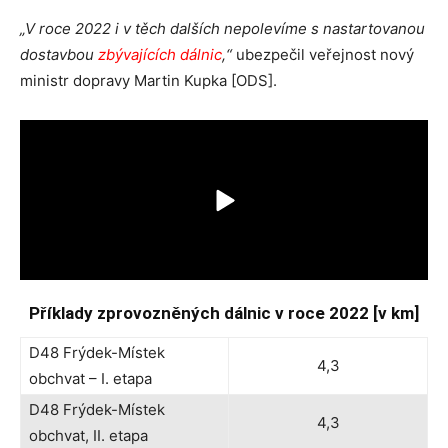
„V roce 2022 i v těch dalších nepolevíme s nastartovanou
dostavbou
zbývajících dálnic
,“
ubezpečil veřejnost nový
ministr dopravy Martin Kupka [ODS].
Příklady zprovozněných dálnic v roce 2022 [v km]
D48 Frýdek-Místek
4,3
obchvat – I. etapa
D48 Frýdek-Místek
4,3
obchvat, II. etapa