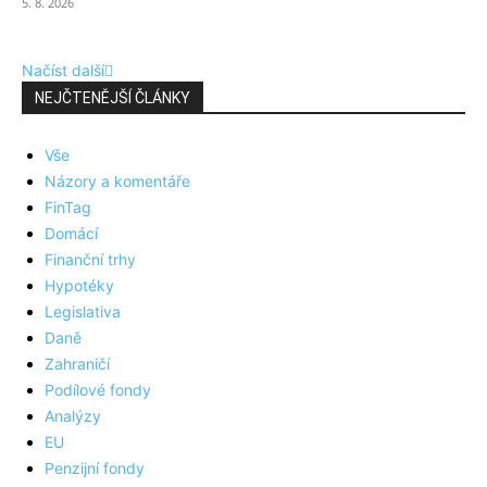
5. 8. 2026
Načíst další
NEJČTENĚJŠÍ ČLÁNKY
Vše
Názory a komentáře
FinTag
Domácí
Finanční trhy
Hypotéky
Legislativa
Daně
Zahraničí
Podílové fondy
Analýzy
EU
Penzijní fondy