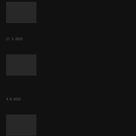
Komentář: Hanba Vám, prezidente Pavle…
21. 3. 2023
Za místenkové peklo ve vlacích mohou
cestující, tvrdí ČD
4. 8. 2022