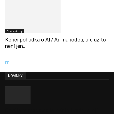
Finanční trhy
Končí pohádka o AI? Ani náhodou, ale už to
není jen...
NOVINKY
Chvála humoru: Za letošními vedry stojí