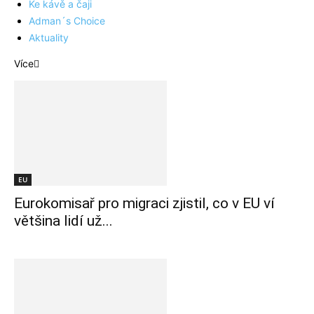
Ke kávě a čaji
Adman´s Choice
Aktuality
Více
EU
Eurokomisař pro migraci zjistil, co v EU ví
většina lidí už...