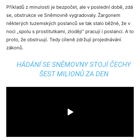
Příkladů z minulosti je bezpočet, ale v poslední době, zdá
se, obstrukce ve Sněmovně vygradovaly. Žargonem
některých tuzemských poslanců se tak stalo běžné, že v
noci „spolu s prostitutkami, zloději“ pracují i poslanci. A to
proto, že obstruují. Tedy cíleně zdržují projednávání
zákonů.
HÁDÁNÍ SE SNĚMOVNY STOJÍ ČECHY
ŠEST MILIONŮ ZA DEN