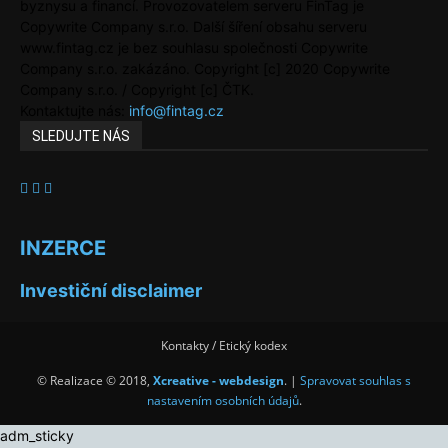
byznysu a financí. Provozovatelem serveru FinTag je
Copywrite Company s.r.o. Další šíření obsahu serveru
www.fintag.cz je bez souhlasu společnosti Copywrite
Company s.r.o. zakázáno. Copyright [c] 2020 Copywrite
Company s.r.o. / Copyright [c] ČTK.
Kontaktujte nás:
info@fintag.cz
SLEDUJTE NÁS
INZERCE
Investiční disclaimer
Kontakty / Etický kodex
© Realizace © 2018,
Xcreative - webdesign
. |
Spravovat souhlas s
nastavením osobních údajů
.
adm_sticky