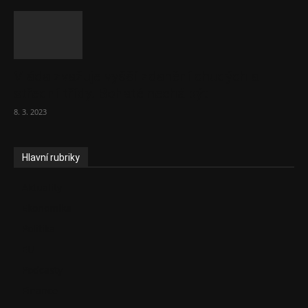
Vláda zvažuje vyšší zdanění chudých a
střední třídy. Bohaté nechá být
8. 3. 2023
Hlavní rubriky
Aktuality
Ekonomika
Politika
EU
Podcasty
Finance