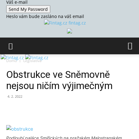
Váš e-mail
Heslo vám bude zasláno na váš email
fintag.cz
Domů
Legislativa
Obstrukce ve Sněmovně
nejsou ničím výjimečným
4. 2. 2022
Podloubí paláce Smiřických na pražském Malostranském