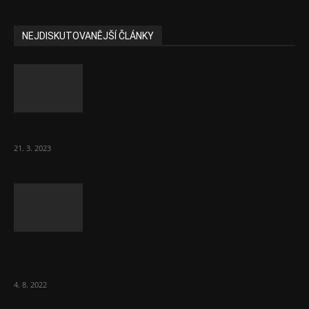
NEJDISKUTOVANĚJŠÍ ČLÁNKY
Komentář: Hanba Vám, prezidente Pavle…
21. 3. 2023
Za místenkové peklo ve vlacích mohou
cestující, tvrdí ČD
4. 8. 2022