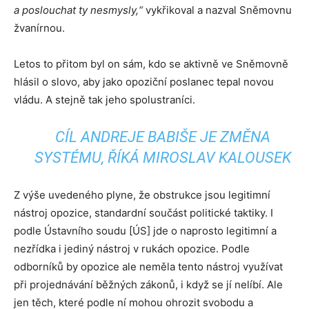
a poslouchat ty nesmysly,“
vykřikoval a nazval Sněmovnu
žvanírnou.
Letos to přitom byl on sám, kdo se aktivně ve Sněmovně
hlásil o slovo, aby jako opoziční poslanec tepal novou
vládu. A stejně tak jeho spolustraníci.
CÍL ANDREJE BABIŠE JE ZMĚNA
SYSTÉMU, ŘÍKÁ MIROSLAV KALOUSEK
Z výše uvedeného plyne, že obstrukce jsou legitimní
nástroj opozice, standardní součást politické taktiky. I
podle Ústavního soudu [ÚS] jde o naprosto legitimní a
nezřídka i jediný nástroj v rukách opozice. Podle
odborníků by opozice ale neměla tento nástroj využívat
při projednávání běžných zákonů, i když se jí nelíbí. Ale
jen těch, které podle ní mohou ohrozit svobodu a