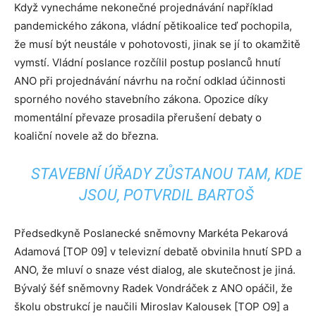
Když vynecháme nekonečné projednávání například
pandemického zákona, vládní pětikoalice teď pochopila,
že musí být neustále v pohotovosti, jinak se jí to okamžitě
vymstí. Vládní poslance rozčílil postup poslanců hnutí
ANO při projednávání návrhu na roční odklad účinnosti
sporného nového stavebního zákona. Opozice díky
momentální převaze prosadila přerušení debaty o
koaliční novele až do března.
STAVEBNÍ ÚŘADY ZŮSTANOU TAM, KDE
JSOU, POTVRDIL BARTOŠ
Předsedkyně Poslanecké sněmovny Markéta Pekarová
Adamová [TOP 09] v televizní debatě obvinila hnutí SPD a
ANO, že mluví o snaze vést dialog, ale skutečnost je jiná.
Bývalý šéf sněmovny Radek Vondráček z ANO opáčil, že
školu obstrukcí je naučili Miroslav Kalousek [TOP O9] a