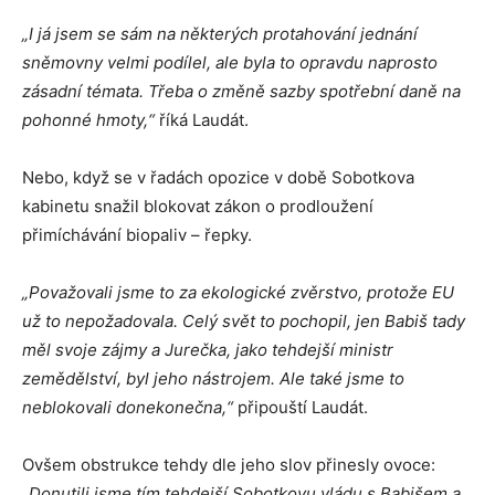
„I já jsem se sám na některých protahování jednání
sněmovny velmi podílel, ale byla to opravdu naprosto
zásadní témata. Třeba o změně sazby spotřební daně na
pohonné hmoty,“
říká Laudát.
Nebo, když se v řadách opozice v době Sobotkova
kabinetu snažil blokovat zákon o prodloužení
přimíchávání biopaliv – řepky.
„Považovali jsme to za ekologické zvěrstvo, protože EU
už to nepožadovala. Celý svět to pochopil, jen Babiš tady
měl svoje zájmy a Jurečka, jako tehdejší ministr
zemědělství, byl jeho nástrojem. Ale také jsme to
neblokovali donekonečna,“
připouští Laudát.
Ovšem obstrukce tehdy dle jeho slov přinesly ovoce:
„Donutili jsme tím tehdejší Sobotkovu vládu s Babišem a