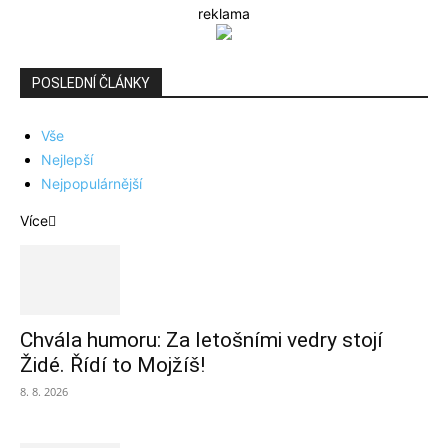
reklama
POSLEDNÍ ČLÁNKY
Vše
Nejlepší
Nejpopulárnější
Více
Chvála humoru: Za letošními vedry stojí
Židé. Řídí to Mojžíš!
8. 8. 2026