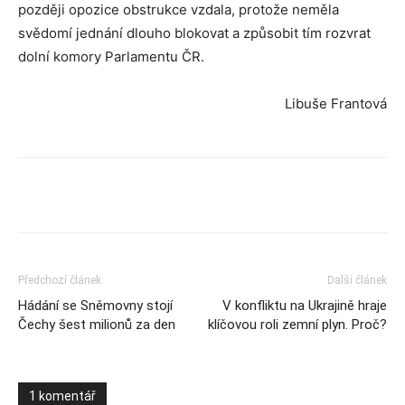
později opozice obstrukce vzdala, protože neměla
svědomí jednání dlouho blokovat a způsobit tím rozvrat
dolní komory Parlamentu ČR.
Libuše Frantová
Předchozí článek
Další článek
Hádání se Sněmovny stojí
V konfliktu na Ukrajině hraje
Čechy šest milionů za den
klíčovou roli zemní plyn. Proč?
1 komentář