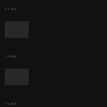
Židé. Řídí to Mojžíš!
8. 8. 2026
Ředitel CzechBusiness Klepáček komentuje
zahraniční obchod
7. 8. 2026
Eurokomisař pro migraci zjistil, co v EU ví
většina lidí už...
7. 8. 2026