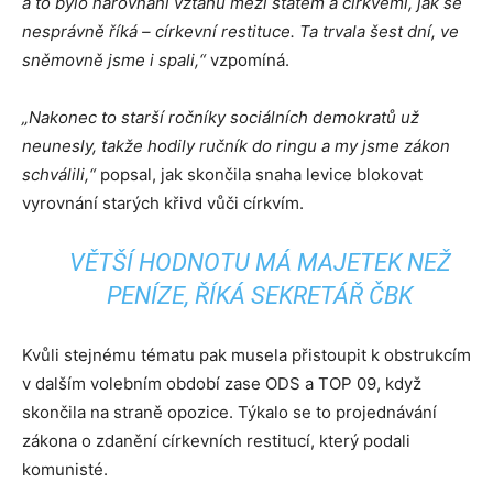
a to bylo narovnání vztahu mezi státem a církvemi, jak se
nesprávně říká – církevní restituce. Ta trvala šest dní, ve
sněmovně jsme i spali,“
vzpomíná.
„Nakonec to starší ročníky sociálních demokratů už
neunesly, takže hodily ručník do ringu a my jsme zákon
schválili,“
popsal, jak skončila snaha levice blokovat
vyrovnání starých křivd vůči církvím.
VĚTŠÍ HODNOTU MÁ MAJETEK NEŽ
PENÍZE, ŘÍKÁ SEKRETÁŘ ČBK
Kvůli stejnému tématu pak musela přistoupit k obstrukcím
v dalším volebním období zase ODS a TOP 09, když
skončila na straně opozice. Týkalo se to projednávání
zákona o zdanění církevních restitucí, který podali
komunisté.