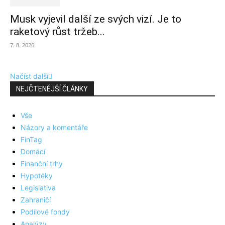
Musk vyjevil další ze svých vizí. Je to
raketový růst tržeb...
7. 8. 2026
Načíst další
NEJČTENĚJŠÍ ČLÁNKY
Vše
Názory a komentáře
FinTag
Domácí
Finanční trhy
Hypotéky
Legislativa
Zahraničí
Podílové fondy
Analýzy