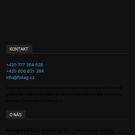
Byznys
Investice
Ke kávě a čaji
Adman´s Choice
KONTAKT
+420 777 264 528
+420 606 831 394
info@fintag.cz
Obsah serveru je chráněn autorským právem. Jakékoli jeho užití včetně
publikování nebo jiného šíření je zakázáno bez předchozího písemného
souhlasu Copywrite Company s.r.o.
O NÁS
FinTag.cz
přináší aktuální zprávy z ekonomiky, politiky,