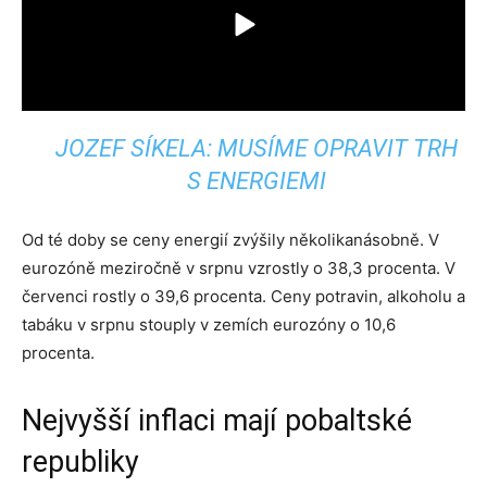
JOZEF SÍKELA: MUSÍME OPRAVIT TRH
S ENERGIEMI
Od té doby se ceny energií zvýšily několikanásobně. V
eurozóně meziročně v srpnu vzrostly o 38,3 procenta. V
červenci rostly o 39,6 procenta. Ceny potravin, alkoholu a
tabáku v srpnu stouply v zemích eurozóny o 10,6
procenta.
Nejvyšší inflaci mají pobaltské
republiky