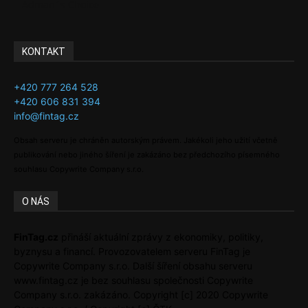
Adman´s Choice
KONTAKT
+420 777 264 528
+420 606 831 394
info@fintag.cz
Obsah serveru je chráněn autorským právem. Jakékoli jeho užití včetně
publikování nebo jiného šíření je zakázáno bez předchozího písemného
souhlasu Copywrite Company s.r.o.
O NÁS
FinTag.cz
přináší aktuální zprávy z ekonomiky, politiky,
byznysu a financí. Provozovatelem serveru FinTag je
Copywrite Company s.r.o. Další šíření obsahu serveru
www.fintag.cz je bez souhlasu společnosti Copywrite
Company s.r.o. zakázáno. Copyright [c] 2020 Copywrite