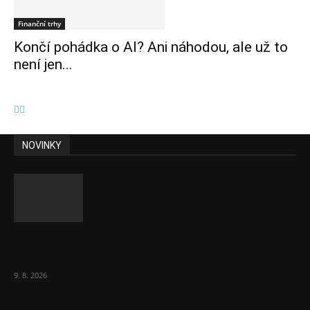
Finanční trhy
Končí pohádka o AI? Ani náhodou, ale už to
není jen...
NOVINKY
Obcí s vlastními firmami přibývá. Majoritu
drží v 1 037 firmách
9. 8. 2026