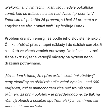
„Rekordmany v inflačním klání jsou nadále pobaltské
země, kde se inflace nachází nad dvaceti procenty. V
Estonsku už pokořila 25 procent, v Litvě 21 procent a v
Lotyšsku se této hranici blíží,“
upřesňuje Dufek.
Problém drahých energií se podle jeho slov stejně jako v
Česku přelévá přes vstupní náklady i do dalších cen zboží
a služeb ve všech zemích eurozóny. Do inflace se vrací
třeba skrz zvýšené vedlejší náklady na bydlení nebo
dražšími potravinami.
„Vzhledem k tomu, že i přes určité zklidnění zůstávají
ceny elektřiny na příští rok stále velmi vysoko – nad 600
eur/MWh, což je mimochodem více než trojnásobek
průměru za první pololetí – je pravděpodobné, že tlak na
růst výrobních a posléze spotřebitelských cen hned tak
nepoleví,“
upozorňuje.