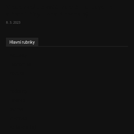
Vláda zvažuje vyšší zdanění chudých a
střední třídy. Bohaté nechá být
8. 3. 2023
Hlavní rubriky
Aktuality
Ekonomika
Politika
EU
Podcasty
Finance
Byznys
Investice
Ke kávě a čaji