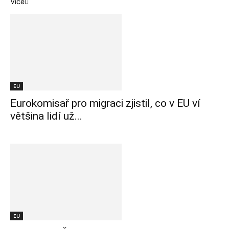
Více
EU
Eurokomisař pro migraci zjistil, co v EU ví
většina lidí už...
EU