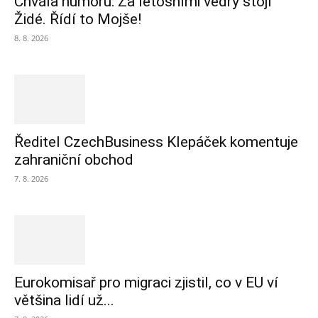
Chvála humoru: Za letošními vedry stojí
Židé. Řídí to Mojše!
8. 8. 2026
Ředitel CzechBusiness Klepáček komentuje
zahraniční obchod
7. 8. 2026
Eurokomisař pro migraci zjistil, co v EU ví
většina lidí už...