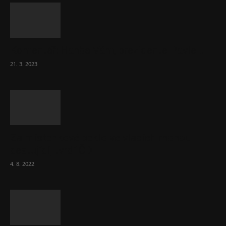
Komentář: Hanba Vám, prezidente Pavle…
21. 3. 2023
Za místenkové peklo ve vlacích mohou
cestující, tvrdí ČD
4. 8. 2022