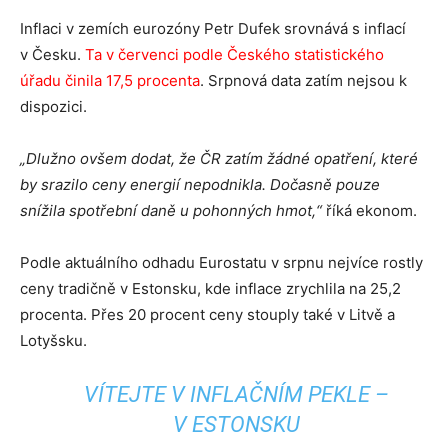
Inflaci v zemích eurozóny Petr Dufek srovnává s inflací
v Česku.
Ta v červenci podle Českého statistického
úřadu činila 17,5 procenta
. Srpnová data zatím nejsou k
dispozici.
„Dlužno ovšem dodat, že ČR zatím žádné opatření, které
by srazilo ceny energií nepodnikla. Dočasně pouze
snížila spotřební daně u pohonných hmot,“
říká ekonom.
Podle aktuálního odhadu Eurostatu v srpnu nejvíce rostly
ceny tradičně v Estonsku, kde inflace zrychlila na 25,2
procenta. Přes 20 procent ceny stouply také v Litvě a
Lotyšsku.
VÍTEJTE V INFLAČNÍM PEKLE –
V ESTONSKU