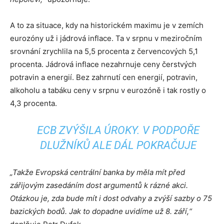
A to za situace, kdy na historickém maximu je v zemích
eurozóny už i jádrová inflace. Ta v srpnu v meziročním
srovnání zrychlila na 5,5 procenta z červencových 5,1
procenta. Jádrová inflace nezahrnuje ceny čerstvých
potravin a energií. Bez zahrnutí cen energií, potravin,
alkoholu a tabáku ceny v srpnu v eurozóně i tak rostly o
4,3 procenta.
ECB ZVÝŠILA ÚROKY. V PODPOŘE
DLUŽNÍKŮ ALE DÁL POKRAČUJE
„Takže Evropská centrální banka by měla mít před
zářijovým zasedáním dost argumentů k rázné akci.
Otázkou je, zda bude mít i dost odvahy a zvýší sazby o 75
bazických bodů. Jak to dopadne uvidíme už 8. září,“