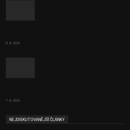
Chvála humoru: Za letošními vedry stojí
Židé. Řídí to Mojše!
8. 8. 2026
Ředitel CzechBusiness Klepáček komentuje
zahraniční obchod
7. 8. 2026
NEJDISKUTOVANĚJŠÍ ČLÁNKY