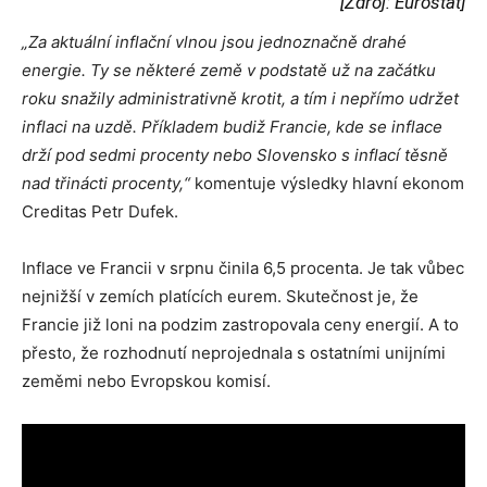
[Zdroj: Eurostat]
„Za aktuální inflační vlnou jsou jednoznačně drahé
energie. Ty se některé země v podstatě už na začátku
roku snažily administrativně krotit, a tím i nepřímo udržet
inflaci na uzdě. Příkladem budiž Francie, kde se inflace
drží pod sedmi procenty nebo Slovensko s inflací těsně
nad třinácti procenty,“
komentuje výsledky hlavní ekonom
Creditas Petr Dufek.
Inflace ve Francii v srpnu činila 6,5 procenta. Je tak vůbec
nejnižší v zemích platících eurem. Skutečnost je, že
Francie již loni na podzim zastropovala ceny energií. A to
přesto, že rozhodnutí neprojednala s ostatními unijními
zeměmi nebo Evropskou komisí.