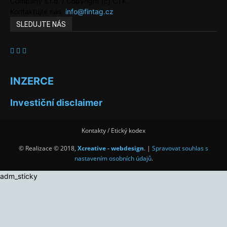
Company s.r.o. / Copyright [c] ČTK.
Kontaktujte nás:
info@fintag.cz
SLEDUJTE NÁS
INZERCE
Investiční disclaimer
Kontakty / Etický kodex
© Realizace © 2018,
Xcreative - webdesign
. |
Spravovat souhlas s
nastavením osobních údajů
.
adm_sticky