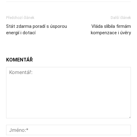
Předchozí článek
Další článek
Stát zdarma poradí s úsporou
Vláda slíbila firmám
energií i dotací
kompenzace i úvěry
KOMENTÁŘ