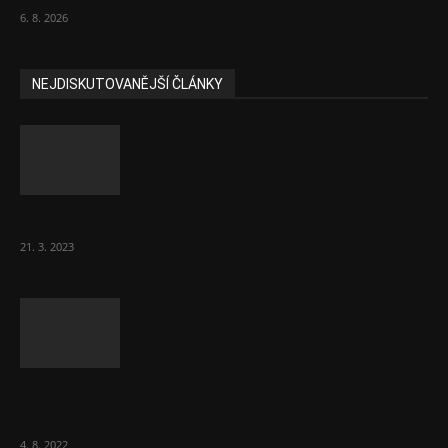
6. 8. 2026
NEJDISKUTOVANĚJŠÍ ČLÁNKY
Komentář: Hanba Vám, prezidente Pavle…
21. 3. 2023
Za místenkové peklo ve vlacích mohou
cestující, tvrdí ČD
4. 8. 2022