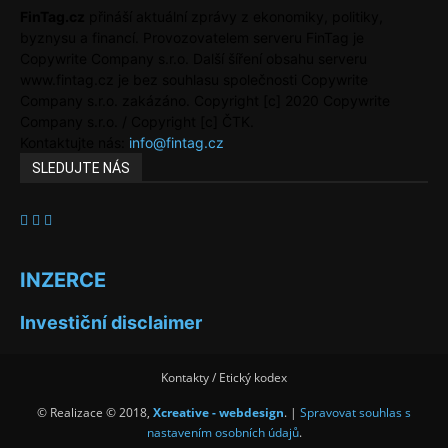
FinTag.cz
přináší aktuální zprávy z ekonomiky, politiky,
byznysu a financí. Provozovatelem serveru FinTag je
Copywrite Company s.r.o. Další šíření obsahu serveru
www.fintag.cz je bez souhlasu společnosti Copywrite
Company s.r.o. zakázáno. Copyright [c] 2020 Copywrite
Company s.r.o. / Copyright [c] ČTK.
Kontaktujte nás:
info@fintag.cz
SLEDUJTE NÁS
INZERCE
Investiční disclaimer
Kontakty / Etický kodex
© Realizace © 2018,
Xcreative - webdesign
. |
Spravovat souhlas s
nastavením osobních údajů
.