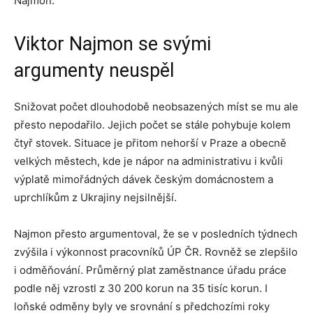
Najmon.
Viktor Najmon se svými
argumenty neuspěl
Snižovat počet dlouhodobě neobsazených míst se mu ale
přesto nepodařilo. Jejich počet se stále pohybuje kolem
čtyř stovek. Situace je přitom nehorší v Praze a obecně
velkých městech, kde je nápor na administrativu i kvůli
výplatě mimořádných dávek českým domácnostem a
uprchlíkům z Ukrajiny nejsilnější.
Najmon přesto argumentoval, že se v posledních týdnech
zvýšila i výkonnost pracovníků ÚP ČR. Rovněž se zlepšilo
i odměňování. Průměrný plat zaměstnance úřadu práce
podle něj vzrostl z 30 200 korun na 35 tisíc korun. I
loňské odměny byly ve srovnání s předchozími roky