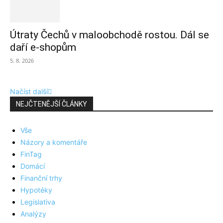
Útraty Čechů v maloobchodě rostou. Dál se
daří e-shopům
5. 8. 2026
Načíst další
NEJČTENĚJŠÍ ČLÁNKY
Vše
Názory a komentáře
FinTag
Domácí
Finanční trhy
Hypotéky
Legislativa
Analýzy