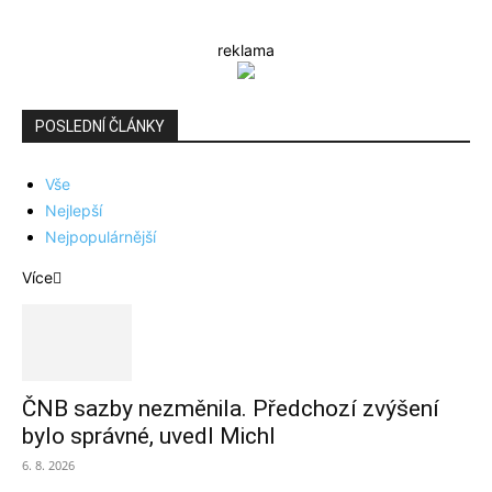
reklama
POSLEDNÍ ČLÁNKY
Vše
Nejlepší
Nejpopulárnější
Více
ČNB sazby nezměnila. Předchozí zvýšení
bylo správné, uvedl Michl
6. 8. 2026