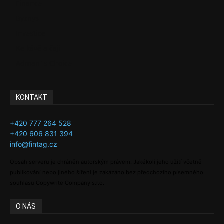
Finance
Byznys
Investice
Ke kávě a čaji
Adman´s Choice
KONTAKT
+420 777 264 528
+420 606 831 394
info@fintag.cz
Obsah serveru je chráněn autorským právem. Jakékoli jeho užití včetně
publikování nebo jiného šíření je zakázáno bez předchozího písemného
souhlasu Copywrite Company s.r.o.
O NÁS