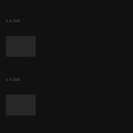
ČNB sazby nezměnila. Předchozí zvýšení
bylo správné, uvedl Michl
6. 8. 2026
Českému průmyslu se daří. Táhne ho hlavně
výroba aut
6. 8. 2026
Názor: Slevové akce na potraviny se
nevyplatí. Stojí mraky peněz