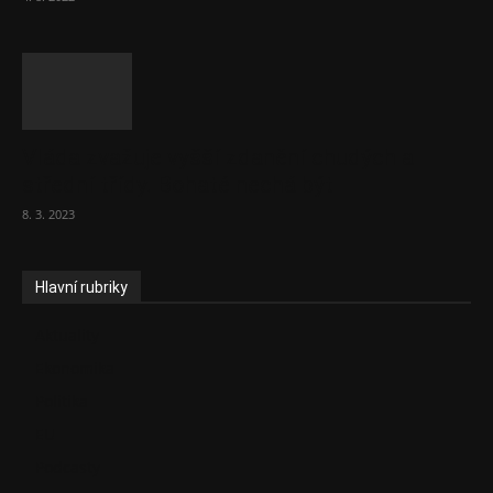
Vláda zvažuje vyšší zdanění chudých a
střední třídy. Bohaté nechá být
8. 3. 2023
Hlavní rubriky
Aktuality
Ekonomika
Politika
EU
Podcasty