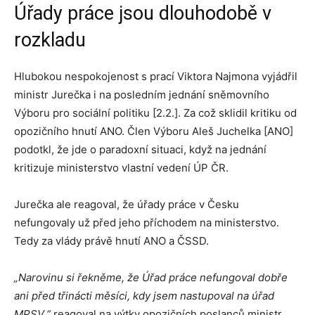
Úřady práce jsou dlouhodobě v
rozkladu
Hlubokou nespokojenost s prací Viktora Najmona vyjádřil
ministr Jurečka i na posledním jednání sněmovního
Výboru pro sociální politiku [2.2.]. Za což sklidil kritiku od
opozičního hnutí ANO. Člen Výboru Aleš Juchelka [ANO]
podotkl, že jde o paradoxní situaci, když na jednání
kritizuje ministerstvo vlastní vedení ÚP ČR.
Jurečka ale reagoval, že úřady práce v Česku
nefungovaly už před jeho příchodem na ministerstvo.
Tedy za vlády právě hnutí ANO a ČSSD.
„Narovinu si řekněme, že Úřad práce nefungoval dobře
ani před třinácti měsíci, kdy jsem nastupoval na úřad
MPSV,“
reagoval na výtky opozičních poslanců ministr.