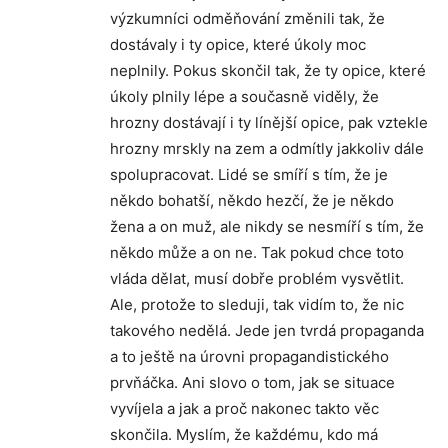
výzkumníci odměňování změnili tak, že
dostávaly i ty opice, které úkoly moc
neplnily. Pokus skončil tak, že ty opice, které
úkoly plnily lépe a současně viděly, že
hrozny dostávají i ty línější opice, pak vztekle
hrozny mrskly na zem a odmítly jakkoliv dále
spolupracovat. Lidé se smíří s tím, že je
někdo bohatší, někdo hezčí, že je někdo
žena a on muž, ale nikdy se nesmíří s tím, že
někdo může a on ne. Tak pokud chce toto
vláda dělat, musí dobře problém vysvětlit.
Ale, protože to sleduji, tak vidím to, že nic
takového nedělá. Jede jen tvrdá propaganda
a to ještě na úrovni propagandistického
prvňáčka. Ani slovo o tom, jak se situace
vyvíjela a jak a proč nakonec takto věc
skončila. Myslím, že každému, kdo má