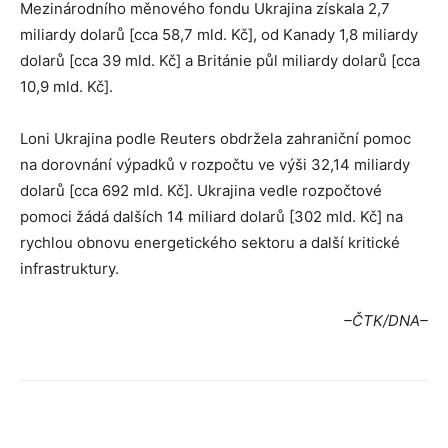
Mezinárodního měnového fondu Ukrajina získala 2,7
miliardy dolarů [cca 58,7 mld. Kč], od Kanady 1,8 miliardy
dolarů [cca 39 mld. Kč] a Británie půl miliardy dolarů [cca
10,9 mld. Kč].
Loni Ukrajina podle Reuters obdržela zahraniční pomoc
na dorovnání výpadků v rozpočtu ve výši 32,14 miliardy
dolarů [cca 692 mld. Kč]. Ukrajina vedle rozpočtové
pomoci žádá dalších 14 miliard dolarů [302 mld. Kč] na
rychlou obnovu energetického sektoru a další kritické
infrastruktury.
–ČTK/DNA–