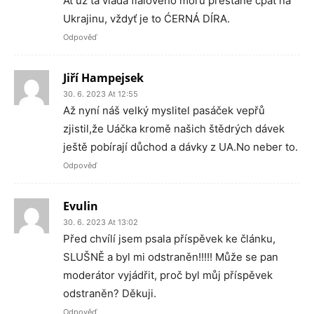
Ať už ta vláda fialového moru přestane cpát na
Ukrajinu, vždyť je to ĆERNÁ DÍRA.
Odpověď
Jiří Hampejsek
30. 6. 2023 At 12:55
Až nyní náš velký myslitel pasáček vepřů
zjistil,že Uáčka kromě našich štědrých dávek
ještě pobírají důchod a dávky z UA.No neber to.
Odpověď
Evulin
30. 6. 2023 At 13:02
Před chvílí jsem psala příspěvek ke článku,
SLUŠNĚ a byl mi odstraněn!!!!! Může se pan
moderátor vyjádřit, proč byl můj příspěvek
odstraněn? Děkuji.
Odpověď