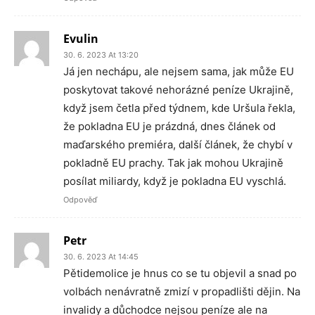
Evulin
30. 6. 2023 At 13:20
Já jen nechápu, ale nejsem sama, jak může EU
poskytovat takové nehorázné peníze Ukrajině,
když jsem četla před týdnem, kde Uršula řekla,
že pokladna EU je prázdná, dnes článek od
maďarského premiéra, další článek, že chybí v
pokladně EU prachy. Tak jak mohou Ukrajině
posílat miliardy, když je pokladna EU vyschlá.
Odpověď
Petr
30. 6. 2023 At 14:45
Pětidemolice je hnus co se tu objevil a snad po
volbách nenávratně zmizí v propadlišti dějin. Na
invalidy a důchodce nejsou peníze ale na