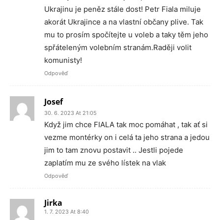
Ukrajinu je peněz stále dost! Petr Fiala miluje
akorát Ukrajince a na vlastní občany plive. Tak
mu to prosím spočítejte u voleb a taky těm jeho
spřáteleným volebním stranám.Raději volit
komunisty!
Odpověď
Josef
30. 6. 2023 At 21:05
Když jim chce FIALA tak moc pomáhat , tak ať si
vezme montérky on i celá ta jeho strana a jedou
jim to tam znovu postavit .. Jestli pojede
zaplatím mu ze svého lístek na vlak
Odpověď
Jirka
1. 7. 2023 At 8:40