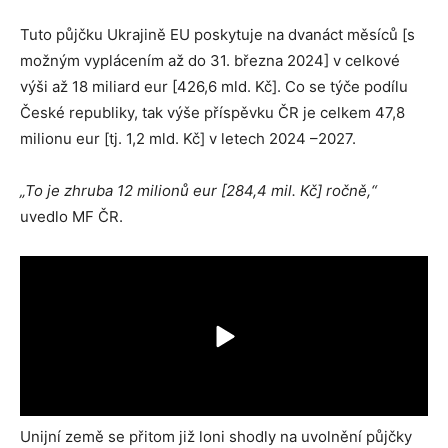
Tuto půjčku Ukrajině EU poskytuje na dvanáct měsíců [s
možným vyplácením až do 31. března 2024] v celkové
výši až 18 miliard eur [426,6 mld. Kč]. Co se týče podílu
České republiky, tak výše příspěvku ČR je celkem 47,8
milionu eur [tj. 1,2 mld. Kč] v letech 2024 –2027.
„To je zhruba 12 milionů eur [284,4 mil. Kč] ročně,“
uvedlo MF ČR.
Unijní země se přitom již loni shodly na uvolnění půjčky