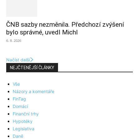
ČNB sazby nezměnila. Předchozí zvýšení
bylo správné, uvedl Michl
6. 8. 2026
Načíst další
NEJČTENĚJŠÍ ČLÁNKY
Vše
Názory a komentáře
FinTag
Domácí
Finanční trhy
Hypotéky
Legislativa
Daně