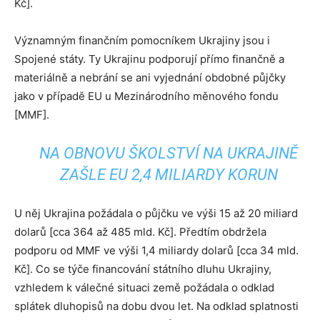
Kč].
Významným finančním pomocníkem Ukrajiny jsou i
Spojené státy. Ty Ukrajinu podporují přímo finančně a
materiálně a nebrání se ani vyjednání obdobné půjčky
jako v případě EU u Mezinárodního měnového fondu
[MMF].
NA OBNOVU ŠKOLSTVÍ NA UKRAJINĚ
ZAŠLE EU 2,4 MILIARDY KORUN
U něj Ukrajina požádala o půjčku ve výši 15 až 20 miliard
dolarů [cca 364 až 485 mld. Kč]. Předtím obdržela
podporu od MMF ve výši 1,4 miliardy dolarů [cca 34 mld.
Kč]. Co se týče financování státního dluhu Ukrajiny,
vzhledem k válečné situaci země požádala o odklad
splátek dluhopisů na dobu dvou let. Na odklad splatnosti