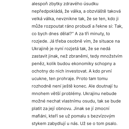
alespoň zbytky zdravého úsudku
nepředpokládá, že válka, a obzvláště taková
velká válka, nevznikne tak, že se ten, kdo ji
může rozpoutat ráno probudí a řekne si: Tak,
co bych dnes dělal?“ A za tři minuty, to
rozjede. Já třeba osobně vím, že situace na
Ukrajině je nyní rozjetá tak, že se nedá
zastavit jinak, než zbraněmi, tedy množstvím
peněz, kolik budou ekonomiky schopny a
ochotny do nich investovat. A kdo první
ucukne, ten prohraje. Proto tam tomu
rozhodně není ještě konec. Ale doutnají tu
mnohem větší problémy. Ukrajinu nebude
možné nechat vlastnímu osudu, tak se bude
platit za její obnovu. Jinak se jí zmocní
mafiáni, kteří se už pomalu s bezvízovým
stykem zabydlují u nás. Už se o tom psalo.