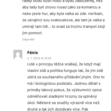
radeji budu susit hubu a bydu zadluzenej, nez
aby tady byli znovu rusaci jako za komancu a
nebo jeste hur, aby byla valka az zde. nerikam,
ze ukrajinci sou svatouskove, ale tam je valka a
umiraji tam lidi… to snad za trochu trampot stoji
jim pomoct.
Odpověď
Fénix
2. 7. 2023 At 10:52
Lidé v principu těžce snášejí, že když mají
vlastní stát a politika funguje tak, že jim stát
ubírá za současného přidávání jiným. Ono to
má i biologickou podstatu. Jednou dělali s
primáty takový pokus, že výzkumníci opice
odměňovali sladkými hrozny za splněný
úkol. Některé se snažily výrazně více než
druhé a tak jich dostávaly více. Pak