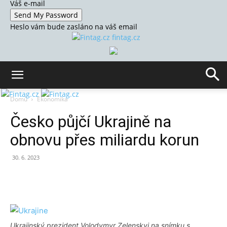
Váš e-mail
Heslo vám bude zasláno na váš email
fintag.cz
Domů
Ekonomika
Česko půjčí Ukrajině na
obnovu přes miliardu korun
30. 6. 2023
Ukrajinský prezident Volodymyr Zelenskyj na snímku s