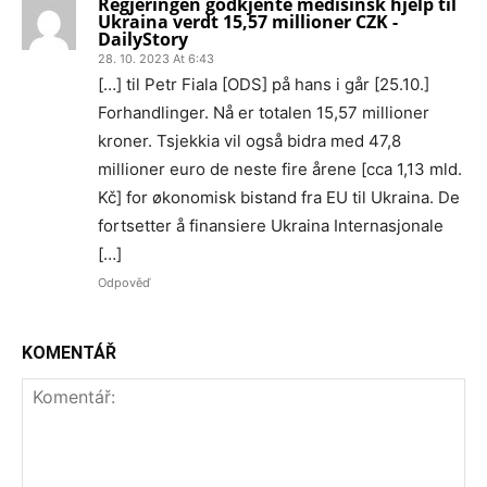
Regjeringen godkjente medisinsk hjelp til
Ukraina verdt 15,57 millioner CZK -
DailyStory
28. 10. 2023 At 6:43
[…] til Petr Fiala [ODS] på hans i går [25.10.]
Forhandlinger. Nå er totalen 15,57 millioner
kroner. Tsjekkia vil også bidra med 47,8
millioner euro de neste fire årene [cca 1,13 mld.
Kč] for økonomisk bistand fra EU til Ukraina. De
fortsetter å finansiere Ukraina Internasjonale
[…]
Odpověď
KOMENTÁŘ