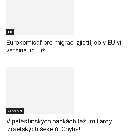
EU
Eurokomisař pro migraci zjistil, co v EU ví
většina lidí už...
Zahraničí
V palestinských bankách leží miliardy
izraelských šekelů. Chyba!