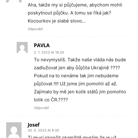
Aha, takže my si půjčujeme, abychom mohli
poskytnout půjčku. A tomu se říká jak?
Kocourkov je slabé slovo…
Odpověď
PAVLA
2. 7. 2023 At 16:26
To nevymyslíš. Takže naše vláda nás bude
zadlužovat jen aby ůůjčila Ukrajině ????
Pokud na to nenáme tak jim nebudeme
půjčovat !!!! Už jsme jim pomohli až až.
Zajímalo by mě jen kolik států jim pomohlo
tolik co ČR.????
Odpověď
Josef
30. 6. 2023 At 8:30
Ti musí skončit,okamžitě myslím že je už