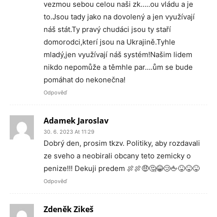
vezmou sebou celou naši zk…..ou vládu a je
to.Jsou tady jako na dovolený a jen využívají
náš stát.Ty pravý chudáci jsou ty staří
domorodci,kterí jsou na Ukrajině.Tyhle
mladý,jen využívají náš systém!Našim lidem
nikdo nepomůže a těmhle par….ům se bude
pomáhat do nekonečna!
Odpověď
Adamek Jaroslav
30. 6. 2023 At 11:29
Dobrý den, prosim tkzv. Politiky, aby rozdavali
ze sveho a neobirali obcany teto zemicky o
penize!!! Dekuji predem 🍖🍖🤑🤔😂😢🖕😝😝😝
Odpověď
Zdeněk Zikeš