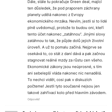
Dále, stále tu pokračuje Green deal, mající
ten důsledek, že pod praporem záchrany
planety udělá nakonec z Evropy
ekonomického mrzáka. Nevím, jestli si to lidé
plně uvědomují, protože to budou oni, kteří
tento účet nakonec „zatáhnou“. Jinými slovy
zatáhnou to tak, že půjde dolů jejich životní
úroveň. A už to pomalu začíná. Nejprve se
osekává to, co stát z daní dává a pak začnou
stagnovat reálné mzdy za růstu cen všeho.
Ekonomické zákony jsou neúprosné, s tím
ani sebelepší vláda nakonec nic nenadělá.
To nechci vidět, cosi pak v diskuzích
počteme! Jestli tyto současné nejsou jen
takové zahřívací kolo před hlavním závodem.
Odpověď