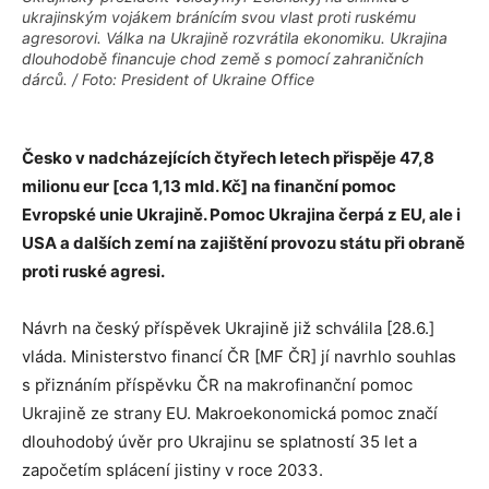
ukrajinským vojákem bránícím svou vlast proti ruskému
agresorovi. Válka na Ukrajině rozvrátila ekonomiku. Ukrajina
dlouhodobě financuje chod země s pomocí zahraničních
dárců. / Foto: President of Ukraine Office
Česko v nadcházejících čtyřech letech přispěje 47,8
milionu eur [cca 1,13 mld. Kč] na finanční pomoc
Evropské unie Ukrajině. Pomoc Ukrajina čerpá z EU, ale i
USA a dalších zemí na zajištění provozu státu při obraně
proti ruské agresi.
Návrh na český příspěvek Ukrajině již schválila [28.6.]
vláda. Ministerstvo financí ČR [MF ČR] jí navrhlo souhlas
s přiznáním příspěvku ČR na makrofinanční pomoc
Ukrajině ze strany EU. Makroekonomická pomoc značí
dlouhodobý úvěr pro Ukrajinu se splatností 35 let a
započetím splácení jistiny v roce 2033.