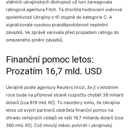
státních ukrajinských dluhopisů už loni zareagovala
ratingová agentura Fitch. Ta zhoršila hodnocení úvěrové
spolehlivosti Ukrajiny o tři stupně do kategorie C. A
signalizovala vysokou pravděpodobnost neplnění
závazků. Ve zprávě varovala před propadem ratingu do
omezeného plnění závazků.
Finanční pomoc letos:
Prozatím 16,7 mld. USD
Ukrajině podle agentury Reuters hrozí, že jí v letošním
roce bude na příjmové straně rozpočtu chybět 38 miliard
dolarů [cca 819 mld. Kč]. To navzdory tomu, že Ukrajina
letos od svých partnerů obdržela finanční pomoc na
úhradu veřejných výdajů ve výši 16,7 miliardy dolarů [cca
360 mld. Kč]. Což minulý měsíc potvrdil i ukrajinský