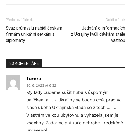
Předchozí článek
Další článek
Svaz průmyslu nabídl českým
Jednání o informacích
firmám unikátní setkání s
z Ukrajiny kvůli dávkám stále
diplomaty
váznou
23 KOMENTÁŘE
Tereza
30. 6. 2023 At 6:32
My tady budeme sušit hubu s úsporným
balíčkem a … z Ukrajiny se budou cpát prachy.
Naše ubohá Ukrajinská vláda se z těch … ….
Vlastním velkou ubytovnu a vyházela jsem je
všechny. Zadarmo ani kuře nehrabe. [redakčně
upraveno]