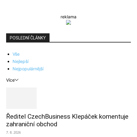
reklama
POSLEDNÍ ČLÁNKY
Vše
Nejlepší
Nejpopulárnější
Více
Ředitel CzechBusiness Klepáček komentuje
zahraniční obchod
7. 8. 2026