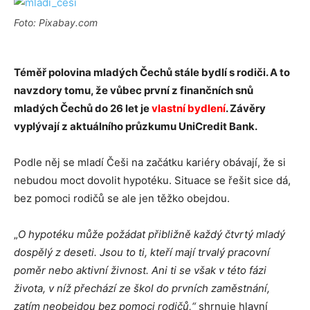
Foto: Pixabay.com
Téměř polovina mladých Čechů stále bydlí s rodiči. A to
navzdory tomu, že vůbec první z finančních snů
mladých Čechů do 26 let je
vlastní bydlení
. Závěry
vyplývají z aktuálního průzkumu UniCredit Bank.
Podle něj se mladí Češi na začátku kariéry obávají, že si
nebudou moct dovolit hypotéku. Situace se řešit sice dá,
bez pomoci rodičů se ale jen těžko obejdou.
„
O hypotéku může požádat přibližně každý čtvrtý mladý
dospělý z deseti. Jsou to ti, kteří mají trvalý pracovní
poměr nebo aktivní živnost. Ani ti se však v této fázi
života, v níž přechází ze škol do prvních zaměstnání,
zatím neobejdou bez pomoci rodičů,“
shrnuje hlavní