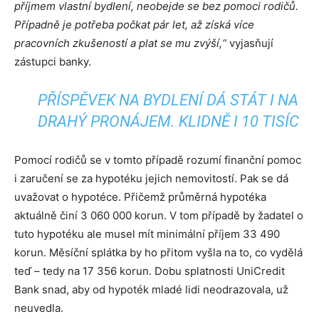
příjmem vlastní bydlení, neobejde se bez pomoci rodičů.
Případně je potřeba počkat pár let, až získá více
pracovních zkušeností a plat se mu zvýší,“
vyjasňují
zástupci banky.
PŘÍSPĚVEK NA BYDLENÍ DÁ STÁT I NA
DRAHÝ PRONÁJEM. KLIDNĚ I 10 TISÍC
Pomocí rodičů se v tomto případě rozumí finanční pomoc
i zaručení se za hypotéku jejich nemovitostí. Pak se dá
uvažovat o hypotéce. Přičemž průměrná hypotéka
aktuálně činí 3 060 000 korun. V tom případě by žadatel o
tuto hypotéku ale musel mít minimální příjem 33 490
korun. Měsíční splátka by ho přitom vyšla na to, co vydělá
teď – tedy na 17 356 korun. Dobu splatnosti UniCredit
Bank snad, aby od hypoték mladé lidi neodrazovala, už
neuvedla.