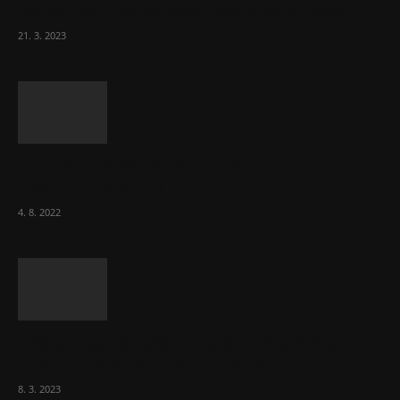
Komentář: Hanba Vám, prezidente Pavle…
21. 3. 2023
Za místenkové peklo ve vlacích mohou
cestující, tvrdí ČD
4. 8. 2022
Vláda zvažuje vyšší zdanění chudých a
střední třídy. Bohaté nechá být
8. 3. 2023