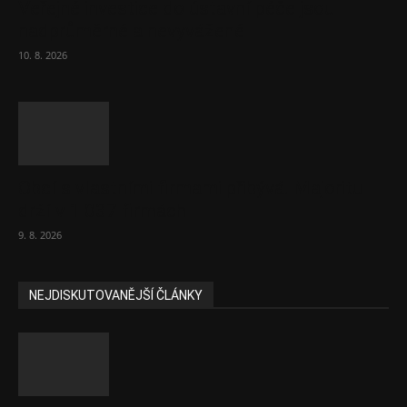
Veřejné investice do ústavní péče jsou
nadprůměrné a nevyvážené
10. 8. 2026
Obcí s vlastními firmami přibývá. Majoritu
drží v 1 037 firmách
9. 8. 2026
NEJDISKUTOVANĚJŠÍ ČLÁNKY