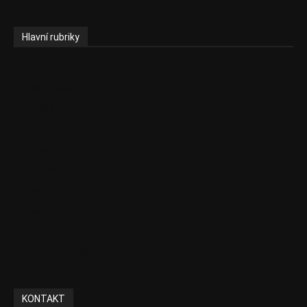
Hlavní rubriky
Aktuality
Ekonomika
Politika
EU
Podcasty
Finance
Byznys
Investice
Ke kávě a čaji
Adman´s Choice
KONTAKT