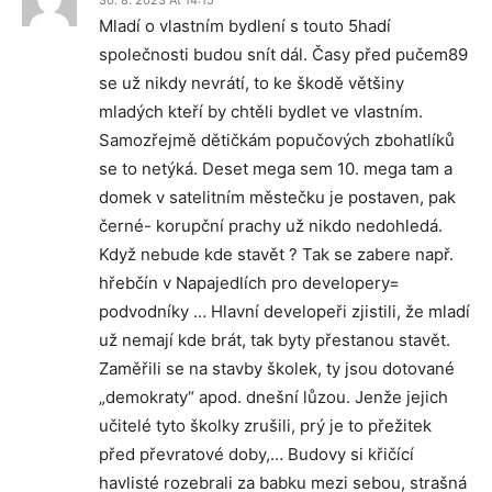
30. 8. 2023 At 14:15
Mladí o vlastním bydlení s touto 5hadí
společnosti budou snít dál. Časy před pučem89
se už nikdy nevrátí, to ke škodě většiny
mladých kteří by chtěli bydlet ve vlastním.
Samozřejmě dětičkám popučových zbohatlíků
se to netýká. Deset mega sem 10. mega tam a
domek v satelitním městečku je postaven, pak
černé- korupční prachy už nikdo nedohledá.
Když nebude kde stavět ? Tak se zabere např.
hřebčín v Napajedlích pro developery=
podvodníky … Hlavní developeři zjistili, že mladí
už nemají kde brát, tak byty přestanou stavět.
Zaměřili se na stavby školek, ty jsou dotované
„demokraty“ apod. dnešní lůzou. Jenže jejich
učitelé tyto školky zrušili, prý je to přežitek
před převratové doby,… Budovy si křičící
havlisté rozebrali za babku mezi sebou, strašná