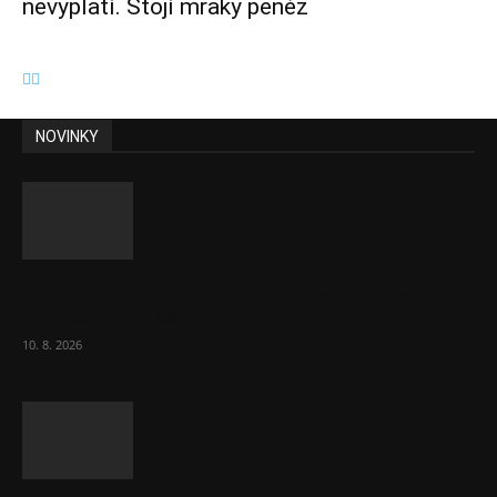
nevyplatí. Stojí mraky peněz
NOVINKY
Nezaměstnanost v červenci je nejvýše za
posledních deset let
10. 8. 2026