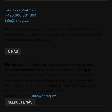
+420 777 264 528
+420 606 831 394
info@fintag.cz
Obsah serveru je chráněn autorským právem. Jakékoli jeho užití včetně
publikování nebo jiného šíření je zakázáno bez předchozího písemného
souhlasu Copywrite Company s.r.o.
O NÁS
FinTag.cz
přináší aktuální zprávy z ekonomiky, politiky,
byznysu a financí. Provozovatelem serveru FinTag je
Copywrite Company s.r.o. Další šíření obsahu serveru
www.fintag.cz je bez souhlasu společnosti Copywrite
Company s.r.o. zakázáno. Copyright [c] 2020 Copywrite
Company s.r.o. / Copyright [c] ČTK.
Kontaktujte nás:
info@fintag.cz
SLEDUJTE NÁS