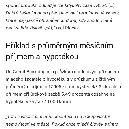
spořicí produkt, odkud je lze kdykoliv zase vybrat.
[…]
Dobré řešení mohou představovat i termínované vklady,
které mají jasně ohraničenou dobu, kdy zhodnocené
peníze lidé získají zpět
,“ radí Plocek.
Příklad s průměrným měsíčním
příjmem a hypotékou
UniCredit Bank doplnila průzkum modelovým příkladem
mladého žadatele o hypotéku s v průzkumu zjištěným
průměrným příjmem 17 105 korun. Výsledek? S aktuálním
příjmem při úrokové sazbě 5,49 procenta dosáhne na
hypotéku ve výši 770 000 korun.
„Tato částka zatím není dostatečná na nákup vlastní
nemovitosti ve městě. Pokud chce mladý člověk s tímto