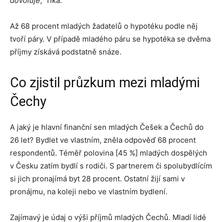
dovoluje
,“ říká.
Až 68 procent mladých žadatelů o hypotéku podle něj
tvoří páry. V případě mladého páru se hypotéka se dvěma
příjmy získává podstatně snáze.
Co zjistil průzkum mezi mladými
Čechy
A jaký je hlavní finanční sen mladých Češek a Čechů do
26 let? Bydlet ve vlastním, zněla odpověď 68 procent
respondentů. Téměř polovina [45 %] mladých dospělých
v Česku zatím bydlí s rodiči. S partnerem či spolubydlícím
si jich pronajímá byt 28 procent. Ostatní žijí sami v
pronájmu, na koleji nebo ve vlastním bydlení.
Zajímavý je údaj o výši příjmů mladých Čechů. Mladí lidé