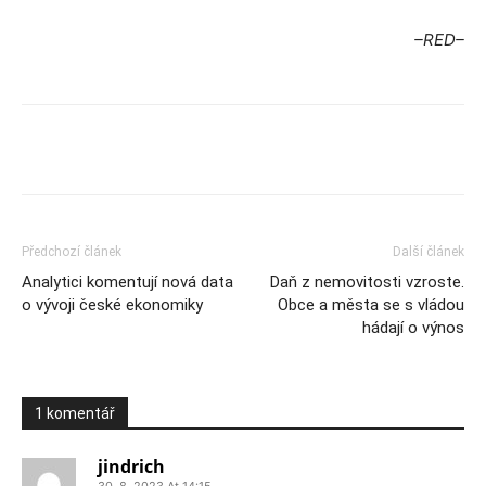
–RED–
Předchozí článek
Další článek
Analytici komentují nová data
Daň z nemovitosti vzroste.
o vývoji české ekonomiky
Obce a města se s vládou
hádají o výnos
1 komentář
jindrich