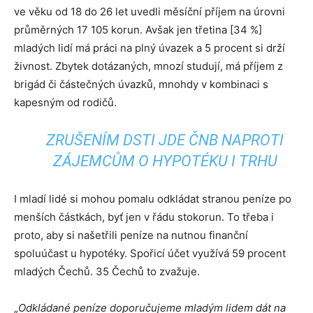
ve věku od 18 do 26 let uvedli měsíční příjem na úrovni
průměrných 17 105 korun. Avšak jen třetina [34 %]
mladých lidí má práci na plný úvazek a 5 procent si drží
živnost. Zbytek dotázaných, mnozí studují, má příjem z
brigád či částečných úvazků, mnohdy v kombinaci s
kapesným od rodičů.
ZRUŠENÍM DSTI JDE ČNB NAPROTI
ZÁJEMCŮM O HYPOTÉKU I TRHU
I mladí lidé si mohou pomalu odkládat stranou peníze po
menších částkách, byť jen v řádu stokorun. To třeba i
proto, aby si našetřili peníze na nutnou finanční
spoluúčast u hypotéky. Spořicí účet využívá 59 procent
mladých Čechů. 35 Čechů to zvažuje.
„
Odkládané peníze doporučujeme mladým lidem dát na