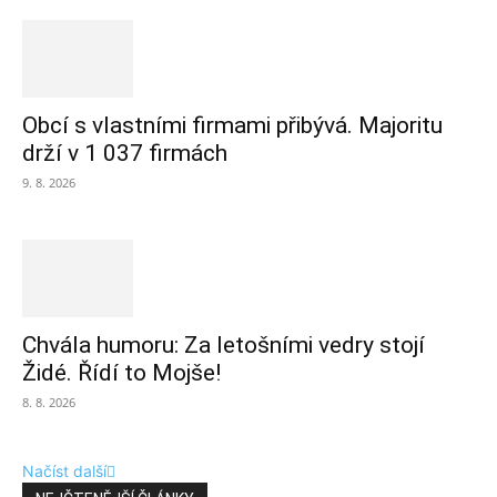
Obcí s vlastními firmami přibývá. Majoritu
drží v 1 037 firmách
9. 8. 2026
Chvála humoru: Za letošními vedry stojí
Židé. Řídí to Mojše!
8. 8. 2026
Načíst další