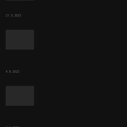
Komentář: Hanba Vám, prezidente Pavle…
21. 3. 2023
Za místenkové peklo ve vlacích mohou
cestující, tvrdí ČD
4. 8. 2022
Vláda zvažuje vyšší zdanění chudých a
střední třídy. Bohaté nechá být