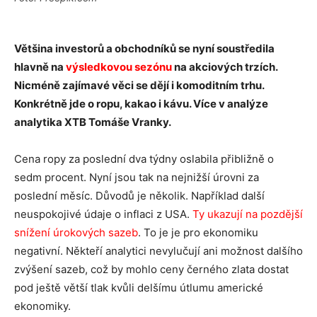
Většina investorů a obchodníků se nyní soustředila
hlavně na
výsledkovou sezónu
na akciových trzích.
Nicméně zajímavé věci se dějí i komoditním trhu.
Konkrétně jde o ropu, kakao i kávu. Více v analýze
analytika XTB Tomáše Vranky.
Cena ropy za poslední dva týdny oslabila přibližně o
sedm procent. Nyní jsou tak na nejnižší úrovni za
poslední měsíc. Důvodů je několik. Například další
neuspokojivé údaje o inflaci z USA.
Ty ukazují na pozdější
snížení úrokových sazeb
. To je je pro ekonomiku
negativní. Někteří analytici nevylučují ani možnost dalšího
zvýšení sazeb, což by mohlo ceny černého zlata dostat
pod ještě větší tlak kvůli delšímu útlumu americké
ekonomiky.