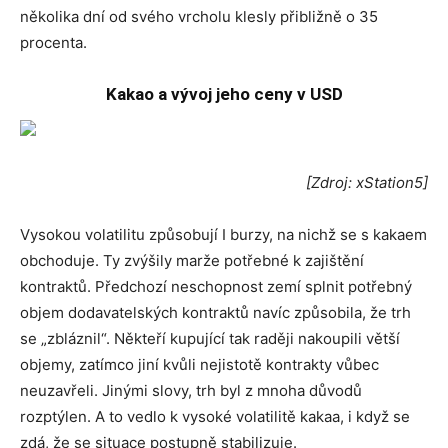
několika dní od svého vrcholu klesly přibližně o 35
procenta.
Kakao a vývoj jeho ceny v USD
[Zdroj: xStation5]
Vysokou volatilitu způsobují I burzy, na nichž se s kakaem
obchoduje. Ty zvýšily marže potřebné k zajištění
kontraktů. Předchozí neschopnost zemí splnit potřebný
objem dodavatelských kontraktů navíc způsobila, že trh
se „zbláznil“. Někteří kupující tak raději nakoupili větší
objemy, zatímco jiní kvůli nejistotě kontrakty vůbec
neuzavřeli. Jinými slovy, trh byl z mnoha důvodů
rozptýlen. A to vedlo k vysoké volatilitě kakaa, i když se
zdá, že se situace postupně stabilizuje.