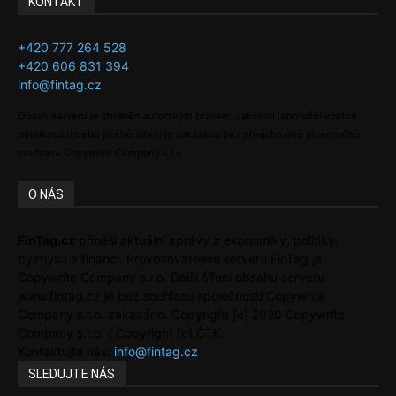
KONTAKT
+420 777 264 528
+420 606 831 394
info@fintag.cz
Obsah serveru je chráněn autorským právem. Jakékoli jeho užití včetně
publikování nebo jiného šíření je zakázáno bez předchozího písemného
souhlasu Copywrite Company s.r.o.
O NÁS
FinTag.cz
přináší aktuální zprávy z ekonomiky, politiky,
byznysu a financí. Provozovatelem serveru FinTag je
Copywrite Company s.r.o. Další šíření obsahu serveru
www.fintag.cz je bez souhlasu společnosti Copywrite
Company s.r.o. zakázáno. Copyright [c] 2020 Copywrite
Company s.r.o. / Copyright [c] ČTK.
Kontaktujte nás:
info@fintag.cz
SLEDUJTE NÁS