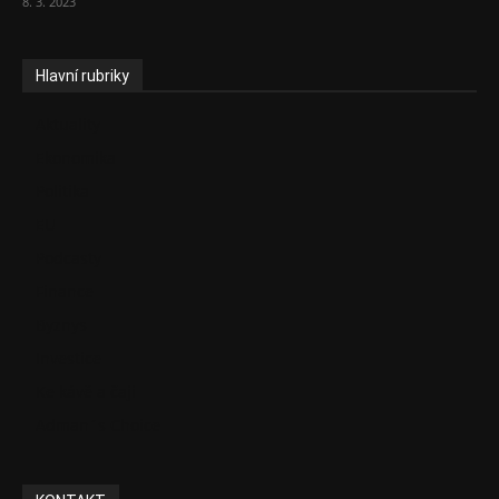
8. 3. 2023
Hlavní rubriky
Aktuality
Ekonomika
Politika
EU
Podcasty
Finance
Byznys
Investice
Ke kávě a čaji
Adman´s Choice