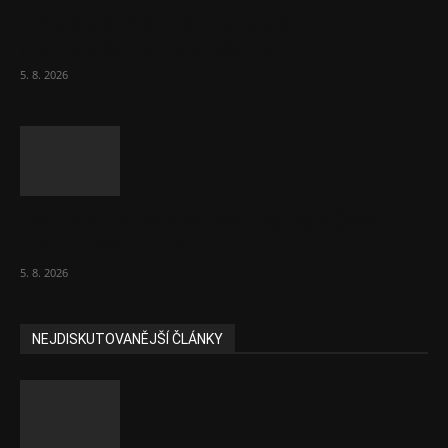
Inflace v červenci stoupla, ale ne
dramaticky. Je 1,7 procenta
5. 8. 2026
Partners Banka jako první banka v Česku
umožní nákup bitcoinu
5. 8. 2026
NEJDISKUTOVANĚJŠÍ ČLÁNKY