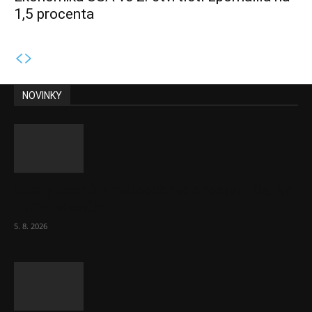
1,5 procenta
NOVINKY
Útraty Čechů v maloobchodě rostou. Dál se
daří e-shopům
5. 8. 2026