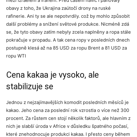
mezi Izraelem a Íránem. Před časem navíc I panovaly
obavy z toho, že Ukrajina zaútočí drony na ruské
rafinerie. Ani ty se ale nepotvrdily. což by mohlo způsobit
další problémy a snížení světové produkce. Nicméně zdá
se, že tyto obavy zatím nebyly zcela naplněny a ropa stále
pokračuje v propadu. A tak cena ropy v posledních dnech
postupně klesá až na 85 USD za ropu Brent a 81 USD za
ropu WTI
Cena kakaa je vysoko, ale
stabilizuje se
Jednou z nejzajímavějších komodit posledních měsíců je
kakao. Jeho cena za poslední rok vzrostla o více než 300
procent. Za růstem cen stojí několik faktorů, ale hlavním z
nich je slabší úroda v Africe v důsledku špatného počasí,
které znehodnocuje produkci kakaa. I přesto ceny během