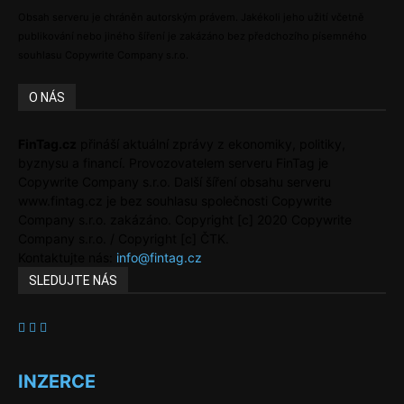
Obsah serveru je chráněn autorským právem. Jakékoli jeho užití včetně
publikování nebo jiného šíření je zakázáno bez předchozího písemného
souhlasu Copywrite Company s.r.o.
O NÁS
FinTag.cz
přináší aktuální zprávy z ekonomiky, politiky,
byznysu a financí. Provozovatelem serveru FinTag je
Copywrite Company s.r.o. Další šíření obsahu serveru
www.fintag.cz je bez souhlasu společnosti Copywrite
Company s.r.o. zakázáno. Copyright [c] 2020 Copywrite
Company s.r.o. / Copyright [c] ČTK.
Kontaktujte nás:
info@fintag.cz
SLEDUJTE NÁS
INZERCE