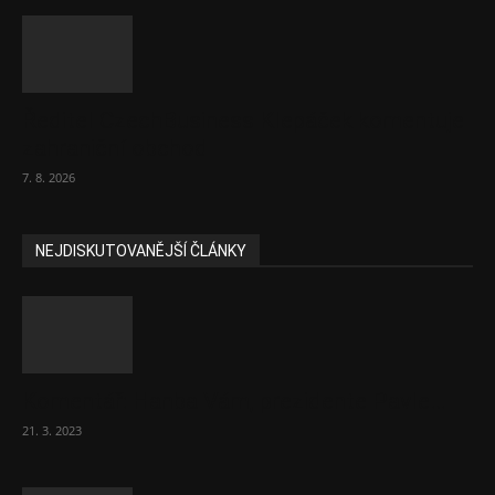
Ředitel CzechBusiness Klepáček komentuje
zahraniční obchod
7. 8. 2026
NEJDISKUTOVANĚJŠÍ ČLÁNKY
Komentář: Hanba Vám, prezidente Pavle…
21. 3. 2023