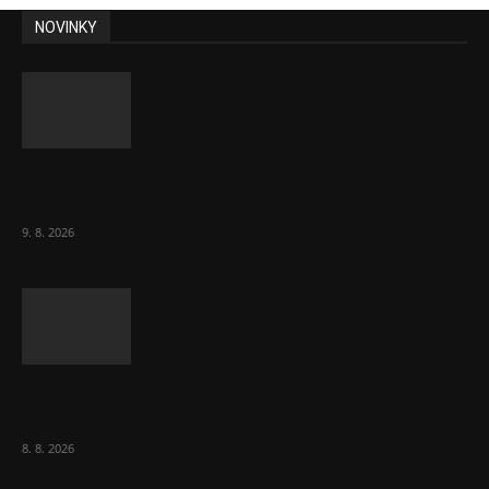
NOVINKY
Obcí s vlastními firmami přibývá. Majoritu
drží v 1 037 firmách
9. 8. 2026
Chvála humoru: Za letošními vedry stojí
Židé. Řídí to Mojše!
8. 8. 2026