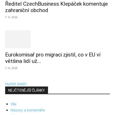
Ředitel CzechBusiness Klepáček komentuje
zahraniční obchod
7. 8. 2026
Eurokomisař pro migraci zjistil, co v EU ví
většina lidí už...
7. 8. 2026
Načíst další
NEJČTENĚJŠÍ ČLÁNKY
Vše
Názory a komentáře