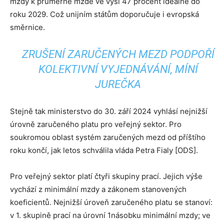
mzdy k průměrné mzdě ve výši 47 procent ideálně do
roku 2029. Což unijním státům doporučuje i evropská
směrnice.
ZRUŠENÍ ZARUČENÝCH MEZD PODPOŘÍ
KOLEKTIVNÍ VYJEDNÁVÁNÍ, MÍNÍ
JUREČKA
Stejně tak ministerstvo do 30. září 2024 vyhlásí nejnižší
úrovně zaručeného platu pro veřejný sektor. Pro
soukromou oblast systém zaručených mezd od příštího
roku končí, jak letos schválila vláda Petra Fialy [ODS].
Pro veřejný sektor platí čtyři skupiny prací. Jejich výše
vychází z minimální mzdy a zákonem stanovených
koeficientů. Nejnižší úroveň zaručeného platu se stanoví:
v 1. skupině prací na úrovní 1násobku minimální mzdy; ve