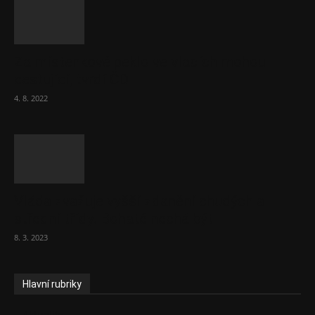
Za místenkové peklo ve vlacích mohou
cestující, tvrdí ČD
4. 8. 2022
Vláda zvažuje vyšší zdanění chudých a
střední třídy. Bohaté nechá být
8. 3. 2023
Hlavní rubriky
Aktuality