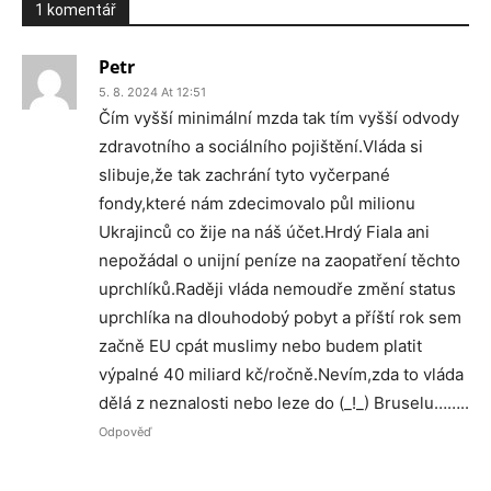
1 komentář
Petr
5. 8. 2024 At 12:51
Čím vyšší minimální mzda tak tím vyšší odvody
zdravotního a sociálního pojištění.Vláda si
slibuje,že tak zachrání tyto vyčerpané
fondy,které nám zdecimovalo půl milionu
Ukrajinců co žije na náš účet.Hrdý Fiala ani
nepožádal o unijní peníze na zaopatření těchto
uprchlíků.Raději vláda nemoudře změní status
uprchlíka na dlouhodobý pobyt a příští rok sem
začně EU cpát muslimy nebo budem platit
výpalné 40 miliard kč/ročně.Nevím,zda to vláda
dělá z neznalosti nebo leze do (_!_) Bruselu……..
Odpověď