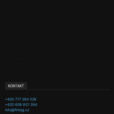
Ekonomika
Politika
EU
Podcasty
Finance
Byznys
Investice
Ke kávě a čaji
Adman´s Choice
KONTAKT
+420 777 264 528
+420 606 831 394
info@fintag.cz