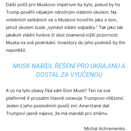
Další potíž pro Muskovo impérium by bylo, pokud by ho
Trump pověřil nějakým náročným vládním úkolem. Na
volebních setkáních se o Muskovi hovořilo jako o tom,
jehož úkolem bude „vymést vládní odpadky.“ Tak jako tak
jakákoli vládní funkce či úkol znamená nižší pozornost
Muska na své podnikání. Investory do jeho podniků by tím
nepotěšil.
MUSK NABÍDL ŘEŠENÍ PRO UKRAJINU A
DOSTAL ZA VYUČENOU
A co na tyto obavy říká sám Elon Musk? Ten na své
platformě X prozatím hlavně oslavuje Trumpovo vítězství.
Jeden z jeho posledních postů zní: Američané dali
Trumpovi jasně najevo, že má mandát pro změnu.
Michal Achremenko