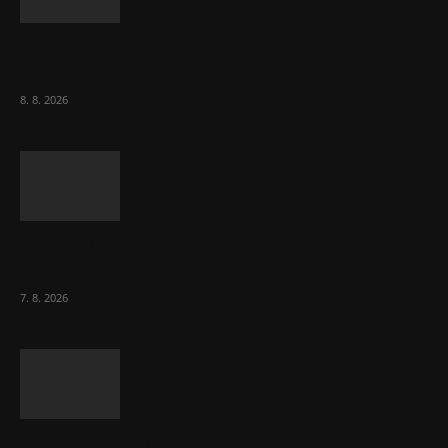
Chvála humoru: Za letošními vedry stojí
Židé. Řídí to Mojžíš!
8. 8. 2026
Ředitel CzechBusiness Klepáček komentuje
zahraniční obchod
7. 8. 2026
Eurokomisař pro migraci zjistil, co v EU ví