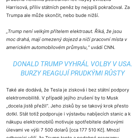
Harrisová, příliv státních peněz by nejspíš pokračoval. Za
Trumpa ale může skončit, nebo bude nižší.
„Trump není velkým přítelem elektroaut. Říká, že jsou
moc drahá, mají omezený dojezd a ničí pracovní místa v
americkém automobilovém průmyslu,“
uvádí CNN.
DONALD TRUMP VYHRÁL VOLBY V USA.
BURZY REAGUJÍ PRUDKÝMI RŮSTY
Také ale dodává, že Tesla je zisková i bez státní podpory
elektromobilitě. V případě jejího zrušení by to Musk
„docela jistě přežil“. Jeho zisků by se takový krok přesto
dotkl. Stát totiž podporuje i výstavbu nabíjecích stanic a k
nákupu elektromobilů motivuje spotřebitele daňovými
úlevami ve výši 7 500 dolarů [cca 177 510 Kč]. Mnozí
odborníci věří, že Trump tento a podobné programy