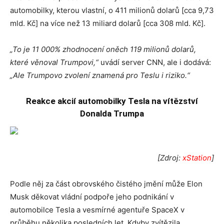
automobilky, kterou vlastní, o 411 milionů dolarů [cca 9,73
mld. Kč] na více než 13 miliard dolarů [cca 308 mld. Kč].
„To je 11 000% zhodnocení oněch 119 milionů dolarů,
které věnoval Trumpovi,“
uvádí server CNN, ale i dodává:
„Ale Trumpovo zvolení znamená pro Teslu i riziko.“
Reakce akcií automobilky Tesla na vítězství
Donalda Trumpa
[Zdroj:
xStation
]
Podle něj za část obrovského čistého jmění může Elon
Musk děkovat vládní podpoře jeho podnikání v
automobilce Tesla a vesmírné agentuře SpaceX v
průběhu několika posledních let. Kdyby zvítězila