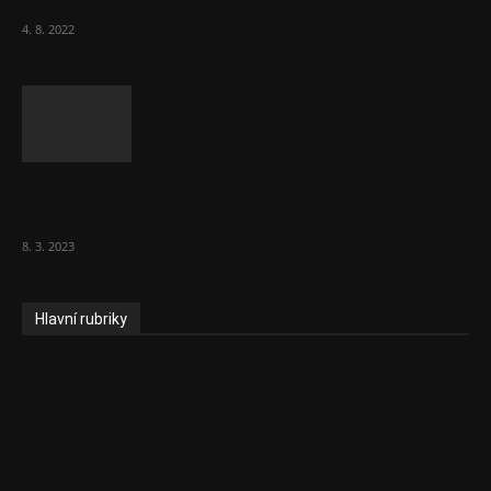
cestující, tvrdí ČD
4. 8. 2022
Vláda zvažuje vyšší zdanění chudých a
střední třídy. Bohaté nechá být
8. 3. 2023
Hlavní rubriky
Aktuality
Ekonomika
Politika
EU