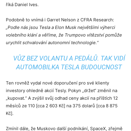
říká Daniel Ives.
Podobně to vnímá i Garret Nelson z CFRA Research:
„Podle nás jsou Tesla a Elon Musk největšími výherci
volebního klání a věříme, že Trumpovo vítězství pomůže
urychlit schvalování autonomní technologie.“
VŮZ BEZ VOLANTU A PEDÁLŮ. TAK VIDÍ
AUTOMOBILKA TESLA BUDOUCNOST
Ten rovněž vydal nové doporučení pro své klienty
investory ohledně akcií Tesly. Pokyn „držet“ změnil na
„kupovat.“ A zvýšil svůj odhad ceny akcií na příštích 12
měsíců ze 110 [cca 2 603 Kč] na 375 dolarů [cca 8 875
Kč].
Zmínil dále, že Muskovo další podnikání, SpaceX, zřejmě