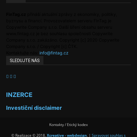
FinTag.cz
přináší aktuální zprávy z ekonomiky, politiky,
byznysu a financí. Provozovatelem serveru FinTag je
Copywrite Company s.r.o. Další šíření obsahu serveru
www.fintag.cz je bez souhlasu společnosti Copywrite
Company s.r.o. zakázáno. Copyright [c] 2020 Copywrite
Company s.r.o. / Copyright [c] ČTK.
Kontaktujte nás:
info@fintag.cz
SLEDUJTE NÁS
INZERCE
Investiční disclaimer
Kontakty / Etický kodex
© Realizace © 2018,
Xcreative - webdesign
. |
Spravovat souhlas s