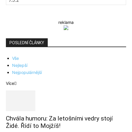
reklama
POSLEDNÍ ČLÁNKY
Vše
Nejlepší
Nejpopulárnější
Více
Chvála humoru: Za letošními vedry stojí
Židé. Řídí to Mojžíš!