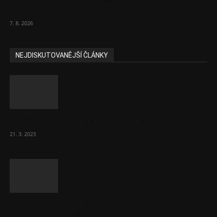
většina lidí už...
7. 8. 2026
NEJDISKUTOVANĚJŠÍ ČLÁNKY
Komentář: Hanba Vám, prezidente Pavle…
21. 3. 2023
Za místenkové peklo ve vlacích mohou