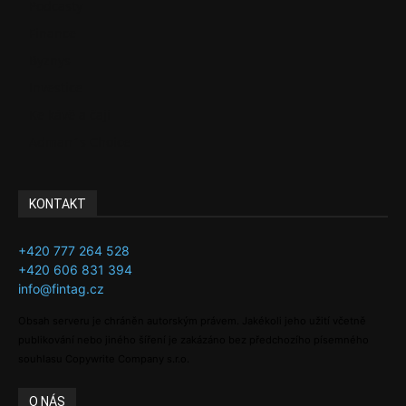
Podcasty
Finance
Byznys
Investice
Ke kávě a čaji
Adman´s Choice
KONTAKT
+420 777 264 528
+420 606 831 394
info@fintag.cz
Obsah serveru je chráněn autorským právem. Jakékoli jeho užití včetně
publikování nebo jiného šíření je zakázáno bez předchozího písemného
souhlasu Copywrite Company s.r.o.
O NÁS