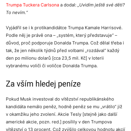
Trumpa Tuckera Carlsona
a dodal:
„Uvidím ještě své děti?
To nevím.“
Vyjádřil se i k protikandidátce Trumpa Kamale Harrisové.
Podle něj je právě ona – „systém, který představuje“ –
důvod, proč podporuje Donalda Trumpa. Což dělal třeba i
tak, že jen několik týdnů před volbami „rozdával“ každý
den po milionu dolarů [cca 23,5 mil. Kč] v loterii
vybranému voliči či voličce Donalda Trumpa.
Za vším hledej peníze
Pokud Musk investoval do vítězství republikánského
kandidáta nemálo peněz, hodně peněz se mu „vrátilo“ již
v okamžiku jeho zvolení. Akcie Tesly [stejně jako další
americké akcie, pozn. red.] posílily v den Trumpova
vítězství o 13 procent. Což zvýšilo celkovou hodnotu akcií