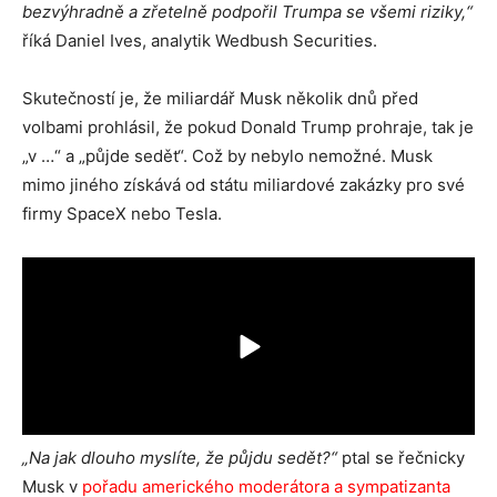
bezvýhradně a zřetelně podpořil Trumpa se všemi riziky,“
říká Daniel Ives, analytik Wedbush Securities.
Skutečností je, že miliardář Musk několik dnů před
volbami prohlásil, že pokud Donald Trump prohraje, tak je
„v …“ a „půjde sedět“. Což by nebylo nemožné. Musk
mimo jiného získává od státu miliardové zakázky pro své
firmy SpaceX nebo Tesla.
„Na jak dlouho myslíte, že půjdu sedět?“
ptal se řečnicky
Musk v
pořadu amerického moderátora a sympatizanta