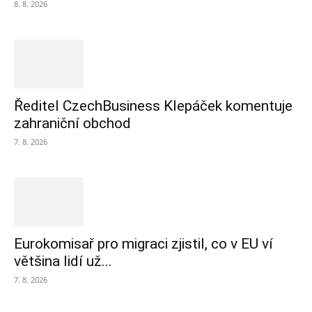
8. 8. 2026
Ředitel CzechBusiness Klepáček komentuje
zahraniční obchod
7. 8. 2026
Eurokomisař pro migraci zjistil, co v EU ví
většina lidí už...
7. 8. 2026