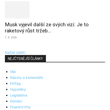
Musk vyjevil další ze svých vizí. Je to
raketový růst tržeb...
7. 8. 2026
Načíst další
NEJČTENĚJŠÍ ČLÁNKY
Vše
Názory a komentáře
FinTag
Hypotéky
Legislativa
Domácí
Finanční trhy