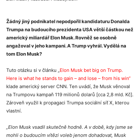
Žádný jiný podnikatel nepodpořil kandidaturu Donalda
Trumpa na budoucího prezidenta USA větší částkou než
americký miliardář Elon Musk. Rovněž se osobně
angažoval v jeho kampani. A Trump vyhrál. Vydělá na
tom Elon Musk?
Tuto otázku si v článku „
Elon Musk bet big on Trump.
Here is what he stands to gain – and lose – from his win“
klade americký server CNN. Ten uvádí, že Musk věnoval
na Trumpovu kampaň 119 milionů dolarů [cca 2,8 mld. Kč].
Zároveň využil k propagaci Trumpa sociální síť X, kterou
vlastní.
„Elon Musk vsadil skutečně hodně. A v době, kdy jsme se
mohli o budoucím vítězi voleb jenom dohadovat, Musk