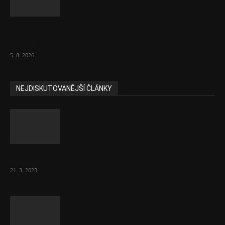
Inflace v červenci stoupla, ale ne
dramaticky. Je 1,7 procenta
5. 8. 2026
NEJDISKUTOVANĚJŠÍ ČLÁNKY
Komentář: Hanba Vám, prezidente Pavle…
21. 3. 2023