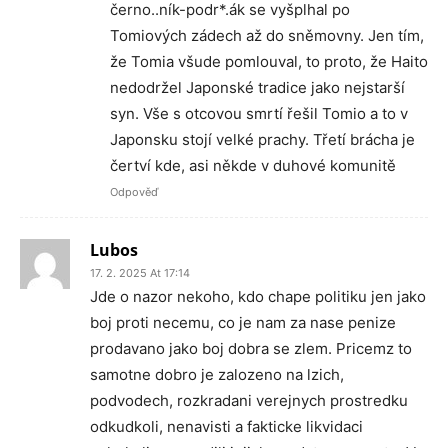
černo..ník-podr*.ák se vyšplhal po
Tomiových zádech až do sněmovny. Jen tím,
že Tomia všude pomlouval, to proto, že Haito
nedodržel Japonské tradice jako nejstarší
syn. Vše s otcovou smrtí řešil Tomio a to v
Japonsku stojí velké prachy. Třetí brácha je
čertví kde, asi někde v duhové komunitě
Odpověď
Lubos
17. 2. 2025 At 17:14
Jde o nazor nekoho, kdo chape politiku jen jako
boj proti necemu, co je nam za nase penize
prodavano jako boj dobra se zlem. Pricemz to
samotne dobro je zalozeno na lzich,
podvodech, rozkradani verejnych prostredku
odkudkoli, nenavisti a fakticke likvidaci