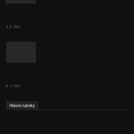
Za místenkové peklo ve vlacích mohou
cestující, tvrdí ČD
4. 8. 2022
Vláda zvažuje vyšší zdanění chudých a
střední třídy. Bohaté nechá být
8. 3. 2023
Hlavní rubriky
Aktuality
Ekonomika