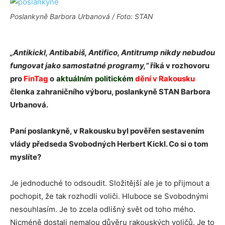
Poslankyně Barbora Urbanová / Foto: STAN
„
Antikickl, Antibabiš, Antifico, Antitrump nikdy nebudou
fungovat jako samostatné programy,”
říká v rozhovoru
pro
FinTag
o
aktuálním
politickém
dění v Rakousku
členka zahraničního výboru, poslankyně STAN Barbora
Urbanová.
Pan
í poslankyně, v Rakousku byl pověřen sestavením
vlády předseda Svobodných Herbert Kickl. Co si o tom
myslíte?
Je jednoduché to odsoudit. Složitější ale je to přijmout a
pochopit, že tak rozhodli voliči. Hluboce se Svobodnými
nesouhlasím. Je to zcela odlišný svět od toho mého.
Nicméně dostali nemalou důvěru rakouských voličů. Je to