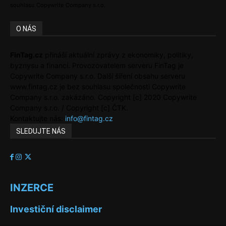
souhlasu Copywrite Company s.r.o.
O NÁS
FinTag.cz
přináší aktuální zprávy z ekonomiky, politiky,
byznysu a financí. Provozovatelem serveru FinTag je
Copywrite Company s.r.o. Další šíření obsahu serveru
www.fintag.cz je bez souhlasu společnosti Copywrite
Company s.r.o. zakázáno. Copyright [c] 2020 Copywrite
Company s.r.o. / Copyright [c] ČTK.
Kontaktujte nás:
info@fintag.cz
SLEDUJTE NÁS
INZERCE
Investiční disclaimer