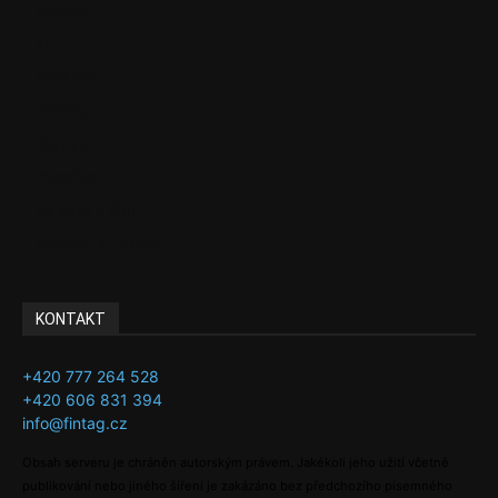
Politika
EU
Podcasty
Finance
Byznys
Investice
Ke kávě a čaji
Adman´s Choice
KONTAKT
+420 777 264 528
+420 606 831 394
info@fintag.cz
Obsah serveru je chráněn autorským právem. Jakékoli jeho užití včetně
publikování nebo jiného šíření je zakázáno bez předchozího písemného