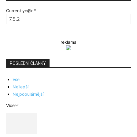
Current ye@r
*
reklama
POSLEDNÍ ČLÁNKY
Vše
Nejlepší
Nejpopulárnější
Více