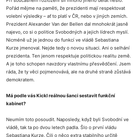
Při současném rozložení sil mnoho jiného dělat nešlo.
Pořád mějme na paměti, že prezidenti mají respektovat
volební výsledky – ať to platí v ČR, nebo v jiných zemích.
Prezident Alexander Van der Bellen dal mnohokrát jasně
najevo, co si o politice Svobodných a jejich lídrech myslí.
Nicméně už je jednou do funkcí ve vládě Sebastiana
Kurze jmenoval. Nejde tedy o novou situaci. Ani o selhání
prezidenta. Ten jenom respektuje politickou realitu země.
A je toho schopen navzdory vlastnímu přesvědčení. Jsem
ráda, že ty věci pojmenovává, ale na druhé straně zůstává
demokratem.
Má podle vás Kickl reálnou šanci sestavit funkční
kabinet?
Neumím toto posoudit. Naposledy, když byli Svobodní ve
vládě, tak ta po dvou letech padla. Šlo o první vládu
Sebastiana Kurze. Čili o něco extra stabilního určitě