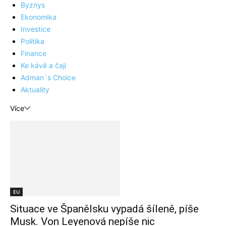
Byznys
Ekonomika
Investice
Politika
Finance
Ke kávě a čaji
Adman´s Choice
Aktuality
Více
EU
Situace ve Španělsku vypadá šíleně, píše
Musk. Von Leyenová nepíše nic