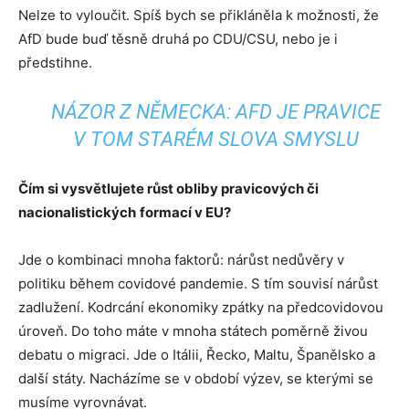
Nelze to vyloučit. Spíš bych se přikláněla k možnosti, že
AfD bude buď těsně druhá po CDU/CSU, nebo je i
předstihne.
NÁZOR Z NĚMECKA: AFD JE PRAVICE
V TOM STARÉM SLOVA SMYSLU
Čím si vysvětlujete růst obliby pravicových či
nacionalistických
formací v EU?
Jde o kombinaci mnoha faktorů: nárůst nedůvěry v
politiku během covidové pandemie. S tím souvisí nárůst
zadlužení. Kodrcání ekonomiky zpátky na předcovidovou
úroveň. Do toho máte v mnoha státech poměrně živou
debatu o migraci. Jde o Itálii, Řecko, Maltu, Španělsko a
další státy. Nacházíme se v období výzev, se kterými se
musíme vyrovnávat.