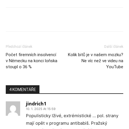
Předchozí článek
Další článek
Počet firemních insolvencí
Kolik bitů je v našem mozku?
v Německu na konci loňska
Ne víc než ve videu na
stoupl o 36 %
YouTube
4 KOMENTÁŘE
jindrich1
10. 1. 2025 At 15:59
Populisticky lživé, extrémistické … pol. strany
mají opět v programu antibabiš. Pražský