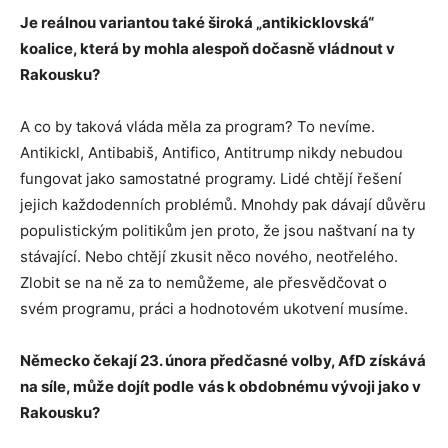
Je reálnou variantou také široká „antikicklovská“
koalice, která by mohla alespoň dočasně vládnout v
Rakousku?
A co by taková vláda měla za program? To nevíme.
Antikickl, Antibabiš, Antifico, Antitrump nikdy nebudou
fungovat jako samostatné programy. Lidé chtějí řešení
jejich každodenních problémů. Mnohdy pak dávají důvěru
populistickým politikům jen proto, že jsou naštvaní na ty
stávající. Nebo chtějí zkusit něco nového, neotřelého.
Zlobit se na ně za to nemůžeme, ale přesvědčovat o
svém programu, práci a hodnotovém ukotvení musíme.
Německo čekají 23. února předčasné volby, AfD získává
na síle, může dojít podle
vás k obdobnému vývoji jako v
Rakousku?