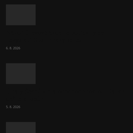
Názor: Slevové akce na potraviny se
nevyplatí. Stojí mraky peněz
6. 8. 2026
Útraty Čechů v maloobchodě rostou. Dál se
daří e-shopům
5. 8. 2026