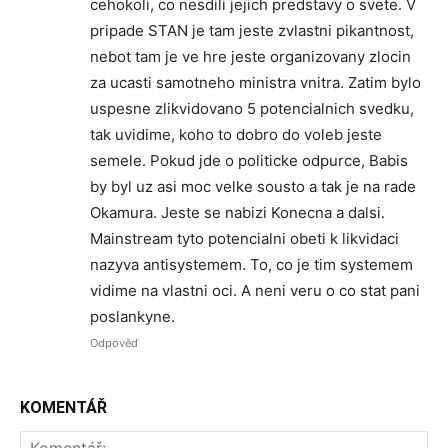
cehokoli, co nesdili jejich predstavy o svete. V
pripade STAN je tam jeste zvlastni pikantnost,
nebot tam je ve hre jeste organizovany zlocin
za ucasti samotneho ministra vnitra. Zatim bylo
uspesne zlikvidovano 5 potencialnich svedku,
tak uvidime, koho to dobro do voleb jeste
semele. Pokud jde o politicke odpurce, Babis
by byl uz asi moc velke sousto a tak je na rade
Okamura. Jeste se nabizi Konecna a dalsi.
Mainstream tyto potencialni obeti k likvidaci
nazyva antisystemem. To, co je tim systemem
vidime na vlastni oci. A neni veru o co stat pani
poslankyne.
Odpověď
KOMENTÁŘ