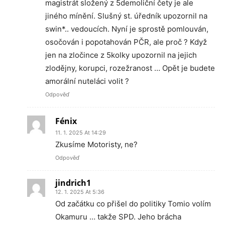
magistrát složený z 5demoliční čety je ale
jiného mínění. Slušný st. úředník upozornil na
swin*.. vedoucích. Nyní je sprostě pomlouván,
osočován i popotahován PČR, ale proč ? Když
jen na zločince z 5kolky upozornil na jejich
zlodějny, korupci, rozežranost … Opět je budete
amorální nuteláci volit ?
Odpověď
Fénix
11. 1. 2025 At 14:29
Zkusíme Motoristy, ne?
Odpověď
jindrich1
12. 1. 2025 At 5:36
Od začátku co přišel do politiky Tomio volím
Okamuru … takže SPD. Jeho brácha