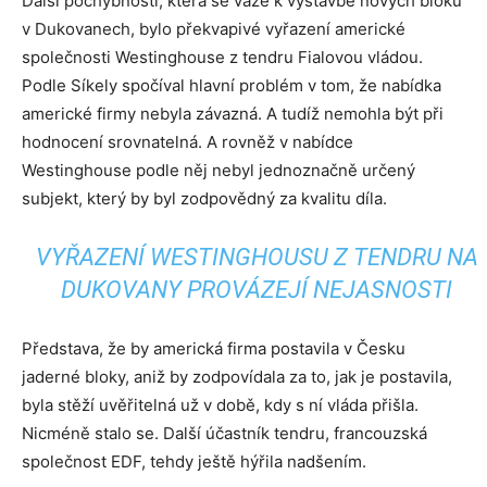
Další pochybností, která se váže k výstavbě nových bloků
v Dukovanech, bylo překvapivé vyřazení americké
společnosti Westinghouse z tendru Fialovou vládou.
Podle Síkely spočíval hlavní problém v tom, že nabídka
americké firmy nebyla závazná. A tudíž nemohla být při
hodnocení srovnatelná. A rovněž v nabídce
Westinghouse podle něj nebyl jednoznačně určený
subjekt, který by byl zodpovědný za kvalitu díla.
VYŘAZENÍ WESTINGHOUSU Z TENDRU NA
DUKOVANY PROVÁZEJÍ NEJASNOSTI
Představa, že by americká firma postavila v Česku
jaderné bloky, aniž by zodpovídala za to, jak je postavila,
byla stěží uvěřitelná už v době, kdy s ní vláda přišla.
Nicméně stalo se. Další účastník tendru, francouzská
společnost EDF, tehdy ještě hýřila nadšením.