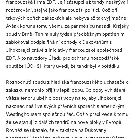
francouzská firma EDF. Její zástupci už tehdy neskrývali
rozčarování, stejně jako francouzští politici. Což při
takových obřích zakázkách ale nebývá až tak výjimečné.
Avšak korunu tomu všemu za pár měsíců nasadil Krajský
soud v Brně. Ten minulý týden předběžným opatřením
zablokoval podpis finální dohody k Dukovanům s
Jihokorejci právě z iniciativy francouzské společnosti
EDF. A to navzdory Úřadu pro ochranu hospodářské
soutěže [ÚOHS], který uvedl, že tendr byl v pořádku.
Rozhodnutí soudu z hlediska francouzského uchazeče o
zakázku nemohlo přijít v lepší dobu. Od doby vyhlášení
vítěze tendru uběhlo dost vody na to, aby Jihokorejci
nakonec našli ve svých právních sporech s americkým
Westinghousem společnou řeč. Což v praxi vede k tomu,
že se stahují z dalších tendrů na nové bloky v Evropě.
Rovněž se ukázalo, že v zakázce na Dukovany