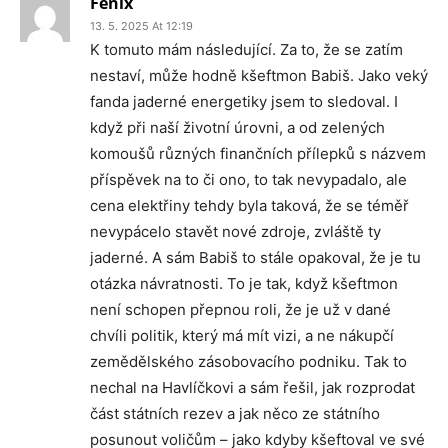
Fénix
13. 5. 2025 At 12:19
K tomuto mám následující. Za to, že se zatím
nestaví, může hodně kšeftmon Babiš. Jako veký
fanda jaderné energetiky jsem to sledoval. I
když při naší životní úrovni, a od zelených
komoušů různých finančních přílepků s názvem
příspěvek na to či ono, to tak nevypadalo, ale
cena elektřiny tehdy byla taková, že se téměř
nevypácelo stavět nové zdroje, zvláště ty
jaderné. A sám Babiš to stále opakoval, že je tu
otázka návratnosti. To je tak, když kšeftmon
není schopen přepnou roli, že je už v dané
chvíli politik, který má mít vizi, a ne nákupčí
zemědělského zásobovacího podniku. Tak to
nechal na Havlíčkovi a sám řešil, jak rozprodat
část státních rezev a jak něco ze státního
posunout voličům – jako kdyby kšeftoval ve své