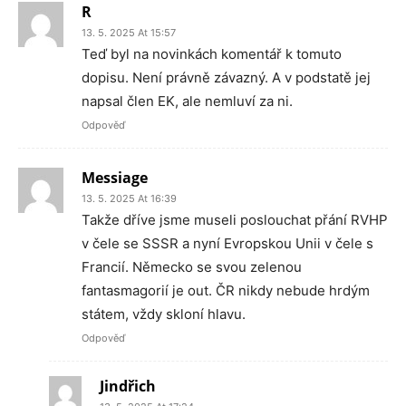
R
13. 5. 2025 At 15:57
Teď byl na novinkách komentář k tomuto
dopisu. Není právně závazný. A v podstatě jej
napsal člen EK, ale nemluví za ni.
Odpověď
Messiage
13. 5. 2025 At 16:39
Takže dříve jsme museli poslouchat přání RVHP
v čele se SSSR a nyní Evropskou Unii v čele s
Francií. Německo se svou zelenou
fantasmagorií je out. ČR nikdy nebude hrdým
státem, vždy skloní hlavu.
Odpověď
Jindřich