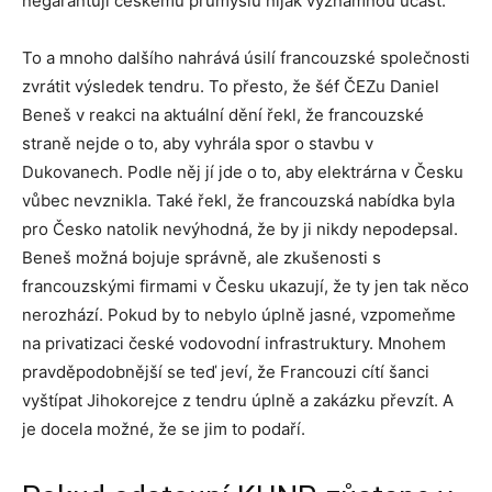
negarantují českému průmyslu nijak významnou účast.
To a mnoho dalšího nahrává úsilí francouzské společnosti
zvrátit výsledek tendru. To přesto, že šéf ČEZu Daniel
Beneš v reakci na aktuální dění řekl, že francouzské
straně nejde o to, aby vyhrála spor o stavbu v
Dukovanech. Podle něj jí jde o to, aby elektrárna v Česku
vůbec nevznikla. Také řekl, že francouzská nabídka byla
pro Česko natolik nevýhodná, že by ji nikdy nepodepsal.
Beneš možná bojuje správně, ale zkušenosti s
francouzskými firmami v Česku ukazují, že ty jen tak něco
nerozhází. Pokud by to nebylo úplně jasné, vzpomeňme
na privatizaci české vodovodní infrastruktury. Mnohem
pravděpodobnější se teď jeví, že Francouzi cítí šanci
vyštípat Jihokorejce z tendru úplně a zakázku převzít. A
je docela možné, že se jim to podaří.