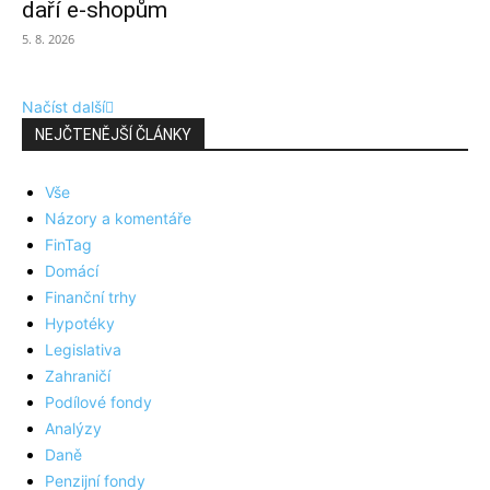
daří e-shopům
5. 8. 2026
Načíst další
NEJČTENĚJŠÍ ČLÁNKY
Vše
Názory a komentáře
FinTag
Domácí
Finanční trhy
Hypotéky
Legislativa
Zahraničí
Podílové fondy
Analýzy
Daně
Penzijní fondy