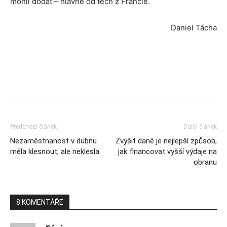
mohli dodat – hlavně od těch z Francie.
Daniel Tácha
Předchozí článek
Další článek
Nezaměstnanost v dubnu
Zvýšit daně je nejlepší způsob,
měla klesnout, ale neklesla
jak financovat vyšší výdaje na
obranu
8 KOMENTÁŘE