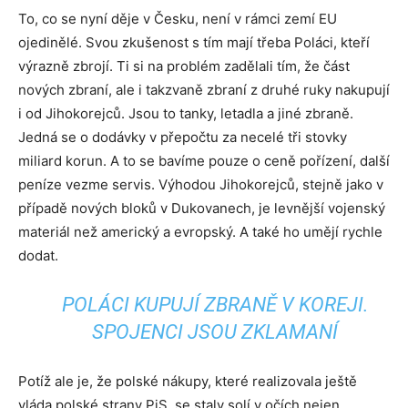
To, co se nyní děje v Česku, není v rámci zemí EU
ojedinělé. Svou zkušenost s tím mají třeba Poláci, kteří
výrazně zbrojí. Ti si na problém zadělali tím, že část
nových zbraní, ale i takzvaně zbraní z druhé ruky nakupují
i od Jihokorejců. Jsou to tanky, letadla a jiné zbraně.
Jedná se o dodávky v přepočtu za necelé tři stovky
miliard korun. A to se bavíme pouze o ceně pořízení, další
peníze vezme servis. Výhodou Jihokorejců, stejně jako v
případě nových bloků v Dukovanech, je levnější vojenský
materiál než americký a evropský. A také ho umějí rychle
dodat.
POLÁCI KUPUJÍ ZBRANĚ V KOREJI.
SPOJENCI JSOU ZKLAMANÍ
Potíž ale je, že polské nákupy, které realizovala ještě
vláda polské strany PiS, se staly solí v očích nejen