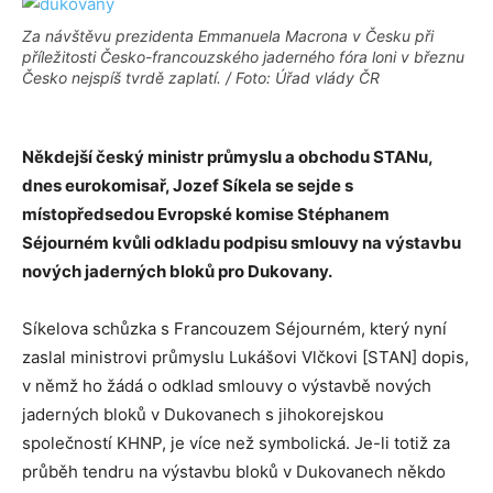
Za návštěvu prezidenta Emmanuela Macrona v Česku při
příležitosti Česko-francouzského jaderného fóra loni v březnu
Česko nejspíš tvrdě zaplatí. / Foto: Úřad vlády ČR
Někdejší český ministr průmyslu a obchodu STANu,
dnes eurokomisař, Jozef Síkela se sejde s
místopředsedou Evropské komise Stéphanem
Séjourném kvůli odkladu podpisu smlouvy na výstavbu
nových jaderných bloků pro Dukovany.
Síkelova schůzka s Francouzem Séjourném, který nyní
zaslal ministrovi průmyslu Lukášovi Vlčkovi [STAN] dopis,
v němž ho žádá o odklad smlouvy o výstavbě nových
jaderných bloků v Dukovanech s jihokorejskou
společností KHNP, je více než symbolická. Je-li totiž za
průběh tendru na výstavbu bloků v Dukovanech někdo