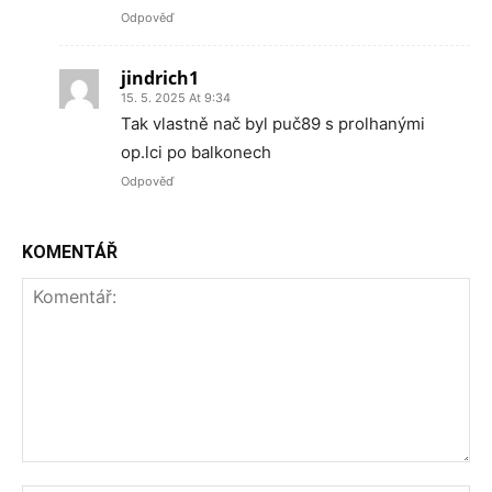
Odpověď
jindrich1
15. 5. 2025 At 9:34
Tak vlastně nač byl puč89 s prolhanými
op.lci po balkonech
Odpověď
KOMENTÁŘ