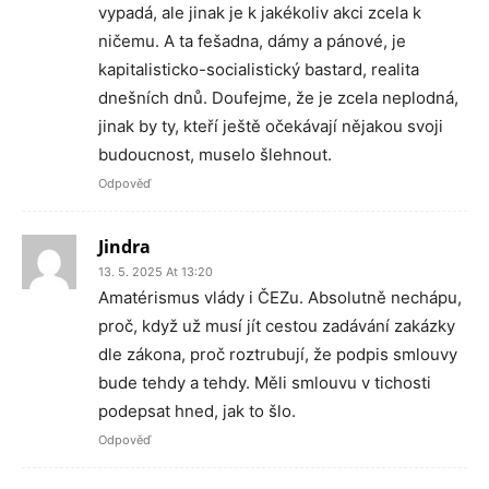
vypadá, ale jinak je k jakékoliv akci zcela k
ničemu. A ta fešadna, dámy a pánové, je
kapitalisticko-socialistický bastard, realita
dnešních dnů. Doufejme, že je zcela neplodná,
jinak by ty, kteří ještě očekávají nějakou svoji
budoucnost, muselo šlehnout.
Odpověď
Jindra
13. 5. 2025 At 13:20
Amatérismus vlády i ČEZu. Absolutně nechápu,
proč, když už musí jít cestou zadávání zakázky
dle zákona, proč roztrubují, že podpis smlouvy
bude tehdy a tehdy. Měli smlouvu v tichosti
podepsat hned, jak to šlo.
Odpověď