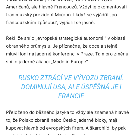
Američanů, ale hlavně Francouzů. Vždyť je okomentoval i
francouzský prezident Macron. I když se vyjádřil „po
francouzském způsobu“, vyjádřil se jasně.
Řekl, že sní o „evropské strategické autonomii“ v oblasti
obranného průmyslu. Je příznačné, že docela stejně
mluvil loni na jaderné konferenci v Praze. Tam pro změnu
snil o jaderné alianci „Made in Europe“.
RUSKO ZTRÁCÍ VE VÝVOZU ZBRANÍ.
DOMINUJÍ USA, ALE ÚSPĚŠNÁ JE I
FRANCIE
Přeloženo do běžného jazyka to vždy ale znamená hlavně
to, že Polsko zbraně nebo Česko jaderné bloky, mají
kupovat hlavně od evropských firem. A škarohlídi by pak