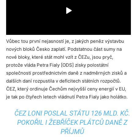
Vůbec tou první nejasností je, z jakých peněz výstavbu
nových bloků Česko zaplatí. Podstatnou část sumy na
nové bloky, které stát mohl vzít z ČEZu, jsou pryč,
protože vláda Petra Fialy [ODS] zisky polostátní
společnosti prostřednictvím daně z nadměrných zisků a
dalších daní rozpustila v deficitech státních rozpočtů.
ČEZ, který ordinuje Čechům nejvyšší ceny energií v EU,
je tak po čtyřech letech vládnutí Petra Fialy jako holátko.
ČEZ LONI POSLAL STÁTU 126 MLD. KČ.
POKOŘIL I ŽEBŘÍČEK PLÁTCŮ DANĚ Z
PŘÍJMŮ