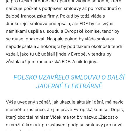
je pro Česko předběžné opatření vydané soudem, které
nařizuje počkat s podpisem smlouvy až po rozhodnutí o
žalobě francouzské firmy. Pokud by totiž vláda s
Jihokorejci smlouvu podepsala, ale EDF by se svými
námitkami uspěla u soudu a Evropské komise, tendr by
se musel opakovat. Naopak, pokud by vláda smlouvu
nepodepsala a Jihokorejci by pod tlakem okolností tendr
vzdali, jako tu už udělali jinde v Evropě, v tendru by
zůstala už jen francouzská EDF. A nikdo jiný…
POLSKO UZAVŘELO SMLOUVU O DALŠÍ
JADERNÉ ELEKTRÁRNĚ
Výše uvedený scénář, jak ukazuje aktuální dění, má navíc
mocného zastánce. Je jím právě Evropská komise. Dopis,
který obdržel ministr Vlček má totiž v názvu: „Žádost o
okamžité kroky k pozastavení podpisu smlouvy pro nové