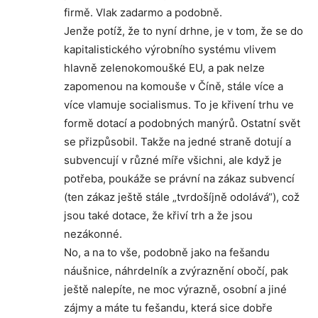
firmě. Vlak zadarmo a podobně.
Jenže potíž, že to nyní drhne, je v tom, že se do
kapitalistického výrobního systému vlivem
hlavně zelenokomoušké EU, a pak nelze
zapomenou na komouše v Číně, stále více a
více vlamuje socialismus. To je křivení trhu ve
formě dotací a podobných manýrů. Ostatní svět
se přizpůsobil. Takže na jedné straně dotují a
subvencují v různé míře všichni, ale když je
potřeba, poukáže se právní na zákaz subvencí
(ten zákaz ještě stále „tvrdošíjně odolává“), což
jsou také dotace, že křiví trh a že jsou
nezákonné.
No, a na to vše, podobně jako na fešandu
náušnice, náhrdelník a zvýraznění obočí, pak
ještě nalepíte, ne moc výrazně, osobní a jiné
zájmy a máte tu fešandu, která sice dobře