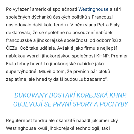
Po vyřazení americké společnosti
Westinghouse
a sérii
společných dýchánků českých politiků s Francouzi
následovalo další kolo tendru. V něm vláda Petra Fialy
deklarovala, že se spolehne na posouzení nabídek
francouzské a jihokorejské společnosti od odborníků z
ČEZu. Což také udělala. Avšak ti jako firmu s nejlepší
nabídkou vybrali jihokorejskou společnost KHNP. Premiér
Fiala tehdy hovořil o jihokorejské nabídce jako
supervýhodné. Mluvil o tom, že prvních pár bloků
zaplatíme, ale hned ty další budou „už zadarmo“.
DUKOVANY DOSTAVÍ KOREJSKÁ KHNP.
OBJEVUJÍ SE PRVNÍ SPORY A POCHYBY
Regulérnost tendru ale okamžitě napadl jak americký
Westinghouse kvůli jihokorejské technologii, tak i