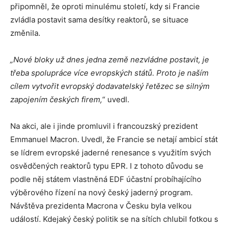
připomněl, že oproti minulému století, kdy si Francie
zvládla postavit sama desítky reaktorů, se situace
změnila.
„Nové bloky už dnes jedna země nezvládne postavit, je
třeba spolupráce více evropských států. Proto je naším
cílem vytvořit evropský dodavatelský řetězec se silným
zapojením českých firem,
“ uvedl.
Na akci, ale i jinde promluvil i francouzský prezident
Emmanuel Macron. Uvedl, že Francie se netají ambicí stát
se lídrem evropské jaderné renesance s využitím svých
osvědčených reaktorů typu EPR. I z tohoto důvodu se
podle něj státem vlastněná EDF účastní probíhajícího
výběrového řízení na nový český jaderný program.
Návštěva prezidenta Macrona v Česku byla velkou
událostí. Kdejaký český politik se na sítích chlubil fotkou s