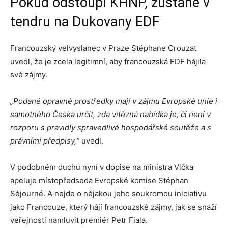
Pokud odstoupí KHNP, zůstane v
tendru na Dukovany EDF
Francouzský velvyslanec v Praze Stéphane Crouzat
uvedl, že je zcela legitimní, aby francouzská EDF hájila
své zájmy.
„Podané opravné prostředky mají v zájmu Evropské unie i
samotného Česka určit, zda vítězná nabídka je, či není v
rozporu s pravidly spravedlivé hospodářské soutěže a s
právními předpisy,“
uvedl.
V podobném duchu nyní v dopise na ministra Vlčka
apeluje místopředseda Evropské komise Stéphan
Séjourné. A nejde o nějakou jeho soukromou iniciativu
jako Francouze, který hájí francouzské zájmy, jak se snaží
veřejnosti namluvit premiér Petr Fiala.