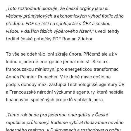
„Toto rozhodnutí ukazuje, že české orgány jsou si
vědomy průmyslových a ekonomických výhod flotilového
přístupu. EDF se těší na spolupráci s ČEZ a českou
vládou v dalších fázích výběrového řízení,“
uvedl tehdy
ředitel české pobočky EDF Roman Zdebor.
To vše se odehrálo loni zkraje února. Přičemž ale už v
lednu o jaderné energetice jednal ministr Síkela s
francouzskou ministryní pro energetickou transformaci
Agnès Pannier-Runacher. V té době navíc došlo na
podpis dohody mezi zástupci Technologické agentury ČR
a Francouzské národní výzkumné agentury, která nabídla
financování společných projektů v oblasti jádra.
„Tento rok bude pro jadernou energetiku v České
republice průlomový. Budeme vybírat dodavatele nového
jaderného reaktoru v Dukovanech a rozhodovat o počtu