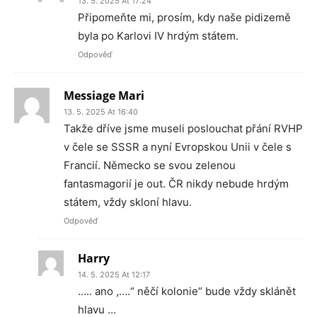
13. 5. 2025 At 17:24
Připomeňte mi, prosím, kdy naše pidizemě
byla po Karlovi IV hrdým státem.
Odpověď
Messiage Mari
13. 5. 2025 At 16:40
Takže dříve jsme museli poslouchat přání RVHP
v čele se SSSR a nyní Evropskou Unii v čele s
Francií. Německo se svou zelenou
fantasmagorií je out. ČR nikdy nebude hrdým
státem, vždy skloní hlavu.
Odpověď
Harry
14. 5. 2025 At 12:17
….. ano ,….“ něčí kolonie“ bude vždy sklánět
hlavu …