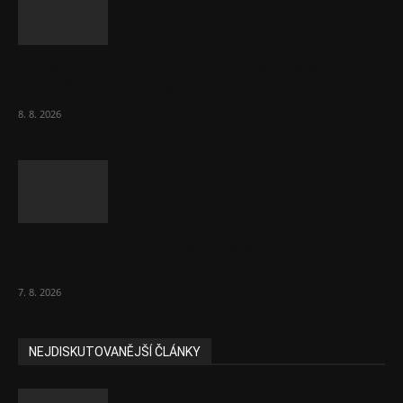
Chvála humoru: Za letošními vedry stojí
Židé. Řídí to Mojše!
8. 8. 2026
Ředitel CzechBusiness Klepáček komentuje
zahraniční obchod
7. 8. 2026
NEJDISKUTOVANĚJŠÍ ČLÁNKY