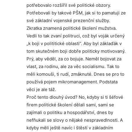
potřebovalo rozšířil své politické obzory.
Potřebovali by takové PŠM, jak si to pamatuji ze
své základní vojenské prezenční služby.
Zkratka znamená politické školení mužstva.
Vedli to tak zvaní politruci, což byl voják určený
„k boji v polititické oblasti“. Aby byl záklaďák v
tom skutečném boji dobře politicky motivovaný.
Prý, aby věděl, za co bojuje. Neměl bojovat za
vlast, za rodinu, ale za věc socialismu. Tak to
měli komouši, ti rudí, zmáknuté. Dnes se pro to
používá pojem mikromanagement. Podstata
věci je ale táž.
Proč tento dlouhý úvod? No, kdyby si ti šéfové
firem politické školení dělali sami, sami se
zajímali o politiku a hospodářství, dnes by
nefňukali se slovy o nějaké nespravedlnosti. A
kdyby měli ještě navíc i štěstí v základním