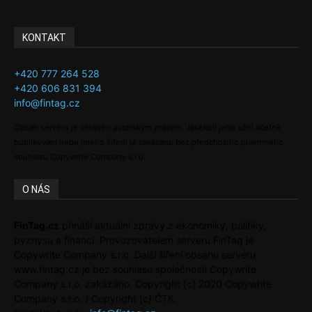
KONTAKT
+420 777 264 528
+420 606 831 394
info@fintag.cz
Obsah serveru je chráněn autorským právem. Jakékoli jeho užití včetně
publikování nebo jiného šíření je zakázáno bez předchozího písemného
souhlasu Copywrite Company s.r.o.
O NÁS
FinTag.cz
přináší aktuální zprávy z ekonomiky, politiky,
byznysu a financí. Provozovatelem serveru FinTag je
Copywrite Company s.r.o. Další šíření obsahu serveru
www.fintag.cz je bez souhlasu společnosti Copywrite
Company s.r.o. zakázáno. Copyright [c] 2020 Copywrite
Company s.r.o. / Copyright [c] ČTK.