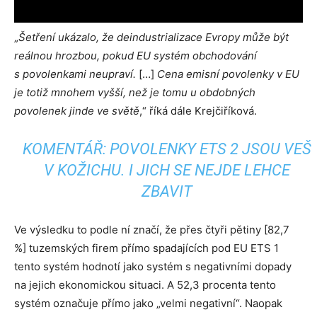
„
Šetření ukázalo, že deindustrializace Evropy může být
reálnou hrozbou, pokud EU systém obchodování
s povolenkami neupraví.
[…]
Cena emisní povolenky v EU
je totiž mnohem vyšší, než je tomu u obdobných
povolenek jinde ve světě
,“ říká dále Krejčiříková.
KOMENTÁŘ: POVOLENKY ETS 2 JSOU VEŠ
V KOŽICHU. I JICH SE NEJDE LEHCE
ZBAVIT
Ve výsledku to podle ní značí, že přes čtyři pětiny [82,7
%] tuzemských firem přímo spadajících pod EU ETS 1
tento systém hodnotí jako systém s negativními dopady
na jejich ekonomickou situaci. A 52,3 procenta tento
systém označuje přímo jako „velmi negativní“. Naopak