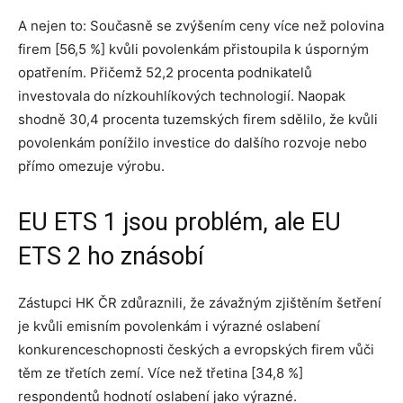
A nejen to: Současně se zvýšením ceny více než polovina
firem [56,5 %] kvůli povolenkám přistoupila k úsporným
opatřením. Přičemž 52,2 procenta podnikatelů
investovala do nízkouhlíkových technologií. Naopak
shodně 30,4 procenta tuzemských firem sdělilo, že kvůli
povolenkám ponížilo investice do dalšího rozvoje nebo
přímo omezuje výrobu.
EU ETS 1 jsou problém, ale EU
ETS 2 ho znásobí
Zástupci HK ČR zdůraznili, že závažným zjištěním šetření
je kvůli emisním povolenkám i výrazné oslabení
konkurenceschopnosti českých a evropských firem vůči
těm ze třetích zemí. Více než třetina [34,8 %]
respondentů hodnotí oslabení jako výrazné.