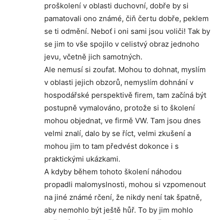
proškolení v oblasti duchovní, dobře by si
pamatovali ono známé, čiň čertu dobře, peklem
se ti odmění. Neboť i oni sami jsou voliči! Tak by
se jim to vše spojilo v celistvý obraz jednoho
jevu, včetně jich samotných.
Ale nemusí si zoufat. Mohou to dohnat, myslím
v oblasti jejich obzorů, nemyslím dohnání v
hospodářské perspektivě firem, tam začíná být
postupně vymalováno, protože si to školení
mohou objednat, ve firmě VW. Tam jsou dnes
velmi znalí, dalo by se říct, velmi zkušení a
mohou jim to tam předvést dokonce i s
praktickými ukázkami.
A kdyby během tohoto školení náhodou
propadli malomyslnosti, mohou si vzpomenout
na jiné známé rčení, že nikdy není tak špatně,
aby nemohlo být ještě hůř. To by jim mohlo