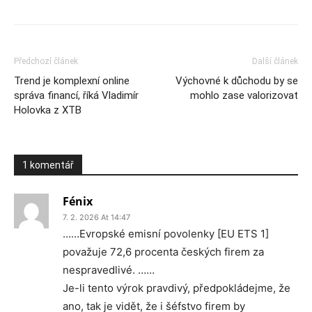
Předchozí článek
Další článek
Trend je komplexní online
Výchovné k důchodu by se
správa financí, říká Vladimír
mohlo zase valorizovat
Holovka z XTB
1 komentář
Fénix
7. 2. 2026 At 14:47
……Evropské emisní povolenky [EU ETS 1]
považuje 72,6 procenta českých firem za
nespravedlivé. ……
Je-li tento výrok pravdivý, předpokládejme, že
ano, tak je vidět, že i šéfstvo firem by