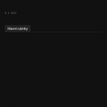
Vláda zvažuje vyšší zdanění chudých a
střední třídy. Bohaté nechá být
8. 3. 2023
Hlavní rubriky
Aktuality
Ekonomika
Politika
EU
Podcasty
Finance
Byznys
Investice
Ke kávě a čaji
Adman´s Choice