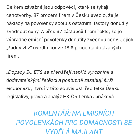
Celkem závažné jsou odpovědi, které se týkají
cenotvorby. 87 procent firem v Česku uvedlo, že je
náklady na povolenky spolu s ostatními faktory donutily
zvednout ceny. A přes 67 zástupců firem řeklo, že je
výhradně emisní povolenky donutily zvednou ceny. Jejich
„žádný vliv“ uvedlo pouze 18,8 procenta dotázaných
firem.
„Dopady EU ETS se přenášejí napříč výrobními a
dodavatelskými řetězci a postupně zasahují širší
ekonomiku
,“ tvrdí v této souvislosti ředitelka Úseku
legislativy, práva a analýz HK ČR Lenka Janáková.
KOMENTÁŘ: NA EMISNÍCH
POVOLENKÁCH PRO DOMÁCNOSTI SE
VYDĚLÁ MAJLANT