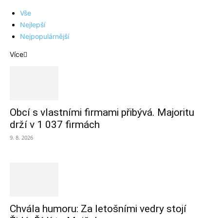
Vše
Nejlepší
Nejpopulárnější
Více
Obcí s vlastními firmami přibývá. Majoritu
drží v 1 037 firmách
9. 8. 2026
Chvála humoru: Za letošními vedry stojí