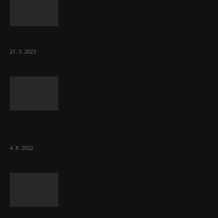
Komentář: Hanba Vám, prezidente Pavle…
21. 3. 2023
Za místenkové peklo ve vlacích mohou
cestující, tvrdí ČD
4. 8. 2022