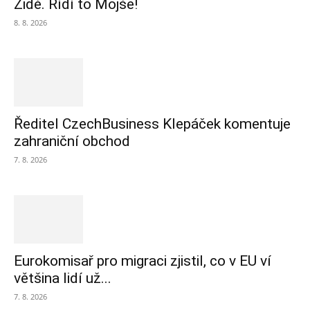
Židé. Řídí to Mojše!
8. 8. 2026
Ředitel CzechBusiness Klepáček komentuje
zahraniční obchod
7. 8. 2026
Eurokomisař pro migraci zjistil, co v EU ví
většina lidí už...
7. 8. 2026