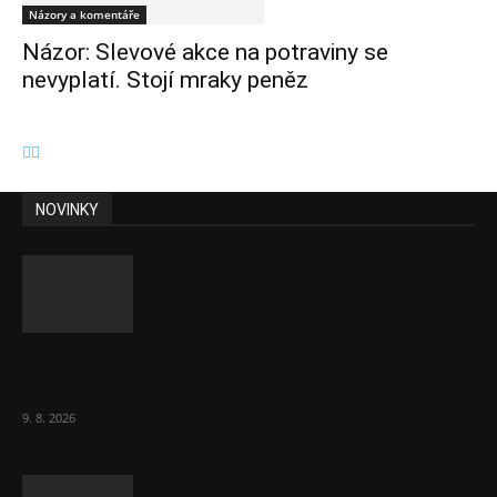
Názory a komentáře
Názor: Slevové akce na potraviny se
nevyplatí. Stojí mraky peněz
NOVINKY
Obcí s vlastními firmami přibývá. Majoritu
drží v 1 037 firmách
9. 8. 2026