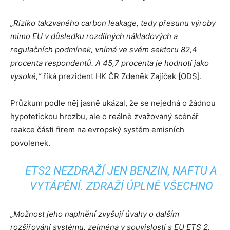
„Riziko takzvaného carbon leakage, tedy přesunu výroby
mimo EU v důsledku rozdílných nákladových a
regulačních podmínek, vnímá ve svém sektoru 82,4
procenta respondentů. A 45,7 procenta je hodnotí jako
vysoké,“
říká prezident HK ČR Zdeněk Zajíček [ODS].
Průzkum podle něj jasně ukázal, že se nejedná o žádnou
hypotetickou hrozbu, ale o reálně zvažovaný scénář
reakce části firem na evropský systém emisních
povolenek.
ETS2 NEZDRAŽÍ JEN BENZIN, NAFTU A
VYTÁPĚNÍ. ZDRAŽÍ ÚPLNĚ VŠECHNO
„Možnost jeho naplnění zvyšují úvahy o dalším
rozšiřování systému, zejména v souvislosti s EU ETS 2.