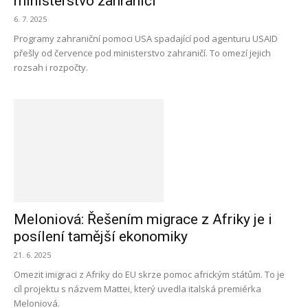
ministerstvo zahraničí
6. 7. 2025
Programy zahraniční pomoci USA spadající pod agenturu USAID
přešly od července pod ministerstvo zahraničí. To omezí jejich
rozsah i rozpočty.
Meloniová: Řešením migrace z Afriky je i
posílení tamější ekonomiky
21. 6. 2025
Omezit imigraci z Afriky do EU skrze pomoc africkým státům. To je
cíl projektu s názvem Mattei, který uvedla italská premiérka
Meloniová.