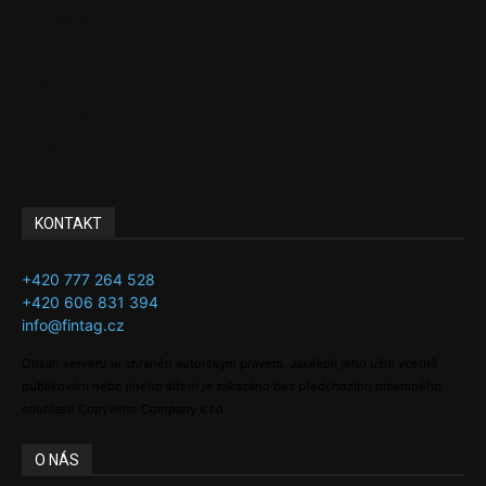
Finance
Byznys
Investice
Ke kávě a čaji
Adman´s Choice
KONTAKT
+420 777 264 528
+420 606 831 394
info@fintag.cz
Obsah serveru je chráněn autorským právem. Jakékoli jeho užití včetně
publikování nebo jiného šíření je zakázáno bez předchozího písemného
souhlasu Copywrite Company s.r.o.
O NÁS