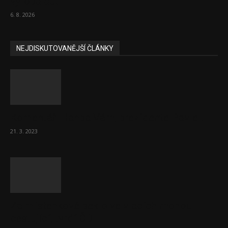
výroba aut
6. 8. 2026
NEJDISKUTOVANĚJŠÍ ČLÁNKY
Komentář: Hanba Vám, prezidente Pavle…
21. 3. 2023
Za místenkové peklo ve vlacích mohou
cestující, tvrdí ČD