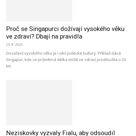
Proč se Singapurci dožívají vysokého věku
ve zdraví? Dbají na pravidla
25. 8. 2025
Dosažení vysokého věku je i věcí politické kultury. Příklad dává
Singapur, kde se průměrná délka dožití ve zdraví prodloužila o 20
let.
Neziskovky vyzvaly Fialu, aby odsoudil