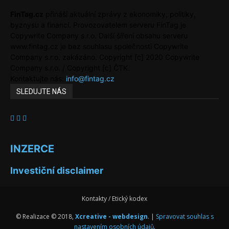
FinTag.cz
přináší aktuální zprávy z ekonomiky, politiky,
byznysu a financí. Provozovatelem serveru FinTag je
Copywrite Company s.r.o. Další šíření obsahu serveru
www.fintag.cz je bez souhlasu společnosti Copywrite
Company s.r.o. zakázáno. Copyright [c] 2020 Copywrite
Company s.r.o. / Copyright [c] ČTK.
Kontaktujte nás:
info@fintag.cz
SLEDUJTE NÁS
INZERCE
Investiční disclaimer
Kontakty / Etický kodex
© Realizace © 2018,
Xcreative - webdesign
. |
Spravovat souhlas s
nastavením osobních údajů
.