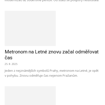
modernizaci až soukromé peníze. Od státu se podpory nedočkala.
Metronom na Letné znovu začal odměřovat
čas
25. 8. 2025
Jeden z nejznámějších symbolů Prahy, metronom na Letné, je opět
v pohybu. Znovu odměřuje čas nejenom Pražanům.