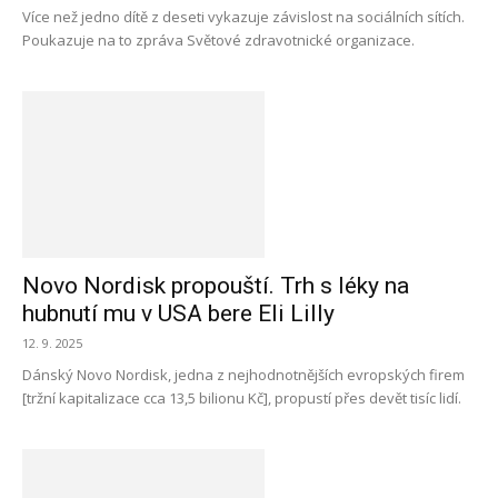
Více než jedno dítě z deseti vykazuje závislost na sociálních sítích.
Poukazuje na to zpráva Světové zdravotnické organizace.
Novo Nordisk propouští. Trh s léky na
hubnutí mu v USA bere Eli Lilly
12. 9. 2025
Dánský Novo Nordisk, jedna z nejhodnotnějších evropských firem
[tržní kapitalizace cca 13,5 bilionu Kč], propustí přes devět tisíc lidí.