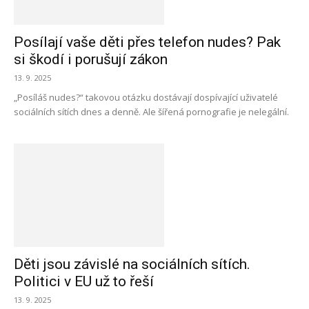
Posílají vaše děti přes telefon nudes? Pak
si škodí i porušují zákon
13. 9. 2025
„Posíláš nudes?“ takovou otázku dostávají dospívající uživatelé
sociálních sítích dnes a denně. Ale šířená pornografie je nelegální.
Děti jsou závislé na sociálních sítích.
Politici v EU už to řeší
13. 9. 2025