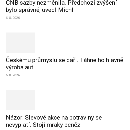
ČNB sazby nezměnila. Předchozí zvýšení
bylo správné, uvedl Michl
6. 8. 2026
Českému průmyslu se daří. Táhne ho hlavně
výroba aut
6. 8. 2026
Názor: Slevové akce na potraviny se
nevyplatí. Stojí mraky peněz