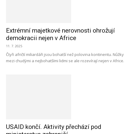
Extrémní majetkové nerovnosti ohrožují
demokracii nejen v Africe
11. 7. 2025
Čtyři afričtí miliardáři jsou bohatší než polovina kontinentu. Nůžky
mezi chudými a nejbohatšími lidmi se ale rozevírají nejen v Africe.
USAID končí. Aktivity přechází pod