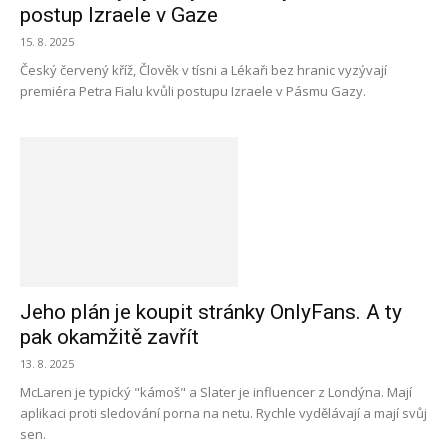
postup Izraele v Gaze
15. 8. 2025
Český červený kříž, Člověk v tísni a Lékaři bez hranic vyzývají
premiéra Petra Fialu kvůli postupu Izraele v Pásmu Gazy.
Jeho plán je koupit stránky OnlyFans. A ty
pak okamžitě zavřít
13. 8. 2025
McLaren je typický "kámoš" a Slater je influencer z Londýna. Mají
aplikaci proti sledování porna na netu. Rychle vydělávají a mají svůj
sen.