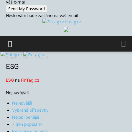
Váš e-mail
Heslo vám bude zasláno na váš email
fintag.cz
Domů
ESG
Strana 3
ESG
ESG
na
FinTag.cz
Nejnovější
Nejnovější
Vybrané příspěvky
Nejoblíbenější
7 den populární
By skóre v recenzi