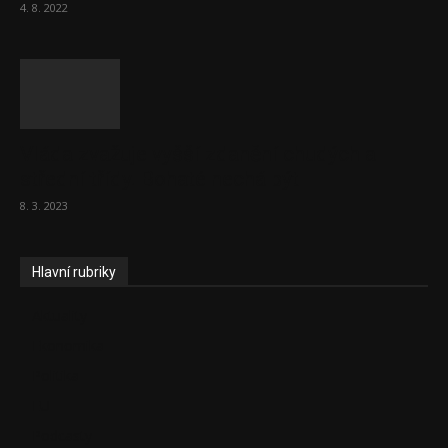
4. 8. 2022
Vláda zvažuje vyšší zdanění chudých a
střední třídy. Bohaté nechá být
8. 3. 2023
Hlavní rubriky
Aktuality
Ekonomika
Politika
EU
Podcasty