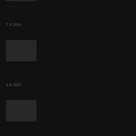
Musk vyjevil další ze svých vizí. Je to
raketový růst tržeb...
7. 8. 2026
ČNB sazby nezměnila. Předchozí zvýšení
bylo správné, uvedl Michl
6. 8. 2026
Českému průmyslu se daří. Táhne ho hlavně