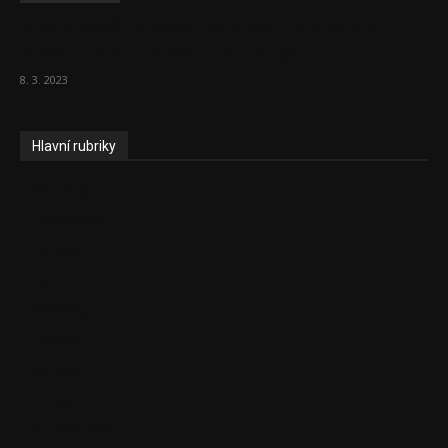
Vláda zvažuje vyšší zdanění chudých a
střední třídy. Bohaté nechá být
8. 3. 2023
Hlavní rubriky
Aktuality
Ekonomika
Politika
EU
Podcasty
Finance
Byznys
Investice
Ke kávě a čaji