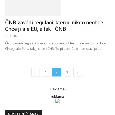
ČNB zavádí regulaci, kterou nikdo nechce.
Chce ji ale EU, a tak i ČNB
16. 4. 2026
ČNB zavádí regulaci finančních poradců, kterou ale nikdo nechce.
Chce ji ale EU, a tak ji chce i ČNB. To přesto, že trh se staví proti.
1
2
3
- Reklama -
reklama
POSLEDNÍ ČLÁNKY