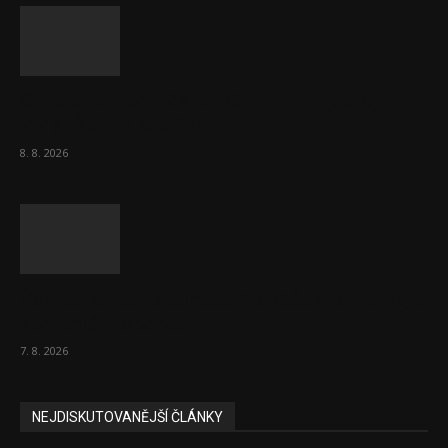
Chvála humoru: Za letošními vedry stojí
Židé. Řídí to Mojše!
8. 8. 2026
Ředitel CzechBusiness Klepáček komentuje
zahraniční obchod
7. 8. 2026
NEJDISKUTOVANĚJŠÍ ČLÁNKY