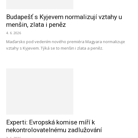
Budapešť s Kyjevem normalizují vztahy u
menšin, zlata i peněz
4. 6. 2026
Maďarsko pod vedením nového premiéra Magyara normalizuje
vztahy s Kyjevem. Týká se to menšin i zlata a peněz.
Experti: Evropská komise míří k
nekontrolovatelnému zadlužování