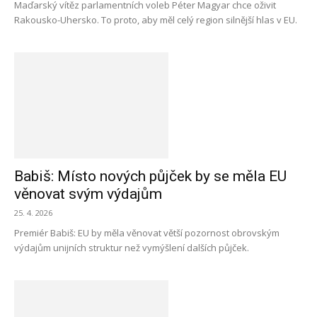
Maďarský vítěz parlamentních voleb Péter Magyar chce oživit
Rakousko-Uhersko. To proto, aby měl celý region silnější hlas v EU.
Babiš: Místo nových půjček by se měla EU
věnovat svým výdajům
25. 4. 2026
Premiér Babiš: EU by měla věnovat větší pozornost obrovským
výdajům unijních struktur než vymýšlení dalších půjček.