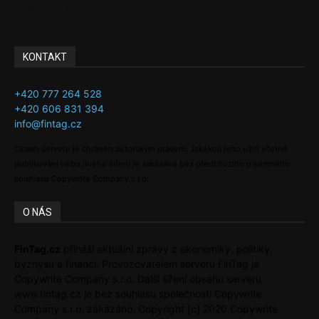
Adman´s Choice
KONTAKT
+420 777 264 528
+420 606 831 394
info@fintag.cz
Obsah serveru je chráněn autorským právem. Jakékoli jeho užití včetně
publikování nebo jiného šíření je zakázáno bez předchozího písemného
souhlasu Copywrite Company s.r.o.
O NÁS
FinTag.cz
přináší aktuální zprávy z ekonomiky, politiky,
byznysu a financí. Provozovatelem serveru FinTag je
Copywrite Company s.r.o. Další šíření obsahu serveru
www.fintag.cz je bez souhlasu společnosti Copywrite
Company s.r.o. zakázáno. Copyright [c] 2020 Copywrite