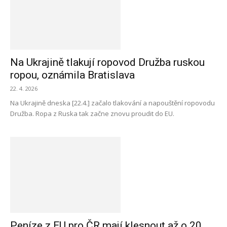
Na Ukrajině tlakují ropovod Družba ruskou
ropou, oznámila Bratislava
22. 4. 2026
Na Ukrajině dneska [22.4.] začalo tlakování a napouštění ropovodu
Družba. Ropa z Ruska tak začne znovu proudit do EU.
Peníze z EU pro ČR mají klesnout až o 20