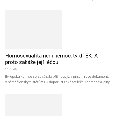
Homosexualita není nemoc, tvrdí EK. A
proto zakáže její léčbu
16. 5. 2026
Evropská komise se zavázala přijmout již v příštím roce dokument,
v němž členským státům EU doporučí zakázat léčbu homosexuality.