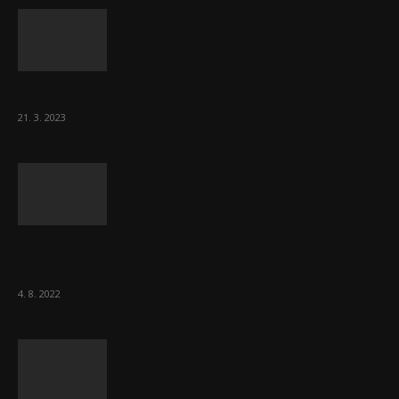
Komentář: Hanba Vám, prezidente Pavle…
21. 3. 2023
Za místenkové peklo ve vlacích mohou
cestující, tvrdí ČD
4. 8. 2022