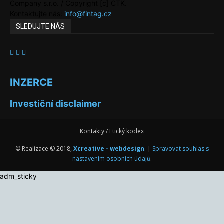
Company s.r.o. / Copyright [c] ČTK.
Kontaktujte nás:
info@fintag.cz
SLEDUJTE NÁS
INZERCE
Investiční disclaimer
Kontakty / Etický kodex
© Realizace © 2018,
Xcreative - webdesign
. |
Spravovat souhlas s
nastavením osobních údajů
.
adm_sticky