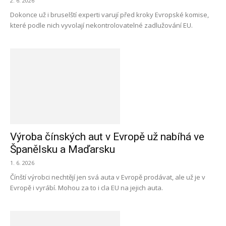
2. 6. 2026
Dokonce už i bruselští experti varují před kroky Evropské komise,
které podle nich vyvolají nekontrolovatelné zadlužování EU.
Výroba čínských aut v Evropě už nabíhá ve
Španělsku a Maďarsku
1. 6. 2026
Čínští výrobci nechtějí jen svá auta v Evropě prodávat, ale už je v
Evropě i vyrábí. Mohou za to i cla EU na jejich auta.