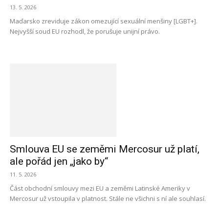
13. 5. 2026
Maďarsko zreviduje zákon omezující sexuální menšiny [LGBT+].
Nejvyšší soud EU rozhodl, že porušuje unijní právo.
Smlouva EU se zeměmi Mercosur už platí,
ale pořád jen „jako by“
11. 5. 2026
Část obchodní smlouvy mezi EU a zeměmi Latinské Ameriky v
Mercosur už vstoupila v platnost. Stále ne všichni s ní ale souhlasí.