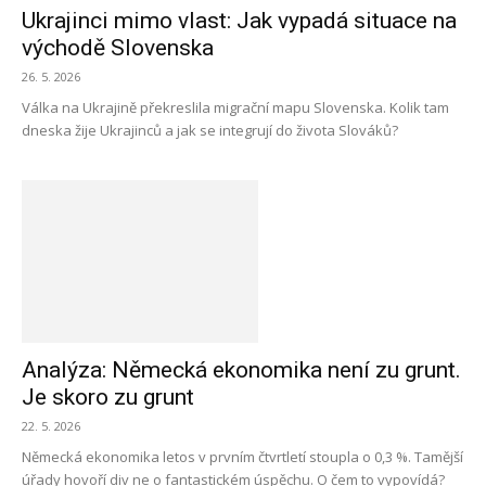
Ukrajinci mimo vlast: Jak vypadá situace na
východě Slovenska
26. 5. 2026
Válka na Ukrajině překreslila migrační mapu Slovenska. Kolik tam
dneska žije Ukrajinců a jak se integrují do života Slováků?
Analýza: Německá ekonomika není zu grunt.
Je skoro zu grunt
22. 5. 2026
Německá ekonomika letos v prvním čtvrtletí stoupla o 0,3 %. Tamější
úřady hovoří div ne o fantastickém úspěchu. O čem to vypovídá?