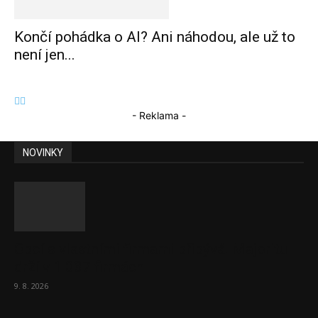
Končí pohádka o AI? Ani náhodou, ale už to
není jen...
- Reklama -
NOVINKY
Obcí s vlastními firmami přibývá. Majoritu
drží v 1 037 firmách
9. 8. 2026