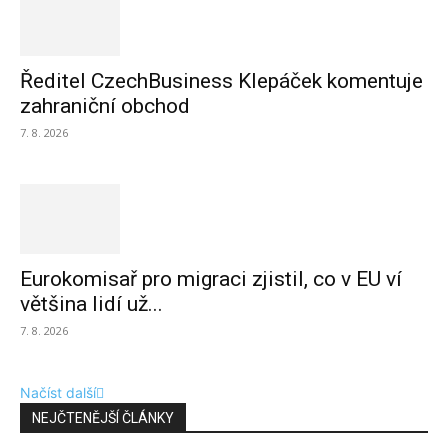
Ředitel CzechBusiness Klepáček komentuje
zahraniční obchod
7. 8. 2026
Eurokomisař pro migraci zjistil, co v EU ví
většina lidí už...
7. 8. 2026
Načíst další
NEJČTENĚJŠÍ ČLÁNKY