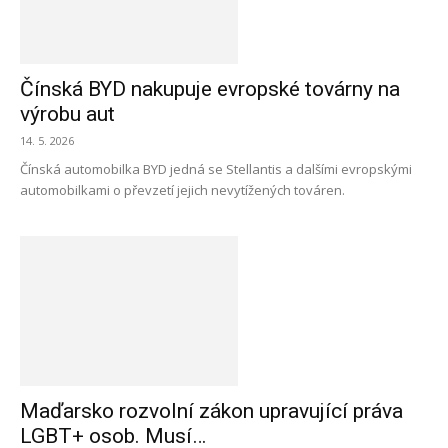
Čínská BYD nakupuje evropské továrny na
výrobu aut
14. 5. 2026
Čínská automobilka BYD jedná se Stellantis a dalšími evropskými
automobilkami o převzetí jejich nevytížených továren.
Maďarsko rozvolní zákon upravující práva
LGBT+ osob. Musí…