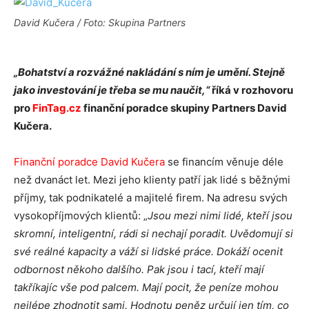
David Kučera / Foto: Skupina Partners
„Bohatství a rozvážné nakládání s ním je umění. Stejně
jako investování je třeba se mu naučit,“
říká v rozhovoru
pro
FinTag.cz
finanční poradce skupiny Partners David
Kučera.
Finanční poradce David Kučera
se financím věnuje déle
než dvanáct let. Mezi jeho klienty patří jak lidé s běžnými
příjmy, tak podnikatelé a majitelé firem. Na adresu svých
vysokopříjmových klientů: „
Jsou mezi nimi lidé, kteří jsou
skromní, inteligentní, rádi si nechají poradit. Uvědomují si
své reálné kapacity a váží si lidské práce. Dokáží ocenit
odbornost někoho dalšího. Pak jsou i tací, kteří mají
takříkajíc vše pod palcem. Mají pocit, že peníze mohou
nejlépe zhodnotit sami. Hodnotu peněz určují jen tím, co