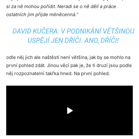
si za ně mohou pořídit. Neradi se o ně dělí a práce
ostatních jim přijde méněcenná.“
DAVID KUČERA: V PODNIKÁNÍ VĚTŠINOU
USPĚJÍ JEN DŘÍČI. ANO, DŘÍČI!
odle něj jich ale naštěstí není většina, jak by se mohlo na
první pohled zdát. Jinou věcí pak je, že ti druzí jsou podle
něj rozpoznatelní takřka hned. Na první pohled.