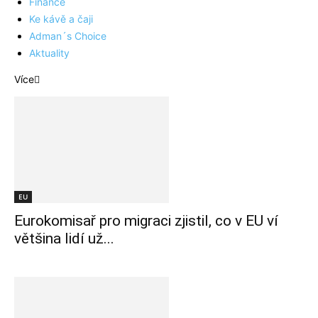
Finance
Ke kávě a čaji
Adman´s Choice
Aktuality
Více
EU
Eurokomisař pro migraci zjistil, co v EU ví
většina lidí už...