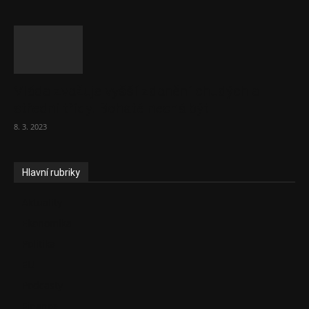
Vláda zvažuje vyšší zdanění chudých a
střední třídy. Bohaté nechá být
8. 3. 2023
Hlavní rubriky
Aktuality
Ekonomika
Politika
EU
Podcasty
Finance