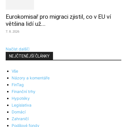
Eurokomisař pro migraci zjistil, co v EU ví
většina lidí už...
7. 8. 2026
Načíst další
NEJČTENĚJŠÍ ČLÁNKY
Vše
Názory a komentáře
FinTag
Finanční trhy
Hypotéky
Legislativa
Domácí
Zahraničí
Podílové fondy