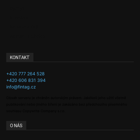
Byznys
Investice
Ke kávě a čaji
Adman´s Choice
KONTAKT
+420 777 264 528
+420 606 831 394
info@fintag.cz
Obsah serveru je chráněn autorským právem. Jakékoli jeho užití včetně
publikování nebo jiného šíření je zakázáno bez předchozího písemného
souhlasu Copywrite Company s.r.o.
O NÁS