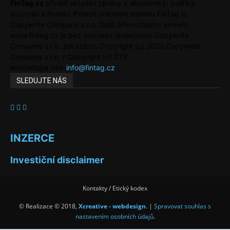
FinTag.cz
přináší aktuální zprávy z ekonomiky, politiky,
byznysu a financí. Provozovatelem serveru FinTag je
Copywrite Company s.r.o. Další šíření obsahu serveru
www.fintag.cz je bez souhlasu společnosti Copywrite
Company s.r.o. zakázáno. Copyright [c] 2020 Copywrite
Company s.r.o. / Copyright [c] ČTK.
Kontaktujte nás:
info@fintag.cz
SLEDUJTE NÁS
INZERCE
Investiční disclaimer
Kontakty / Etický kodex
© Realizace © 2018,
Xcreative - webdesign
. |
Spravovat souhlas s
nastavením osobních údajů
.