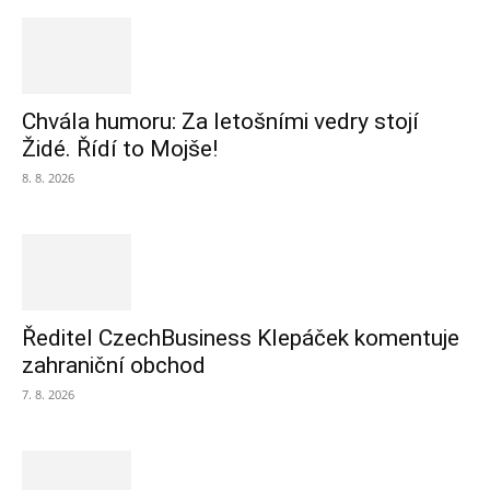
Chvála humoru: Za letošními vedry stojí
Židé. Řídí to Mojše!
8. 8. 2026
Ředitel CzechBusiness Klepáček komentuje
zahraniční obchod
7. 8. 2026