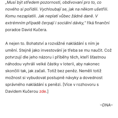
„Musí být středem pozornosti, obdivovaní pro to, co
nového si pořídili. Vychloubají se, jak na někom ušetřili.
Komu nezaplatili. Jak neplatí vůbec žádné daně. V
extrémním případě čerpají i sociální dávky,“
říká finanční
poradce David Kučera.
A nejen to. Bohatství a rozvážné nakládání s ním je
umění. Stejně jako investování je třeba se mu naučit. Což
potvrzují dle jeho názoru i příběhy těch, kteří šťastnou
náhodou vyhráli velké částky v loterii, aby nakonec
skončili tak, jak začali. Totiž bez peněz. Neměli totiž
možnost si vybudovat postupně návyky a dovednost
správného nakládání s penězi. [Více v rozhovoru s
Davidem Kučerou
zde
.]
–DNA–