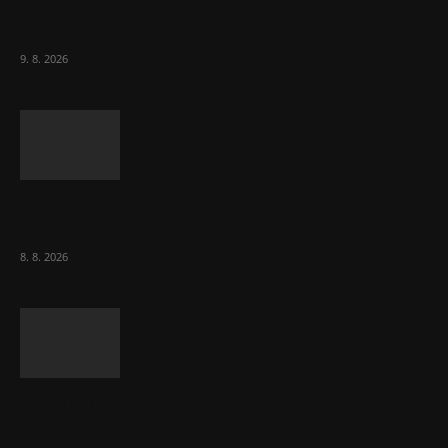
Obcí s vlastními firmami přibývá. Majoritu
drží v 1 037 firmách
9. 8. 2026
Chvála humoru: Za letošními vedry stojí
Židé. Řídí to Mojše!
8. 8. 2026
Ředitel CzechBusiness Klepáček komentuje
zahraniční obchod