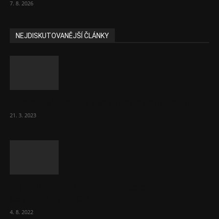
7. 8. 2026
NEJDISKUTOVANĚJŠÍ ČLÁNKY
Komentář: Hanba Vám, prezidente Pavle…
21. 3. 2023
Za místenkové peklo ve vlacích mohou
cestující, tvrdí ČD
4. 8. 2022