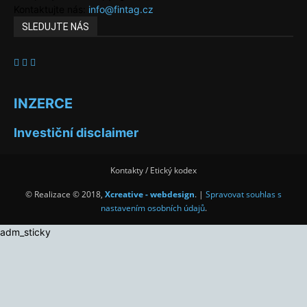
Kontaktujte nás:
info@fintag.cz
SLEDUJTE NÁS
INZERCE
Investiční disclaimer
Kontakty / Etický kodex
© Realizace © 2018,
Xcreative - webdesign
. |
Spravovat souhlas s
nastavením osobních údajů
.
adm_sticky