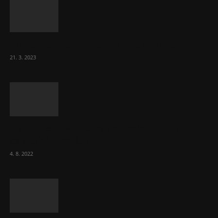
Komentář: Hanba Vám, prezidente Pavle…
21. 3. 2023
Za místenkové peklo ve vlacích mohou
cestující, tvrdí ČD
4. 8. 2022