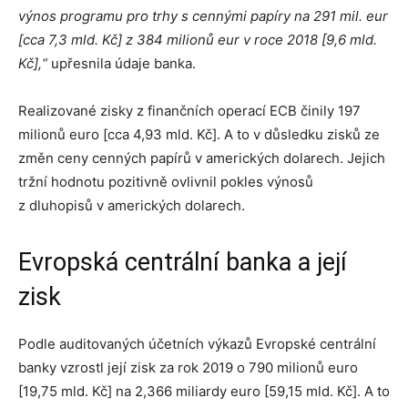
výnos programu pro trhy s cennými papíry na 291 mil. eur
[cca 7,3 mld. Kč] z 384 milionů eur v roce 2018 [9,6 mld.
Kč],“
upřesnila údaje banka.
Realizované zisky z finančních operací ECB činily 197
milionů euro [cca 4,93 mld. Kč]. A to v důsledku zisků ze
změn ceny cenných papírů v amerických dolarech. Jejich
tržní hodnotu pozitivně ovlivnil pokles výnosů
z dluhopisů v amerických dolarech.
Evropská centrální banka a její
zisk
Podle auditovaných účetních výkazů Evropské centrální
banky vzrostl její zisk za rok 2019 o 790 milionů euro
[19,75 mld. Kč] na 2,366 miliardy euro [59,15 mld. Kč]. A to