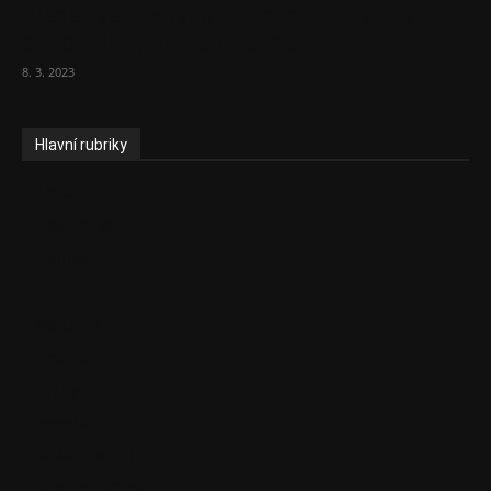
Vláda zvažuje vyšší zdanění chudých a
střední třídy. Bohaté nechá být
8. 3. 2023
Hlavní rubriky
Aktuality
Ekonomika
Politika
EU
Podcasty
Finance
Byznys
Investice
Ke kávě a čaji
Adman´s Choice