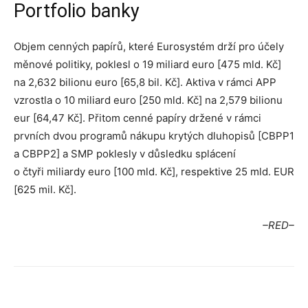
Portfolio banky
Objem cenných papírů, které Eurosystém drží pro účely
měnové politiky, poklesl o 19 miliard euro [475 mld. Kč]
na 2,632 bilionu euro [65,8 bil. Kč]. Aktiva v rámci APP
vzrostla o 10 miliard euro [250 mld. Kč] na 2,579 bilionu
eur [64,47 Kč]. Přitom cenné papíry držené v rámci
prvních dvou programů nákupu krytých dluhopisů [CBPP1
a CBPP2] a SMP poklesly v důsledku splácení
o čtyři miliardy euro [100 mld. Kč], respektive 25 mld. EUR
[625 mil. Kč].
–RED–