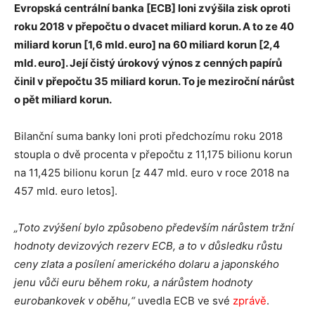
Evropská centrální banka [ECB] loni zvýšila zisk oproti
roku 2018 v přepočtu o dvacet miliard korun. A to ze 40
miliard korun [1,6 mld. euro] na 60 miliard korun [2,4
mld. euro]. Její čistý úrokový výnos z cenných papírů
činil v přepočtu 35 miliard korun. To je meziroční nárůst
o pět miliard korun.
Bilanční suma banky loni proti předchozímu roku 2018
stoupla o dvě procenta v přepočtu z 11,175 bilionu korun
na 11,425 bilionu korun [z 447 mld. euro v roce 2018 na
457 mld. euro letos].
„Toto zvýšení bylo způsobeno především nárůstem tržní
hodnoty devizových rezerv ECB, a to v důsledku růstu
ceny zlata a posílení amerického dolaru a japonského
jenu vůči euru během roku, a nárůstem hodnoty
eurobankovek v oběhu,“
uvedla ECB ve své
zprávě
.