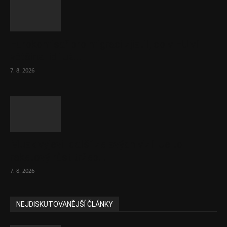
Eurokomisař pro migraci zjistil, co v EU ví
většina lidí už...
7. 8. 2026
Musk vyjevil další ze svých vizí. Je to
raketový růst tržeb...
7. 8. 2026
NEJDISKUTOVANĚJŠÍ ČLÁNKY