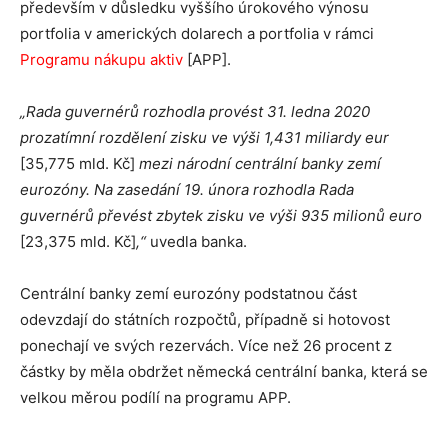
především v důsledku vyššího úrokového výnosu
portfolia v amerických dolarech a portfolia v rámci
Programu nákupu aktiv
[APP].
„
Rada guvernérů rozhodla provést 31. ledna 2020
prozatímní rozdělení zisku ve výši 1,431 miliardy eur
[35,775 mld. Kč]
mezi národní centrální banky zemí
eurozóny
.
Na zasedání 19. února rozhodla Rada
guvernérů převést zbytek zisku ve výši 935 milionů euro
[23,375 mld. Kč]
,“
uvedla banka.
Centrální banky zemí eurozóny podstatnou část
odevzdají do státních rozpočtů, případně si hotovost
ponechají ve svých rezervách. Více než 26 procent z
částky by měla obdržet německá centrální banka, která se
velkou měrou podílí na programu APP.