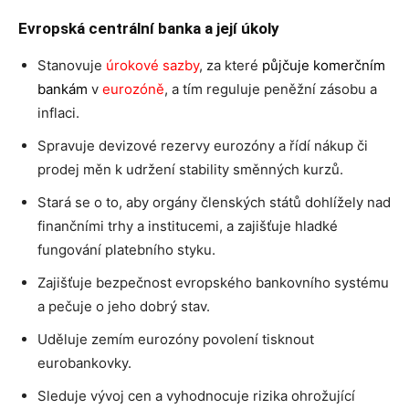
Evropská centrální banka a její úkoly
Stanovuje
úrokové sazby
, za které
půjčuje komerčním
bankám
v
eurozóně
, a tím reguluje peněžní zásobu a
inflaci.
Spravuje devizové rezervy eurozóny a řídí nákup či
prodej měn k udržení stability směnných kurzů.
Stará se o to, aby orgány členských států dohlížely nad
finančními trhy a institucemi, a zajišťuje hladké
fungování platebního styku.
Zajišťuje bezpečnost evropského bankovního systému
a pečuje o jeho dobrý stav.
Uděluje zemím eurozóny povolení tisknout
eurobankovky.
Sleduje vývoj cen a vyhodnocuje rizika ohrožující