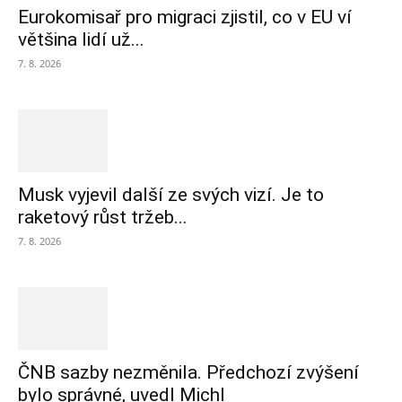
Eurokomisař pro migraci zjistil, co v EU ví
většina lidí už...
7. 8. 2026
Musk vyjevil další ze svých vizí. Je to
raketový růst tržeb...
7. 8. 2026
ČNB sazby nezměnila. Předchozí zvýšení
bylo správné, uvedl Michl