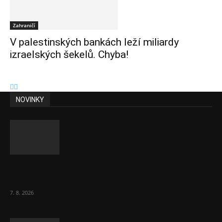
Zahraničí
V palestinských bankách leží miliardy
izraelských šekelů. Chyba!
NOVINKY
Ředitel CzechBusiness Klepáček komentuje
zahraniční obchod
7. 8. 2026