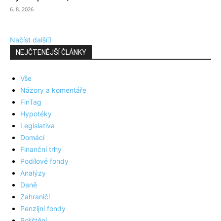
6. 8. 2026
Načíst další
NEJČTENĚJŠÍ ČLÁNKY
Vše
Názory a komentáře
FinTag
Hypotéky
Legislativa
Domácí
Finanční trhy
Podílové fondy
Analýzy
Daně
Zahraničí
Penzijní fondy
Pojištění