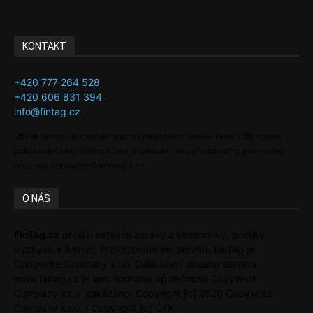
KONTAKT
+420 777 264 528
+420 606 831 394
info@fintag.cz
Obsah serveru je chráněn autorským právem. Jakékoli jeho užití včetně
publikování nebo jiného šíření je zakázáno bez předchozího písemného
souhlasu Copywrite Company s.r.o.
O NÁS
FinTag.cz
přináší aktuální zprávy z ekonomiky, politiky,
byznysu a financí. Provozovatelem serveru FinTag je
Copywrite Company s.r.o. Další šíření obsahu serveru
www.fintag.cz je bez souhlasu společnosti Copywrite
Company s.r.o. zakázáno. Copyright [c] 2020 Copywrite
Company s.r.o. / Copyright [c] ČTK.