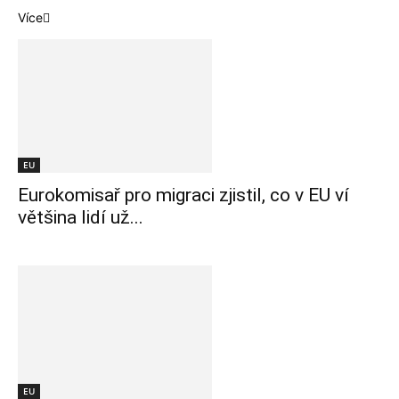
Více
EU
Eurokomisař pro migraci zjistil, co v EU ví
většina lidí už...
EU