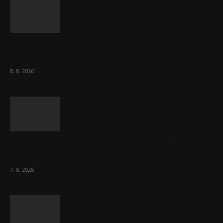
Chvála humoru: Za letošními vedry stojí
Židé. Řídí to Mojžíš!
8. 8. 2026
Ředitel CzechBusiness Klepáček komentuje
zahraniční obchod
7. 8. 2026