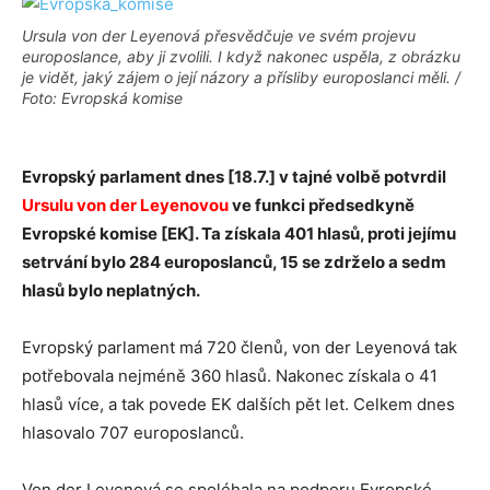
Ursula von der Leyenová přesvědčuje ve svém projevu
europoslance, aby ji zvolili. I když nakonec uspěla, z obrázku
je vidět, jaký zájem o její názory a přísliby europoslanci měli. /
Foto: Evropská komise
Evropský parlament dnes [18.7.] v tajné volbě potvrdil
Ursulu von der Leyenovou
ve funkci předsedkyně
Evropské komise [EK]. Ta získala 401 hlasů, proti jejímu
setrvání bylo 284 europoslanců, 15 se zdrželo a sedm
hlasů bylo neplatných.
Evropský parlament má 720 členů, von der Leyenová tak
potřebovala nejméně 360 hlasů. Nakonec získala o 41
hlasů více, a tak povede EK dalších pět let. Celkem dnes
hlasovalo 707 europoslanců.
Von der Leyenová se spoléhala na podporu Evropské