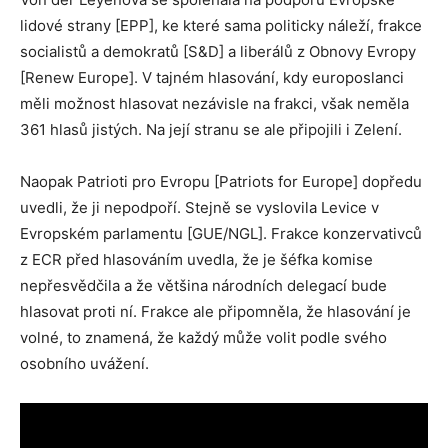
lidové strany [EPP], ke které sama politicky náleží, frakce
socialistů a demokratů [S&D] a liberálů z Obnovy Evropy
[Renew Europe]. V tajném hlasování, kdy europoslanci
měli možnost hlasovat nezávisle na frakci, však neměla
361 hlasů jistých. Na její stranu se ale připojili i Zelení.
Naopak Patrioti pro Evropu [Patriots for Europe] dopředu
uvedli, že ji nepodpoří. Stejně se vyslovila Levice v
Evropském parlamentu [GUE/NGL]. Frakce konzervativců
z ECR před hlasováním uvedla, že je šéfka komise
nepřesvědčila a že většina národních delegací bude
hlasovat proti ní. Frakce ale připomněla, že hlasování je
volné, to znamená, že každý může volit podle svého
osobního uvážení.