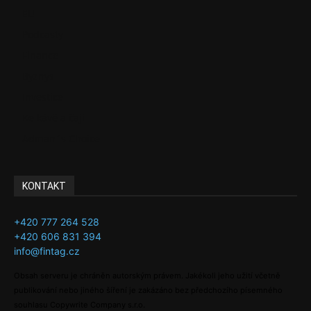
EU
Podcasty
Finance
Byznys
Investice
Ke kávě a čaji
Adman´s Choice
KONTAKT
+420 777 264 528
+420 606 831 394
info@fintag.cz
Obsah serveru je chráněn autorským právem. Jakékoli jeho užití včetně
publikování nebo jiného šíření je zakázáno bez předchozího písemného
souhlasu Copywrite Company s.r.o.