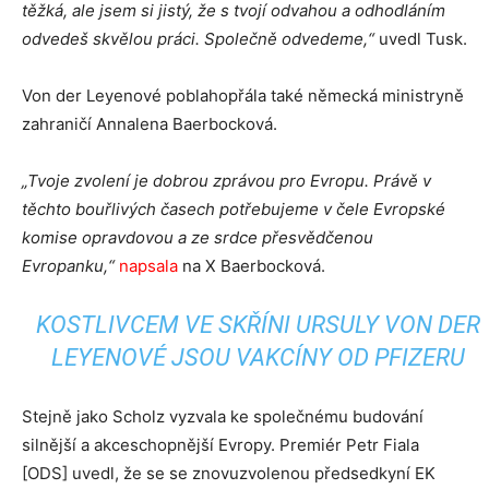
těžká, ale jsem si jistý, že s tvojí odvahou a odhodláním
odvedeš skvělou práci. Společně odvedeme,“
uvedl Tusk.
Von der Leyenové poblahopřála také německá ministryně
zahraničí Annalena Baerbocková.
„Tvoje zvolení je dobrou zprávou pro Evropu. Právě v
těchto bouřlivých časech potřebujeme v čele Evropské
komise opravdovou a ze srdce přesvědčenou
Evropanku,“
napsala
na X Baerbocková.
KOSTLIVCEM VE SKŘÍNI URSULY VON DER
LEYENOVÉ JSOU VAKCÍNY OD PFIZERU
Stejně jako Scholz vyzvala ke společnému budování
silnější a akceschopnější Evropy. Premiér Petr Fiala
[ODS] uvedl, že se se znovuzvolenou předsedkyní EK