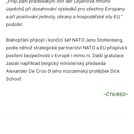
„Přeji paní předsedkyni von der Leyenové mnoho
úspěchů při dosahování výsledků pro všechny Evropany
a při posilování jednoty, obrany a hospodářské síly EU,“
podotkl.
Blahopřání připojil i končící šéf NATO Jens Stoltenberg,
podle něhož strategické partnerství NATO a EU přispívá k
posílení bezpečnosti v Evropě i mimo ni. Další gratulace
zaslali například belgický ministerský předseda
Alexander De Croo či jeho nizozemský protějšek Dick
Schoof.
–ČTK/RED–