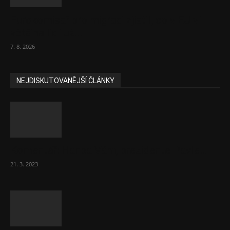
Eurokomisař pro migraci zjistil, co v EU ví
většina lidí už...
7. 8. 2026
NEJDISKUTOVANĚJŠÍ ČLÁNKY
Komentář: Hanba Vám, prezidente Pavle…
21. 3. 2023