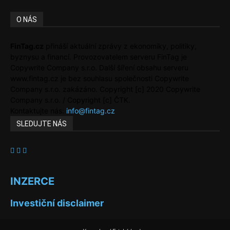
O NÁS
FinTag.cz
přináší aktuální zprávy z ekonomiky, politiky,
byznysu a financí. Provozovatelem serveru FinTag je
Copywrite Company s.r.o. Další šíření obsahu serveru
www.fintag.cz je bez souhlasu společnosti Copywrite
Company s.r.o. zakázáno. Copyright [c] 2020 Copywrite
Company s.r.o. / Copyright [c] ČTK.
Kontaktujte nás:
info@fintag.cz
SLEDUJTE NÁS
INZERCE
Investiční disclaimer