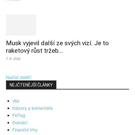
Musk vyjevil další ze svých vizí. Je to
raketový růst tržeb...
7. 8. 2026
Načíst další
NEJČTENĚJŠÍ ČLÁNKY
Vše
Názory a komentáře
FinTag
Domácí
Finanční trhy