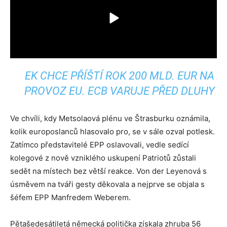
EK CHCE PŘÍŠTÍ ROK 200 MLD. EUR NA
PROVOZ EU. ECB VARUJE PŘED DLUHY
Ve chvíli, kdy Metsolaová plénu ve Štrasburku oznámila,
kolik europoslanců hlasovalo pro, se v sále ozval potlesk.
Zatímco představitelé EPP oslavovali, vedle sedící
kolegové z nově vzniklého uskupení Patriotů zůstali
sedět na místech bez větší reakce. Von der Leyenová s
úsměvem na tváři gesty děkovala a nejprve se objala s
šéfem EPP Manfredem Weberem.
Pětašedesátiletá německá politička získala zhruba 56