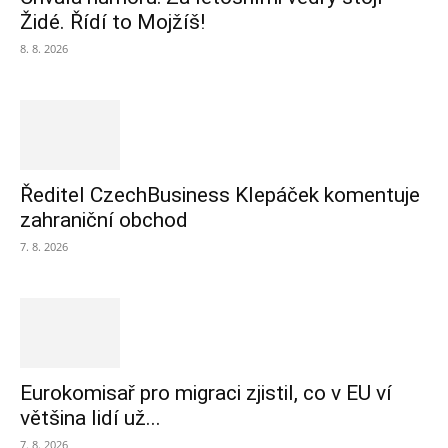
Židé. Řídí to Mojžíš!
8. 8. 2026
Ředitel CzechBusiness Klepáček komentuje
zahraniční obchod
7. 8. 2026
Eurokomisař pro migraci zjistil, co v EU ví
většina lidí už...
7. 8. 2026