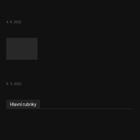
Za místenkové peklo ve vlacích mohou
cestující, tvrdí ČD
4. 8. 2022
Vláda zvažuje vyšší zdanění chudých a
střední třídy. Bohaté nechá být
8. 3. 2023
Hlavní rubriky
Aktuality
Ekonomika
Politika