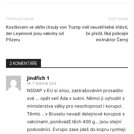
Předchozí článek
Další článek
Kostlivcem ve skříni Ursuly von
Trump měl neuvěřitelné štěstí,
der Leyenové jsou vakcíny od
že přežil, říká policejní
Pfizeru
instruktor Černý
2 KOMENTÁŘE
jindřich 1
19. 7. 2024 At 3:53
NSDAP v EU si silou, zastrašováním prosadilo
své … opět velí Áda v sukni. Němci ji vyhodili z
ministerstva války pro neschopnost i korupci.
Těmto .. v Bruselu nevadí delejnové korupce s
vakcínami, poněvadž těch 400 g… jsou stejní
podvodníci. Evropo zase jdeš do kopru rychleji