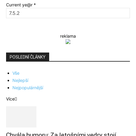
Current ye@r
*
reklama
POSLEDNÍ ČLÁNKY
Vše
Nejlepší
Nejpopulárnější
Více
Chvála humoru: Za letošními vedry stojí