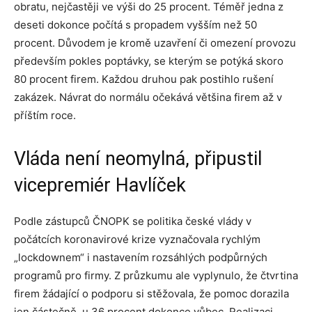
obratu, nejčastěji ve výši do 25 procent. Téměř jedna z
deseti dokonce počítá s propadem vyšším než 50
procent. Důvodem je kromě uzavření či omezení provozu
především pokles poptávky, se kterým se potýká skoro
80 procent firem. Každou druhou pak postihlo rušení
zakázek. Návrat do normálu očekává většina firem až v
příštím roce.
Vláda není neomylná, připustil
vicepremiér Havlíček
Podle zástupců ČNOPK se politika české vlády v
počátcích koronavirové krize vyznačovala rychlým
„lockdownem“ i nastavením rozsáhlých podpůrných
programů pro firmy. Z průzkumu ale vyplynulo, že čtvrtina
firem žádající o podporu si stěžovala, že pomoc dorazila
jen částečně, u 36 procent dokonce vůbec. Realizaci