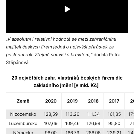
„V absolutní i relativní hodnotě se mezi zahraničními
majiteli českých firem jedná o nejvyšší přírůstek za
poslední rok. Zřejmě souvisí s brexitem,“
dodala Petra
Štěpánová.
20 největších zahr. vlastníků českých firem dle
základního jmění [v mld. Kč]
Země
2020
2019
2018
2017
2
Nizozemsko
128,59
113,26
111,34
161,85
17
Lucembursko
107,69
109,46
126,98
95,80
7
Německo
96,00
166,79
286,96
239,21
24