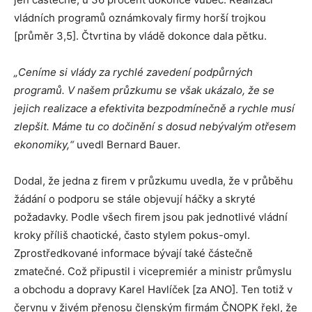
vládních programů oznámkovaly firmy horší trojkou
[průměr 3,5]. Čtvrtina by vládě dokonce dala pětku.
„Ceníme si vlády za rychlé zavedení podpůrných
programů. V našem průzkumu se však ukázalo, že se
jejich realizace a efektivita bezpodmínečně a rychle musí
zlepšit. Máme tu co dočinění s dosud nebývalým otřesem
ekonomiky,“
uvedl Bernard Bauer.
Dodal, že jedna z firem v průzkumu uvedla, že v průběhu
žádání o podporu se stále objevují háčky a skryté
požadavky. Podle všech firem jsou pak jednotlivé vládní
kroky příliš chaotické, často stylem pokus-omyl.
Zprostředkované informace bývají také částečně
zmatečné. Což připustil i vicepremiér a ministr průmyslu
a obchodu a dopravy Karel Havlíček [za ANO]. Ten totiž v
červnu v živém přenosu členským firmám ČNOPK řekl, že