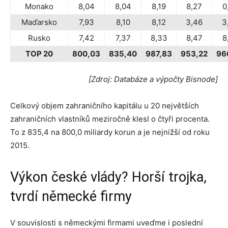
Monako
8,04
8,04
8,19
8,27
0
Maďarsko
7,93
8,10
8,12
3,46
3
Rusko
7,42
7,37
8,33
8,47
8
TOP 20
800,03
835,40
987,83
953,22
96
[Zdroj: Databáze a výpočty Bisnode]
Celkový objem zahraničního kapitálu u 20 největších
zahraničních vlastníků meziročně klesl o čtyři procenta.
To z 835,4 na 800,0 miliardy korun a je nejnižší od roku
2015.
Výkon české vlády? Horší trojka,
tvrdí německé firmy
V souvislosti s německými firmami uveďme i poslední