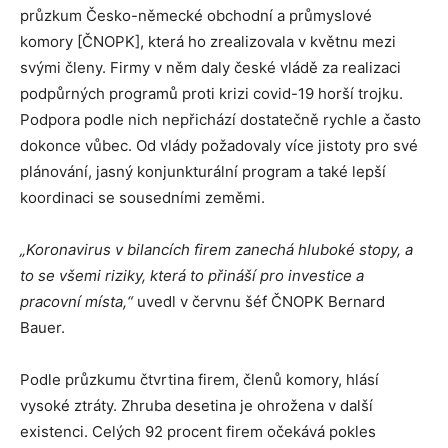
průzkum Česko-německé obchodní a průmyslové
komory [ČNOPK], která ho zrealizovala v květnu mezi
svými členy. Firmy v něm daly české vládě za realizaci
podpůrných programů proti krizi covid-19 horší trojku.
Podpora podle nich nepřichází dostatečně rychle a často
dokonce vůbec. Od vlády požadovaly více jistoty pro své
plánování, jasný konjunkturální program a také lepší
koordinaci se sousedními zeměmi.
„Koronavirus v bilancích firem zanechá hluboké stopy, a
to se všemi riziky, která to přináší pro investice a
pracovní místa,“
uvedl v červnu šéf ČNOPK Bernard
Bauer.
Podle průzkumu čtvrtina firem, členů komory, hlásí
vysoké ztráty. Zhruba desetina je ohrožena v další
existenci. Celých 92 procent firem očekává pokles