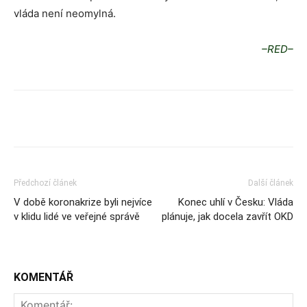
vláda není neomylná.
–RED–
Předchozí článek
Další článek
V době koronakrize byli nejvíce
Konec uhlí v Česku: Vláda
v klidu lidé ve veřejné správě
plánuje, jak docela zavřít OKD
KOMENTÁŘ