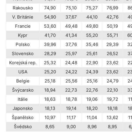
Rakousko
74,90
75,10
75,27
76,99
8
V. Británie
54,90
37,67
44,10
42,76
4
Francie
53,60
49,48
49,80
50,19
4
Kypr
41,70
41,34
55,20
55,71
6
Polsko
39,96
37,76
35,46
29,39
3
Slovensko
28,29
25,97
25,61
26,52
3
Korejská rep.
25,32
24,48
22,90
23,62
2
USA
25,20
24,22
24,39
23,62
2
Belgie
25,18
25,56
25,16
24,79
2
Švýcarsko
18,94
22,73
22,76
22,10
3
Itálie
18,63
18,78
19,06
19,72
1
Japonsko
18,13
19,14
18,20
18,18
1
Španělsko
10,97
11,17
11,04
13,62
1
Švédsko
8,65
9,00
8,96
8,95
6