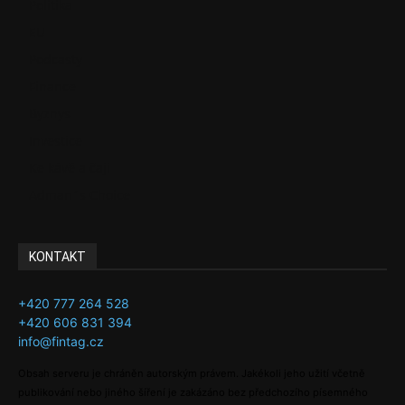
Politika
EU
Podcasty
Finance
Byznys
Investice
Ke kávě a čaji
Adman´s Choice
KONTAKT
+420 777 264 528
+420 606 831 394
info@fintag.cz
Obsah serveru je chráněn autorským právem. Jakékoli jeho užití včetně
publikování nebo jiného šíření je zakázáno bez předchozího písemného