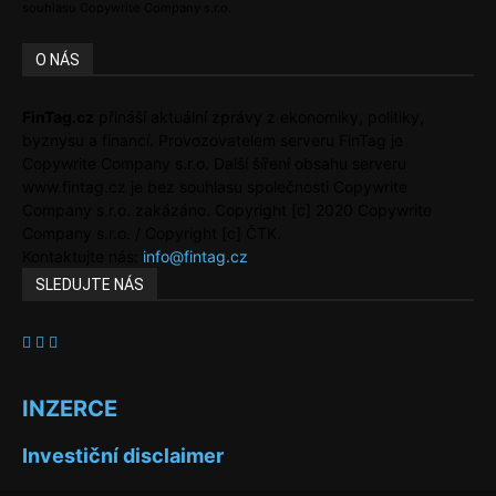
souhlasu Copywrite Company s.r.o.
O NÁS
FinTag.cz
přináší aktuální zprávy z ekonomiky, politiky,
byznysu a financí. Provozovatelem serveru FinTag je
Copywrite Company s.r.o. Další šíření obsahu serveru
www.fintag.cz je bez souhlasu společnosti Copywrite
Company s.r.o. zakázáno. Copyright [c] 2020 Copywrite
Company s.r.o. / Copyright [c] ČTK.
Kontaktujte nás:
info@fintag.cz
SLEDUJTE NÁS
INZERCE
Investiční disclaimer