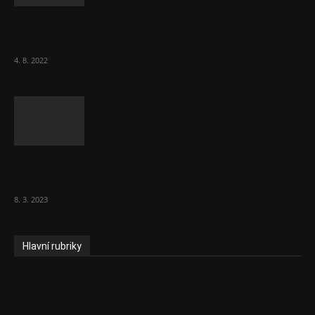
Za místenkové peklo ve vlacích mohou
cestující, tvrdí ČD
4. 8. 2022
Vláda zvažuje vyšší zdanění chudých a
střední třídy. Bohaté nechá být
8. 3. 2023
Hlavní rubriky
Aktuality
Ekonomika