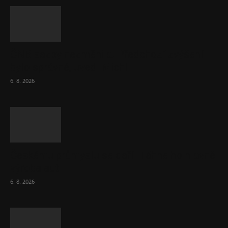
ČNB sazby nezměnila. Předchozí zvýšení
bylo správné, uvedl Michl
6. 8. 2026
Českému průmyslu se daří. Táhne ho hlavně
výroba aut
6. 8. 2026