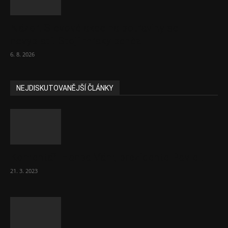
Názor: Slevové akce na potraviny se
nevyplatí. Stojí mraky peněz
6. 8. 2026
NEJDISKUTOVANĚJŠÍ ČLÁNKY
Komentář: Hanba Vám, prezidente Pavle…
21. 3. 2023