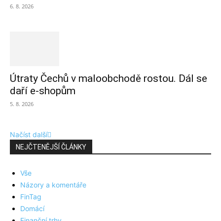
6. 8. 2026
Útraty Čechů v maloobchodě rostou. Dál se
daří e-shopům
5. 8. 2026
Načíst další
NEJČTENĚJŠÍ ČLÁNKY
Vše
Názory a komentáře
FinTag
Domácí
Finanční trhy