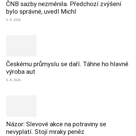
ČNB sazby nezměnila. Předchozí zvýšení
bylo správné, uvedl Michl
6. 8. 2026
Českému průmyslu se daří. Táhne ho hlavně
výroba aut
6. 8. 2026
Názor: Slevové akce na potraviny se
nevyplatí. Stojí mraky peněz